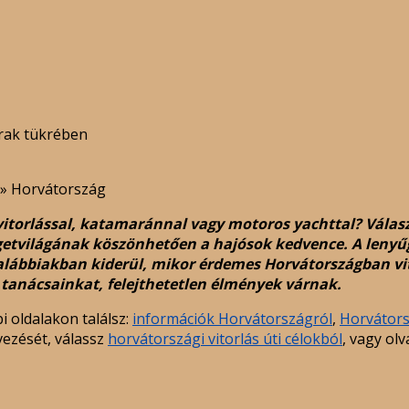
árak tükrében
»
Horvátország
vitorlással, katamaránnal vagy motoros yachttal? Válaszd
igetvilágának köszönhetően a hajósok kedvence. A leny
z alábbiakban kiderül, mikor érdemes Horvátországban vit
 tanácsainkat, felejthetetlen élmények várnak.
i oldalakon találsz:
információk Horvátországról
,
Horvátors
vezését, válassz
horvátországi vitorlás úti célokból
, vagy olv