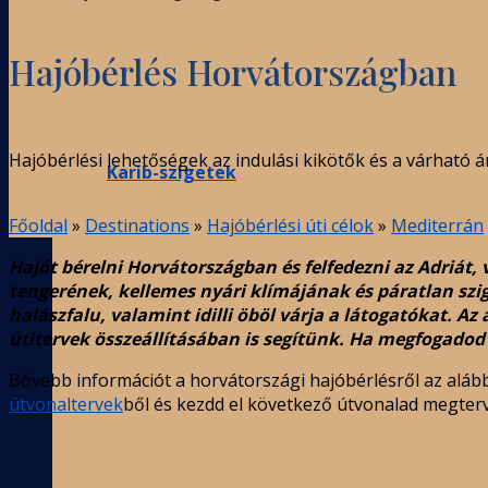
Hajóbérlés Horvátországban
Hajóbérlési lehetőségek az indulási kikötők és a várható 
Karib-szigetek
Főoldal
»
Destinations
»
Hajóbérlési úti célok
»
Mediterrán
Hajót bérelni Horvátországban és felfedezni az Adriát, 
tengerének, kellemes nyári klímájának és páratlan sz
halászfalu, valamint idilli öböl várja a látogatókat. A
útitervek összeállításában is segítünk. Ha megfogadod
Bővebb információt a horvátországi hajóbérlésről az alább
útvonaltervek
ből és kezdd el következő útvonalad megter