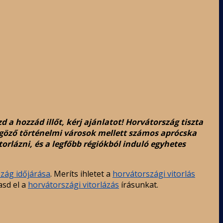
 a hozzád illőt, kérj ajánlatot! Horvátország tiszta
űgöző történelmi városok mellett számos aprócska
orlázni, és a legfőbb régiókból induló egyhetes
zág időjárása
. Meríts ihletet a
horvátországi vitorlás
asd el a
horvátországi vitorlázás
írásunkat.