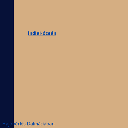
Indiai-óceán
Hajóbérlés Dalmáciában