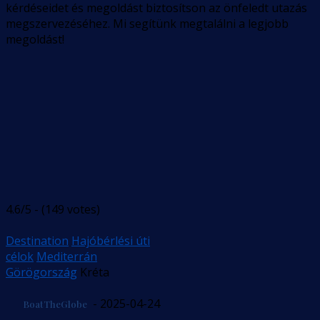
kérdéseidet és megoldást biztosítson az önfeledt utazás
megszervezéséhez. Mi segítünk megtalálni a legjobb
megoldást!
4.6/5 - (149 votes)
Destination
Hajóbérlési úti
célok
Mediterrán
Görögország
Kréta
- 2025-04-24
BoatTheGlobe