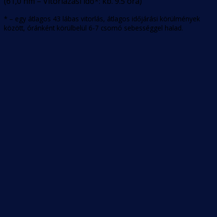
(
61,0
nm –
Vitorlázási idő*: kb. 9.5 óra
)
* – egy átlagos 43 lábas vitorlás, átlagos időjárási körülmények
között, óránként körülbelül 6-7 csomó sebességgel halad.