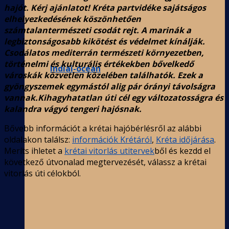
hajót. Kérj ajánlatot! Kréta partvidéke sajátságos
elhelyezkedésének köszönhetően
számtalantermészeti csodát rejt. A marinák a
legbiztonságosabb kikötést és védelmet kínálják.
Csodálatos mediterrán természeti környezetben,
történelmi és kulturális értékekben bővelkedő
Indiai-óceán
városkák közvetlen közelében találhatók. Ezek a
gyöngyszemek egymástól alig pár órányi távolságra
vannak.Kihagyhatatlan úti cél egy változatosságra és
kalandra vágyó tengeri hajósnak.
Bővebb információt a krétai hajóbérlésről az alábbi
oldalakon találsz:
információk Krétáról
,
Kréta időjárása
.
Meríts ihletet a
krétai vitorlás utitervek
ből és kezdd el
következő útvonalad megtervezését, válassz a krétai
vitorlás úti célokból.