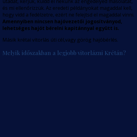
utadat, kérjük, küldd el nekünk az engedélyed másolatát,
és mi ellenőrizzük. Az eredeti példányokat magaddal kell,
hogy vidd a fedélzetre, ezért ne felejtsd el magaddal vinni.
Amennyiben nincsen hajóvezetői jogosítványod,
lehetséges hajót bérelni kapitánnyal együtt is.
Másik krétai vitorlás úti cél,vagy görög hajóbérlés.
Melyik időszakban a legjobb vitorlázni Krétán?