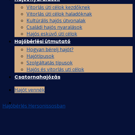
Vitorlás úti célok kezdőknek
Vitorlás úti célok haladóknak
Kultúrális hajós útvonalak
Családi hajós nyaralások
Hajós esküvő úti célok
Hajóbérlési útmutató
Hogyan bérelj hajót?
Hajótípusok
Szolgáltatás típusok
Hajós és vitorlás uti célok
Csatornahajózás
Hajót vennék
Hajóbérlés Hersonissosban