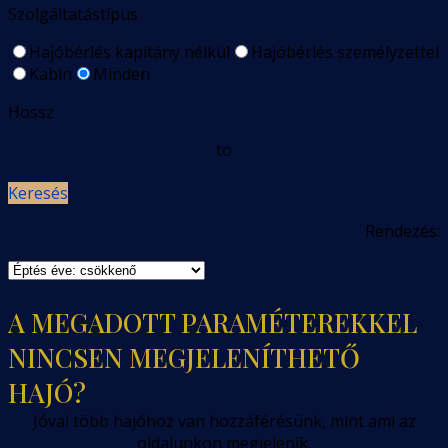
Szolgáltatástípus
Hajóbérlés kapitány nélkül
Hajóbérlés személyzettel
Kabin
Minden
Hossz
to
Keresés
Rendezés:
A MEGADOTT PARAMÉTEREKKEL
NINCSEN MEGJELENÍTHETŐ
HAJÓ?
Jóval több hajóhoz van hozzáférésünk, mint ami az
oldalunkon megjelenik.