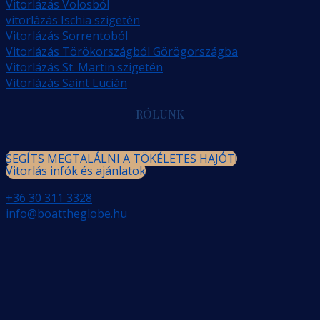
Vitorlázás Volosból
vitorlázás Ischia szigetén
Vitorlázás Sorrentoból
Vitorlázás Törökországból Görögországba
Vitorlázás St. Martin szigetén
Vitorlázás Saint Lucián
RÓLUNK
SEGÍTS MEGTALÁLNI A TÖKÉLETES HAJÓT!
Vitorlás infók és ajánlatok
+36 30 311 3328
info@boattheglobe.hu