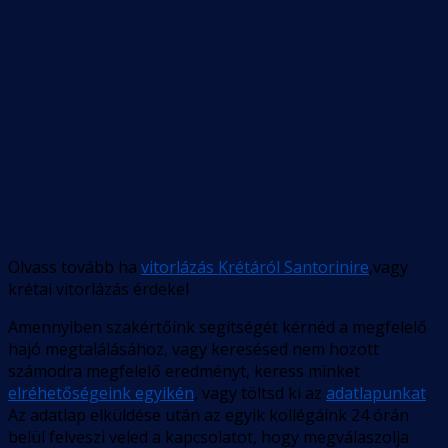
Olvass tovább ha
vitorlázás Krétáról Santorinire
,vagy
krétai vitorlázás érdekel
Amennyiben szakértőink segítségét kérnéd a megfelelő
hajó megtalálásához, vagy keresésed nem hozott
számodra megfelelő eredményt, keress minket
elréhetőségeink egyikén
, vagy töltsd ki az
adatlapunkat
.
Az adatlap elküldése után az egyik kollégáink 24 órán
belül felveszi veled a kapcsolatot, hogy megválaszolja