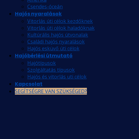
Csendes-óceán
Hajós nyaralások
Vitorlás úti célok kezdőknek
Vitorlás úti célok haladóknak
Kultúrális hajós útvonalak
Családi hajós nyaralások
Hajós esküvő úti célok
Hajóbérlési útmutató
Hajótípusok
Szolgáltatás típusok
Hajós és vitorlás uti célok
Kapcsolat
SEGÍTSÉGRE VAN SZÜKSÉGED?