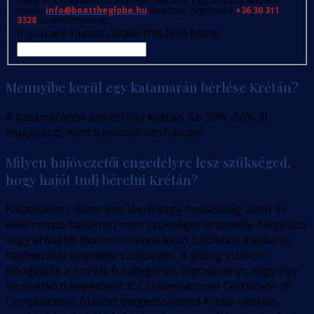
újbóli próbálkozásod is sikertelen, vedd fel a kapcsolatot velünk e-
mailen
info@boattheglobe.hu
keresztül, vagy hívd a
+36 30 311
3328
-as telefonszámot.
If you are human, leave this field blank.
Mennyibe kerül egy katamarán bérlése Krétán?
A katamaránok bérleti díja Krétán, kb 30% -50% al
magasabb, mint a normál vitorlásoké.
Milyen hajóvezetői engedélyre lesz szükséged,
hogy hajót tudj bérelni Krétán?
Kishajókhoz (bizonyos lóerő vagy hosszúság alatt) és
elektromos hajókhoz nem szükséges engedély. Nagyobb
vagy erősebb motorral rendelkező hajókhoz kapitányi
hajóvezetői engedély szükséges. A görög vizeken
elfogadják a horvát B kategóriás jogosítványt, vagy egy
nemzetközi képesítést ICC (International Certificate of
Competence). Mielőtt megerősítenéd Krétai vitorlás