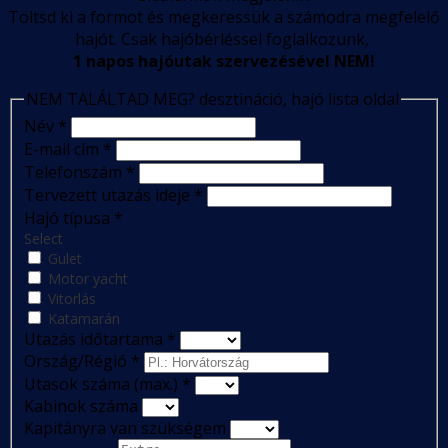
Töltsd ki a formot és megkeressük a számodra megfelelő
hajót. Csak hajóbérléssel foglalkozunk,
1 napos hajóutak szervezésével NEM!
NEM TALÁLTAD MEG? desztináció, hajó lista oldal
Név
*
E-mail cím
*
Telefonszám
*
Tervezett utazás ideje
*
Hajó típusa
*
Select
Gulet
Motor yacht
Vitorlás
Katamarán
Utazás időtartama
*
Ország/Régió
*
Utasok száma (max.)
*
Kabinok száma
Kapitányra van szükségem