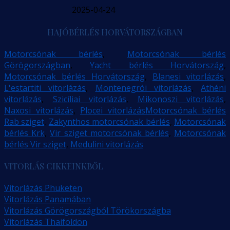
2025-04-24
HAJÓBÉRLÉS HORVÁTORSZÁGBAN
Motorcsónak bérlés
,
Motorcsónak bérlés
Görögországban
,
Yacht bérlés Horvátország
,
Motorcsónak bérlés Horvátország
,
Blanesi vitorlázás
,
L'estartiti vitorlázás
,
Montenegrói vitorlázás
,
Athéni
vitorlázás
,
Szicíliai vitorlázás
,
Mikonoszi vitorlázás
,
Naxosi vitorlázás
,
Plocei vitorlázás
Motorcsónak bérlés
Rab sziget
,
Zakynthos motorcsónak bérlés
,
Motorcsónak
bérlés Krk
,
Vir sziget motorcsónak bérlés
,
Motorcsónak
bérlés Vir sziget
,
Medulini vitorlázás
VITORLÁS CIKKEINKBŐL
Vitorlázás Phuketen
Vitorlázás Panamában
Vitorlázás Görögországból Törökországba
Vitorlázás Thaiföldön