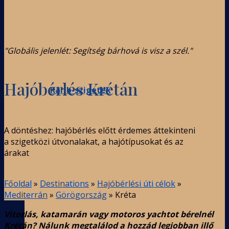
"Globális jelenlét: Segítség bárhová is visz a szél."
Hajóbérlés Krétán
Karib-szigetek
A döntéshez: hajóbérlés előtt érdemes áttekinteni
a szigetközi útvonalakat, a hajótípusokat és az
árakat
Főoldal
»
Destinations
»
Hajóbérlési úti célok
»
Mediterrán
»
Görögország
»
Kréta
Vitorlás, katamarán vagy motoros yachtot bérelnél
Krétán? Nálunk megtalálod a hozzád legjobban illő