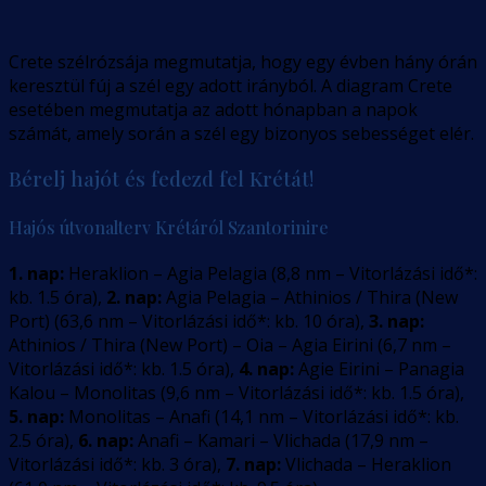
Crete szélrózsája megmutatja, hogy egy évben hány órán
keresztül fúj a szél egy adott irányból. A diagram Crete
esetében megmutatja az adott hónapban a napok
számát, amely során a szél egy bizonyos sebességet elér.
Bérelj hajót és fedezd fel Krétát!
Hajós útvonalterv Krétáról Szantorinire
1. nap:
Heraklion – Agia Pelagia
(
8,8
nm –
Vitorlázási idő*:
kb. 1.5 óra
)
,
2. nap:
Agia Pelagia – Athinios / Thira (New
Port)
(
63,6
nm –
Vitorlázási idő*: kb. 10 óra
)
,
3. nap:
Athinios / Thira (New Port) – Oia – Agia Eirini
(
6,7
nm –
Vitorlázási idő*: kb. 1.5 óra
)
,
4. nap:
Agie Eirini – Panagia
Kalou – Monolitas
(
9,6
nm –
Vitorlázási idő*: kb. 1.5 óra
)
,
5. nap:
Monolitas – Anafi
(
14,1
nm –
Vitorlázási idő*: kb.
2.5 óra
)
,
6. nap:
Anafi – Kamari – Vlichada
(
17,9
nm –
Vitorlázási idő*: kb. 3 óra
)
,
7. nap:
Vlichada – Heraklion