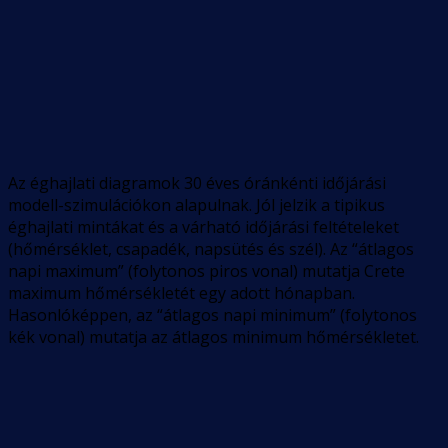
Az éghajlati diagramok 30 éves óránkénti időjárási
modell-szimulációkon alapulnak. Jól jelzik a tipikus
éghajlati mintákat és a várható időjárási feltételeket
(hőmérséklet, csapadék, napsütés és szél). Az “átlagos
napi maximum” (folytonos piros vonal) mutatja Crete
maximum hőmérsékletét egy adott hónapban.
Hasonlóképpen, az “átlagos napi minimum” (folytonos
kék vonal) mutatja az átlagos minimum hőmérsékletet.