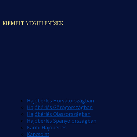
KIEMELT MEGJELENÉSEK
Hajóbérlés Horvátországban
Hajóbérlés Görögországban
Hajóbérlés Olaszországban
Hajóbérlés Spanyolországban
Karibi Hajóbérlés
Kapcsolat