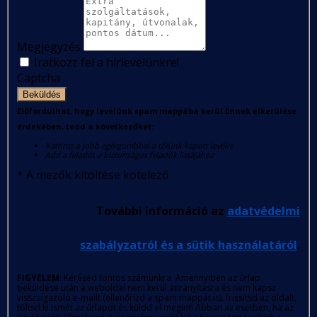
Megjegyzés
Iratkozz fel a hírlevelünkre!
Captcha
Beküldés
Előfordulhat, hogy levelünk spam mappába kerül.Ennek elkerülése
érdekében, tedd a következőket:
Kattints a jobb egérgombbal a tőlünk kapott levélre
Add a feladót a biztonságos feladók listájához
*
A mezők kitöltése kötelező
További információ az
adatvédelmi
szabályzatról és a sütik használatáról
.
FIGYELEM
: Kérésed fontos számunkra. Amennyiben az űrlap
beküldése után a weboldal nem kerül átirányításra és nem kapsz
visszaigazoló e-mailt (ellenőrizd a spam mappát is), frissítsd az oldalt,
töltsd ki ismét az űrlapot és küldd el megint! Abban az esetben, ha az