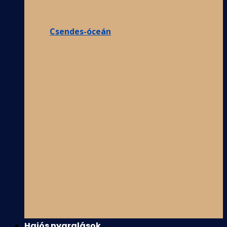
Csendes-óceán
Hajós nyaralások