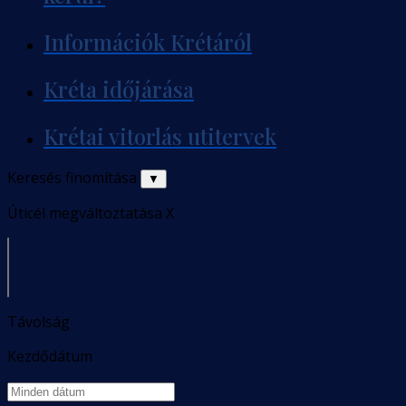
Információk Krétáról
Kréta időjárása
Krétai vitorlás utitervek
Keresés finomítása
▼
Úticél megváltoztatása
X
Távolság
Kezdődátum