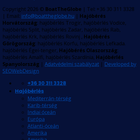
Copyright 2026 ©
BoatTheGlobe
| Tel: +36 30 311 3328
| Email:
info@boattheglobe.hu
|
Hajóbérés
Horvátország
: hajóbérlés Trogir, hajóbérlés Vodice,
hajóbérlés Split, hajóbérlés Zadar, hajóbérlés Rab,
hajóbérlés Krk, hajóbérlés Rovinj ,
Hajóbérés
Görögország
: hajóbérlés Korfu, hajóbérlés Lefkada.
hajóbérlés Égei-tenger,
Hajóbérés Olaszország
:
hajóbérlés Amalfi, hajóbérlés Szardínia,
Hajóbérlés
Spanyolország
|
Adatvédelmi szabályzat
|
Developed by
SEOWebDesign
+36 30 311 3328
Hajóbérlés
Mediterrán-térség
Karib-térség
Indiai óceán
Európa
Atlanti-óceán
Amerika
Amerika