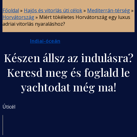
Főoldal
»
Hajós és vitorlás úti célok
»
Mediterrán-térség
»
Horvátország
»
Miért tökéletes Horvátország egy luxus
adriai vitorlás nyaraláshoz?
Indiai-óceán
Készen állsz az indulásra?
Keresd meg és foglald le
yachtodat még ma!
Úticél