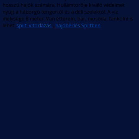
hosszú hajók számára. Hullámtörője kiváló védelmet
nyújt a háborgó tengertől és a déli szelektől. A víz
mélysége 8 méter. Van étterem, bár, mosoda, tankolni is
lehet.
spliti vitorlázás
,
hajóbérlés Splitben