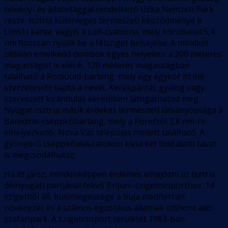
növény- és állatvilággal rendelkező Učka Nemzeti Park
része. Isztria különleges természeti képződménye a
Limski kanal, vagyis a Lim-csatorna, mely körülbelül 5,4
nm hosszan nyúlik be a félsziget belsejébe. A mindkét
oldalán emelkedő dombok egyes helyeken a 200 méteres
magasságot is elérik. 120 méteres magasságban
található a Romould-barlang, mely egy egykor itt élő
szerzetesről kapta a nevét. Kerékpárral, gyalog vagy
szervezett kirándulás keretében látogathatod meg.
Nyugat-Isztria másik érdekes természeti látványossága a
Baredine-cseppkőbarlang, mely a Porečtől 3,8 nm-re
elhelyezkedő, Nova Vas település mellett található. A
gyönyörű cseppkőalakzatokon kívül két föld alatti tavat
is megcsodálhatsz.
Ha itt jársz, mindenképpen érdemes elhajózni az Isztria
délnyugati partjánál fekvő Brijuni-szigetcsoporthoz. 14
szigetből áll, különlegessége a buja mediterrán
növényzet és a számos egzotikus állatnak otthont adó
szafaripark. A szigetcsoport területét 1983-ban