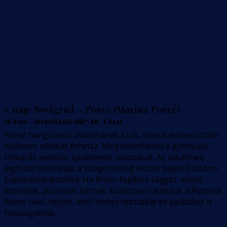
1. nap:
Novigrad – Poreč (Marina Poreč)
(
6,4
nm –
Vitorlázási idő*: kb. 1 óra
)
Poreč hangulatos óvárosának szűk, macskaköves utcáin
kellemes sétákat tehetsz. Megtekintheted a gyönyörű
római és velencei épületeket, palotákat. Az üdülőhely
legfőbb látnivalója a Világörökség részét képező bizánci
Euphrasius-bazilika. Ha finom fogásra vágysz, kiváló
éttermek, pizzériák várnak. Különösen ajánljuk a Pizzeria
Nono nevű helyet, ahol ízletes tésztákat és salátákat is
felszolgálnak.