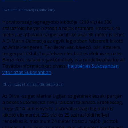
D-Marin Dalmacija (Sukošan)
Horvátország legnagyobb kikötője 1200 vízi és 300
szárazföldi helyet biztosít a hajók számára. Hosszuk 40
méter, az áthaladó szuperjachtoké akár 80 méter is lehet.
A D-Marin Dalmacija az egyik legjobban felszerelt kikötő
az Adriai-tengeren. Területén van kávézó, bár, étterem,
tengerparti klub, hajófelszerelés bolt és élelmiszerüzlet.
Benzinkút, valamint javítóműhely is a rendelkezésedre áll.
További információkat olvass:
hajóbérlés Sukosanban
,
vitorlázás Sukosanban
Olive -sziget Marina (Sutomišćica)
Az Olive -sziget Marina Ugljan szigetének északi partján,
a békés Sutomišćica nevű faluban található. Érdekesség,
hogy 2014-ben elnyerte a horvátországi legjobb kis
kikötő elismerést. 225 vízi és 25 szárazföldi hellyel
rendelkezik, maximum 24 méter hosszú hajók, jachtok
számára. A hullámtörő gátnál akár 50 métert meghaladó