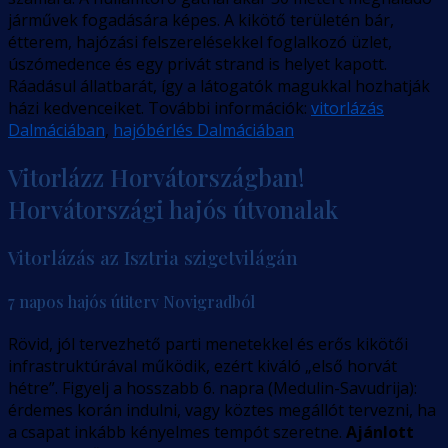
járművek fogadására képes. A kikötő területén bár,
étterem, hajózási felszerelésekkel foglalkozó üzlet,
úszómedence és egy privát strand is helyet kapott.
Ráadásul állatbarát, így a látogatók magukkal hozhatják
házi kedvenceiket. További információk:
vitorlázás
Dalmáciában
,
hajóbérlés Dalmáciában
Vitorlázz Horvátországban!
Horvátországi hajós útvonalak
Vitorlázás az Isztria szigetvilágán
7 napos hajós útiterv Novigradból
Rövid, jól tervezhető parti menetekkel és erős kikötői
infrastruktúrával működik, ezért kiváló „első horvát
hétre”. Figyelj a hosszabb 6. napra (Medulin-Savudrija):
érdemes korán indulni, vagy köztes megállót tervezni, ha
a csapat inkább kényelmes tempót szeretne.
Ajánlott