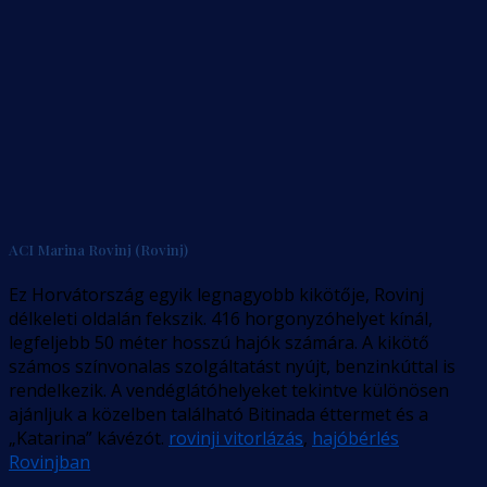
ACI Marina Rovinj (Rovinj)
Ez Horvátország egyik legnagyobb kikötője, Rovinj
délkeleti oldalán fekszik. 416 horgonyzóhelyet kínál,
legfeljebb 50 méter hosszú hajók számára. A kikötő
számos színvonalas szolgáltatást nyújt, benzinkúttal is
rendelkezik. A vendéglátóhelyeket tekintve különösen
ajánljuk a közelben található Bitinada éttermet és a
„Katarina” kávézót.
rovinji vitorlázás
,
hajóbérlés
Rovinjban