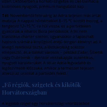
vízen. Októberben a Kornati-szigetek és Dél-Dalmácia
különösen nyugodt, prémium hangulatot kap.
Tél:
Novembertől februárig az Adria teljesen más arcát
mutatja. A nappali hőmérséklet 8–15 °C között mozog, a
tengervíz 12–15 °C-ra hűl vissza, és a partvidéken
gyakoriak a viharos Bora periódusok. A tél nem
klasszikus charter szezon, ugyanakkor a tapasztalt
hajósok számára lenyűgöző erejű tengeri élményt ad. A
levegő rendkívül tiszta, a látótávolság sokszor
elképesztő, és a dalmát városok – például Zadar, Šibenik
vagy Dubrovnik – ilyenkor visszakapják autentikus,
nyugodt karakterüket. A tél az Adria legvadabb és
legőszintébb időszaka, amikor a természet teljesen
átveszi az uralmat a partvidék felett.
„Fő régiók, szigetek és kikötők
Horvátországban
A legjobb sziget egy horvátországi vitorlázáshoz