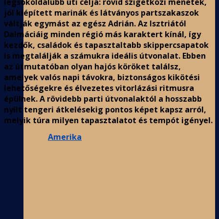
legsokoldalúbb úti célja: rövid szigetközi menetek,
jól kiépített marinák és látványos partszakaszok
váltják egymást az egész Adrián. Az Isztriától
Dalmáciáig minden régió más karaktert kínál, így
kezdők, családok és tapasztaltabb skippercsapatok
is megtalálják a számukra ideális útvonalat. Ebben
az útmutatóban olyan hajós köröket találsz,
amelyek valós napi távokra, biztonságos kikötési
lehetőségekre és élvezetes vitorlázási ritmusra
épülnek. A rövidebb parti útvonalaktól a hosszabb
nyílt tengeri átkelésekig pontos képet kapsz arról,
melyik túra milyen tapasztalatot és tempót igényel.
Amerika