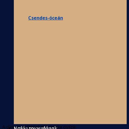
Csendes-óceán
A cikk az alábbiakat foglalja össze:
Hajós nyaralások