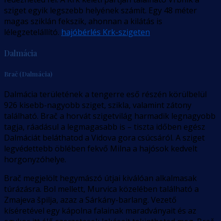
sziget egyik legszebb helyének számít. Egy 48 méter
magas sziklán fekszik, ahonnan a kilátás is
lélegzetelállító.
hajóbérlés Krk-szigeten
Dalmácia
Brač (Dalmácia)
Dalmácia területének a tengerre eső részén körülbelül
926 kisebb-nagyobb sziget, szikla, valamint zátony
található. Brač a horvát szigetvilág harmadik legnagyobb
tagja, ráadásul a legmagasabb is – tiszta időben egész
Dalmáciát beláthatod a Vidova gora csúcsáról. A sziget
legvédettebb öblében fekvő Milna a hajósok kedvelt
horgonyzóhelye.
Brač megjelölt hegymászó útjai kiválóan alkalmasak
túrázásra. Bol mellett, Murvica közelében található a
Zmajeva špilja, azaz a Sárkány-barlang. Vezető
kíséretével egy kápolna falainak maradványait és az