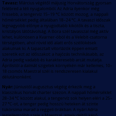
Tavasz:
Március végétől májusig Horvátország gyorsan
felébred a téli nyugalomból. Az Adria ilyenkor még
frissebb, a tengervíz 15–19 °C között mozog, a nappali
hőmérséklet pedig általában 18–24 °C. A tavaszi időszak
legnagyobb előnye a nyugodtabb kikötők és a tiszta,
kristályos látótávolság. A Bora szél tavasszal még aktív
lehet, különösen a Kvarner-öböl és a Velebit-csatorna
térségében, ahol rövid idő alatt erős széllökések
alakulnak ki. A tapasztalt vitorlázók éppen emiatt
szeretik ezt az időszakot: a hajózás technikásabb, az
Adria pedig vadabb és karakteresebb arcát mutatja.
Áprilistól a dalmát szigetek környékén már kellemes, 10–
18 csomós Maestral szél is rendszeresen kialakul
délutánonként.
Nyár:
Júniustól augusztus végéig érkezik meg a
klasszikus horvát charter szezon. A nappali hőmérséklet
28–34 °C között alakul, a tengervíz sok helyen eléri a 25–
27 °C-ot, a tenger pedig hosszú heteken át szinte
tükörsima marad a reggeli órákban. A nyári Adria
legjellemzőbb szele a Maestral, amely déltől késő