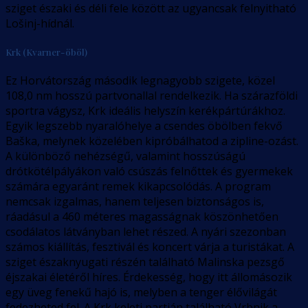
sziget északi és déli fele között az ugyancsak felnyitható
Lošinj-hídnál.
Krk (Kvarner-öböl)
Ez Horvátország második legnagyobb szigete, közel
108,0 nm hosszú partvonallal rendelkezik. Ha szárazföldi
sportra vágysz, Krk ideális helyszín kerékpártúrákhoz.
Egyik legszebb nyaralóhelye a csendes öbölben fekvő
Baška, melynek közelében kipróbálhatod a zipline-ozást.
A különböző nehézségű, valamint hosszúságú
drótkötélpályákon való csúszás felnőttek és gyermekek
számára egyaránt remek kikapcsolódás. A program
nemcsak izgalmas, hanem teljesen biztonságos is,
ráadásul a 460 méteres magasságnak köszönhetően
csodálatos látványban lehet részed. A nyári szezonban
számos kiállítás, fesztivál és koncert várja a turistákat. A
sziget északnyugati részén található Malinska pezsgő
éjszakai életéről híres. Érdekesség, hogy itt állomásozik
egy üveg fenekű hajó is, melyben a tenger élővilágát
fedezheted fel. A Krk keleti partján található Vrbnik a