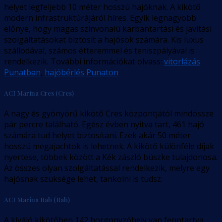
helyet legfeljebb 10 méter hosszú hajóknak. A kikötő
modern infrastruktúrájáról híres. Egyik legnagyobb
előnye, hogy magas színvonalú karbantartási és javítási
szolgáltatásokat biztosít a hajósok számára. Kis luxus
szállodával, számos étteremmel és teniszpályával is
rendelkezik. További információkat olvass:
vitorlázás
Punatban
,
hajóbérlés Punaton
ACI Marina Cres (Cres)
A nagy és gyönyörű kikötő Cres központjától mindössze
pár percre található. Egész évben nyitva tart, 461 hajó
számára tud helyet biztosítani. Ezek akár 50 méter
hosszú megajachtok is lehetnek. A kikötő különféle díjak
nyertese, többek között a Kék zászló büszke tulajdonosa.
Az összes olyan szolgáltatással rendelkezik, melyre egy
hajósnak szüksége lehet, tankolni is tudsz.
ACI Marina Rab (Rab)
A kiváló kikötőben 142 horgonyzóhely van fenntartva.