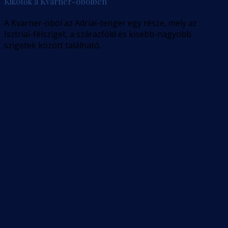
Kikötők a Kvarner-öbölben
A Kvarner-öböl az Adriai-tenger egy része, mely az
Isztriai-félsziget, a szárazföld és kisebb-nagyobb
szigetek között található.