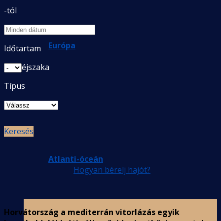
-tól
Európa
Időtartam
éjszaka
Típus
Keresés
Atlanti-óceán
Hogyan bérelj hajót?
Horvátország a mediterrán vitorlázás egyik