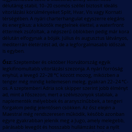
délutánig stabil, 10–20 csomós széllel biztosít ideális
vitorlázási körülményeket Split, Hvar, Vis vagy Kornati
térségében. A nyári charterhangulat egyszerre elegáns
és energikus: a kikötők megtelnek élettel, a waterfront
éttermek zsúfoltak, a népszerű öblökben pedig már kora
délután elfogynak a bóják. Július és augusztus látványos,
mediterrán életérzést ad, de a legforgalmasabb időszak
is egyben.
Ősz:
Szeptember és október Horvátország egyik
legkifinomultabb vitorlázási szezonja. A nyári forróság
enyhül, a levegő 22–28 °C között mozog, miközben a
tenger még mindig kellemesen meleg, gyakran 22–24 °C-
os. A szeptemberi Adria sok skipper szerint jobb élményt
ad, mint a főszezon, mert a szélviszonyok stabilak, a
naplementék mélyebbek és aranyszínűbbek, a tengeri
forgalom pedig jelentősen csökken. Az ősz elején a
Maestral még rendszeresen működik, később azonban
egyre gyakrabban jelenik meg a Jugo, amely melegebb,
párásabb levegőt és hosszabb hullámzást hoz a nyílt