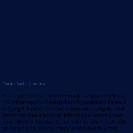
Marina Kaštel Gomilica
Ez az egyetlen olyan kikötő Horvátországban, mely akár
140 méter hosszú szuperjachtok fogadására is képes. A
mélység 5, 5 méter. A kikötő színvonalas szolgáltatásai
között szerepel a tankolási lehetőség. A közelmúltban
épült kikötő a Kaštela-öböl délkeleti részén fekszik. 420
vízi helyet kínál, ezek mindegyike rendelkezik vízzel,