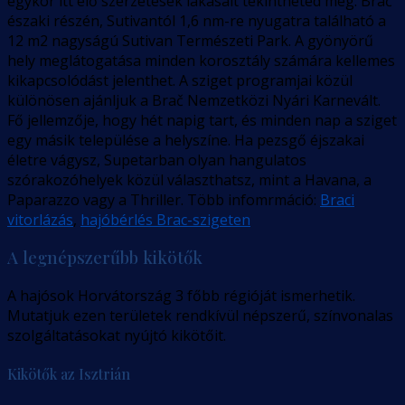
egykor itt élő szerzetesek lakásait tekintheted meg. Brač
északi részén, Sutivantól 1,6 nm-re nyugatra található a
12 m2 nagyságú Sutivan Természeti Park. A gyönyörű
hely meglátogatása minden korosztály számára kellemes
kikapcsolódást jelenthet. A sziget programjai közül
különösen ajánljuk a Brač Nemzetközi Nyári Karnevált.
Fő jellemzője, hogy hét napig tart, és minden nap a sziget
egy másik települése a helyszíne. Ha pezsgő éjszakai
életre vágysz, Supetarban olyan hangulatos
szórakozóhelyek közül választhatsz, mint a Havana, a
Paparazzo vagy a Thriller. Több infomrmáció:
Braci
vitorlázás
,
hajóbérlés Brac-szigeten
A legnépszerűbb kikötők
A hajósok Horvátország 3 főbb régióját ismerhetik.
Mutatjuk ezen területek rendkívül népszerű, színvonalas
szolgáltatásokat nyújtó kikötőit.
Kikötők az Isztrián