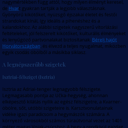
nagymértékben függ attól, hogy milyen élményt keresel,
de
Hvar
t gyakran tartják a legjobb választásnak.
Gyönyörű kikötőket, nyüzsgő éjszakai életet és festői
strandokat kínál, így ideális a pihenéshez és a
kalandokhoz. Az alábbi szigetek nagyszerű vitorlázási
feltételeket, jól felszerelt kikötőket, kulturális élményeket
és lenyűgöző partvonalakat biztosítanak.
Bérelj hajót
Horvátországban
, és élvezd a teljes nyugalmat, miközben
egyik csodás öbölből a másikba siklasz.
A legnépszerűbb szigetek
Isztriai-félsziget (Isztria)
Isztria az Adriai-tenger legnagyobb félszigete.
Legmagasabb pontja az Učka-hegység, ahonnan
elképesztő kilátás nyílik az egész félszigetre, a Kvarner-
öbölre, sőt, utóbbi szigeteire is. Karsztvonulatainak
vidéke igazi paradicsom a hegymászók számára. A
környező városokból számos túraútvonal vezet az 1401
méter magas Vojak-csúcshoz. A hegy a rendkívül gazdag