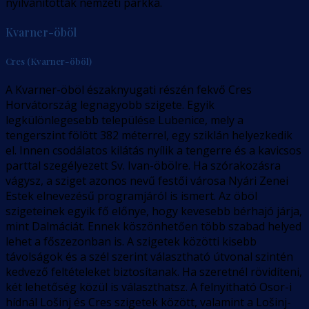
nyilvánították nemzeti parkká.
Kvarner-öböl
Cres (Kvarner-öböl)
A Kvarner-öböl északnyugati részén fekvő Cres
Horvátország legnagyobb szigete. Egyik
legkülönlegesebb települése Lubenice, mely a
tengerszint fölött 382 méterrel, egy sziklán helyezkedik
el. Innen csodálatos kilátás nyílik a tengerre és a kavicsos
parttal szegélyezett Sv. Ivan-öbölre. Ha szórakozásra
vágysz, a sziget azonos nevű festői városa Nyári Zenei
Estek elnevezésű programjáról is ismert. Az öböl
szigeteinek egyik fő előnye, hogy kevesebb bérhajó járja,
mint Dalmáciát. Ennek köszönhetően több szabad helyed
lehet a főszezonban is. A szigetek közötti kisebb
távolságok és a szél szerint választható útvonal szintén
kedvező feltételeket biztosítanak. Ha szeretnél rövidíteni,
két lehetőség közül is választhatsz. A felnyitható Osor-i
hídnál Lošinj és Cres szigetek között, valamint a Lošinj-