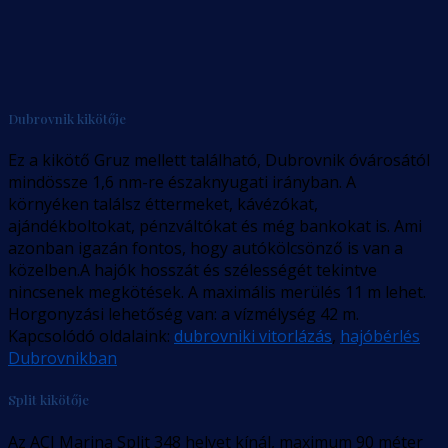
Dubrovnik kikötője
Ez a kikötő Gruz mellett található, Dubrovnik óvárosától
mindössze 1,6 nm-re északnyugati irányban. A
környéken találsz éttermeket, kávézókat,
ajándékboltokat, pénzváltókat és még bankokat is. Ami
azonban igazán fontos, hogy autókölcsönző is van a
közelben.A hajók hosszát és szélességét tekintve
nincsenek megkötések. A maximális merülés 11 m lehet.
Horgonyzási lehetőség van: a vízmélység 42 m.
Kapcsolódó oldalaink:
dubrovniki vitorlázás
,
hajóbérlés
Dubrovnikban
Split kikötője
Az ACI Marina Split 348 helyet kínál, maximum 90 méter