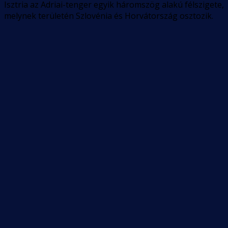
Isztria az Adriai-tenger egyik háromszög alakú félszigete,
melynek területén Szlovénia és Horvátország osztozik.