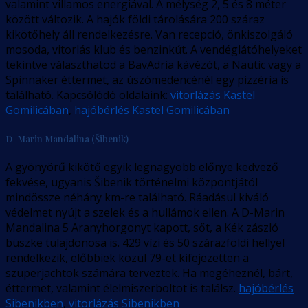
valamint villamos energiával. A mélység 2, 5 és 8 méter
között változik. A hajók földi tárolására 200 száraz
kikötőhely áll rendelkezésre. Van recepció, önkiszolgáló
mosoda, vitorlás klub és benzinkút. A vendéglátóhelyeket
tekintve választhatod a BavAdria kávézót, a Nautic vagy a
Spinnaker éttermet, az úszómedencénél egy pizzéria is
található. Kapcsólódó oldalaink:
vitorlázás Kastel
Gomilicában
,
hajóbérlés Kastel Gomilicában
D-Marin Mandalina (Šibenik)
A gyönyörű kikötő egyik legnagyobb előnye kedvező
fekvése, ugyanis Šibenik történelmi központjától
mindössze néhány km-re található. Ráadásul kiváló
védelmet nyújt a szelek és a hullámok ellen. A D-Marin
Mandalina 5 Aranyhorgonyt kapott, sőt, a Kék zászló
büszke tulajdonosa is. 429 vízi és 50 szárazföldi hellyel
rendelkezik, előbbiek közül 79-et kifejezetten a
szuperjachtok számára terveztek. Ha megéheznél, bárt,
éttermet, valamint élelmiszerboltot is találsz.
hajóbérlés
Sibenikben
,
vitorlázás Sibenikben