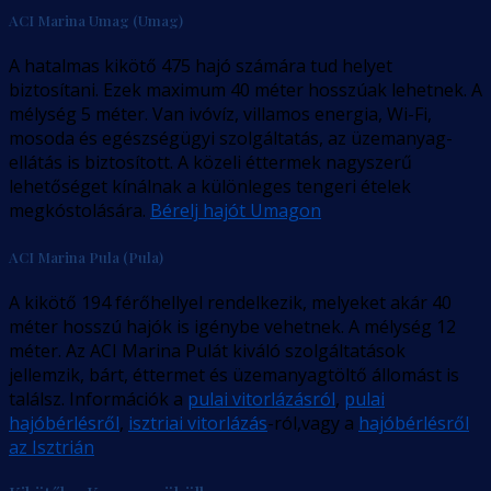
ACI Marina Umag (Umag)
A hatalmas kikötő 475 hajó számára tud helyet
biztosítani. Ezek maximum 40 méter hosszúak lehetnek. A
mélység 5 méter. Van ivóvíz, villamos energia, Wi-Fi,
mosoda és egészségügyi szolgáltatás, az üzemanyag-
ellátás is biztosított. A közeli éttermek nagyszerű
lehetőséget kínálnak a különleges tengeri ételek
megkóstolására.
Bérelj hajót Umagon
ACI Marina Pula (Pula)
A kikötő 194 férőhellyel rendelkezik, melyeket akár 40
méter hosszú hajók is igénybe vehetnek. A mélység 12
méter. Az ACI Marina Pulát kiváló szolgáltatások
jellemzik, bárt, éttermet és üzemanyagtöltő állomást is
találsz. Információk a
pulai vitorlázásról
,
pulai
hajóbérlésről
,
isztriai vitorlázás
-ról,vagy a
hajóbérlésről
az Isztrián