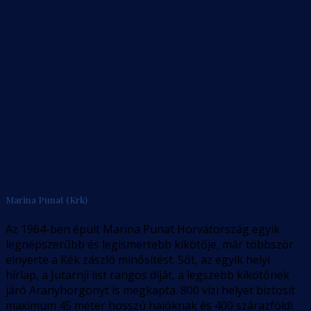
Marina Punat (Krk)
Az 1964-ben épült Marina Punat Horvátország egyik
legnépszerűbb és legismertebb kikötője, már többször
elnyerte a Kék zászló minősítést. Sőt, az egyik helyi
hírlap, a Jutarnji list rangos díját, a legszebb kikötőnek
járó Aranyhorgonyt is megkapta. 800 vízi helyet biztosít
maximum 45 méter hosszú hajóknak és 400 szárazföldi