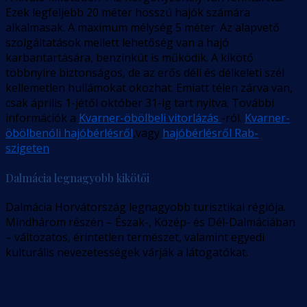
Ezek legfeljebb 20 méter hosszú hajók számára
alkalmasak. A maximum mélység 5 méter. Az alapvető
szolgáltatások mellett lehetőség van a hajó
karbantartására, benzinkút is működik. A kikötő
többnyire biztonságos, de az erős déli és délkeleti szél
kellemetlen hullámokat okozhat. Emiatt télen zárva van,
csak április 1-jétől október 31-ig tart nyitva. További
információk a
Kvarner-öbölbeli vitorlázás
-ról.
Kvarner-
öbölbenóli hajóbérlésről
,vagy
hajóbérlésről Rab-
szigeten
Dalmácia legnagyobb kikötői
Dalmácia Horvátország legnagyobb turisztikai régiója.
Mindhárom részén – Észak-, Közép- és Dél-Dalmáciában
– változatos, érintetlen természet, valamint egyedi
kulturális nevezetességek várják a látogatókat.