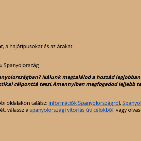
t, a hajótípusokat és az árakat
»
Spanyolország
nyolországban? Nálunk megtalálod a hozzád legjobban il
sztikai célponttá teszi.Amennyiben megfogadod lejjebb t
bi oldalakon találsz:
információk Spanyolországról
,
Spanyol
ét, válassz a
spanyolországi vitorlás úti célokból
, vagy olvas