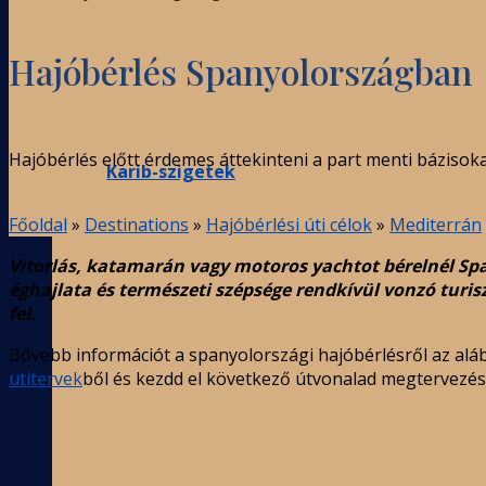
Hajóbérlés Spanyolországban
Hajóbérlés előtt érdemes áttekinteni a part menti bázisoka
Karib-szigetek
Főoldal
»
Destinations
»
Hajóbérlési úti célok
»
Mediterrán
Vitorlás, katamarán vagy motoros yachtot bérelnél Spa
éghajlata és természeti szépsége rendkívül vonzó turi
fel.
Bővebb információt a spanyolországi hajóbérlésről az aláb
utitervek
ből és kezdd el következő útvonalad megtervezés