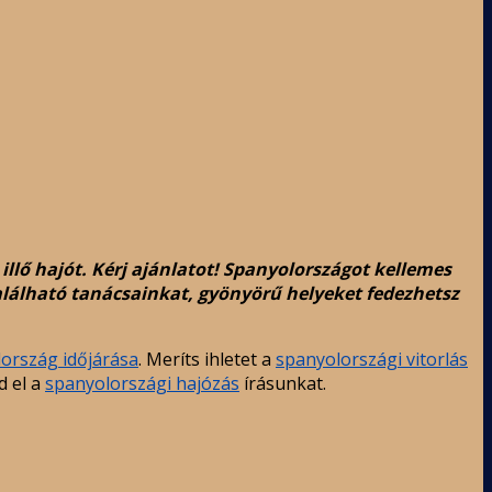
lő hajót. Kérj ajánlatot! Spanyolországot kellemes
alálható tanácsainkat, gyönyörű helyeket fedezhetsz
ország időjárása
. Meríts ihletet a
spanyolországi vitorlás
d el a
spanyolországi hajózás
írásunkat.