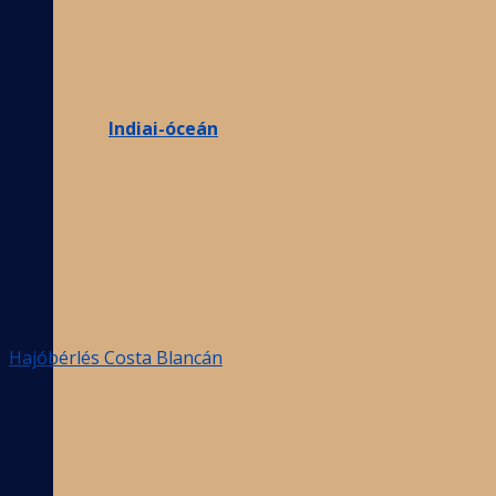
Indiai-óceán
Hajóbérlés Costa Blancán