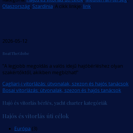
Olaszország
,
Szardínia
. A cikk linkje:
link
.
2026-05-12
BoatTheGlobe
"A legjobb megoldás a valós idejű hajóbérléshez olyan
szakértőktől, akikben megbízhat!"
Cagliari-i vitorlázás: útvonalak, szezon és hajós tanácsok
Bosai vitorlázás: útvonalak, szezon és hajós tanácsok
Hajó és vitorlás bérlés, yacht charter kategóriák
Hajós és vitorlás úti célok
Európa
(3)