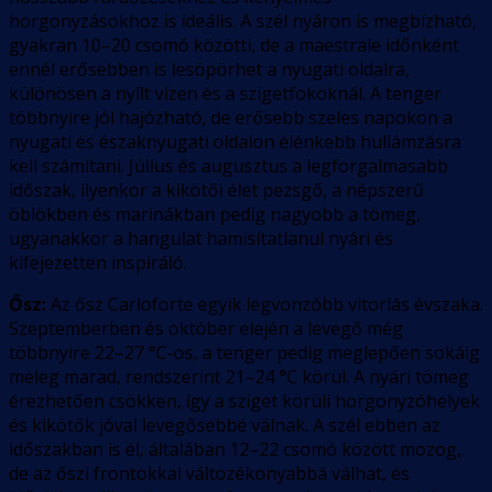
horgonyzásokhoz is ideális. A szél nyáron is megbízható,
gyakran 10–20 csomó közötti, de a maestrale időnként
ennél erősebben is lesöpörhet a nyugati oldalra,
különösen a nyílt vízen és a szigetfokoknál. A tenger
többnyire jól hajózható, de erősebb szeles napokon a
nyugati és északnyugati oldalon élénkebb hullámzásra
kell számítani. Július és augusztus a legforgalmasabb
időszak, ilyenkor a kikötői élet pezsgő, a népszerű
öblökben és marinákban pedig nagyobb a tömeg,
ugyanakkor a hangulat hamisítatlanul nyári és
kifejezetten inspiráló.
Ősz:
Az ősz Carloforte egyik legvonzóbb vitorlás évszaka.
Szeptemberben és október elején a levegő még
többnyire 22–27 °C-os, a tenger pedig meglepően sokáig
meleg marad, rendszerint 21–24 °C körül. A nyári tömeg
érezhetően csökken, így a sziget körüli horgonyzóhelyek
és kikötők jóval levegősebbé válnak. A szél ebben az
időszakban is él, általában 12–22 csomó között mozog,
de az őszi frontokkal változékonyabbá válhat, és