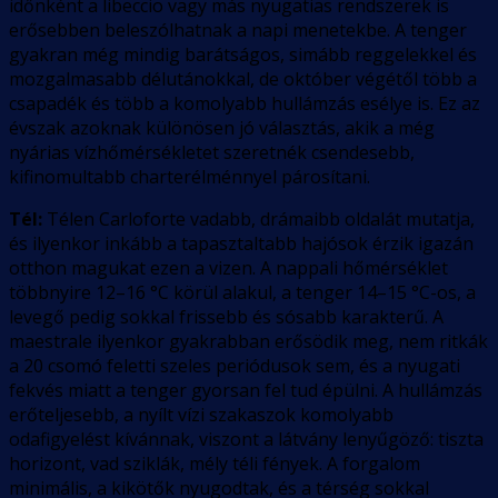
időnként a libeccio vagy más nyugatias rendszerek is
erősebben beleszólhatnak a napi menetekbe. A tenger
gyakran még mindig barátságos, simább reggelekkel és
mozgalmasabb délutánokkal, de október végétől több a
csapadék és több a komolyabb hullámzás esélye is. Ez az
évszak azoknak különösen jó választás, akik a még
nyárias vízhőmérsékletet szeretnék csendesebb,
kifinomultabb charterélménnyel párosítani.
Tél:
Télen Carloforte vadabb, drámaibb oldalát mutatja,
és ilyenkor inkább a tapasztaltabb hajósok érzik igazán
otthon magukat ezen a vizen. A nappali hőmérséklet
többnyire 12–16 °C körül alakul, a tenger 14–15 °C-os, a
levegő pedig sokkal frissebb és sósabb karakterű. A
maestrale ilyenkor gyakrabban erősödik meg, nem ritkák
a 20 csomó feletti szeles periódusok sem, és a nyugati
fekvés miatt a tenger gyorsan fel tud épülni. A hullámzás
erőteljesebb, a nyílt vízi szakaszok komolyabb
odafigyelést kívánnak, viszont a látvány lenyűgöző: tiszta
horizont, vad sziklák, mély téli fények. A forgalom
minimális, a kikötők nyugodtak, és a térség sokkal