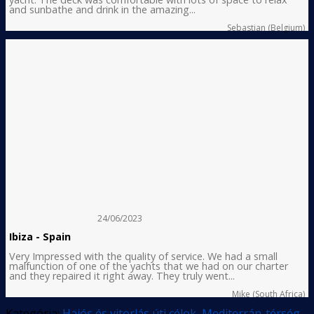
and sunbathe and drink in the amazing...
Sebastian (Belgium)
24/06/2023
Ibiza - Spain
Very Impressed with the quality of service. We had a small
malfunction of one of the yachts that we had on our charter
and they repaired it right away. They truly went...
Mike (South Africa)
Kategória:
Hajós és vitorlás úti célok
,
Mediterrán-térség
,