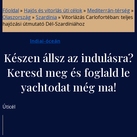
Főoldal
»
Hajós és vitorlás úti célok
»
Mediterrán-térség
»
Olaszország
»
Szardínia
»
Vitorlázás Carlofortéban: teljes
hajózási útmutató Dél-Szardíniához
Indiai-óceán
Készen állsz az indulásra?
Keresd meg és foglald le
yachtodat még ma!
Úticél