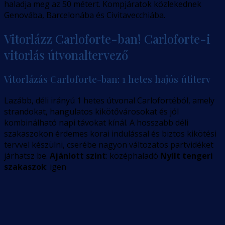
haladja meg az 50 métert. Kompjáratok közlekednek
Genovába, Barcelonába és Civitavecchiába.
Vitorlázz Carloforte-ban! Carloforte-i
vitorlás útvonaltervező
Vitorlázás Carloforte-ban: 1 hetes hajós útiterv
Lazább, déli irányú 1 hetes útvonal Carlofortéból, amely
strandokat, hangulatos kikötővárosokat és jól
kombinálható napi távokat kínál. A hosszabb déli
szakaszokon érdemes korai indulással és biztos kikötési
tervvel készülni, cserébe nagyon változatos partvidéket
járhatsz be.
Ajánlott szint
: középhaladó
Nyílt tengeri
szakaszok
: igen