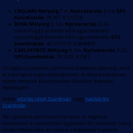
CAGLIARI:
Mélység:
7 m,
Nyitvatartás:
8-24,
GPS
Koordináták
: 39.207, 9.122234
BOSA:
Mélység:
3, 5m,
Nyitvatartás:
0-24
szezonfüggő (érkezés előtt egyeztetendő)
szezonfüggő (érkezés előtt egyeztetendő),
GPS
Koordináták
: 40.2972019, 8.4848895
CARLOFORTE:
Mélység:
4, 5m,
Nyitvatartás:
9-22,
GPS Koordináták
: 39.1347, 8.2981
Ha hajózni szeretnél, Carloforte tökéletes választás. Köss
ki a környező bájos településeken, és élvezd a kellemes
klímát, melynek köszönhetően bármikor érdemes
idelátogatni.
Másik
vitorlás uticél Szardinián
, vagy
hajóbérlés
Szardinián
Kérj ajánlatot carlofortei charterre, és segítünk
kiválasztani a csapatodhoz legjobban illő útvonalat. Indulj
útnak felkészülten, és hozd ki a legtöbbet Szardínia