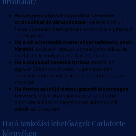
útvonalat?
Ha kiegyensúlyozott nyaralást szeretnél
strandokkal és városnézéssel
: válaszd a déli, 1
hetes útvonalat, mert jobban kombinálja a pihenést
és a hajózást.
Ha a cél a hosszabb menetekkel tarkított, aktív
túrahét
: az északi, hosszú útvonal jobb választás,
mert több komoly napi szakaszt tartalmaz.
Ha a csapatod kevésbé rutinos
: maradj az
egyszerűbben rövidíthető, rugalmasabban
alakítható útitervnél, és kerüld a túl hosszú záró
napokat.
Ha fontos az időjáráshoz igazodó biztonságos
tervezés
: olyan útvonalat válassz, ahol több
alternatív kikötő és megszakítási lehetőség is
adódik az útközben.
Hajó tankolási lehetőségek Carloforte
környékén