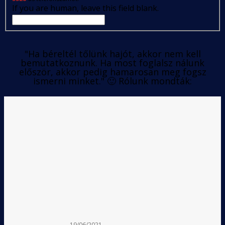
If you are human, leave this field blank.
"Ha béreltél tőlünk hajót, akkor nem kell
bemutatkoznunk. Ha most foglalsz nálunk
először, akkor pedig hamarosan meg fogsz
ismerni minket." 🙂 Rólunk mondták:
19/06/2021