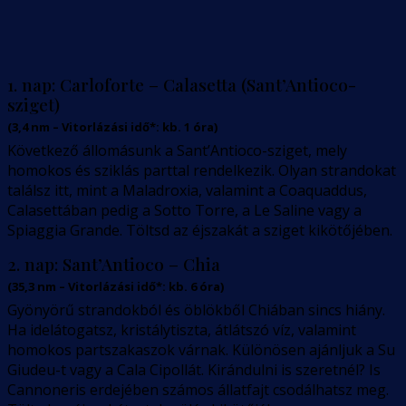
1. nap:
Carloforte – Calasetta (Sant’Antioco-
sziget)
(
3,4
nm –
Vitorlázási idő*: kb. 1 óra
)
Következő állomásunk a Sant’Antioco-sziget, mely
homokos és sziklás parttal rendelkezik. Olyan strandokat
találsz itt, mint a Maladroxia, valamint a Coaquaddus,
Calasettában pedig a Sotto Torre, a Le Saline vagy a
Spiaggia Grande. Töltsd az éjszakát a sziget kikötőjében.
2. nap:
Sant’Antioco – Chia
(
35,3
nm –
Vitorlázási idő*: kb. 6 óra
)
Gyönyörű strandokból és öblökből Chiában sincs hiány.
Ha idelátogatsz, kristálytiszta, átlátszó víz, valamint
homokos partszakaszok várnak. Különösen ajánljuk a Su
Giudeu-t vagy a Cala Cipollát. Kirándulni is szeretnél? Is
Cannoneris erdejében számos állatfajt csodálhatsz meg.