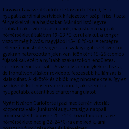
Tavasz:
Tavasszal Carloforte lassan felébred, és a
nyugat-szardíniai partvidék kifejezetten szép, friss, tiszta
fényekkel várja a hajósokat. Már áprilistól egyre
stabilabbak a vitorlázási napok, májusban a nappali
hőmérséklet általában 19–23 °C körül alakul, a tenger
viszont még hűvös, nagyjából 15–18 °C-os. A térségre
jellemző maestrale, vagyis az északnyugati szél ilyenkor
gyakran határozottan jelen van, időnként 15–25 csomós
fújásokkal, ezért a nyíltabb szakaszokon lendületes,
sportos menet várható. A víz sokszor mélykék és tiszta,
de frontátvonuláskor rövidebb, feszesebb hullámzás is
kialakulhat. A kikötők és öblök még nincsenek tele, így ez
az időszak különösen vonzó annak, aki szereti a
nyugodtabb, autentikus charterhangulatot.
Nyár:
Nyáron Carloforte igazi mediterrán vitorlás
központtá válik. Júniustól augusztusig a nappali
hőmérséklet többnyire 26–31 °C között mozog, a víz
hőmérséklete pedig 22–24 °C-ra emelkedik, ami
hosszabb fürdőzésekhez és kényelmes