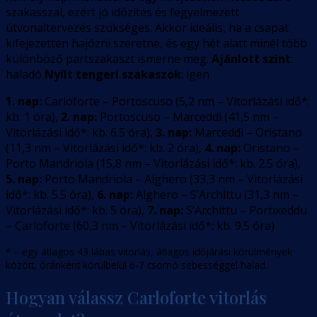
szakasszal, ezért jó időzítés és fegyelmezett
útvonaltervezés szükséges. Akkor ideális, ha a csapat
kifejezetten hajózni szeretne, és egy hét alatt minél több
különböző partszakaszt ismerne meg.
Ajánlott szint
:
haladó
Nyílt tengeri szakaszok
: igen
1. nap:
Carloforte – Portoscuso
(
5,2
nm –
Vitorlázási idő*:
kb. 1 óra
)
,
2. nap:
Portoscuso – Marceddì
(
41,5
nm –
Vitorlázási idő*: kb. 6.5 óra
)
,
3. nap:
Marceddì – Oristano
(
11,3
nm –
Vitorlázási idő*: kb. 2 óra
)
,
4. nap:
Oristano –
Porto Mandriola
(
15,8
nm –
Vitorlázási idő*: kb. 2.5 óra
)
,
5. nap:
Porto Mandriola – Alghero
(
33,3
nm –
Vitorlázási
idő*: kb. 5.5 óra
)
,
6. nap:
Alghero – S’Archittu
(
31,3
nm –
Vitorlázási idő*: kb. 5 óra
)
,
7. nap:
S’Archittu – Portixeddu
– Carloforte
(
60,3
nm –
Vitorlázási idő*: kb. 9.5 óra
)
* – egy átlagos 43 lábas vitorlás, átlagos időjárási körülmények
között, óránként körülbelül 6-7 csomó sebességgel halad.
Hogyan válassz Carloforte vitorlás