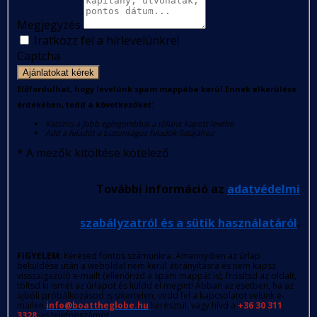
Megjegyzés
Iratkozz fel a hírlevelünkre!
Captcha
Ajánlatokat kérek
Előfordulhat, hogy levelünk spam mappába kerül.Ennek elkerülése
érdekében, tedd a következőket:
Kattints a jobb egérgombbal a tőlünk kapott levélre
Add a feladót a biztonságos feladók listájához
*
A mezők kitöltése kötelező
További információ az
adatvédelmi
szabályzatról és a sütik használatáról
.
FIGYELEM
: Kérésed fontos számunkra. Amennyiben az űrlap
beküldése után a weboldal nem kerül átirányításra és nem kapsz
visszaigazoló e-mailt (ellenőrizd a spam mappát is), frissítsd az oldalt,
töltsd ki ismét az űrlapot és küldd el megint! Abban az esetben, ha az
újbóli próbálkozásod is sikertelen, vedd fel a kapcsolatot velünk e-
mailen
info@boattheglobe.hu
keresztül, vagy hívd a
+36 30 311
3328
-as telefonszámot.