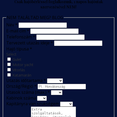
Csak hajóbérléssel foglalkozunk, 1 napos hajóutak
szervezésével NEM!
NEM TALÁLTAD MEG? BLOG
Név
*
E-mail cím
*
Telefonszám
*
Tervezett utazás ideje
*
Hajó típusa
*
Select
Gulet
Motor yacht
Vitorlás
Katamarán
Utazás időtartama
*
Ország/Régió
*
Utasok száma (max.)
*
Kabinok száma
Kapitányra van szükségem