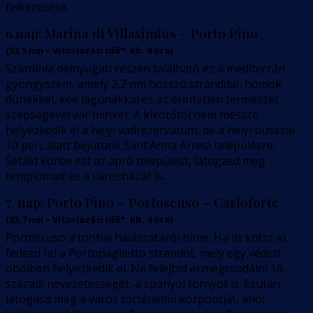
felkeresése.
6.nap:
Marina di Villasimius – Porto Pino
(
53,5
nm –
Vitorlázási idő*: kb. 9 óra
)
Szardínia délnyugati részén található ez a mediterrán
gyöngyszem, amely 2,2 nm hosszú stranddal, homok
dűnékkel, kék lagúnákkal és az érintetlen természet
szépségével vár minket. A kikötőtől nem messze
helyezkedik el a helyi vadrezervátum, de a helyi busszal
10 perc alatt bejutunk Sant’Anna Arresi településre.
Sétáld körbe ezt az apró települést, látogasd meg
templomait és a városházát is.
7. nap:
Porto Pino – Portoscuso – Carloforte
(
23,7
nm –
Vitorlázási idő*: kb. 4 óra
)
Portoscuso a tonhal halászatáról híres. Ha itt kötsz ki,
fedezd fel a Portopaglietto strandot, mely egy védett
öbölben helyezkedik el. Ne felejtsd el megcsodálni 16.
századi nevezetességét, a spanyol tornyot is. Ezután
látogasd meg a város történelmi központját, ahol