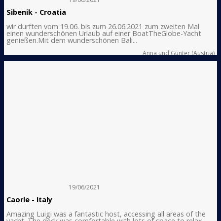
Sibenik - Croatia
wir durften vom 19.06. bis zum 26.06.2021 zum zweiten Mal
einen wunderschönen Urlaub auf einer BoatTheGlobe-Yacht
genießen.Mit dem wunderschönen Bali...
Anna und Günter (Austria)
19/06/2021
Caorle - Italy
Amazing Luigi was a fantastic host, accessing all areas of the
yacht. The deck was comfortable with lots of space to relax