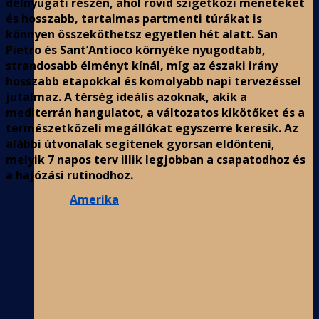
délnyugati részén, ahol rövid szigetközi meneteket
és hosszabb, tartalmas partmenti túrákat is
könnyen összeköthetsz egyetlen hét alatt. San
Pietro és Sant’Antioco környéke nyugodtabb,
strandosabb élményt kínál, míg az északi irány
hosszabb etapokkal és komolyabb napi tervezéssel
jutalmaz. A térség ideális azoknak, akik a
mediterrán hangulatot, a változatos kikötőket és a
természetközeli megállókat egyszerre keresik. Az
alábbi útvonalak segítenek gyorsan eldönteni,
melyik 7 napos terv illik legjobban a csapatodhoz és
a hajózási rutinodhoz.
Amerika