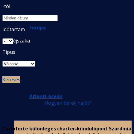
-tól
Európa
Időtartam
éjszaka
Típus
Keresés
Atlanti-óceán
Hogyan bérelj hajót?
Carloforte különleges charter-kiindulópont Szardínia