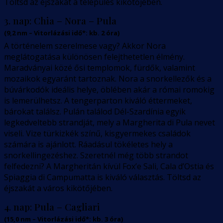
Töltsd az éjszakát a település kikötőjében.
3. nap:
Chia – Nora – Pula
(
9,2
nm –
Vitorlázási idő*: kb. 2 óra
)
A történelem szerelmese vagy? Akkor Nora
meglátogatása különösen felejthetetlen élmény.
Maradványai közé ősi templomok, fürdők, valamint
mozaikok egyaránt tartoznak. Nora a snorkellezők és a
búvárkodók ideális helye, öblében akár a római romokig
is lemerülhetsz. A tengerparton kiváló éttermeket,
bárokat találsz. Pulán találod Dél-Szardínia egyik
legkedveltebb strandját, mely a Margherita di Pula nevet
viseli. Vize türkizkék színű, kisgyermekes családok
számára is ajánlott. Ráadásul tökéletes hely a
snorkellingezéshez. Szeretnél még több strandot
felfedezni? A Margheritán kívül Fox’e Sali, Cala d’Ostia és
Spiaggia di Campumatta is kiváló választás. Töltsd az
éjszakát a város kikötőjében.
4. nap:
Pula – Cagliari
(
15,0
nm –
Vitorlázási idő*: kb. 3 óra
)