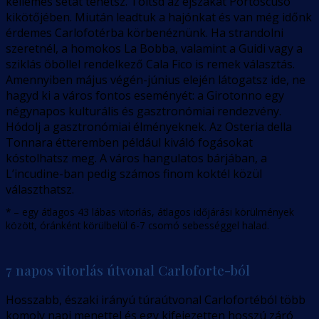
kellemes sétát tehetsz. Töltsd az éjszakát Portoscuso
kikötőjében. Miután leadtuk a hajónkat és van még időnk
érdemes Carlofotérba körbenéznünk. Ha strandolni
szeretnél, a homokos La Bobba, valamint a Guidi vagy a
sziklás öböllel rendelkező Cala Fico is remek választás.
Amennyiben május végén-június elején látogatsz ide, ne
hagyd ki a város fontos eseményét: a Girotonno egy
négynapos kulturális és gasztronómiai rendezvény.
Hódolj a gasztronómiai élményeknek. Az Osteria della
Tonnara étteremben például kiváló fogásokat
kóstolhatsz meg. A város hangulatos bárjában, a
L’incudine-ban pedig számos finom koktél közül
választhatsz.
* – egy átlagos 43 lábas vitorlás, átlagos időjárási körülmények
között, óránként körülbelül 6-7 csomó sebességgel halad.
7 napos vitorlás útvonal Carloforte-ból
Hosszabb, északi irányú túraútvonal Carlofortéból több
komoly napi menettel és egy kifejezetten hosszú záró