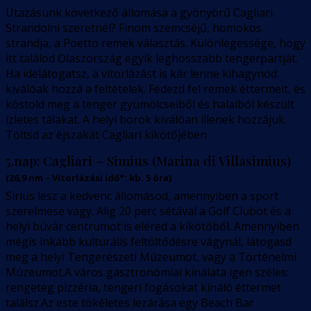
Utazásunk következő állomása a gyönyörű Cagliari.
Strandolni szeretnél? Finom szemcséjű, homokos
strandja, a Poetto remek választás. Különlegessége, hogy
itt találod Olaszország egyik leghosszabb tengerpartját.
Ha idelátogatsz, a vitorlázást is kár lenne kihagynod:
kiválóak hozzá a feltételek. Fedezd fel remek éttermeit, és
kóstold meg a tenger gyümölcseiből és halaiból készült
ízletes tálakat. A helyi borok kiválóan illenek hozzájuk.
Töltsd az éjszakát Cagliari kikötőjében
5.nap:
Cagliari – Simius (Marina di Villasimius)
(
26,9
nm –
Vitorlázási idő*: kb. 5 óra
)
Sirius lesz a kedvenc állomásod, amennyiben a sport
szerelmese vagy. Alig 20 perc sétával a Golf Clubot és a
helyi búvár centrumot is eléred a kikötőből. Amennyiben
mégis inkább kulturális feltöltődésre vágynál, látogasd
meg a helyi Tengerészeti Múzeumot, vagy a Történelmi
Múzeumot.A város gasztronómiai kínálata igen széles:
rengeteg pizzéria, tengeri fogásokat kínáló éttermet
találsz.Az este tökéletes lezárása egy Beach Bar