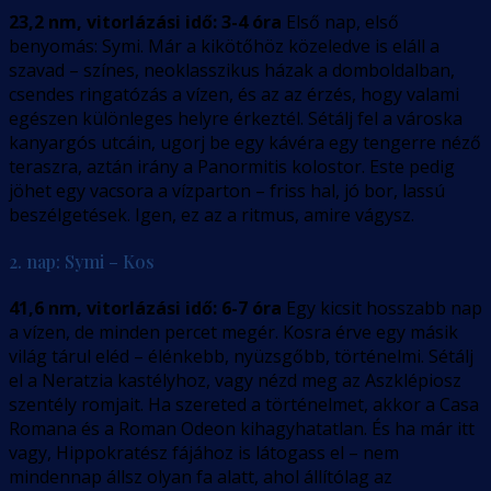
23,2 nm, vitorlázási idő: 3-4 óra
Első nap, első
benyomás: Symi. Már a kikötőhöz közeledve is eláll a
szavad – színes, neoklasszikus házak a domboldalban,
csendes ringatózás a vízen, és az az érzés, hogy valami
egészen különleges helyre érkeztél. Sétálj fel a városka
kanyargós utcáin, ugorj be egy kávéra egy tengerre néző
teraszra, aztán irány a Panormitis kolostor. Este pedig
jöhet egy vacsora a vízparton – friss hal, jó bor, lassú
beszélgetések. Igen, ez az a ritmus, amire vágysz.
2. nap: Symi – Kos
41,6 nm, vitorlázási idő: 6-7 óra
Egy kicsit hosszabb nap
a vízen, de minden percet megér. Kosra érve egy másik
világ tárul eléd – élénkebb, nyüzsgőbb, történelmi. Sétálj
el a Neratzia kastélyhoz, vagy nézd meg az Aszklépiosz
szentély romjait. Ha szereted a történelmet, akkor a Casa
Romana és a Roman Odeon kihagyhatatlan. És ha már itt
vagy, Hippokratész fájához is látogass el – nem
mindennap állsz olyan fa alatt, ahol állítólag az