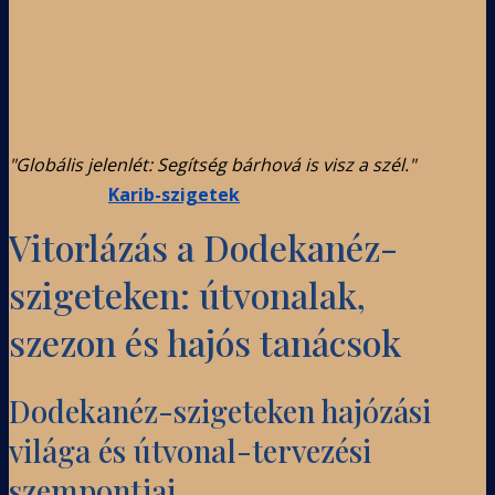
"Globális jelenlét: Segítség bárhová is visz a szél."
Karib-szigetek
Vitorlázás a Dodekanéz-
szigeteken: útvonalak,
szezon és hajós tanácsok
Dodekanéz-szigeteken hajózási
világa és útvonal-tervezési
szempontjai