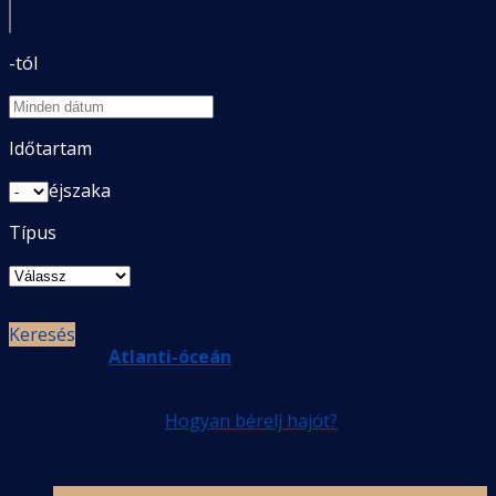
-tól
Európa
Időtartam
éjszaka
Típus
Keresés
Atlanti-óceán
Hogyan bérelj hajót?