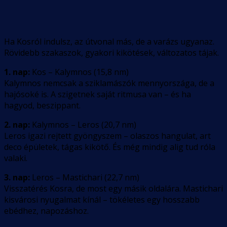
Ha Kosról indulsz, az útvonal más, de a varázs ugyanaz.
Rövidebb szakaszok, gyakori kikötések, változatos tájak.
1. nap:
Kos – Kalymnos (15,8 nm)
Kalymnos nemcsak a sziklamászók mennyországa, de a
hajósoké is. A szigetnek saját ritmusa van – és ha
hagyod, beszippant.
2. nap:
Kalymnos – Leros (20,7 nm)
Leros igazi rejtett gyöngyszem – olaszos hangulat, art
deco épületek, tágas kikötő. És még mindig alig tud róla
valaki.
3. nap:
Leros – Mastichari (22,7 nm)
Visszatérés Kosra, de most egy másik oldalára. Mastichari
kisvárosi nyugalmat kínál – tökéletes egy hosszabb
ebédhez, napozáshoz.