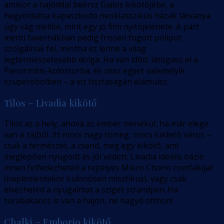
amikor a hajóddal beérsz Gialos kikötőjébe, a
hegyoldalba kapaszkodó neoklasszikus házak látványa
úgy vág mellbe, mint egy jó film nyitójelenete. A part
menti tavernákban pedig frissen fogott polipot
szolgálnak fel, mintha ez lenne a világ
legtermészetesebb dolga. Ha van időd, látogass el a
Panormitis-kolostorba, és ússz egyet valamelyik
szuperöbölben – a víz tisztaságán elámulsz.
Tilos – Livadia kikötő
Tilos az a hely, ahová az ember menekül, ha már elege
van a zajból. Itt nincs nagy tömeg, nincs lüktető város –
csak a természet, a csend, meg egy kikötő, ami
meglepően nyugodt és jól védett. Livadia ideális bázis:
innen felfedezheted a rejtélyes Mikro Chorio romfaluját
(naplementekor különösen misztikus), vagy csak
élvezheted a nyugalmat a sziget strandjain. Ha
túrabakancs is van a hajón, ne hagyd otthon!
Chalki – Emborio kikötő