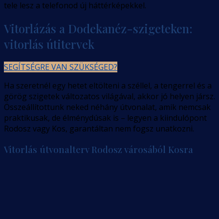
tele lesz a telefonod új háttérképekkel.
Vitorlázás a Dodekanéz-szigeteken:
vitorlás útitervek
SEGÍTSÉGRE VAN SZÜKSÉGED?
Ha szeretnél egy hetet eltölteni a széllel, a tengerrel és a
görög szigetek változatos világával, akkor jó helyen jársz.
Összeállítottunk neked néhány útvonalat, amik nemcsak
praktikusak, de élménydúsak is – legyen a kiindulópont
Rodosz vagy Kos, garantáltan nem fogsz unatkozni.
Vitorlás útvonalterv Rodosz városából Kosra