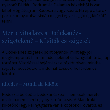
nyáron? Például Bodrum és Dalaman közeléből is van
lehetőség átugrani Rodoszra vagy Kosra. Ha épp a török
partokon nyaralsz, simán megéri egy kis „görög kitérőt”
tenni.
Merre vitorlázz a Dodekanéz-
szigeteken? – Kikötők és szigetek
A Dodekanéz szigetek pont olyanok, mint egy jól
megkomponált film – minden jelenet új hangulat, új táj, új
történet. Vitorlással bejárni ezt a régiót olyan, mintha
saját felfedezőútadra indulnál. Lássuk, hol érdemes
kikötni!
Rhodes – Mandraki kikötő
Rodosz a belépő a Dodekanészba – nem csak mérete
miatt, hanem mert egy igazi időutazás. A Mandraki
kikötőből egy karnyújtásra van a középkori óváros, és