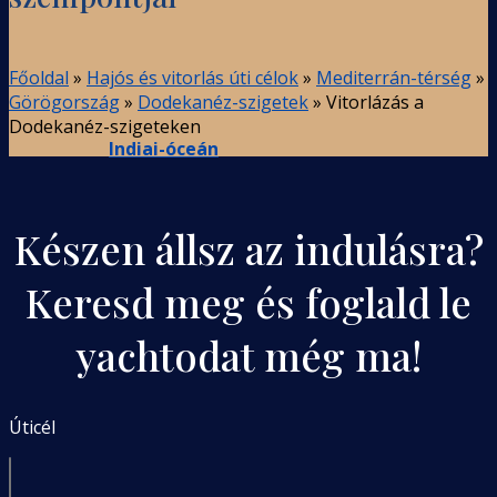
Főoldal
»
Hajós és vitorlás úti célok
»
Mediterrán-térség
»
Görögország
»
Dodekanéz-szigetek
»
Vitorlázás a
Dodekanéz-szigeteken
Indiai-óceán
Készen állsz az indulásra?
Keresd meg és foglald le
yachtodat még ma!
Úticél