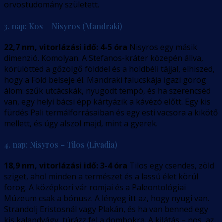
orvostudomány született.
3. nap: Kos – Nisyros (Mandraki)
22,7 nm, vitorlázási idő: 4-5 óra
Nisyros egy másik
dimenzió. Komolyan. A Stefanos-kráter közepén állva,
körülötted a gőzölgő földdel és a holdbéli tájjal, elhiszed,
hogy a Föld belseje él. Mandraki falucskája igazi görög
álom: szűk utcácskák, nyugodt tempó, és ha szerencséd
van, egy helyi bácsi épp kártyázik a kávézó előtt. Egy kis
fürdés Pali termálforrásaiban és egy esti vacsora a kikötő
mellett, és úgy alszol majd, mint a gyerek.
4. nap: Nisyros – Tilos (Livadia)
18,9 nm, vitorlázási idő: 3-4 óra
Tilos egy csendes, zöld
sziget, ahol minden a természet és a lassú élet körül
forog. A középkori vár romjai és a Paleontológiai
Múzeum csak a bónusz. A lényeg itt az, hogy nyugi van.
Strandolj Eristosnál vagy Plakán, és ha van benned egy
kis kalandvágy, túrázz fel a dombokra. A kilátás – nos, az