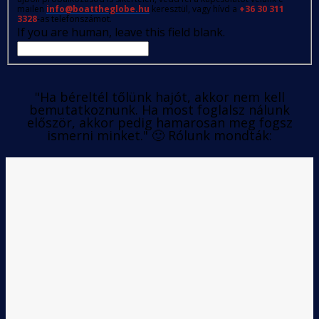
mailen
info@boattheglobe.hu
keresztül, vagy hívd a
+36 30 311
3328
-as telefonszámot.
If you are human, leave this field blank.
"Ha béreltél tőlünk hajót, akkor nem kell
bemutatkoznunk. Ha most foglalsz nálunk
először, akkor pedig hamarosan meg fogsz
ismerni minket." 🙂 Rólunk mondták: