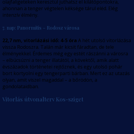
olajfaligeteken keresztül juthatsz el kilátópontokra,
ahonnan a tenger végtelen kéksége tárul eléd. Elég
intenzív élmény.
7. nap: Panormitis – Rodosz városa
22,7 nm, vitorlázási idő: 4-5 óra
A hét utolsó vitorlázása
vissza Rodoszra. Talán már kicsit fáradtan, de tele
élményekkel. Érdemes még egy estét rászánni a városra
– elbúcsúzni a tenger illatától, a kövektől, amik alatt
évszázadok történetei rejtőznek, és egy utolsó pohár
bort kortyolni egy tengerparti bárban. Mert ez az utazás
olyan, amit viszel magaddal – a bőrödön, a
gondolataidban.
Vitorlás útvonalterv Kos-sziget