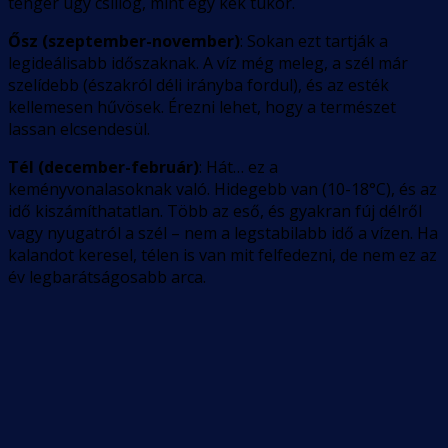
tenger úgy csillog, mint egy kék tükör.
Ősz (szeptember-november)
: Sokan ezt tartják a
legideálisabb időszaknak. A víz még meleg, a szél már
szelídebb (északról déli irányba fordul), és az esték
kellemesen hűvösek. Érezni lehet, hogy a természet
lassan elcsendesül.
Tél (december-február)
: Hát… ez a
keményvonalasoknak való. Hidegebb van (10-18°C), és az
idő kiszámíthatatlan. Több az eső, és gyakran fúj délről
vagy nyugatról a szél – nem a legstabilabb idő a vízen. Ha
kalandot keresel, télen is van mit felfedezni, de nem ez az
év legbarátságosabb arca.