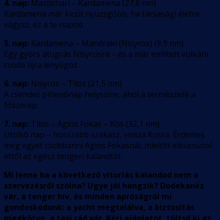
4. nap:
Mastichari – Kardamena (27,6 nm)
Kardamena már kicsit nyüzsgőbb, ha társasági életre
vágysz, ez a te napod.
5. nap:
Kardamena – Mandraki (Nisyros) (9,9 nm)
Egy gyors átugrás Nisyrosra – és a már említett vulkáni
csoda újra lenyűgöz.
6. nap:
Nisyros – Tilos (21,5 nm)
A csendes pihenőnap helyszíne, ahol a természeté a
főszerep.
7. nap:
Tilos – Agios Fokas – Kos (32,1 nm)
Utolsó nap – hosszabb szakasz, vissza Kosra. Érdemes
még egyet csobbanni Agios Fokasnál, mielőtt elbúcsúzol
ettől az egész tengeri kalandtól.
Mi lenne ha a következő vitorlás kalandod nem a
szervezésről szólna? Ugye jól hangzik? Dodekanéz
vár, a tenger hív, és minden apróságról mi
gondoskodunk: a yacht megtalálva, a biztosítás
megkötve, a taxi rád vár. Kérj ajánlatot, töltsd ki az