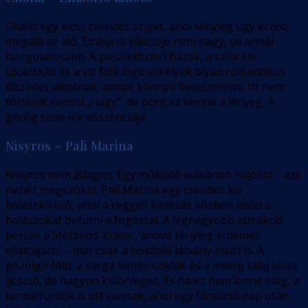
Chalki egy kicsi, csendes sziget, ahol tényleg úgy érzed,
megállt az idő. Emborio kikötője nem nagy, de annál
hangulatosabb. A pasztellszínű házak, a szűk kis
utcácskák és a víz fölé lógó erkélyek olyan romantikus
díszletet alkotnak, amibe könnyű beleszeretni. Itt nem
történik semmi „nagy”, de pont ez benne a lényeg. A
görög slow-life esszenciája.
Nisyros – Pali Marina
Nisyros nem átlagos. Egy működő vulkánon hajózol – ezt
nehéz megszokni. Pali Marina egy csendes kis
halászkikötő, ahol a reggeli kávézás közben látod a
halászokat befutni a fogással. A legnagyobb attrakció
persze a Stefanos-kráter, ahová tényleg érdemes
ellátogatni – már csak a holdbéli látvány miatt is. A
gőzölgő föld, a sárga kénes sziklák és a meleg talaj kicsit
ijesztő, de nagyon különleges. És ha ez nem lenne elég, a
termálfürdők is ott vannak, ahol egy fárasztó nap után