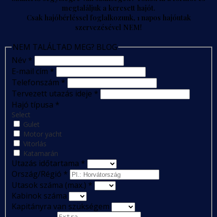
megtaláljuk a keresett hajót.
Csak hajóbérléssel foglalkozunk, 1 napos hajóutak
szervezésével NEM!
NEM TALÁLTAD MEG? BLOG
Név
*
E-mail cím
*
Telefonszám
*
Tervezett utazás ideje
*
Hajó típusa
*
Select
Gulet
Motor yacht
Vitorlás
Katamarán
Utazás időtartama
*
Ország/Régió
*
Utasok száma (max.)
*
Kabinok száma
Kapitányra van szükségem