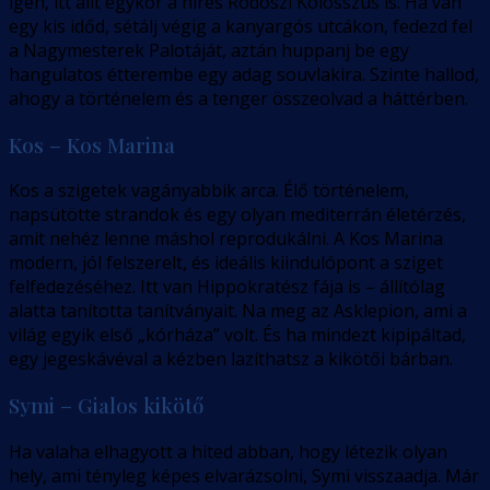
igen, itt állt egykor a híres Rodoszi Kolosszus is. Ha van
egy kis időd, sétálj végig a kanyargós utcákon, fedezd fel
a Nagymesterek Palotáját, aztán huppanj be egy
hangulatos étterembe egy adag souvlakira. Szinte hallod,
ahogy a történelem és a tenger összeolvad a háttérben.
Kos – Kos Marina
Kos a szigetek vagányabbik arca. Élő történelem,
napsütötte strandok és egy olyan mediterrán életérzés,
amit nehéz lenne máshol reprodukálni. A Kos Marina
modern, jól felszerelt, és ideális kiindulópont a sziget
felfedezéséhez. Itt van Hippokratész fája is – állítólag
alatta tanította tanítványait. Na meg az Asklepion, ami a
világ egyik első „kórháza” volt. És ha mindezt kipipáltad,
egy jegeskávéval a kézben lazíthatsz a kikötői bárban.
Symi – Gialos kikötő
Ha valaha elhagyott a hited abban, hogy létezik olyan
hely, ami tényleg képes elvarázsolni, Symi visszaadja. Már