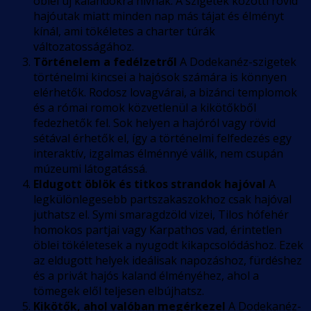
öblei új kalandokra hívnak. A szigetek közötti rövid
hajóutak miatt minden nap más tájat és élményt
kínál, ami tökéletes a charter túrák
változatosságához.
Történelem a fedélzetről
A Dodekanéz-szigetek
történelmi kincsei a hajósok számára is könnyen
elérhetők. Rodosz lovagvárai, a bizánci templomok
és a római romok közvetlenül a kikötőkből
fedezhetők fel. Sok helyen a hajóról vagy rövid
sétával érhetők el, így a történelmi felfedezés egy
interaktív, izgalmas élménnyé válik, nem csupán
múzeumi látogatássá.
Eldugott öblök és titkos strandok hajóval
A
legkülönlegesebb partszakaszokhoz csak hajóval
juthatsz el. Symi smaragdzöld vizei, Tilos hófehér
homokos partjai vagy Karpathos vad, érintetlen
öblei tökéletesek a nyugodt kikapcsolódáshoz. Ezek
az eldugott helyek ideálisak napozáshoz, fürdéshez
és a privát hajós kaland élményéhez, ahol a
tömegek elől teljesen elbújhatsz.
Kikötők, ahol valóban megérkezel
A Dodekanéz-