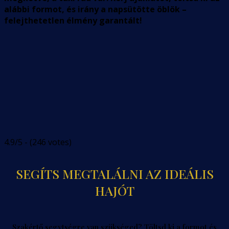
alábbi formot, és irány a napsütötte öblök –
felejthetetlen élmény garantált!
4.9/5 - (246 votes)
SEGÍTS MEGTALÁLNI AZ IDEÁLIS
HAJÓT
Szakértő segytségre van szükséged? Töltsd ki a formot és