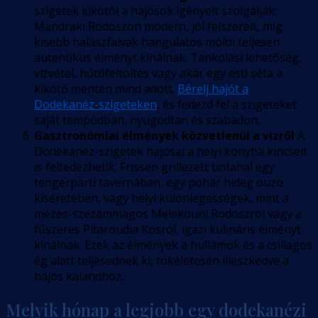
szigetek kikötői a hajósok igényeit szolgálják:
Mandraki Rodoszon modern, jól felszerelt, míg
kisebb halászfalvak hangulatos mólói teljesen
autentikus élményt kínálnak. Tankolási lehetőség,
vízvétel, hűtőfeltöltés vagy akár egy esti séta a
kikötő mentén mind adott.
Bérelj hajót a
Dodekanéz-szigeteken
, és fedezd fel a szigeteket
saját tempódban, nyugodtan és szabadon.
Gasztronómiai élmények közvetlenül a vízről
A
Dodekanéz-szigetek hajósai a helyi konyha kincseit
is felfedezhetik. Frissen grillezett tintahal egy
tengerparti tavernában, egy pohár hideg ouzo
kíséretében, vagy helyi különlegességek, mint a
mézes-szezámmagos Melekouni Rodoszról vagy a
fűszeres Pitaroudia Kosról, igazi kulináris élményt
kínálnak. Ezek az élmények a hullámok és a csillagos
ég alatt teljesednek ki, tökéletesen illeszkedve a
hajós kalandhoz.
Melyik hónap a legjobb egy dodekanézi