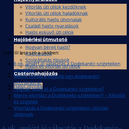
Vitorlás úti célok kezdőknek
Vitorlás úti célok haladóknak
Kultúrális hajós útvonalak
Családi hajós nyaralások
Hajós esküvő úti célok
Hajóbérlési útmutató
Hogyan bérelj hajót?
Ezekről lesz szó a cikkben:
Hajótípusok
Szolgáltatás típusok
6 ok, amiért jó választás a Dodekanéz-szigeteken
Hajós és vitorlás uti célok
vitorlázni.
Csatornahajózás
Melyik hónap a legjobb egy dodekanézi
vitorlázásra?
Hajót vennék
Hogyan jutok el a Dodekanéz-szigetekre?
Merre vitorlázz a Dodekanéz-szigeteken? – Kikötők
és szigetek
Vitorlázás a Dodekanéz-szigeteken: vitorlás
útitervek
6 ok, amiért jó választás a Dodekanéz-