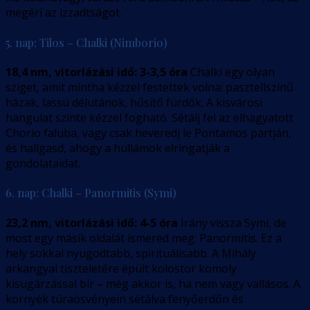
megéri az izzadtságot.
5. nap: Tilos – Chalki (Nimborio)
18,4 nm, vitorlázási idő: 3-3,5 óra
Chalki egy olyan
sziget, amit mintha kézzel festettek volna: pasztellszínű
házak, lassú délutánok, hűsítő fürdők. A kisvárosi
hangulat szinte kézzel fogható. Sétálj fel az elhagyatott
Chorio faluba, vagy csak heveredj le Pontamos partján,
és hallgasd, ahogy a hullámok elringatják a
gondolataidat.
6. nap: Chalki – Panormitis (Symi)
23,2 nm, vitorlázási idő: 4-5 óra
Irány vissza Symi, de
most egy másik oldalát ismered meg: Panormitis. Ez a
hely sokkal nyugodtabb, spirituálisabb. A Mihály
arkangyal tiszteletére épült kolostor komoly
kisugárzással bír – még akkor is, ha nem vagy vallásos. A
környék túraösvényein sétálva fenyőerdőn és