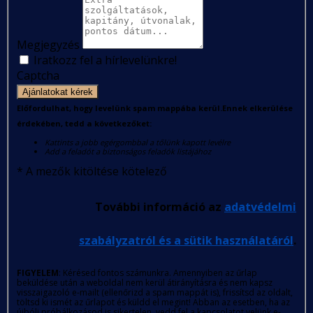
Megjegyzés
Iratkozz fel a hírlevelünkre!
Captcha
Ajánlatokat kérek
Előfordulhat, hogy levelünk spam mappába kerül.Ennek elkerülése
érdekében, tedd a következőket:
Kattints a jobb egérgombbal a tőlünk kapott levélre
Add a feladót a biztonságos feladók listájához
*
A mezők kitöltése kötelező
További információ az
adatvédelmi
szabályzatról és a sütik használatáról
.
FIGYELEM
: Kérésed fontos számunkra. Amennyiben az űrlap
beküldése után a weboldal nem kerül átirányításra és nem kapsz
visszaigazoló e-mailt (ellenőrizd a spam mappát is), frissítsd az oldalt,
töltsd ki ismét az űrlapot és küldd el megint! Abban az esetben, ha az
újbóli próbálkozásod is sikertelen, vedd fel a kapcsolatot velünk e-