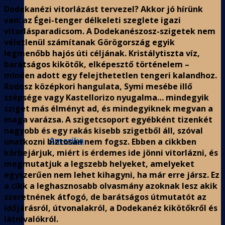
Dodekanézi vitorlázást tervezel? Akkor jó hírünk
van: az Égei-tenger délkeleti szeglete igazi
vitorlásparadicsom. A Dodekanészosz-szigetek nem
véletlenül számítanak Görögország egyik
legmenőbb hajós úti céljának. Kristálytiszta víz,
barátságos kikötők, elképesztő történelem –
minden adott egy felejthetetlen tengeri kalandhoz.
Rodosz középkori hangulata, Symi mesébe illő
szépsége vagy Kastellorizo nyugalma… mindegyik
sziget más élményt ad, és mindegyiknek megvan a
maga varázsa. A szigetcsoport egyébként tizenkét
nagyobb és egy rakás kisebb szigetből áll, szóval
Amerika
unatkozni biztosan nem fogsz. Ebben a cikkben
körbejárjuk, miért is érdemes ide jönni vitorlázni, és
megmutatjuk a legszebb helyeket, amelyeket
egyszerűen nem lehet kihagyni, ha már erre jársz. Ez
a cikk a leghasznosabb olvasmány azoknak lesz akik
szeretnének átfogó, de barátságos útmutatót az
időjárásról, útvonalakról, a Dodekanéz kikötőkről és
látnivalókról.