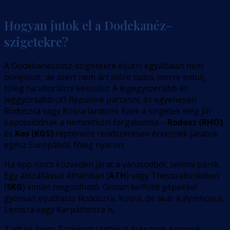
Hogyan jutok el a Dodekanéz-
szigetekre?
A Dodekanészosz-szigetekre eljutni egyáltalán nem
bonyolult, de azért nem árt előre tudni, merre indulj,
főleg ha vitorlázni készülsz. A legegyszerűbb és
leggyorsabb út? Repülőre pattanni, és egyenesen
Rodoszra vagy Kosra landolni. Ezek a szigetek elég jól
kapcsolódnak a nemzetközi forgalomba –
Rodosz (RHO)
és
Kos (KGS)
reptereire rendszeresen érkeznek járatok
egész Európából, főleg nyáron.
Ha épp nincs közvetlen járat a városodból, semmi pánik.
Egy átszállással Athénban (
ATH
) vagy Thesszalonikiben
(
SKG
) simán megoldható. Onnan belföldi gépekkel
gyorsan eljuthatsz Rodoszra, Kosra, de akár Kalymnosra,
Lerosra vagy Karpathosra is.
Tudtad, hogy Törökországból is érkeznek kompok