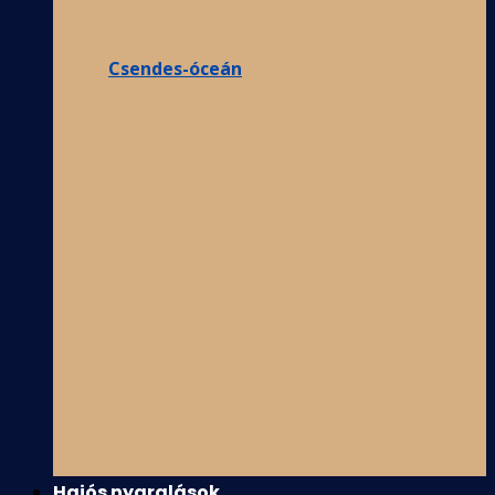
Csendes-óceán
Hajós nyaralások