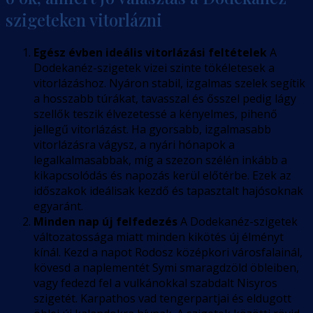
szigeteken vitorlázni
Egész évben ideális vitorlázási feltételek
A
Dodekanéz-szigetek vizei szinte tökéletesek a
vitorlázáshoz. Nyáron stabil, izgalmas szelek segítik
a hosszabb túrákat, tavasszal és ősszel pedig lágy
szellők teszik élvezetessé a kényelmes, pihenő
jellegű vitorlázást. Ha gyorsabb, izgalmasabb
vitorlázásra vágysz, a nyári hónapok a
legalkalmasabbak, míg a szezon szélén inkább a
kikapcsolódás és napozás kerül előtérbe. Ezek az
időszakok ideálisak kezdő és tapasztalt hajósoknak
egyaránt.
Minden nap új felfedezés
A Dodekanéz-szigetek
változatossága miatt minden kikötés új élményt
kínál. Kezd a napot Rodosz középkori városfalainál,
kövesd a naplementét Symi smaragdzöld öbleiben,
vagy fedezd fel a vulkánokkal szabdalt Nisyros
szigetét. Karpathos vad tengerpartjai és eldugott