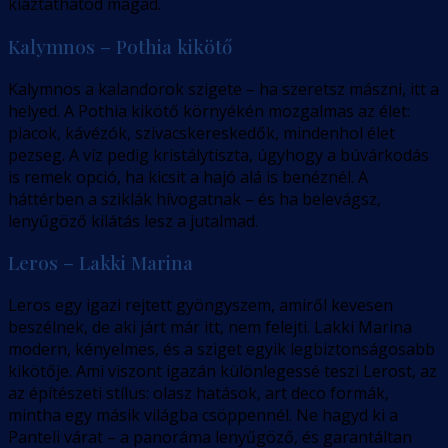
kiáztathatod magad.
Kalymnos – Pothia kikötő
Kalymnos a kalandorok szigete – ha szeretsz mászni, itt a
helyed. A Pothia kikötő környékén mozgalmas az élet:
piacok, kávézók, szivacskereskedők, mindenhol élet
pezseg. A víz pedig kristálytiszta, úgyhogy a búvárkodás
is remek opció, ha kicsit a hajó alá is benéznél. A
háttérben a sziklák hívogatnak – és ha belevágsz,
lenyűgöző kilátás lesz a jutalmad.
Leros – Lakki Marina
Leros egy igazi rejtett gyöngyszem, amiről kevesen
beszélnek, de aki járt már itt, nem felejti. Lakki Marina
modern, kényelmes, és a sziget egyik legbiztonságosabb
kikötője. Ami viszont igazán különlegessé teszi Lerost, az
az építészeti stílus: olasz hatások, art deco formák,
mintha egy másik világba csöppennél. Ne hagyd ki a
Panteli várat – a panoráma lenyűgöző, és garantáltan