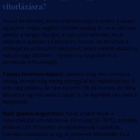
vitorlázásra?
Ha azt kérdeznéd, mikor érdemes hajóra szállni, a válasz
egyszerű: május végétől október elejéig. Ez az az időszak,
amikor a tenger hívogat, a szél pont kellemes, és az
időjárás is partner a kalandban. Persze, ha kerülnéd a
tömeget és a túlzsúfolt kikötőket, akkor inkább válaszd a
májust vagy októbert – ilyenkor a nyugalom és a
természet a főszereplő.
Tavasz (március-május)
: Ilyenkor még nem tombol a
hőség, de már elég meleg van egy jó kis hajókázáshoz. A
szél még játékos, de nem túl erős (10-20 csomó), és néha
becsúszik egy kis tavaszi zápor is. De legalább van illata a
levegőnek.
Nyár (június-augusztus)
: Na ez a hard mode a
tapasztaltabb vitorlázóknak. Forróság (25-35°C), erősebb
Meltemi (20-30 csomó), és időnként vad hullámzás.
Cserébe csodálatos az ég, az emberek jókedvűek, és a