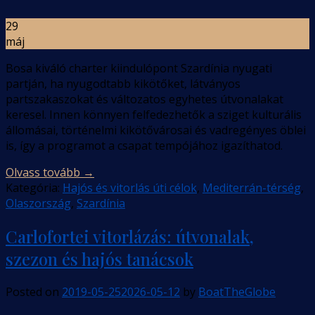
29
máj
Bosa kiváló charter kiindulópont Szardínia nyugati
partján, ha nyugodtabb kikötőket, látványos
partszakaszokat és változatos egyhetes útvonalakat
keresel. Innen könnyen felfedezhetők a sziget kulturális
állomásai, történelmi kikötővárosai és vadregényes öblei
is, így a programot a csapat tempójához igazíthatod.
Olvass tovább
→
Kategória:
Hajós és vitorlás úti célok
,
Mediterrán-térség
,
Olaszország
,
Szardínia
Carlofortei vitorlázás: útvonalak,
szezon és hajós tanácsok
Posted on
2019-05-25
2026-05-12
by
BoatTheGlobe