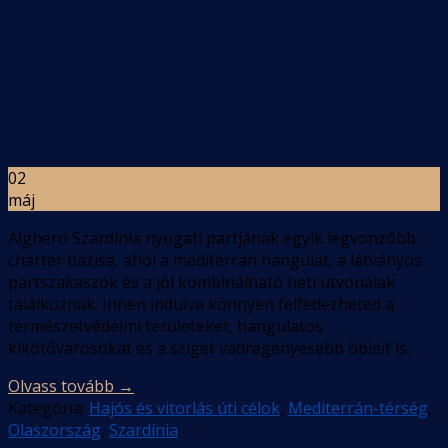
02
máj
Alghero Szardínia nyugati partjának egyik legvonzóbb
charter bázisa, ahol a mediterrán hangulat, a látványos
partszakaszok és a jól kombinálható heti útvonalak
találkoznak. Innen indulva könnyen felfedezheted a
természetvédelmi területeket, hangulatos
kikötővárosokat és a sziget vadregényesebb öbleit is.
Olvass tovább
→
Kategória:
Hajós és vitorlás úti célok
,
Mediterrán-térség
,
Olaszország
,
Szardínia