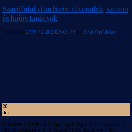
Szardiniai vitorlázás: útvonalak, szezon
és hajós tanácsok
Posted on
2018-12-28
2026-05-16
by
BoatTheGlobe
28
dec
Szardínia a Földközi-tenger egyik legerősebb karakterű
vitorlás célpontja, ahol védett öblök, luxusmarinák,