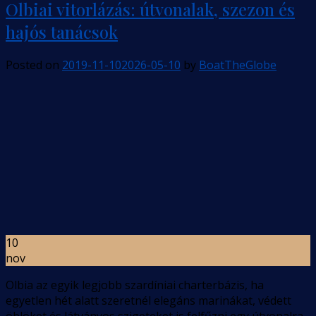
Olbiai vitorlázás: útvonalak, szezon és
hajós tanácsok
Posted on
2019-11-10
2026-05-10
by
BoatTheGlobe
10
nov
Olbia az egyik legjobb szardíniai charterbázis, ha
egyetlen hét alatt szeretnél elegáns marinákat, védett
öblöket és látványos szigeteket is felfűzni egy útvonalra.