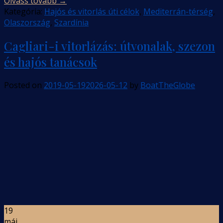
Olvass tovább
→
Kategória:
Hajós és vitorlás úti célok
,
Mediterrán-térség
,
Olaszország
,
Szardínia
Cagliari-i vitorlázás: útvonalak, szezon
és hajós tanácsok
Posted on
2019-05-19
2026-05-12
by
BoatTheGlobe
19
máj