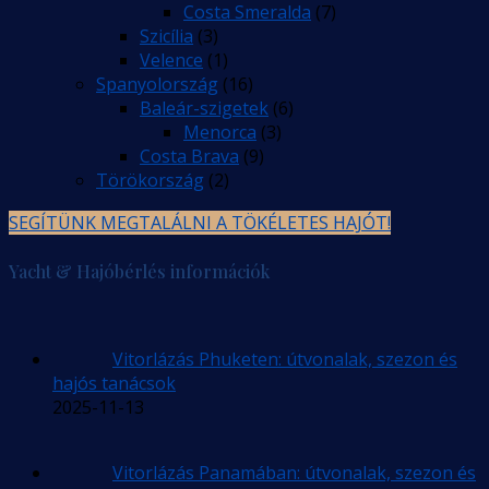
Costa Smeralda
(7)
Szicília
(3)
Velence
(1)
Spanyolország
(16)
Baleár-szigetek
(6)
Menorca
(3)
Costa Brava
(9)
Törökország
(2)
SEGÍTÜNK MEGTALÁLNI A TÖKÉLETES HAJÓT!
Yacht & Hajóbérlés információk
Vitorlázás Phuketen: útvonalak, szezon és
hajós tanácsok
2025-11-13
Vitorlázás Panamában: útvonalak, szezon és