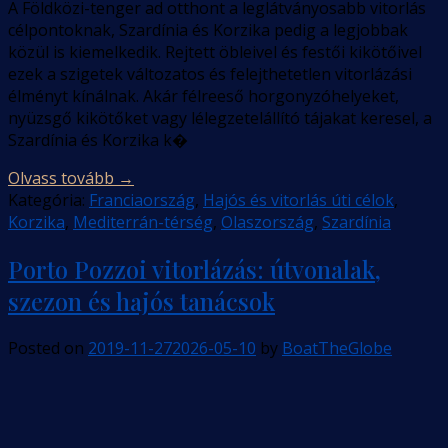
A Földközi-tenger ad otthont a leglátványosabb vitorlás
célpontoknak, Szardínia és Korzika pedig a legjobbak
közül is kiemelkedik. Rejtett öbleivel és festői kikötőivel
ezek a szigetek változatos és felejthetetlen vitorlázási
élményt kínálnak. Akár félreeső horgonyzóhelyeket,
nyüzsgő kikötőket vagy lélegzetelállító tájakat keresel, a
Szardínia és Korzika k�
Olvass tovább
→
Kategória:
Franciaország
,
Hajós és vitorlás úti célok
,
Korzika
,
Mediterrán-térség
,
Olaszország
,
Szardínia
Porto Pozzoi vitorlázás: útvonalak,
szezon és hajós tanácsok
Posted on
2019-11-27
2026-05-10
by
BoatTheGlobe