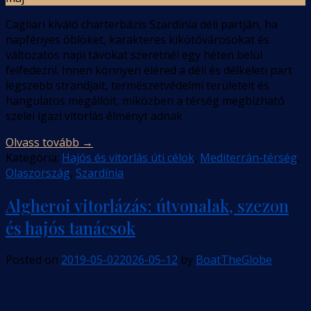
Cagliari kiváló charterbázis Szardínia déli partján, ha
napfényes öblöket, karakteres kikötővárosokat és
változatos napi távokat szeretnél egy héten belül
felfedezni. Innen könnyen eléred a déli és délkeleti part
legszebb strandjait, természetvédelmi területeit és
hangulatos megállóit, miközben a térség megbízható
szelei igazi vitorlás élményt adnak
Olvass tovább
→
Kategória:
Hajós és vitorlás úti célok
,
Mediterrán-térség
,
Olaszország
,
Szardínia
Algheroi vitorlázás: útvonalak, szezon
és hajós tanácsok
Posted on
2019-05-02
2026-05-12
by
BoatTheGlobe