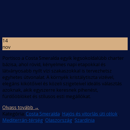
14
nov
Portisco a Costa Smeralda egyik legsokoldalúbb charter
bázisa, ahol rövid, kényelmes napi etapokkal és
látványosabb nyílt vízi szakaszokkal is tervezhetsz
egyhetes útvonalat. A környék kristálytiszta vizével,
elegáns kikötőivel és közeli szigeteivel ideális választás
azoknak, akik egyszerre keresnek pihenést,
fürdőöblöket és stílusos esti megállókat.
Olvass tovább
→
Kategória:
Costa Smeralda
,
Hajós és vitorlás úti célok
,
Mediterrán-térség
,
Olaszország
,
Szardínia