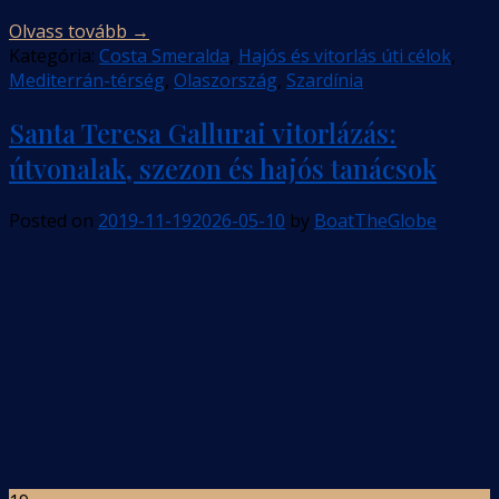
Olvass tovább
→
Kategória:
Costa Smeralda
,
Hajós és vitorlás úti célok
,
Mediterrán-térség
,
Olaszország
,
Szardínia
Santa Teresa Gallurai vitorlázás:
útvonalak, szezon és hajós tanácsok
Posted on
2019-11-19
2026-05-10
by
BoatTheGlobe