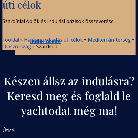
úti célok
Szardíniai öblök és indulási bázisok összevetése
Főoldal
»
Hajós és vitorlás úti célok
»
Mediterrán-térség
»
Indiai-óceán
Olaszország
»
Szardínia
Készen állsz az indulásra?
Keresd meg és foglald le
yachtodat még ma!
Úticél