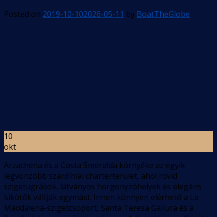
Posted on
2019-10-10
2026-05-11
by
BoatTheGlobe
10
okt
Arzachena és a Costa Smeralda környéke az egyik
legvonzóbb szardíniai charterterület, ahol rövid
szigetugrások, látványos horgonyzóhelyek és elegáns
kikötők váltják egymást. Innen könnyen elérhető a La
Maddalena-szigetcsoport, Santa Teresa Gallura és a