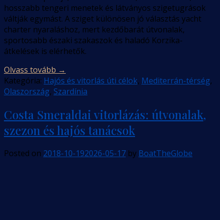
hosszabb tengeri menetek és látványos szigetugrások
váltják egymást. A sziget különösen jó választás yacht
charter nyaraláshoz, mert kezdőbarát útvonalak,
sportosabb északi szakaszok és haladó Korzika-
átkelések is elérhetők.
Olvass tovább
→
Kategória:
Hajós és vitorlás úti célok
,
Mediterrán-térség
,
Olaszország
,
Szardínia
Costa Smeraldai vitorlázás: útvonalak,
szezon és hajós tanácsok
Posted on
2018-10-19
2026-05-17
by
BoatTheGlobe