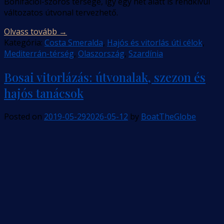
Bonifacioi-szoros térsége, így egy hét alatt is rendkívül
változatos útvonal tervezhető.
Olvass tovább
→
Kategória:
Costa Smeralda
,
Hajós és vitorlás úti célok
,
Mediterrán-térség
,
Olaszország
,
Szardínia
Bosai vitorlázás: útvonalak, szezon és
hajós tanácsok
Posted on
2019-05-29
2026-05-12
by
BoatTheGlobe