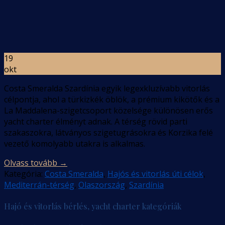
19
okt
Costa Smeralda Szardínia egyik legexkluzívabb vitorlás
célpontja, ahol a türkizkék öblök, a prémium kikötők és a
La Maddalena-szigetcsoport közelsége különösen erős
yacht charter élményt adnak. A térség rövid parti
szakaszokra, látványos szigetugrásokra és Korzika felé
vezető komolyabb utakra is alkalmas.
Olvass tovább
→
Kategória:
Costa Smeralda
,
Hajós és vitorlás úti célok
,
Mediterrán-térség
,
Olaszország
,
Szardínia
Hajó és vitorlás bérlés, yacht charter kategóriák