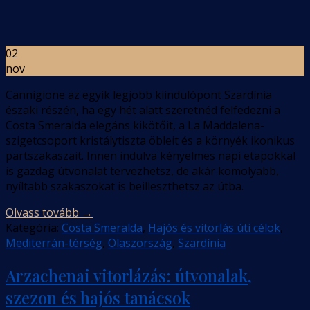
02
nov
Cannigione az egyik legjobb kiindulópont Szardínia
északi részén, ha egy hét alatt szeretnéd felfedezni a
Costa Smeralda elegáns kikötőit, a La Maddalena-
szigetcsoport kristálytiszta öbleit és a környék ikonikus
partszakaszait. Innen indulva kényelmes napi etapokkal
is gazdag útvonalat tervezhetsz, de akár komolyabb,
nyíltabb szakaszokat is beilleszthetsz az útba.
Olvass tovább
→
Kategória:
Costa Smeralda
,
Hajós és vitorlás úti célok
,
Mediterrán-térség
,
Olaszország
,
Szardínia
Arzachenai vitorlázás: útvonalak,
szezon és hajós tanácsok