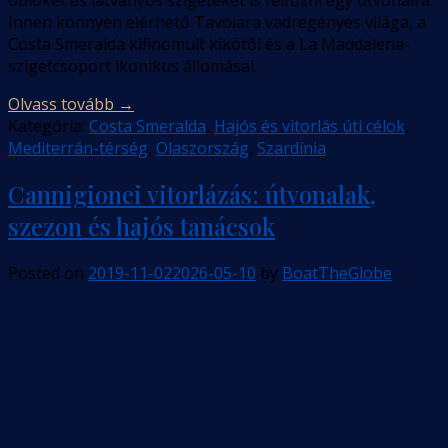
Innen könnyen elérhető Tavolara vadregényes világa, a
Costa Smeralda kifinomult kikötői és a La Maddalena-
szigetcsoport ikonikus állomásai.
Olvass tovább
→
Kategória:
Costa Smeralda
,
Hajós és vitorlás úti célok
,
Mediterrán-térség
,
Olaszország
,
Szardínia
Cannigionei vitorlázás: útvonalak,
szezon és hajós tanácsok
Posted on
2019-11-02
2026-05-10
by
BoatTheGlobe