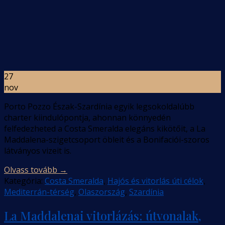
27
nov
Porto Pozzo Észak-Szardínia egyik legsokoldalúbb
charter kiindulópontja, ahonnan könnyedén
felfedezheted a Costa Smeralda elegáns kikötőit, a La
Maddalena-szigetcsoport öbleit és a Bonifaciói-szoros
látványos vizeit is.
Olvass tovább
→
Kategória:
Costa Smeralda
,
Hajós és vitorlás úti célok
,
Mediterrán-térség
,
Olaszország
,
Szardínia
La Maddalenai vitorlázás: útvonalak,