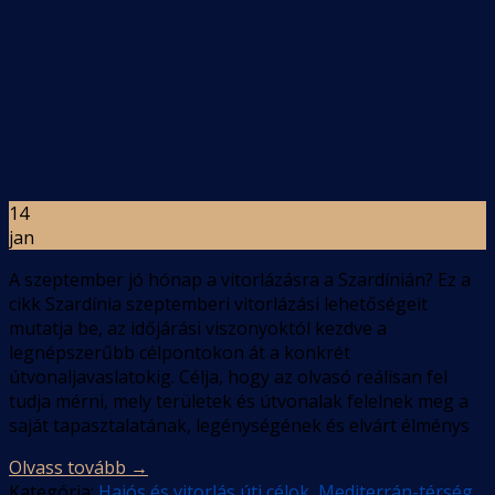
14
jan
A szeptember jó hónap a vitorlázásra a Szardínián? Ez a
cikk Szardínia szeptemberi vitorlázási lehetőségeit
mutatja be, az időjárási viszonyoktól kezdve a
legnépszerűbb célpontokon át a konkrét
útvonaljavaslatokig. Célja, hogy az olvasó reálisan fel
tudja mérni, mely területek és útvonalak felelnek meg a
saját tapasztalatának, legénységének és elvárt élménys
Olvass tovább
→
Kategória:
Hajós és vitorlás úti célok
,
Mediterrán-térség
,