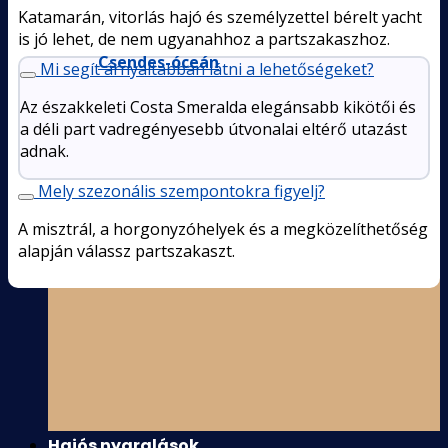
Katamarán, vitorlás hajó és személyzettel bérelt yacht
is jó lehet, de nem ugyanahhoz a partszakaszhoz.
Csendes-óceán
Mi segít árnyaltabban látni a lehetőségeket?
Az északkeleti Costa Smeralda elegánsabb kikötői és
a déli part vadregényesebb útvonalai eltérő utazást
adnak.
Mely szezonális szempontokra figyelj?
A misztrál, a horgonyzóhelyek és a megközelíthetőség
alapján válassz partszakaszt.
Hajós nyaralások