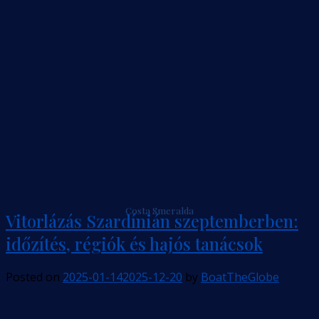
Costa Smeralda
Vitorlázás Szardínián szeptemberben:
időzítés, régiók és hajós tanácsok
Posted on
2025-01-14
2025-12-20
by
BoatTheGlobe