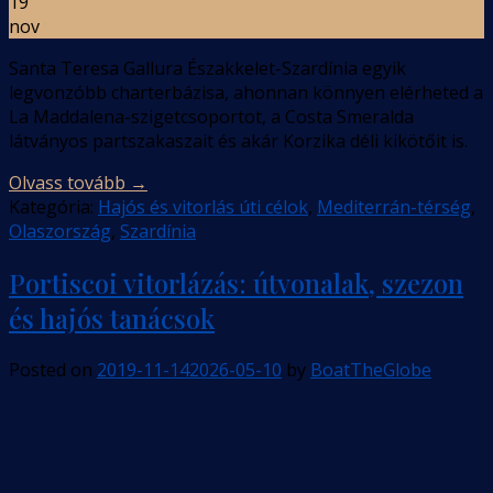
19
nov
Santa Teresa Gallura Északkelet-Szardínia egyik
legvonzóbb charterbázisa, ahonnan könnyen elérheted a
La Maddalena-szigetcsoportot, a Costa Smeralda
látványos partszakaszait és akár Korzika déli kikötőit is.
Olvass tovább
→
Kategória:
Hajós és vitorlás úti célok
,
Mediterrán-térség
,
Olaszország
,
Szardínia
Portiscoi vitorlázás: útvonalak, szezon
és hajós tanácsok
Posted on
2019-11-14
2026-05-10
by
BoatTheGlobe