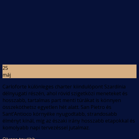
25
máj
Carloforte különleges charter kiindulópont Szardínia
délnyugati részén, ahol rövid szigetközi meneteket és
hosszabb, tartalmas part menti túrákat is könnyen
összeköthetsz egyetlen hét alatt. San Pietro és
Sant’Antioco környéke nyugodtabb, strandosabb
élményt kínál, míg az északi irány hosszabb etapokkal és
komolyabb napi tervezéssel jutalmaz.