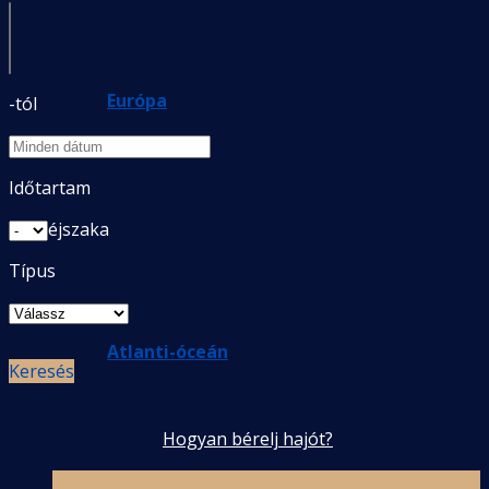
Európa
-tól
Időtartam
éjszaka
Típus
Atlanti-óceán
Keresés
Hogyan bérelj hajót?