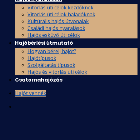
Vitorlás úti célok kezdőknek
Vitorlás úti célok haladóknak
Kultúrális hajós útvonalak
Családi hajós nyaralások
Hajós esküvő úti célok
Hajóbérlési útmutató
Hogyan bérelj hajót?
Hajótípusok
Szolgáltatás típusok
Hajós és vitorlás uti célok
Csatornahajózás
Hajót vennék