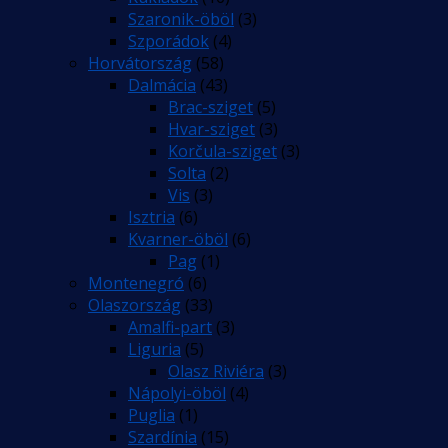
Szaronik-öböl
(3)
Szporádok
(4)
Horvátország
(58)
Dalmácia
(43)
Brac-sziget
(5)
Hvar-sziget
(3)
Korčula-sziget
(3)
Solta
(2)
Vis
(3)
Isztria
(6)
Kvarner-öböl
(6)
Pag
(1)
Montenegró
(6)
Olaszország
(33)
Amalfi-part
(3)
Liguria
(5)
Olasz Riviéra
(3)
Nápolyi-öböl
(4)
Puglia
(1)
Szardínia
(15)