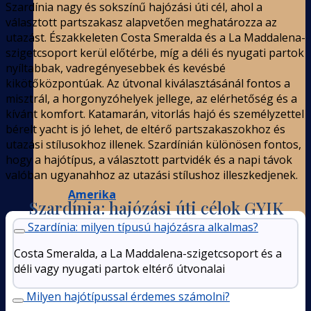
Szardínia nagy és sokszínű hajózási úti cél, ahol a
választott partszakasz alapvetően meghatározza az
utazást. Északkeleten Costa Smeralda és a La Maddalena-
szigetcsoport kerül előtérbe, míg a déli és nyugati partok
nyíltabbak, vadregényesebbek és kevésbé
kikötőközpontúak. Az útvonal kiválasztásánál fontos a
misztrál, a horgonyzóhelyek jellege, az elérhetőség és a
kívánt komfort. Katamarán, vitorlás hajó és személyzettel
bérelt yacht is jó lehet, de eltérő partszakaszokhoz és
utazási stílusokhoz illenek. Szardínián különösen fontos,
hogy a hajótípus, a választott partvidék és a napi távok
valóban ugyanahhoz az utazási stílushoz illeszkedjenek.
Amerika
Szardínia: hajózási úti célok GYIK
Szardínia: milyen típusú hajózásra alkalmas?
Costa Smeralda, a La Maddalena-szigetcsoport és a
déli vagy nyugati partok eltérő útvonalai
Milyen hajótípussal érdemes számolni?