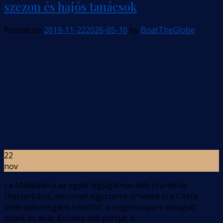
szezon és hajós tanácsok
Posted on
2019-11-22
2026-05-10
by
BoatTheGlobe
22
nov
La Maddalena az egyik legizgalmasabb szardíniai
charterbázis, ahonnan egyszerre érheted el a Costa
Smeralda elegáns kikötőit, a szigetcsoport eldugott
öbleit és akár Korzika déli partját is.