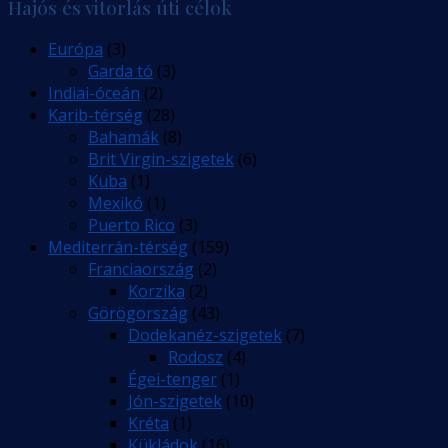
Hajós és vitorlás úti célok
Európa
(3)
Garda tó
(3)
Indiai-óceán
(2)
Karib-térség
(28)
Bahamák
(8)
Brit Virgin-szigetek
(6)
Kuba
(1)
Mexikó
(1)
Puerto Rico
(3)
Mediterrán-térség
(159)
Franciaország
(2)
Korzika
(2)
Görögország
(43)
Dodekanéz-szigetek
(7)
Rodosz
(4)
Égei-tenger
(1)
Jón-szigetek
(10)
Kréta
(1)
Kükládok
(16)