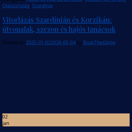
Olaszország
,
Szardínia
Vitorlázás Szardínián és Korzikán:
útvonalak, szezon és hajós tanácsok
Posted on
2025-01-02
2026-05-04
by
BoatTheGlobe
02
jan