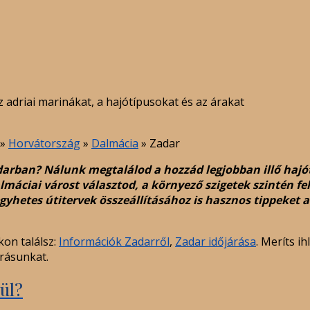
z adriai marinákat, a hajótípusokat és az árakat
»
Horvátország
»
Dalmácia
»
Zadar
arban? Nálunk megtalálod a hozzád legjobban illő hajót.
áciai várost választod, a környező szigetek szintén fel
gyhetes útitervek összeállításához is hasznos tippeket 
kon találsz:
Információk Zadarről
,
Zadar időjárása
. Meríts ih
rásunkat.
ül?