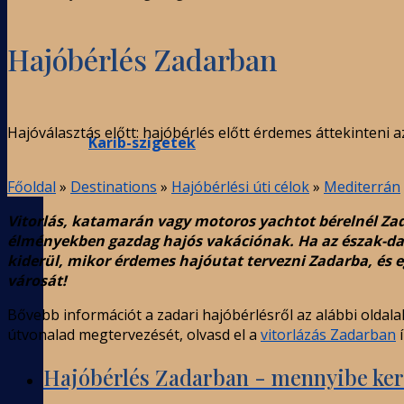
Hajóbérlés Zadarban
Hajóválasztás előtt: hajóbérlés előtt érdemes áttekinteni a
Karib-szigetek
Főoldal
»
Destinations
»
Hajóbérlési úti célok
»
Mediterrán
Vitorlás, katamarán vagy motoros yachtot bérelnél Zad
élményekben gazdag hajós vakációnak. Ha az észak-dalm
kiderül, mikor érdemes hajóutat tervezni Zadarba, és e
városát!
Bővebb információt a zadari hajóbérlésről az alábbi oldala
útvonalad megtervezését, olvasd el a
vitorlázás Zadarban
í
Hajóbérlés Zadarban - mennyibe ker