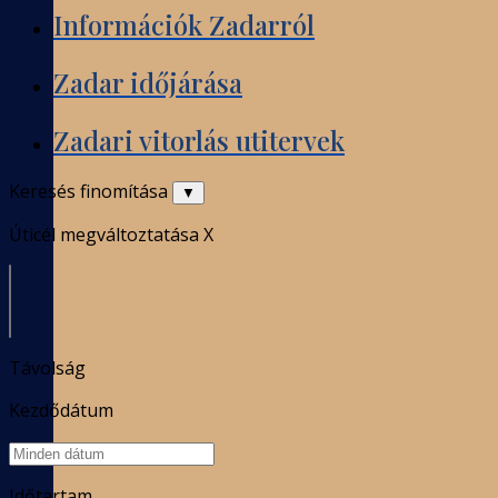
Információk Zadarról
Zadar időjárása
Zadari vitorlás utitervek
Keresés finomítása
▼
Úticél megváltoztatása
X
Távolság
Kezdődátum
Időtartam