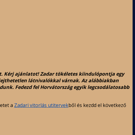
 Kérj ajánlatot! Zadar tökéletes kiindulópontja egy
ejthetetlen látnivalókkal várnak. Az alábbiakban
adunk. Fedezd fel Horvátország egyik legcsodálatosabb
letet a
Zadari vitorlás utitervek
ből és kezdd el következő