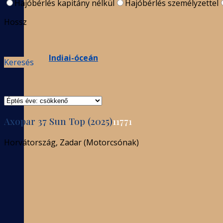
Hajóbérlés kapitány nélkül
Hajóbérlés személyzettel
Hossz
Indiai-óceán
Keresés
Axopar 37 Sun Top (2025)
11771
Horvátország, Zadar (Motorcsónak)