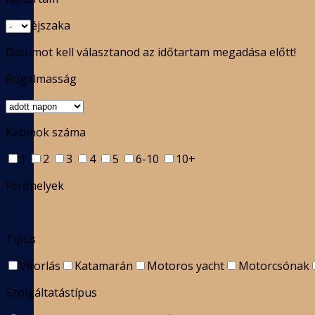
éjszaka
Dátumot kell választanod az időtartam megadása előtt!
Rugalmasság
Kabinok száma
1
2
3
4
5
6-10
10+
Férőhelyek
Típus
Vitorlás
Katamarán
Motoros yacht
Motorcsónak
Szolgáltatástípus