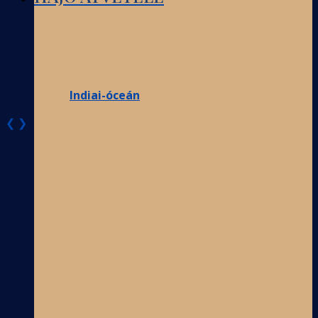
Indiai-óceán
❮
❯