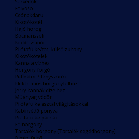
Sárvédők
Folyosó
Csónakdaru
Kikötőkötél
Hajó horog
Bócmanszék
Kioldó zsinór
Pilótafülke/tat, külső zuhany
Kikötőkötelek
Kanna a vízhez
Horgony forgó
Reflektor / fényszórók
Elektromos horgonyfelhúzó
Jerry kannák dízelhez
Műanyag vödör
Pilótafülke asztal világításokkal
Kabinvédő ponyva
Pilótafülke párnák
Fő horgony
Tartalék horgony (Tartalék segédhorgony)
Bimini felső