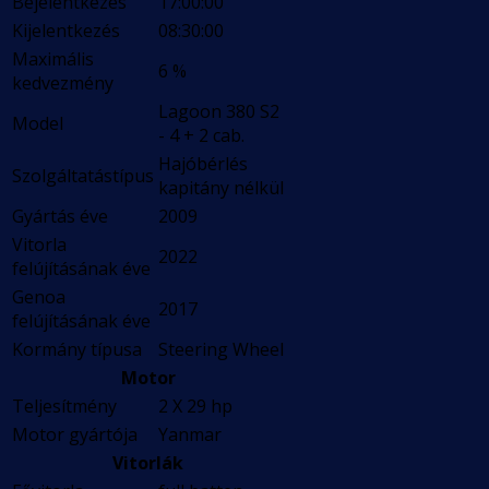
Bejelentkezés
17:00:00
Kijelentkezés
08:30:00
Maximális
6 %
kedvezmény
Lagoon 380 S2
Model
- 4 + 2 cab.
Hajóbérlés
Szolgáltatástípus
kapitány nélkül
Gyártás éve
2009
Vitorla
2022
felújításának éve
Genoa
2017
felújításának éve
Kormány típusa
Steering Wheel
Motor
Teljesítmény
2 X 29 hp
Motor gyártója
Yanmar
Vitorlák