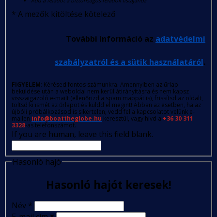
Add a feladót a biztonságos feladók listájához
*
A mezők kitöltése kötelező
További információ az
adatvédelmi
szabályzatról és a sütik használatáról
.
FIGYELEM
: Kérésed fontos számunkra. Amennyiben az űrlap
beküldése után a weboldal nem kerül átirányításra és nem kapsz
visszaigazoló e-mailt (ellenőrizd a spam mappát is), frissítsd az oldalt,
töltsd ki ismét az űrlapot és küldd el megint! Abban az esetben, ha az
újbóli próbálkozásod is sikertelen, vedd fel a kapcsolatot velünk e-
mailen
info@boattheglobe.hu
keresztül, vagy hívd a
+36 30 311
3328
-as telefonszámot.
If you are human, leave this field blank.
Hasonló hajó
Hasonló hajót keresek!
Név
*
E-mail cím
*