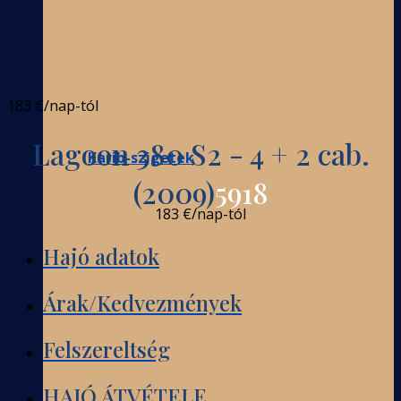
183 €
/nap-tól
Lagoon 380 S2 - 4 + 2 cab.
Karib-szigetek
(2009)
5918
183 €
/nap-tól
Hajó adatok
Árak/Kedvezmények
Felszereltség
HAJÓ ÁTVÉTELE