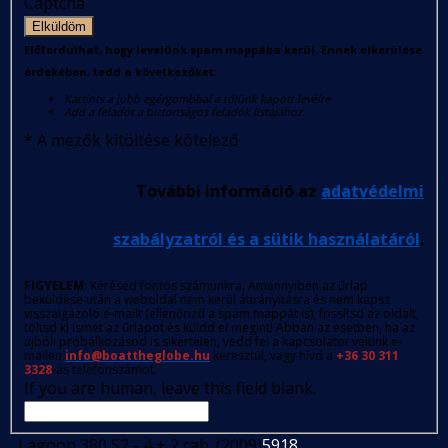
Captcha
Elküldöm
Előfordulhat, hogy levelünk spam mappába kerül. Ennek elkerülése
érdekében, tedd a következőket:
Kattints a jobb egérgombbal a tőlünk kapott levélre
Add a feladót a biztonságos feladók listájához
*
A mezők kitöltése kötelező
További információ az
adatvédelmi
szabályzatról és a sütik használatáról
.
FIGYELEM
: Kérésed fontos számunkra. Amennyiben az űrlap
beküldése után a weboldal nem kerül átirányításra és nem kapsz
visszaigazoló e-mailt (ellenőrizd a spam mappát is), frissítsd az oldalt,
töltsd ki ismét az űrlapot és küldd el megint! Abban az esetben, ha az
újbóli próbálkozásod is sikertelen, vedd fel a kapcsolatot velünk e-
mailen
info@boattheglobe.hu
keresztül, vagy hívd a
+36 30 311
3328
-as telefonszámot.
If you are human, leave this field blank.
Lagoon 380 S2 - 4 + 2 cab. (2009)
5918