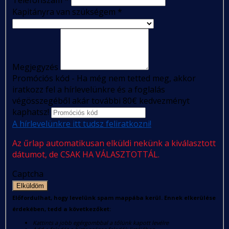
Kapitányra van szükségem
*
Megjegyzés
Promóciós kód - Ha még nem tetted meg, akkor
iratkozz fel a hírlevelünkre és a foglalás
végösszegéből akár további 80€ kedvezményt
kaphatsz!
A hírlevelünkre itt tudsz feliratkozni!
Az űrlap automatikusan elküldi nekünk a kiválasztott
dátumot, de CSAK HA VÁLASZTOTTÁL.
Captcha
Elküldöm
Előfordulhat, hogy levelünk spam mappába kerül. Ennek elkerülése
érdekében, tedd a következőket:
Kattints a jobb egérgombbal a tőlünk kapott levélre