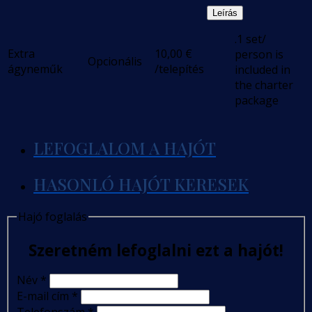
Leírás
.1 set/
Extra
10,00
€
person is
Opcionális
ágyneműk
/telepítés
included in
the charter
package
LEFOGLALOM A HAJÓT
HASONLÓ HAJÓT KERESEK
Hajó foglalás
Szeretném lefoglalni ezt a hajót!
Név
*
E-mail cím
*
Telefonszám
*