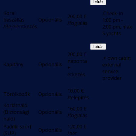
Leírás
Korai
.Check-in
200,00
€
beszállás
Opcionális
1:00 pm -
/foglalás
/Bejelentkezés
2:00 pm, max
5 yachts
Leírás
200,00
€
.+ own cabin;
naponta
Kapitány
Opcionális
external
+
service
étkezés
provider
10,00
€
Törölközők
Opcionális
/telepítés
Korlátháló
160,00
€
(Biztonsági
Opcionális
/foglalás
háló)
Paddle szörf
120,00
€
Opcionális
(SUP)
/hét