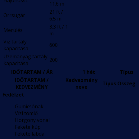
Hajóhossz
11.6 m
21 ft /
Orrsugár
6.5 m
3.3 ft / 1
Merülés
m
Víz tartály
600
kapacitása
Üzemanyag tartály
200
kapacitása
IDŐTARTAM / ÁR
1 hét
Típus
IDŐTARTAM /
Kedvezmény
Típus
Összeg
KEDVEZMÉNY
neve
Fedélzet
Gumicsónak
Vízi tömlő
Horgony vonal
Fekete kúp
Fekete labda