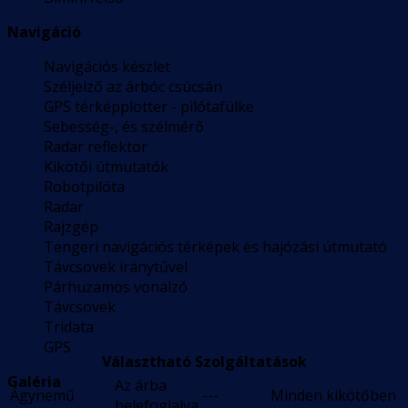
Navigáció
Navigációs készlet
Széljelző az árbóc csúcsán
GPS térképplotter - pilótafülke
Sebesség-, és szélmérő
Radar reflektor
Kikötői útmutatók
Robotpilóta
Radar
Rajzgép
Tengeri navigációs térképek és hajózási útmutató
Távcsövek iránytűvel
Párhuzamos vonalzó
Távcsövek
Tridata
GPS
Választható Szolgáltatások
Galéria
Az árba
Ágynemű
---
Minden kikötőben
belefoglalva