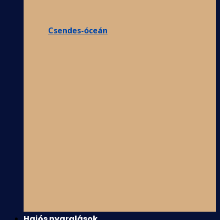
Csendes-óceán
Hajós nyaralások