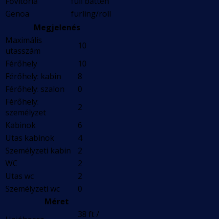
Fővitorla
full batten
Genoa
furling/roll
Megjelenés
Maximális
10
utasszám
Férőhely
10
Férőhely: kabin
8
Férőhely: szalon
0
Férőhely:
2
személyzet
Kabinok
6
Utas kabinok
4
Személyzeti kabin
2
WC
2
Utas wc
2
Személyzeti wc
0
Méret
38 ft /