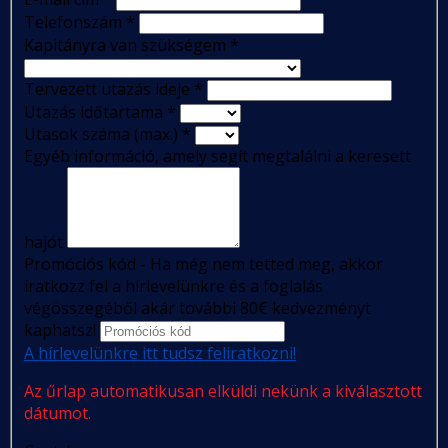
Telefonszám
*
Kapitányra van szükségem
*
Tervezett utazás ideje
*
Utazás időtartama
*
Utasok száma (max.)
*
Egyéb információ, amely segít megtalálni a keresett
hajót
Promóciós kód - Ha még nem tetted meg, akkor
iratkozz fel a hírlevelünkre és a foglalás
végösszegéből akár további 80€ kedvezményt
kaphatsz!
A hírlevelünkre itt tudsz feliratkozni!
Az űrlap automatikusan elküldi nekünk a kiválasztott
dátumot.