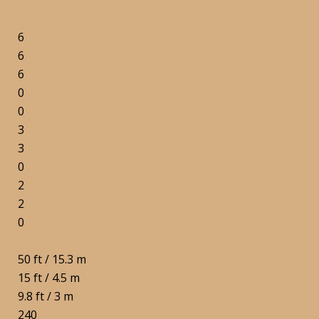
6
6
6
0
0
3
3
0
2
2
0
50 ft / 15.3 m
15 ft / 4.5 m
9.8 ft / 3 m
240