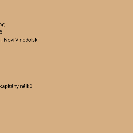
ág
öl
, Novi Vinodolski
kapitány nélkül