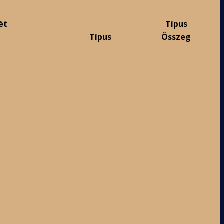
ét
Típus
e
Típus
Összeg