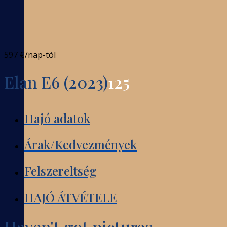
597 €
/nap-tól
Elan E6 (2023)
125
Hajó adatok
Árak/Kedvezmények
Felszereltség
HAJÓ ÁTVÉTELE
Haven't got pictures