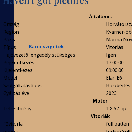
Általános
Ország
Horvátorsz
Region
Kvarner-öb
Bázis
Marina Novi
Karib-szigetek
Típus
Vitorlás
Hajóvezetői engedély szükséges
Igen
Bejelentkezés
17:00:00
Kijelentkezés
09:00:00
Model
Elan E6
Szolgáltatástípus
Hajóbérlés 
Gyártás éve
2023
Motor
Teljesítmény
1 X 57 hp
Vitorlák
Fővitorla
full batten
Genoa
furling/roll