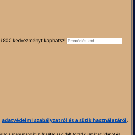
bbi 80€ kedvezményt kaphatsz!
z
adatvédelmi szabályzatról és a sütik használatáról
.
d a spam mappát is), frissítsd az oldalt, töltsd ki ismét az űrlapot és