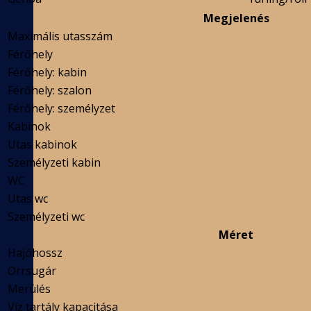
Megjelenés
Maximális utasszám
Férőhely
Férőhely: kabin
Férőhely: szalon
Férőhely: személyzet
Kabinok
Utas kabinok
Személyzeti kabin
WC
Utas wc
Személyzeti wc
Méret
Hajóhossz
Orrsugár
Merülés
Víz tartály kapacitása