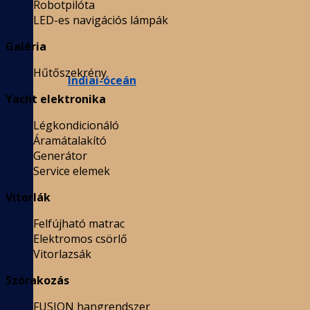
Robotpilóta
LED-es navigációs lámpák
Galéria
Hűtőszekrény
Indiai-óceán
Yacht elektronika
Légkondicionáló
Áramátalakító
Generátor
Service elemek
Vitorlák
Felfújható matrac
Elektromos csörlő
Vitorlazsák
Szórakozás
FUSION hangrendszer