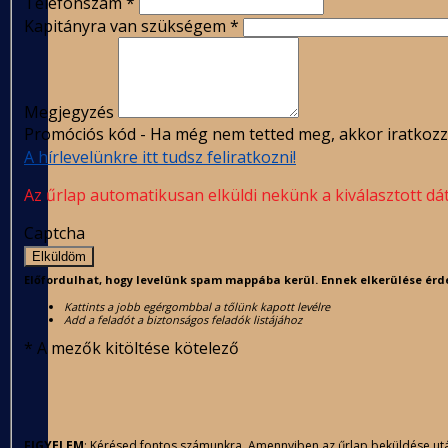
Telefonszám
*
Kapitányra van szükségem
*
Megjegyzés
Promóciós kód - Ha még nem tetted meg, akkor iratkozz 
A hírlevelünkre itt tudsz feliratkozni!
Az űrlap automatikusan elküldi nekünk a kiválasztott
Captcha
Elküldöm
Előfordulhat, hogy levelünk spam mappába kerül. Ennek elkerülése érd
Kattints a jobb egérgombbal a tőlünk kapott levélre
Add a feladót a biztonságos feladók listájához
*
A mezők kitöltése kötelező
FIGYELEM
: Kérésed fontos számunkra. Amennyiben az űrlap beküldése után a