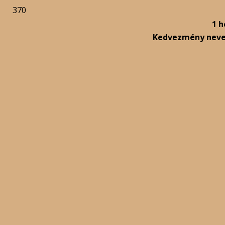
370
1 h
Kedvezmény nev