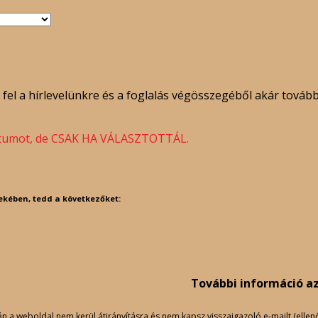
fel a hírlevelünkre és a foglalás végösszegéből akár tová
 dátumot, de CSAK HA VÁLASZTOTTÁL.
ekében, tedd a következőket:
További információ a
 weboldal nem kerül átirányításra és nem kapsz visszaigazoló e-mailt (ellenőriz