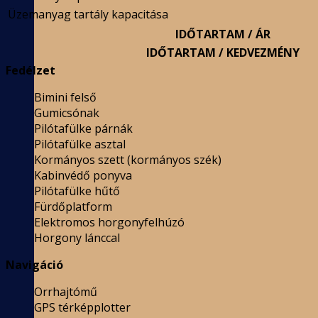
Üzemanyag tartály kapacitása
IDŐTARTAM / ÁR
IDŐTARTAM / KEDVEZMÉNY
Fedélzet
Bimini felső
Gumicsónak
Pilótafülke párnák
Pilótafülke asztal
Kormányos szett (kormányos szék)
Kabinvédő ponyva
Pilótafülke hűtő
Fürdőplatform
Elektromos horgonyfelhúzó
Horgony lánccal
Navigáció
Orrhajtómű
GPS térképplotter