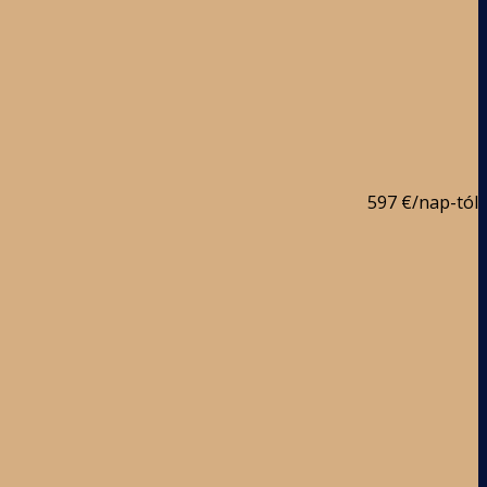
597 €
/nap-tól