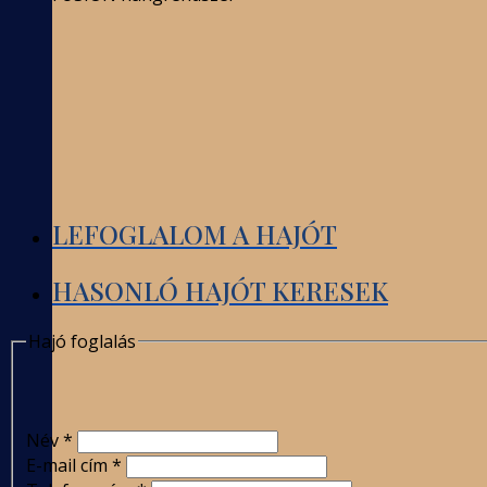
LEFOGLALOM A HAJÓT
HASONLÓ HAJÓT KERESEK
Hajó foglalás
Név
*
E-mail cím
*