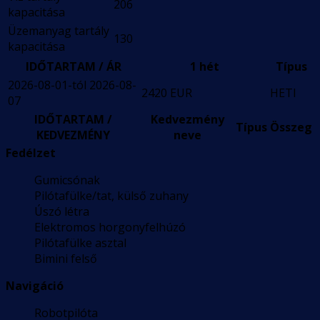
206
kapacitása
Üzemanyag tartály
130
kapacitása
IDŐTARTAM / ÁR
1 hét
Típus
2026-08-01-tól 2026-08-
2420 EUR
HETI
07
IDŐTARTAM /
Kedvezmény
Típus
Összeg
KEDVEZMÉNY
neve
Fedélzet
Gumicsónak
Pilótafülke/tat, külső zuhany
Úszó létra
Elektromos horgonyfelhúzó
Pilótafülke asztal
Bimini felső
Navigáció
Robotpilóta