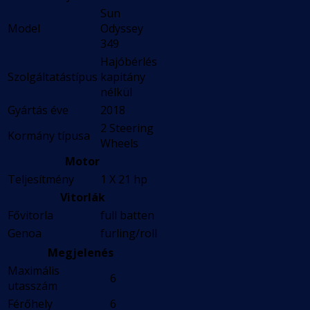
Sun
Model
Odyssey
349
Hajóbérlés
Szolgáltatástípus
kapitány
nélkül
Gyártás éve
2018
2 Steering
Kormány típusa
Wheels
Motor
Teljesítmény
1 X 21 hp
Vitorlák
Fővitorla
full batten
Genoa
furling/roll
Megjelenés
Maximális
6
utasszám
Férőhely
6