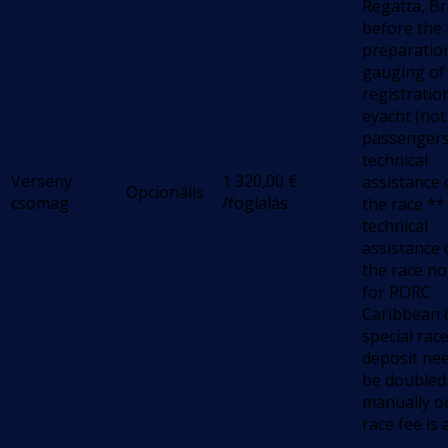
Regatta, Br
before the 
preparatio
gauging of 
registratio
eyacht (not
passengers
technical
Verseny
1 320,00
€
assistance 
Opcionális
csomag
/foglalás
the race **
technical
assistance 
the race not
for RORC
Caribbean 6
special rac
deposit nee
be doubled
manually o
race fee is 