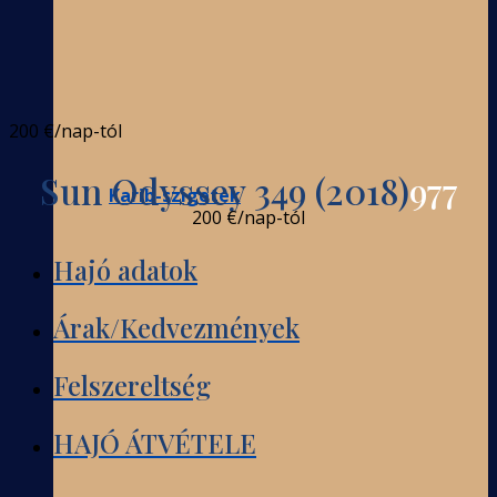
200 €
/nap-tól
Sun Odyssey 349 (2018)
977
Karib-szigetek
200 €
/nap-tól
Hajó adatok
Árak/Kedvezmények
Felszereltség
HAJÓ ÁTVÉTELE