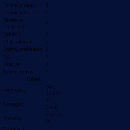
Férőhely: kabin
6
Férőhely: szalon
0
Férőhely:
0
személyzet
Kabinok
3
Utas kabinok
3
Személyzeti kabin
0
WC
1
Utas wc
1
Személyzeti wc
0
Méret
34 ft /
Hajóhossz
10.3 m
11 ft /
Orrsugár
3.4 m
6.6 ft / 2
Merülés
m
Víz tartály