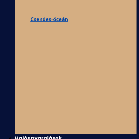
Csendes-óceán
Hajós nyaralások