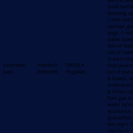
disinfectant
small bottl
washing up 
1 dish cloth
sponge, ga
bags, 1 roll
paper towel
box of matc
roll of toil
in each hea
Essentials
Kötelező
590,00
€
final cleani
pack
fizetendő
/foglalás
set of bed 
& towels, d
outboard e
& initial su
fuel, gas a
water tank
assistance
guarantee /
last night i
marina ///