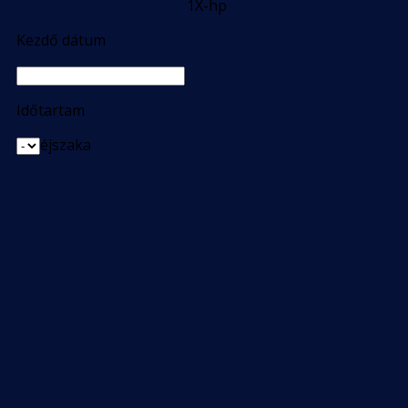
1X-hp
Kezdő dátum
Időtartam
éjszaka