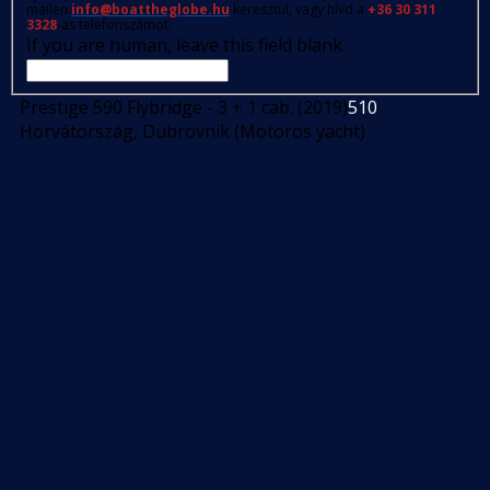
mailen
info@boattheglobe.hu
keresztül, vagy hívd a
+36 30 311
3328
-as telefonszámot.
If you are human, leave this field blank.
Prestige 590 Flybridge - 3 + 1 cab. (2019)
510
Horvátország, Dubrovnik (Motoros yacht)