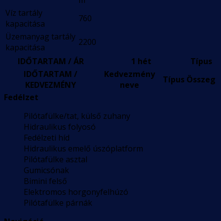
m
Víz tartály
760
kapacitása
Üzemanyag tartály
2200
kapacitása
IDŐTARTAM / ÁR
1 hét
Típus
IDŐTARTAM /
Kedvezmény
Típus
Összeg
KEDVEZMÉNY
neve
Fedélzet
Pilótafülke/tat, külső zuhany
Hidraulikus folyosó
Fedélzeti híd
Hidraulikus emelő úszóplatform
Pilótafülke asztal
Gumicsónak
Bimini felső
Elektromos horgonyfelhúzó
Pilótafülke párnák