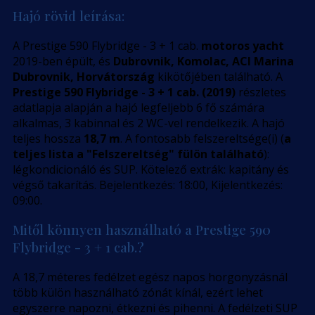
Hajó rövid leírása:
A Prestige 590 Flybridge - 3 + 1 cab.
motoros yacht
2019-ben épült, és
Dubrovnik, Komolac, ACI Marina
Dubrovnik, Horvátország
kikötőjében található. A
Prestige 590 Flybridge - 3 + 1 cab. (2019)
részletes
adatlapja alapján a hajó legfeljebb 6 fő számára
alkalmas, 3 kabinnal és 2 WC-vel rendelkezik. A hajó
teljes hossza
18,7 m
. A fontosabb felszereltsége(i) (
a
teljes lista a "Felszereltség" fülön található
):
légkondicionáló és SUP. Kötelező extrák: kapitány és
végső takarítás. Bejelentkezés: 18:00, Kijelentkezés:
09:00.
Mitől könnyen használható a Prestige 590
Flybridge - 3 + 1 cab.?
A 18,7 méteres fedélzet egész napos horgonyzásnál
több külön használható zónát kínál, ezért lehet
egyszerre napozni, étkezni és pihenni. A fedélzeti SUP