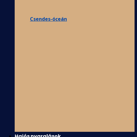
Csendes-óceán
Hajós nyaralások