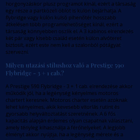
horgonyzáskor plusz programot kínál, ezért a társaság
egy része a partközeli öblöt is külön bejárhatja. A
flybridge vagy külön külső pihenőtér hosszabb
átkelésen több programlehetőséget kínál, ezért a
társaság könnyebben oszlik el. A 3 kabinos elrendezés
két pár vagy kisebb család esetén külön alvóteret
biztosít, ezért este nem kell a szalonból pótágyat
szervezni.
Milyen utazási stílushoz való a Prestige 590
Flybridge - 3 + 1 cab.?
A Prestige 590 Flybridge - 3 + 1 cab. elrendezése akkor
működik jól, ha a legénység kényelmes motoros
chartert keresnek. Motoros charter esetén azoknak
lehet kényelmes, akik kevesebb vitorlás rutint és
gyorsabb helyváltoztatást szeretnének. A 6 fős
kapacitás alapján érdemes olyan csapatnak választani,
amely tényleg kihasználja a férőhelyeket. A legjobb
élményt akkor nyújtja, ha a legénység mérete és a