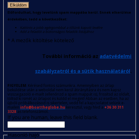
Elküldöm
Előfordulhat, hogy levelünk spam mappába kerül. Ennek elkerülése
érdekében, tedd a következőket:
Kattints a jobb egérgombbal a tőlünk kapott levélre
Add a feladót a biztonságos feladók listájához
*
A mezők kitöltése kötelező
További információ az
adatvédelmi
szabályzatról és a sütik használatáról
.
FIGYELEM
: Kérésed fontos számunkra. Amennyiben az űrlap
beküldése után a weboldal nem kerül átirányításra és nem kapsz
visszaigazoló e-mailt (ellenőrizd a spam mappát is), frissítsd az oldalt,
töltsd ki ismét az űrlapot és küldd el megint! Abban az esetben, ha az
újbóli próbálkozásod is sikertelen, vedd fel a kapcsolatot velünk e-
mailen
info@boattheglobe.hu
keresztül, vagy hívd a
+36 30 311
3328
-as telefonszámot.
If you are human, leave this field blank.
Hasonló hajó