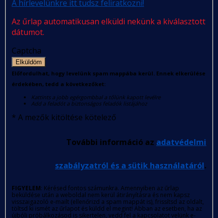
A hírlevelünkre itt tudsz feliratkozni!
Az űrlap automatikusan elküldi nekünk a kiválasztott
dátumot.
Captcha
Elküldöm
Előfordulhat, hogy levelünk spam mappába kerül. Ennek elkerülése
érdekében, tedd a következőket:
Kattints a jobb egérgombbal a tőlünk kapott levélre
Add a feladót a biztonságos feladók listájához
*
A mezők kitöltése kötelező
További információ az
adatvédelmi
szabályzatról és a sütik használatáról
.
FIGYELEM
: Kérésed fontos számunkra. Amennyiben az űrlap
beküldése után a weboldal nem kerül átirányításra és nem kapsz
visszaigazoló e-mailt (ellenőrizd a spam mappát is), frissítsd az oldalt,
töltsd ki ismét az űrlapot és küldd el megint! Abban az esetben, ha az
újbóli próbálkozásod is sikertelen, vedd fel a kapcsolatot velünk e-