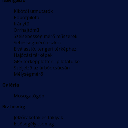
Navigáció
Kikötői útmutatók
Robotpilóta
Iránytű
Orrhajtómű
Szélsebesség mérő műszerek
Sebességmérő eszköz
Elválasztó, tengeri térképhez
Hajózási térképek
GPS térképplotter - pilótafülke
Széljelző az árbóc csúcsán
Mélységmérő
Galéria
Mosogatógép
Biztosnág
Jelzőrakéták és fáklyák
Elsősegély csomag