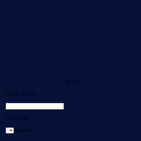
1X-hp
Kezdő dátum
Időtartam
éjszaka