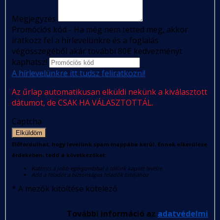
Megjegyzés
Promóciós kód - Ha még nem tetted meg, akkor
iratkozz fel a hírlevelünkre és a foglalás
végösszegéből akár további 80€ kedvezményt
kaphatsz!
A hírlevelünkre itt tudsz feliratkozni!
Az űrlap automatikusan elküldi nekünk a kiválasztott
dátumot, de CSAK HA VÁLASZTOTTÁL.
Captcha
Elküldöm
Előfordulhat, hogy levelünk spam mappába kerül. Ennek elkerülése
érdekében, tedd a következőket:
Kattints a jobb egérgombbal a tőlünk kapott levélre
Add a feladót a biztonságos feladók listájához
*
A mezők kitöltése kötelező
További információ az
adatvédelmi