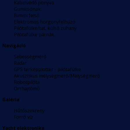
Kabinvédő ponyva
Gumicsónak
Bimini felső
Elektromos horgonyfelhúzó
Pilótafülke/tat, külső zuhany
Pilótafülke párnák
Navigáció
Sebességmérő
Radar
GPS térképplotter - pilótafülke
Akusztikus mélységmérő/Mélységmérő
Robotpilóta
Orrhajtómű
Galéria
Hűtőszekrény
Forró víz
Yacht elektronika