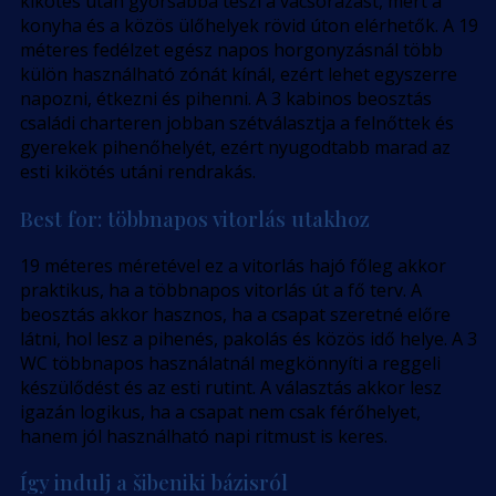
kikötés után gyorsabbá teszi a vacsorázást, mert a
konyha és a közös ülőhelyek rövid úton elérhetők. A 19
méteres fedélzet egész napos horgonyzásnál több
külön használható zónát kínál, ezért lehet egyszerre
napozni, étkezni és pihenni. A 3 kabinos beosztás
családi charteren jobban szétválasztja a felnőttek és
gyerekek pihenőhelyét, ezért nyugodtabb marad az
esti kikötés utáni rendrakás.
Best for: többnapos vitorlás utakhoz
19 méteres méretével ez a vitorlás hajó főleg akkor
praktikus, ha a többnapos vitorlás út a fő terv. A
beosztás akkor hasznos, ha a csapat szeretné előre
látni, hol lesz a pihenés, pakolás és közös idő helye. A 3
WC többnapos használatnál megkönnyíti a reggeli
készülődést és az esti rutint. A választás akkor lesz
igazán logikus, ha a csapat nem csak férőhelyet,
hanem jól használható napi ritmust is keres.
Így indulj a šibeniki bázisról