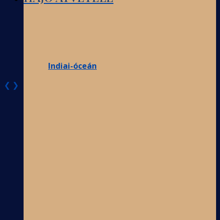
Indiai-óceán
❮
❯