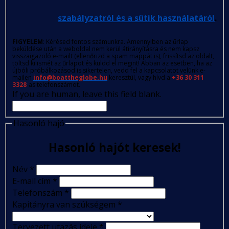
szabályzatról és a sütik használatáról
.
FIGYELEM
: Kérésed fontos számunkra. Amennyiben az űrlap
beküldése után a weboldal nem kerül átirányításra és nem kapsz
visszaigazoló e-mailt (ellenőrizd a spam mappát is), frissítsd az oldalt,
töltsd ki ismét az űrlapot és küldd el megint! Abban az esetben, ha az
újbóli próbálkozásod is sikertelen, vedd fel a kapcsolatot velünk e-
mailen
info@boattheglobe.hu
keresztül, vagy hívd a
+36 30 311
3328
-as telefonszámot.
If you are human, leave this field blank.
Hasonló hajó
Hasonló hajót keresek!
Név
*
E-mail cím
*
Telefonszám
*
Kapitányra van szükségem
*
Tervezett utazás ideje
*