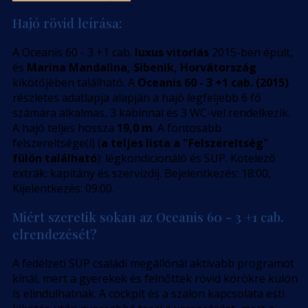
Hajó rövid leírása:
A Oceanis 60 - 3 +1 cab.
luxus vitorlás
2015-ben épült,
és
Marina Mandalina, Sibenik, Horvátország
kikötőjében található. A
Oceanis 60 - 3 +1 cab. (2015)
részletes adatlapja alapján a hajó legfeljebb 6 fő
számára alkalmas, 3 kabinnal és 3 WC-vel rendelkezik.
A hajó teljes hossza
19,0 m
. A fontosabb
felszereltsége(i) (
a teljes lista a "Felszereltség"
fülön található
): légkondicionáló és SUP. Kötelező
extrák: kapitány és szervízdíj. Bejelentkezés: 18:00,
Kijelentkezés: 09:00.
Miért szeretik sokan az Oceanis 60 - 3 +1 cab.
elrendezését?
A fedélzeti SUP családi megállónál aktívabb programot
kínál, mert a gyerekek és felnőttek rövid körökre külön
is elindulhatnak. A cockpit és a szalon kapcsolata esti