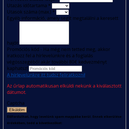
Utazás időtartama
*
Utasok száma (max.)
*
Egyéb információ, amely segít megtalálni a keresett
hajót
Promóciós kód - Ha még nem tetted meg, akkor
iratkozz fel a hírlevelünkre és a foglalás
végösszegéből akár további 80€ kedvezményt
kaphatsz!
A hírlevelünkre itt tudsz feliratkozni!
Az űrlap automatikusan elküldi nekünk a kiválasztott
dátumot.
Captcha
Elküldöm
Előfordulhat, hogy levelünk spam mappába kerül. Ennek elkerülése
érdekében, tedd a következőket: