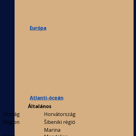
Európa
Atlanti-óceán
Általános
Ország
Horvátország
Region
Šibeniki régió
Marina