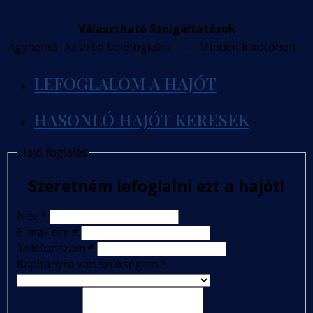
Választható Szolgáltatások
Ágynemű
Az árba belefoglalva
---
Minden kikötőben
LEFOGLALOM A HAJÓT
HASONLÓ HAJÓT KERESEK
Hajó foglalás
Szeretném lefoglalni ezt a hajót!
Név
*
E-mail cím
*
Telefonszám
*
Kapitányra van szükségem
*