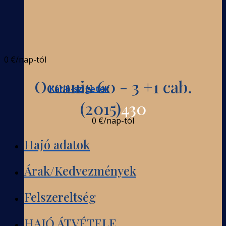
0 €
/nap-tól
Oceanis 60 - 3 +1 cab.
Karib-szigetek
(2015)
430
0 €
/nap-tól
Hajó adatok
Árak/Kedvezmények
Felszereltség
HAJÓ ÁTVÉTELE