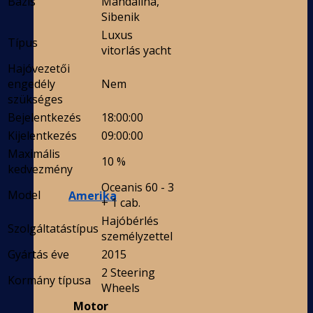
Bázis
Mandalina,
Sibenik
Luxus
Típus
vitorlás yacht
Hajóvezetői
engedély
Nem
szükséges
Bejelentkezés
18:00:00
Kijelentkezés
09:00:00
Maximális
10 %
kedvezmény
Oceanis 60 - 3
Model
Amerika
+ 1 cab.
Hajóbérlés
Szolgáltatástípus
személyzettel
Gyártás éve
2015
2 Steering
Kormány típusa
Wheels
Motor