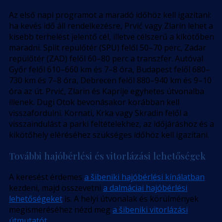
Az első napi programot a maradó időhöz kell igazítani:
ha kevés idő áll rendelkezésre, Prvić vagy Zlarin lehet a
kisebb terhelést jelentő cél, illetve célszerű a kikötőben
maradni. Split repülőtér (SPU) felől 50–70 perc, Zadar
repülőtér (ZAD) felől 60–80 perc a transzfer. Autóval
Győr felől 610–660 km és 7–8 óra, Budapest felől 680–
730 km és 7–8 óra, Debrecen felől 880–940 km és 9–10
óra az út. Prvić, Zlarin és Kaprije egyhetes útvonalba
illenek. Dugi Otok bevonásakor korábban kell
visszafordulni. Kornati, Krka vagy Skradin felől a
visszaindulást a parki feltételekhez, az időjáráshoz és a
kikötőhely eléréséhez szükséges időhöz kell igazítani.
További hajóbérlési és vitorlázási lehetőségek
A keresést érdemes
a šibeniki hajóbérlési kínálatban
kezdeni, majd összevetni
a dalmáciai hajóbérlési
lehetőségeket
is. A helyi útvonalak és körülmények
megismeréséhez nézd meg
a šibeniki vitorlázási
útmutatót
.