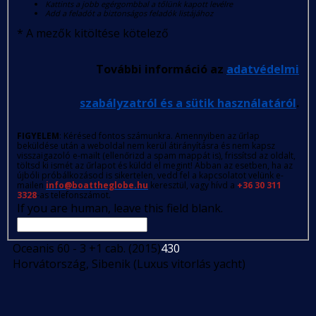
Kattints a jobb egérgombbal a tőlünk kapott levélre
Add a feladót a biztonságos feladók listájához
*
A mezők kitöltése kötelező
További információ az
adatvédelmi
szabályzatról és a sütik használatáról
.
FIGYELEM
: Kérésed fontos számunkra. Amennyiben az űrlap
beküldése után a weboldal nem kerül átirányításra és nem kapsz
visszaigazoló e-mailt (ellenőrizd a spam mappát is), frissítsd az oldalt,
töltsd ki ismét az űrlapot és küldd el megint! Abban az esetben, ha az
újbóli próbálkozásod is sikertelen, vedd fel a kapcsolatot velünk e-
mailen
info@boattheglobe.hu
keresztül, vagy hívd a
+36 30 311
3328
-as telefonszámot.
If you are human, leave this field blank.
Oceanis 60 - 3 +1 cab. (2015)
430
Horvátország, Sibenik (Luxus vitorlás yacht)