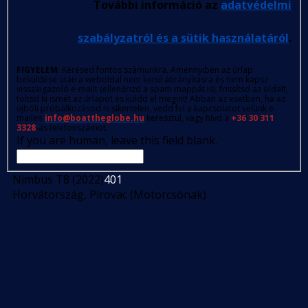
További információ az
adatvédelmi
szabályzatról és a sütik használatáról
.
FIGYELEM
: Kérésed fontos számunkra. Amennyiben az űrlap
beküldése után a weboldal nem kerül átirányításra és nem kapsz
visszaigazoló e-mailt (ellenőrizd a spam mappát is), frissítsd az oldalt,
töltsd ki ismét az űrlapot és küldd el megint! Abban az esetben, ha az
újbóli próbálkozásod is sikertelen, vedd fel a kapcsolatot velünk e-
mailen
info@boattheglobe.hu
keresztül, vagy hívd a
+36 30 311
3328
-as telefonszámot.
If you are human, leave this field blank.
Nimbus T8 (2022)
401
Horvátország, Pirovac (Motorcsónak)