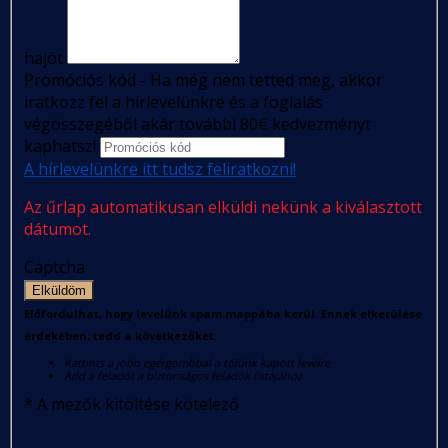
hajót
Promóciós kód - Ha még nem tetted meg, akkor
iratkozz fel a hírlevelünkre és a foglalás
végösszegéből akár további 80€ kedvezményt
kaphatsz!
A hírlevelünkre itt tudsz feliratkozni!
Az űrlap automatikusan elküldi nekünk a kiválasztott
dátumot.
Captcha
Elküldöm
Előfordulhat, hogy levelünk spam mappába kerül. Ennek elkerülése
érdekében, tedd a következőket:
Kattints a jobb egérgombbal a tőlünk kapott levélre
Add a feladót a biztonságos feladók listájához
*
A mezők kitöltése kötelező