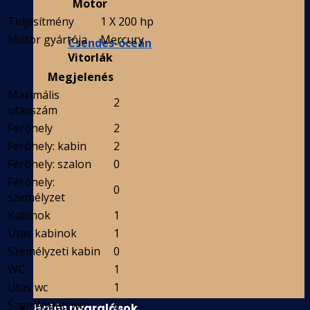
Motor
Teljesítmény
1 X 200 hp
Motor gyártója
Mercury
Csendes-óceán
Vitorlák
Megjelenés
Maximális
2
utasszám
Férőhely
2
Férőhely: kabin
2
Férőhely: szalon
0
Férőhely:
0
személyzet
Kabinok
1
Utas kabinok
1
Személyzeti kabin
0
WC
1
Utas wc
1
Személyzeti wc
0
Hajós nyaralások