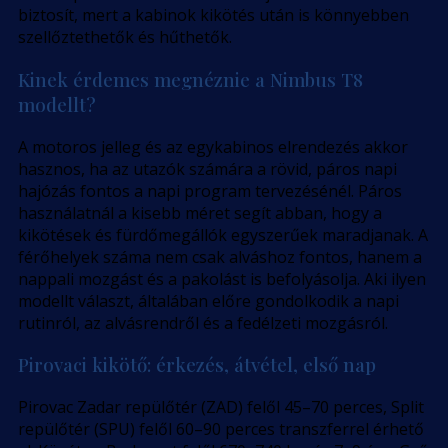
biztosít, mert a kabinok kikötés után is könnyebben
szellőztethetők és hűthetők.
Kinek érdemes megnéznie a Nimbus T8
modellt?
A motoros jelleg és az egykabinos elrendezés akkor
hasznos, ha az utazók számára a rövid, páros napi
hajózás fontos a napi program tervezésénél. Páros
használatnál a kisebb méret segít abban, hogy a
kikötések és fürdőmegállók egyszerűek maradjanak. A
férőhelyek száma nem csak alváshoz fontos, hanem a
nappali mozgást és a pakolást is befolyásolja. Aki ilyen
modellt választ, általában előre gondolkodik a napi
rutinról, az alvásrendről és a fedélzeti mozgásról.
Pirovaci kikötő: érkezés, átvétel, első nap
Pirovac Zadar repülőtér (ZAD) felől 45–70 perces, Split
repülőtér (SPU) felől 60–90 perces transzferrel érhető