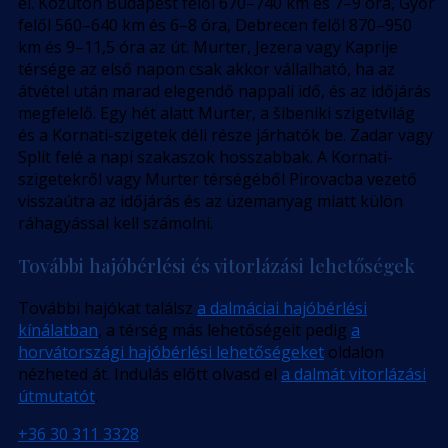
el. Közúton Budapest felől 670–740 km és 7–9 óra, Győr
felől 560–640 km és 6–8 óra, Debrecen felől 870–950
km és 9–11,5 óra az út. Murter, Jezera vagy Kaprije
térsége az első napon csak akkor vállalható, ha az
átvétel után marad elegendő nappali idő, és az időjárás
megfelelő. Egy hét alatt Murter, a šibeniki szigetvilág
és a Kornati-szigetek déli része járhatók be. Zadar vagy
Split felé a napi szakaszok hosszabbak. A Kornati-
szigetekről vagy Murter térségéből Pirovacba vezető
visszaútra az időjárás és az üzemanyag miatt külön
ráhagyással kell számolni.
További hajóbérlési és vitorlázási lehetőségek
További hajókat találsz
a dalmáciai hajóbérlési
kínálatban
, a térség más lehetőségeit pedig
a
horvátországi hajóbérlési lehetőségeket
oldalon
nézheted át. Indulás előtt olvasd el
a dalmát vitorlázási
útmutatót
.
+36 30 311 3328