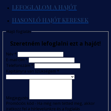
LEFOGLALOM A HAJÓT
HASONLÓ HAJÓT KERESEK
Hajó foglalás
Szeretném lefoglalni ezt a hajót!
Név
*
E-mail cím
*
Telefonszám
*
Kapitányra van szükségem
*
Megjegyzés
Promóciós kód - Ha még nem tetted meg, akkor
iratkozz fel a hírlevelünkre és a foglalás