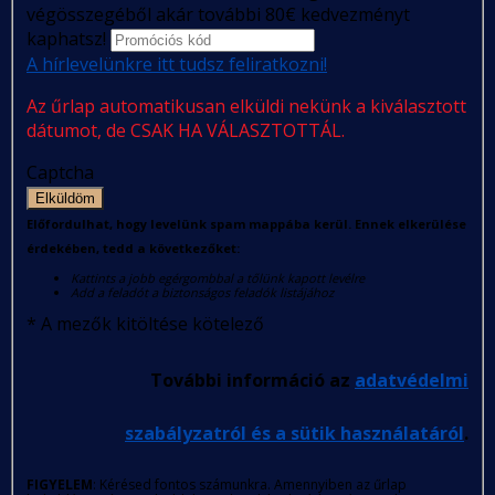
végösszegéből akár további 80€ kedvezményt
kaphatsz!
A hírlevelünkre itt tudsz feliratkozni!
Az űrlap automatikusan elküldi nekünk a kiválasztott
dátumot, de CSAK HA VÁLASZTOTTÁL.
Captcha
Elküldöm
Előfordulhat, hogy levelünk spam mappába kerül. Ennek elkerülése
érdekében, tedd a következőket:
Kattints a jobb egérgombbal a tőlünk kapott levélre
Add a feladót a biztonságos feladók listájához
*
A mezők kitöltése kötelező
További információ az
adatvédelmi
szabályzatról és a sütik használatáról
.
FIGYELEM
: Kérésed fontos számunkra. Amennyiben az űrlap