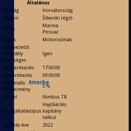
Általános
Ország
Horvátország
Region
Šibeniki régió
Marina
Bázis
Pirovac
Típus
Motorcsónak
Hajóvezetői
engedély
Igen
szükséges
Bejelentkezés
17:00:00
Kijelentkezés
09:00:00
Amerika
Maximális
5 %
kedvezmény
Model
Nimbus T8
Hajóbérlés
Szolgáltatástípus
kapitány
nélkül
Gyártás éve
2022