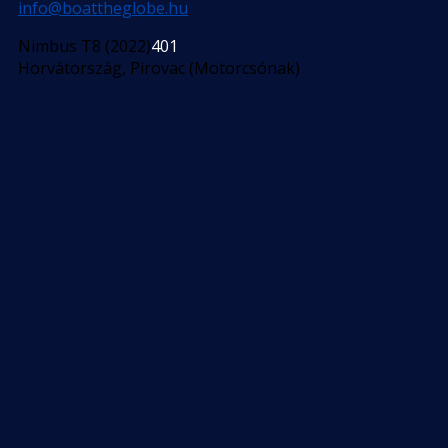
info@boattheglobe.hu
Nimbus T8 (2022)
401
Horvátország, Pirovac (Motorcsónak)