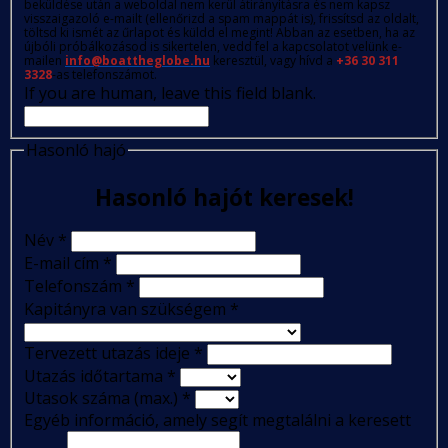
beküldése után a weboldal nem kerül átirányításra és nem kapsz
visszaigazoló e-mailt (ellenőrizd a spam mappát is), frissítsd az oldalt,
töltsd ki ismét az űrlapot és küldd el megint! Abban az esetben, ha az
újbóli próbálkozásod is sikertelen, vedd fel a kapcsolatot velünk e-
mailen
info@boattheglobe.hu
keresztül, vagy hívd a
+36 30 311
3328
-as telefonszámot.
If you are human, leave this field blank.
Hasonló hajó
Hasonló hajót keresek!
Név
*
E-mail cím
*
Telefonszám
*
Kapitányra van szükségem
*
Tervezett utazás ideje
*
Utazás időtartama
*
Utasok száma (max.)
*
Egyéb információ, amely segít megtalálni a keresett