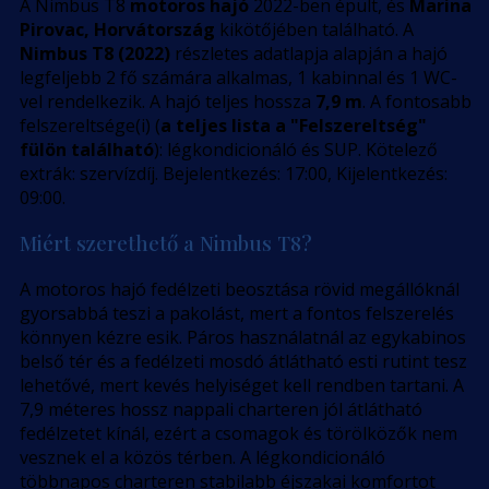
A Nimbus T8
motoros hajó
2022-ben épült, és
Marina
Pirovac, Horvátország
kikötőjében található. A
Nimbus T8 (2022)
részletes adatlapja alapján a hajó
legfeljebb 2 fő számára alkalmas, 1 kabinnal és 1 WC-
vel rendelkezik. A hajó teljes hossza
7,9 m
. A fontosabb
felszereltsége(i) (
a teljes lista a "Felszereltség"
fülön található
): légkondicionáló és SUP. Kötelező
extrák: szervízdíj. Bejelentkezés: 17:00, Kijelentkezés:
09:00.
Miért szerethető a Nimbus T8?
A motoros hajó fedélzeti beosztása rövid megállóknál
gyorsabbá teszi a pakolást, mert a fontos felszerelés
könnyen kézre esik. Páros használatnál az egykabinos
belső tér és a fedélzeti mosdó átlátható esti rutint tesz
lehetővé, mert kevés helyiséget kell rendben tartani. A
7,9 méteres hossz nappali charteren jól átlátható
fedélzetet kínál, ezért a csomagok és törölközők nem
vesznek el a közös térben. A légkondicionáló
többnapos charteren stabilabb éjszakai komfortot