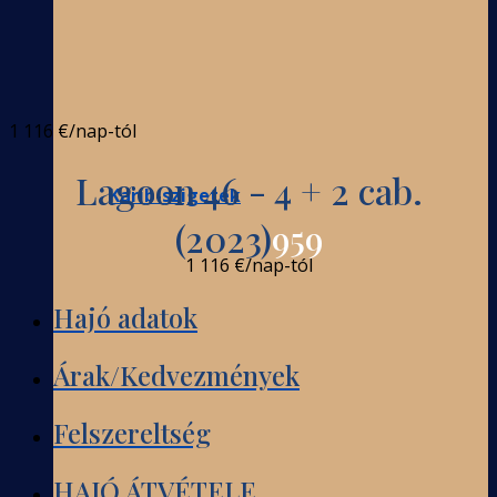
1 116 €
/nap-tól
Lagoon 46 - 4 + 2 cab.
Karib-szigetek
(2023)
959
1 116 €
/nap-tól
Hajó adatok
Árak/Kedvezmények
Felszereltség
HAJÓ ÁTVÉTELE