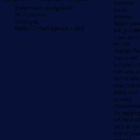
National
Búvármaszk és légzőcső
parks
Wi-Fi internet
permits.
Uszonyok
Beach towe
Rádió, CD mp3 lejátszó + USB
are provid
1 per pers
for the
charter. Ya
Fuel is not
included – 
fuel tank wi
be full wh
your chart
starts and
you are
responsibl
for toppin
off the fuel
tank at the
end of you