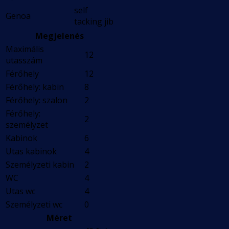
self
Genoa
tacking jib
Megjelenés
Maximális
12
utasszám
Férőhely
12
Férőhely: kabin
8
Férőhely: szalon
2
Férőhely:
2
személyzet
Kabinok
6
Utas kabinok
4
Személyzeti kabin
2
WC
4
Utas wc
4
Személyzeti wc
0
Méret