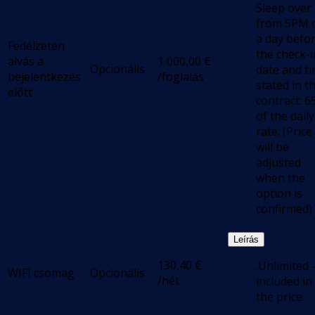
Sleep over
from 5PM 
a day befo
Fedélzeten
the check-i
alvás a
1 000,00
€
Opcionális
date and t
bejelentkezés
/foglalás
stated in t
előtt
contract: 
of the daily
rate. (Price
will be
adjusted
when the
option is
confirmed)
Leírás
130,40
€
.Unlimited 
WIFI csomag
Opcionális
/hét
included in
the price