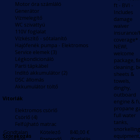
Motor óra számláló
ft - BVI -
Generátor
Includes
Vízmelegítő
damage
WC szivattyú
waiver
110V foglalat
insurance/f
Vízkészítő - sótalanító
coverage* 
Hajófenék pumpa - Elektromos
NEW!,
Service elemek (3)
welcome
Légkondicionáló
package, ﬁ
Parti tápkábel
cleaning, b
Indító akkumulátor (2)
sheets &
DSC állomás
towels,
Akkumulátor töltő
dinghy,
outboard
Vitorlák
engine & fu
propane ga
Elektromos csörlő
full water
Csörlő (4)
tanks,
Felfújható matrac
snorkellin
Gondtalan
Kötelező
840,00
€
Szórakozás
equipment
navigáció
fizetendő
/foglalás