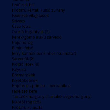
Fedélzeti híd
Pilótafülke/tat, külső zuhany
Fedélzeti világítások
Szivacs
Úszó létra
Csörlő fogantyúk (2)
Kerek/gömb alakú sárvédő
Hajó horog
Bimini felső
Jerry kannák benzinhez (külmotor)
Sárvédők (8)
Kioldó lécek (8)
Folyosó
Bócmanszék
Kikötőkötelek
Hajófenék pumpa - mechanikus
Fedélzeti kefe
Tartalék horgony (Tartalék segédhorgony)
Kikötői rögzítők
Pilótafülke asztal