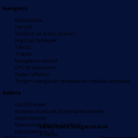
Navigáció
Robotpilóta
Iránytű
Széljelző az árbóc csúcsán
Hajózási térképek
Távcső
Tridata
Navigációs készlet
GPS térképplotter
Radar reflektor
Tengeri navigációs térképek és hajózási útmutató
Galéria
Gáztűzhelyek
Konyhai eszközök (konyhai felszerelés,
evőeszközök)
Elektromos filteres kávéfőző
Választható Szolgáltatások
Hűtőszekrény (2)
Az árba