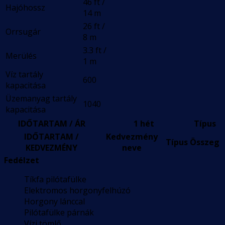
46 ft /
Hajóhossz
14 m
26 ft /
Orrsugár
8 m
3.3 ft /
Merülés
1 m
Víz tartály
600
kapacitása
Üzemanyag tartály
1040
kapacitása
IDŐTARTAM / ÁR
1 hét
Típus
IDŐTARTAM /
Kedvezmény
Típus
Összeg
KEDVEZMÉNY
neve
Fedélzet
Tíkfa pilótafülke
Elektromos horgonyfelhúzó
Horgony lánccal
Pilótafülke párnák
Vízi tömlő