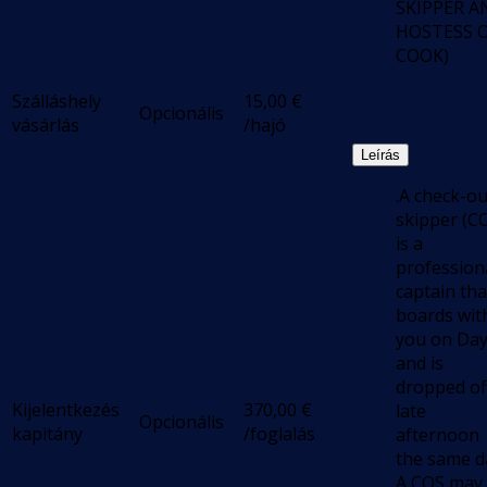
SKIPPER A
HOSTESS 
COOK)
Szálláshely
15,00
€
Opcionális
vásárlás
/hajó
Leírás
.A check-ou
skipper (C
is a
profession
captain tha
boards wit
you on Day
and is
dropped of
Kijelentkezés
370,00
€
late
Opcionális
kapitány
/foglalás
afternoon
the same d
A COS may