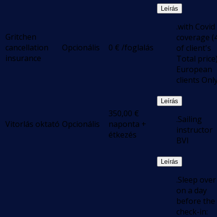
Leírás
.with Covid
Gritchen
coverage (
cancellation
Opcionális
0
€
/foglalás
of client's
insurance
Total price)
European
clients Onl
Leírás
350,00
€
.Sailing
Vitorlás oktató
Opcionális
naponta +
instructor
étkezés
BVI
Leírás
.Sleep over
on a day
before the
check-in: