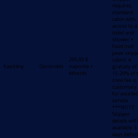
requires
standard
cabin with
access to a
toilet and
shower +
food (not
peak skipp
295,00
€
cabin). A
Kapitány
Opcionális
naponta +
gratuity of
étkezés
15-20% of 
crew fee is
customary
for excelle
service
***NOTE:
Skipper
details will
available 3
days befor