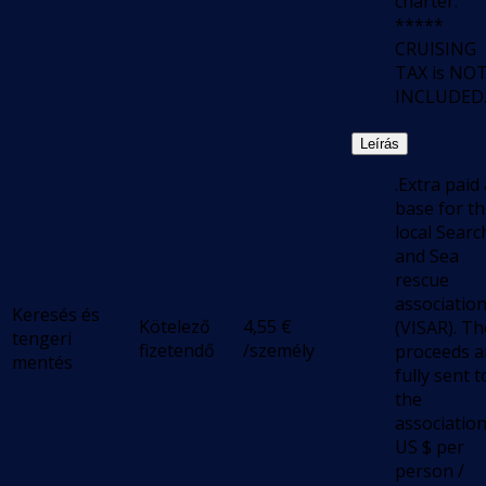
charter.
*****
CRUISING
TAX is NO
INCLUDED
Leírás
.Extra paid 
base for t
local Searc
and Sea
rescue
associatio
Keresés és
Kötelező
4,55
€
(VISAR). Th
tengeri
fizetendő
/személy
proceeds a
mentés
fully sent t
the
association
US $ per
person /