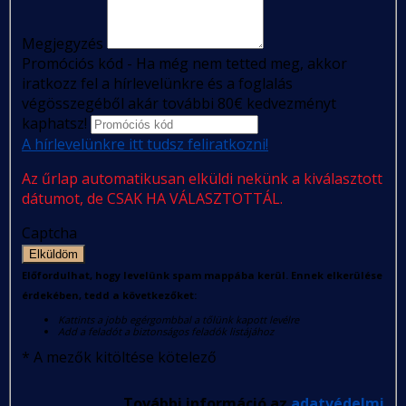
Megjegyzés
Promóciós kód - Ha még nem tetted meg, akkor
iratkozz fel a hírlevelünkre és a foglalás
végösszegéből akár további 80€ kedvezményt
kaphatsz!
A hírlevelünkre itt tudsz feliratkozni!
Az űrlap automatikusan elküldi nekünk a kiválasztott
dátumot, de CSAK HA VÁLASZTOTTÁL.
Captcha
Elküldöm
Előfordulhat, hogy levelünk spam mappába kerül. Ennek elkerülése
érdekében, tedd a következőket:
Kattints a jobb egérgombbal a tőlünk kapott levélre
Add a feladót a biztonságos feladók listájához
*
A mezők kitöltése kötelező
További információ az
adatvédelmi