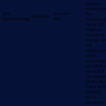
yacht is
responsibl
APA
4 000,00
€
for
Opcionális
(Költségelőleg)
/hét
accounting
for all APA
expenses
during the
charter, an
the
breakdow
will be
presented 
the client a
the end of
the charter
(AVAILABL
ONLY WH
BOOKED
WITH
NAVIGARE