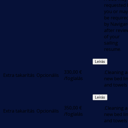
requested 
you or may
be require
by Navigar
after revie
of your
sailing
resume.
Leírás
330,00
€
.Cleaning 
Extra takarítás
Opcionális
/foglalás
new bed li
and towels
Leírás
350,00
€
.Cleaning 
Extra takarítás
Opcionális
/foglalás
new bed li
and towels