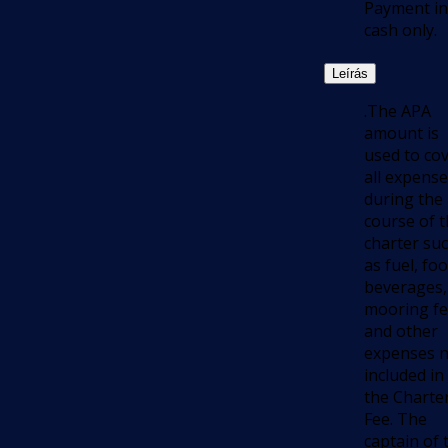
Payment in
cash only.
Leírás
.The APA
amount is
used to co
all expens
during the
course of 
charter su
as fuel, foo
beverages,
mooring f
and other
expenses 
included in
the Charte
Fee. The
captain of 