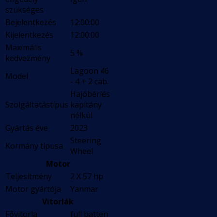
szükséges
Bejelentkezés
12:00:00
Kijelentkezés
12:00:00
Maximális
5 %
kedvezmény
Lagoon 46
Model
- 4 + 2 cab.
Hajóbérlés
Szolgáltatástípus
kapitány
nélkül
Gyártás éve
2023
Steering
Kormány típusa
Wheel
Motor
Teljesítmény
2 X 57 hp
Motor gyártója
Yanmar
Vitorlák
Fővitorla
full batten