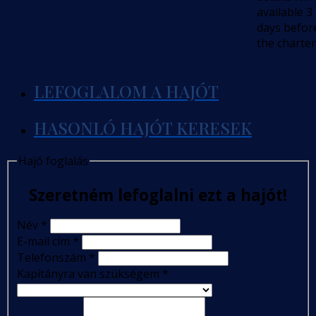
available 3
days befor
the charter
LEFOGLALOM A HAJÓT
HASONLÓ HAJÓT KERESEK
Hajó foglalás
Szeretném lefoglalni ezt a hajót!
Név
*
E-mail cím
*
Telefonszám
*
Kapitányra van szükségem
*