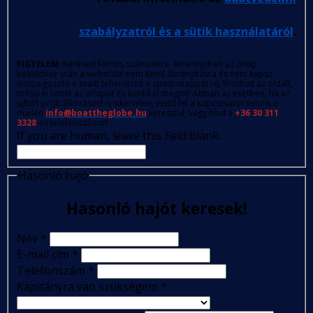
szabályzatról és a sütik használatáról
.
FIGYELEM
: Kérésed fontos számunkra. Amennyiben az űrlap
beküldése után a weboldal nem kerül átirányításra és nem kapsz
visszaigazoló e-mailt (ellenőrizd a spam mappát is), frissítsd az oldalt,
töltsd ki ismét az űrlapot és küldd el megint! Abban az esetben, ha az
újbóli próbálkozásod is sikertelen, vedd fel a kapcsolatot velünk e-
mailen
info@boattheglobe.hu
keresztül, vagy hívd a
+36 30 311
3328
-as telefonszámot.
If you are human, leave this field blank.
Hasonló hajó
Hasonló hajót keresek!
Név
*
E-mail cím
*
Telefonszám
*
Kapitányra van szükségem
*