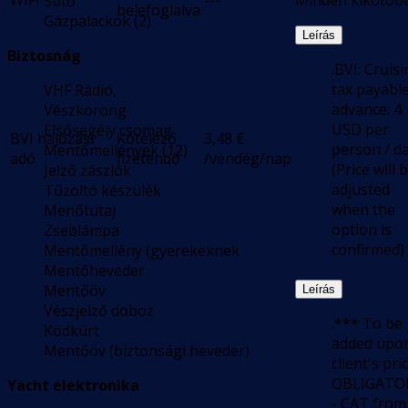
WIFI
---
Minden kikötőb
Sütő
belefoglalva
Gázpalackok (2)
Leírás
Biztosnág
.BVI: Cruis
tax payable
VHF Rádió,
advance: 4
Vészkorong
USD per
Elsősegély csomag
BVI hajózási
Kötelező
3,48
€
person / d
Mentőmellények (12)
adó
fizetendő
/vendég/nap
(Price will 
Jelző zászlók
adjusted
Tűzoltó készülék
when the
Menőtutaj
option is
Zseblámpa
confirmed)
Mentőmellény (gyerekeknek
Mentőheveder
Mentőöv
Leírás
Vészjelző doboz
.*** To be
Ködkürt
added upo
Mentőöv (biztonsági heveder)
client's pric
OBLIGATO
Yacht elektronika
- CAT from