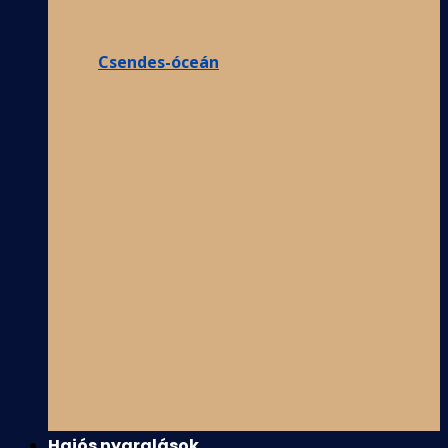
Csendes-óceán
Hajós nyaralások