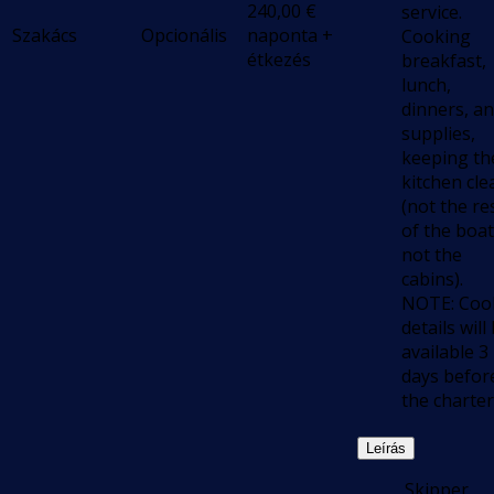
240,00
€
service.
Szakács
Opcionális
naponta +
Cooking
étkezés
breakfast,
lunch,
dinners, a
supplies,
keeping th
kitchen cle
(not the re
of the boat
not the
cabins).
NOTE: Coo
details will
available 3
days befor
the charter
Leírás
.Skipper