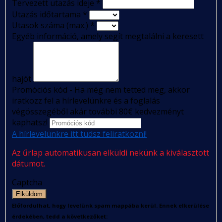
Tervezett utazás ideje
*
Utazás időtartama
*
Utasok száma (max.)
*
Egyéb információ, amely segít megtalálni a keresett
hajót
Promóciós kód - Ha még nem tetted meg, akkor
iratkozz fel a hírlevelünkre és a foglalás
végösszegéből akár további 80€ kedvezményt
kaphatsz!
A hírlevelünkre itt tudsz feliratkozni!
Az űrlap automatikusan elküldi nekünk a kiválasztott
dátumot.
Captcha
Elküldöm
Előfordulhat, hogy levelünk spam mappába kerül. Ennek elkerülése
érdekében, tedd a következőket: