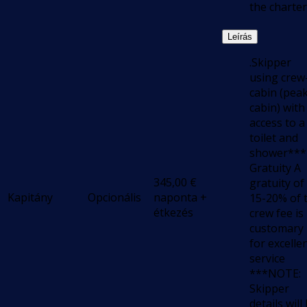
the charter
Leírás
.Skipper
using crew
cabin (pea
cabin) with
access to a
toilet and
shower***
Gratuity A
345,00
€
gratuity of
Kapitány
Opcionális
naponta +
15-20% of 
étkezés
crew fee is
customary
for excelle
service
***NOTE:
Skipper
details will