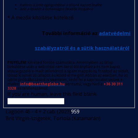
Kattints a jobb egérgombbal a tőlünk kapott levélre
Add a feladót a biztonságos feladók listájához
*
A mezők kitöltése kötelező
További információ az
adatvédelmi
szabályzatról és a sütik használatáról
.
FIGYELEM
: Kérésed fontos számunkra. Amennyiben az űrlap
beküldése után a weboldal nem kerül átirányításra és nem kapsz
visszaigazoló e-mailt (ellenőrizd a spam mappát is), frissítsd az oldalt,
töltsd ki ismét az űrlapot és küldd el megint! Abban az esetben, ha az
újbóli próbálkozásod is sikertelen, vedd fel a kapcsolatot velünk e-
mailen
info@boattheglobe.hu
keresztül, vagy hívd a
+36 30 311
3328
-as telefonszámot.
If you are human, leave this field blank.
Lagoon 46 - 4 + 2 cab. (2023)
959
Brit Virgin-szigetek, Tortola (Katamarán)