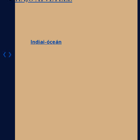
Indiai-óceán
❮
❯