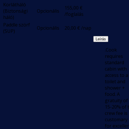
Korlátháló
155,00
€
(Biztonsági
Opcionális
/foglalás
háló)
Paddle szörf
Opcionális
20,00
€
/nap
(SUP)
Leírás
.Cook
requires
standard
cabin with
access to a
toilet and
shower +
food. A
gratuity of
15-20% of 
crew fee is
customary
for excelle