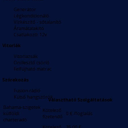
Generátor
Légkondicionáló
Vízkészítő - sótalanító
Áramátalakító
Csatlakozó: 12v
Vitorlák
Vitorlazsák
Önillesztő csörlő
Felfújható matrac
Szórakozás
Fusion rádió
Külső hangszórók
Választható Szolgáltatások
Bahama-szigetek
Kötelező
külföldi
0
€
/foglalás
fizetendő
charteradó
Kötelező
35,00
€