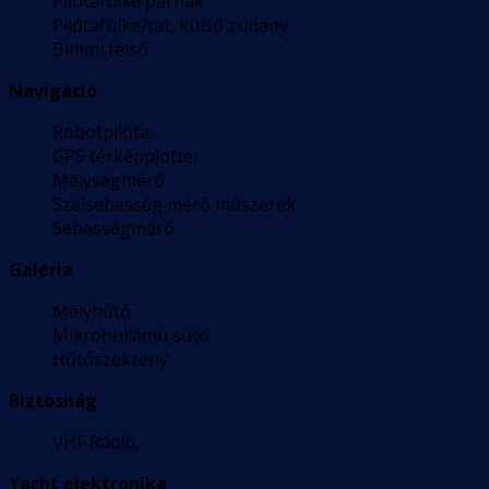
Pilótafülke párnák
Pilótafülke/tat, külső zuhany
Bimini felső
Navigáció
Robotpilóta
GPS térképplotter
Mélységmérő
Szélsebesség mérő műszerek
Sebességmérő
Galéria
Mélyhűtő
Mikrohullámú sütő
Hűtőszekrény
Biztosnág
VHF Rádió,
Yacht elektronika