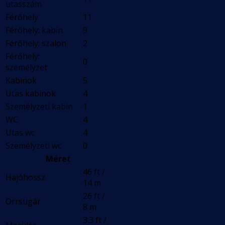
utasszám
Férőhely
11
Férőhely: kabin
9
Férőhely: szalon
2
Férőhely:
0
személyzet
Kabinok
5
Utas kabinok
4
Személyzeti kabin
1
WC
4
Utas wc
4
Személyzeti wc
0
Méret
46 ft /
Hajóhossz
14 m
26 ft /
Orrsugár
8 m
3.3 ft /