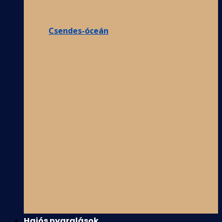
Csendes-óceán
Hajós nyaralások