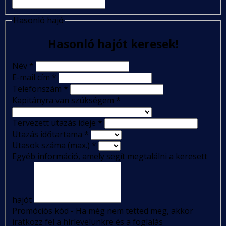
Hasonló hajó
Hasonló hajót keresek!
Név
*
E-mail cím
*
Telefonszám
*
Kapitányra van szükségem
*
Tervezett utazás ideje
*
Utazás időtartama
*
Utasok száma (max.)
*
Egyéb információ, amely segít megtalálni a keresett
hajót
Promóciós kód - Ha még nem tetted meg, akkor
iratkozz fel a hírlevelünkre és a foglalás