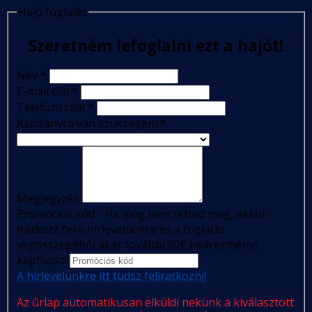
Hajó foglalás
Szeretném lefoglalni ezt a hajót!
Név
*
E-mail cím
*
Telefonszám
*
Kapitányra van szükségem
*
Megjegyzés
Promóciós kód - Ha még nem tetted meg, akkor
iratkozz fel a hírlevelünkre és a foglalás
végösszegéből akár további 80€ kedvezményt
kaphatsz!
A hírlevelünkre itt tudsz feliratkozni!
Az űrlap automatikusan elküldi nekünk a kiválasztott