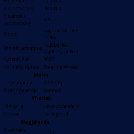
Bejelentkezés
17:00:00
Kijelentkezés
10:00:00
Maximális
5 %
kedvezmény
Lagoon 46 - 4 +
Model
1 cab.
Hajóbérlés
Szolgáltatástípus
kapitány nélkül
Gyártás éve
2022
Kormány típusa
Steering Wheel
Motor
Teljesítmény
2 X 57 hp
Motor gyártója
Yanmar
Vitorlák
Fővitorla
classic/standard
Genoa
furling/roll
Megjelenés
Maximális
11