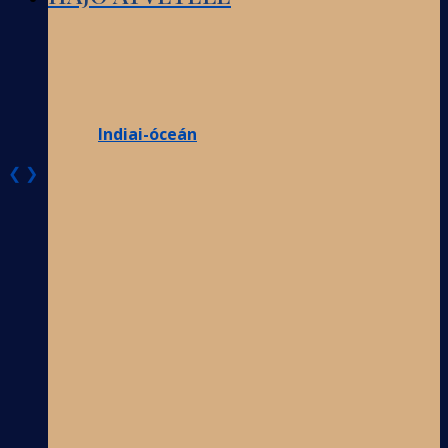
Indiai-óceán
❮
❯