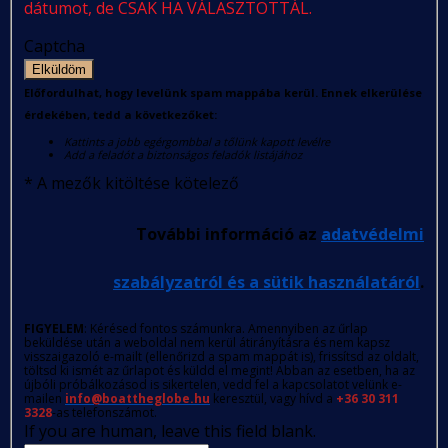
dátumot, de CSAK HA VÁLASZTOTTÁL.
Captcha
Elküldöm
Előfordulhat, hogy levelünk spam mappába kerül. Ennek elkerülése
érdekében, tedd a következőket:
Kattints a jobb egérgombbal a tőlünk kapott levélre
Add a feladót a biztonságos feladók listájához
*
A mezők kitöltése kötelező
További információ az
adatvédelmi
szabályzatról és a sütik használatáról
.
FIGYELEM
: Kérésed fontos számunkra. Amennyiben az űrlap
beküldése után a weboldal nem kerül átirányításra és nem kapsz
visszaigazoló e-mailt (ellenőrizd a spam mappát is), frissítsd az oldalt,
töltsd ki ismét az űrlapot és küldd el megint! Abban az esetben, ha az
újbóli próbálkozásod is sikertelen, vedd fel a kapcsolatot velünk e-
mailen
info@boattheglobe.hu
keresztül, vagy hívd a
+36 30 311
3328
-as telefonszámot.
If you are human, leave this field blank.