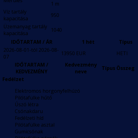
Merülés
1 m
Víz tartály
950
kapacitása
Üzemanyag tartály
1040
kapacitása
IDŐTARTAM / ÁR
1 hét
Típus
2026-08-01-tól 2026-08-
13950 EUR
HETI
07
IDŐTARTAM /
Kedvezmény
Típus
Összeg
KEDVEZMÉNY
neve
Fedélzet
Elektromos horgonyfelhúzó
Pilótafülke hűtő
Úszó létra
Csónakdaru
Fedélzeti híd
Pilótafülke asztal
Gumicsónak