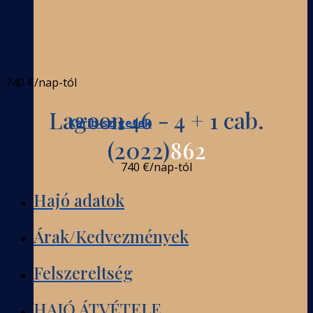
740 €
/nap-tól
Lagoon 46 - 4 + 1 cab.
Karib-szigetek
(2022)
862
740 €
/nap-tól
Hajó adatok
Árak/Kedvezmények
Felszereltség
HAJÓ ÁTVÉTELE