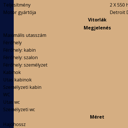
Teljesítmény
2 X 550 
Motor gyártója
Detroit 
Vitorlák
Megjelenés
Maximális utasszám
Férőhely
Férőhely: kabin
Férőhely: szalon
Férőhely: személyzet
Kabinok
Utas kabinok
Személyzeti kabin
WC
Utas wc
Személyzeti wc
Méret
Hajóhossz