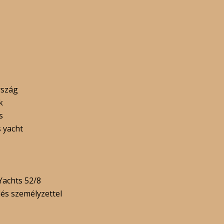
szág
k
s
 yacht
 Yachts 52/8
és személyzettel