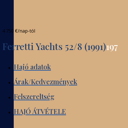
4 750 €
/nap-tól
Ferretti Yachts 52/8 (1991)
197
Hajó adatok
Árak/Kedvezmények
Felszereltség
HAJÓ ÁTVÉTELE