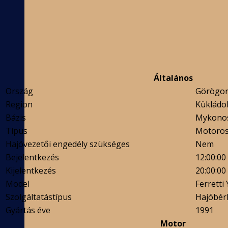
Általános
Ország
Görögor
Region
Kükládo
Bázis
Mykono
Típus
Motoros
Hajóvezetői engedély szükséges
Nem
Bejelentkezés
12:00:00
Kijelentkezés
20:00:00
Model
Ferretti
Szolgáltatástípus
Hajóbérl
Gyártás éve
1991
Motor