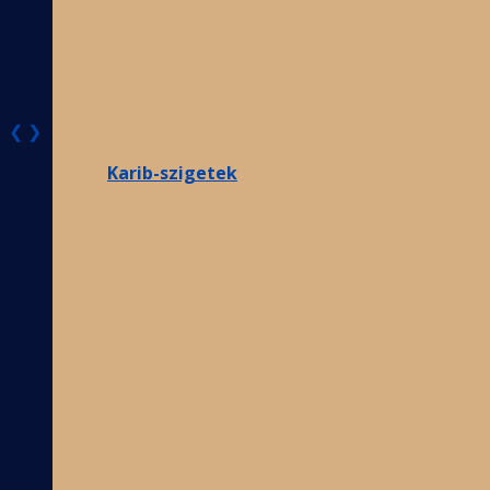
❮
❯
Karib-szigetek