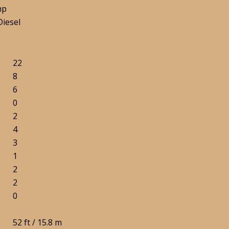
hp
Diesel
22
8
6
0
2
4
3
1
2
2
0
52 ft / 15.8 m