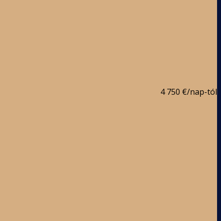
4 750 €
/nap-tól