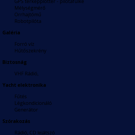
GPS térképplotter - pilótafülke
Mélységmérő
Orrhajtómű
Robotpilóta
Galéria
Forró víz
Hűtőszekrény
Biztosnág
VHF Rádió,
Yacht elektronika
Fűtés
Légkondicionáló
Generátor
Szórakozás
Rádió, CD lejátszó