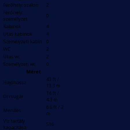
Férőhely: szalon
2
Férőhely:
0
személyzet
Kabinok
4
Utas kabinok
4
Személyzeti kabin
0
WC
2
Utas wc
2
Személyzeti wc
0
Méret
43 ft /
Hajóhossz
13.3 m
14 ft /
Orrsugár
4.3 m
6.6 ft / 2
Merülés
m
Víz tartály
516
kapacitása