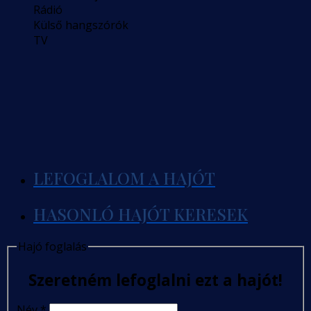
Rádió
Külső hangszórók
TV
LEFOGLALOM A HAJÓT
HASONLÓ HAJÓT KERESEK
Hajó foglalás
Szeretném lefoglalni ezt a hajót!
Név
*