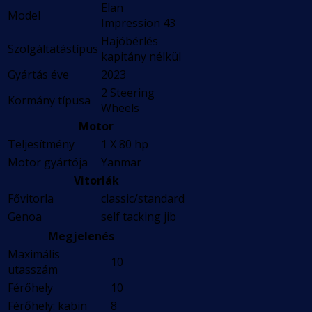
Elan
Model
Impression 43
Hajóbérlés
Szolgáltatástípus
kapitány nélkül
Gyártás éve
2023
2 Steering
Kormány típusa
Wheels
Motor
Teljesítmény
1 X 80 hp
Motor gyártója
Yanmar
Vitorlák
Fővitorla
classic/standard
Genoa
self tacking jib
Megjelenés
Maximális
10
utasszám
Férőhely
10
Férőhely: kabin
8