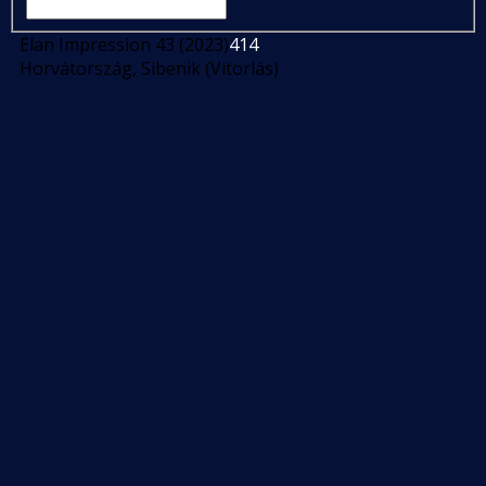
Elan Impression 43 (2023)
414
Horvátország, Sibenik (Vitorlás)