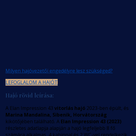
Milyen hajóvezetői engedélyre lesz szükséged?
LEFOGLALOM A HAJÓT
Hajó rövid leírása:
A Elan Impression 43
vitorlás hajó
2023-ben épült, és
Marina Mandalina, Sibenik, Horvátország
kikötőjében található. A
Elan Impression 43 (2023)
részletes adatlapja alapján a hajó legfeljebb 8 fő
számára alkalmas, 4 kabinnal és 2 WC-vel rendelkezik.