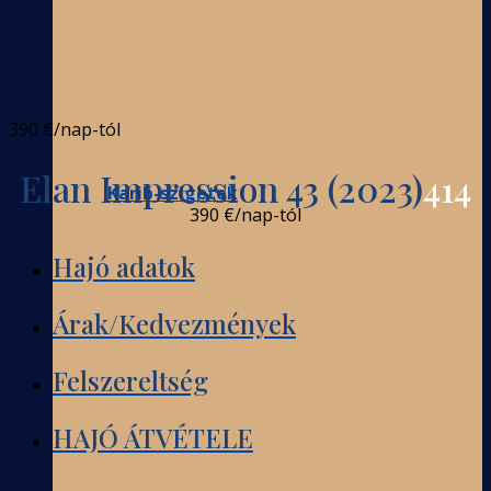
390 €
/nap-tól
Elan Impression 43 (2023)
414
Karib-szigetek
390 €
/nap-tól
Hajó adatok
Árak/Kedvezmények
Felszereltség
HAJÓ ÁTVÉTELE