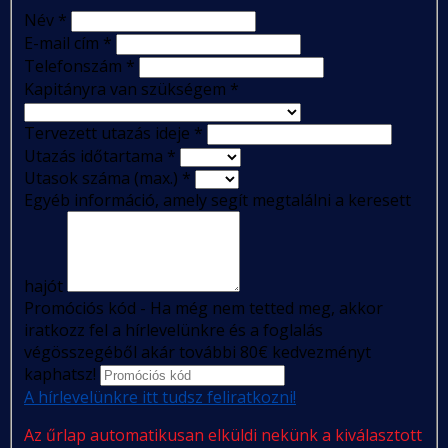
Név
*
E-mail cím
*
Telefonszám
*
Kapitányra van szükségem
*
Tervezett utazás ideje
*
Utazás időtartama
*
Utasok száma (max.)
*
Egyéb információ, amely segít megtalálni a keresett
hajót
Promóciós kód - Ha még nem tetted meg, akkor
iratkozz fel a hírlevelünkre és a foglalás
végösszegéből akár további 80€ kedvezményt
kaphatsz!
A hírlevelünkre itt tudsz feliratkozni!
Az űrlap automatikusan elküldi nekünk a kiválasztott