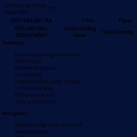
Üzemanyag tartály
270
kapacitása
IDŐTARTAM / ÁR
1 hét
Típus
IDŐTARTAM /
Kedvezmény
Típus
Összeg
KEDVEZMÉNY
neve
Fedélzet
Elektromos horgonyfelhúzó
Bimini felső
Kabinvédő ponyva
Gumicsónak
Pilótafülke/tat, külső zuhany
Tíkfa pilótafülke
Pilótafülke asztal
Tíkfa a fedélzeten
Navigáció
Szélsebesség mérő műszerek
Sebességmérő