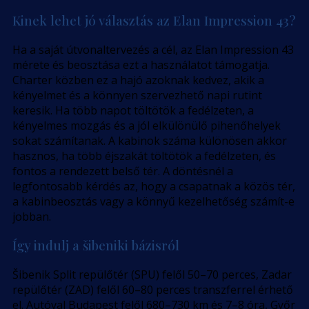
Kinek lehet jó választás az Elan Impression 43?
Ha a saját útvonaltervezés a cél, az Elan Impression 43
mérete és beosztása ezt a használatot támogatja.
Charter közben ez a hajó azoknak kedvez, akik a
kényelmet és a könnyen szervezhető napi rutint
keresik. Ha több napot töltötök a fedélzeten, a
kényelmes mozgás és a jól elkülönülő pihenőhelyek
sokat számítanak. A kabinok száma különösen akkor
hasznos, ha több éjszakát töltötök a fedélzeten, és
fontos a rendezett belső tér. A döntésnél a
legfontosabb kérdés az, hogy a csapatnak a közös tér,
a kabinbeosztás vagy a könnyű kezelhetőség számít-e
jobban.
Így indulj a šibeniki bázisról
Šibenik Split repülőtér (SPU) felől 50–70 perces, Zadar
repülőtér (ZAD) felől 60–80 perces transzferrel érhető
el. Autóval Budapest felől 680–730 km és 7–8 óra, Győr