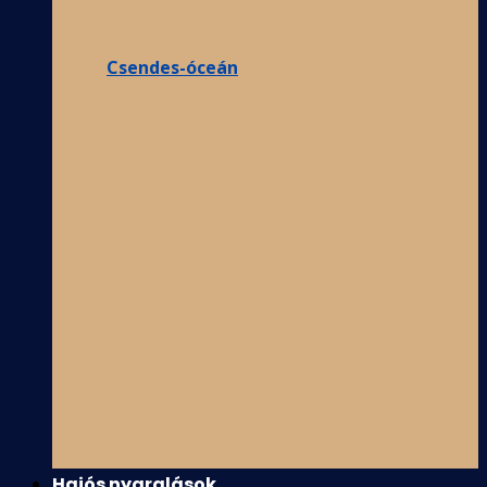
Csendes-óceán
Hajós nyaralások