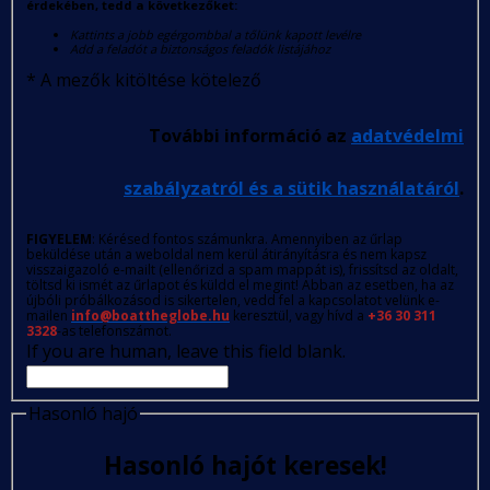
érdekében, tedd a következőket:
Kattints a jobb egérgombbal a tőlünk kapott levélre
Add a feladót a biztonságos feladók listájához
*
A mezők kitöltése kötelező
További információ az
adatvédelmi
szabályzatról és a sütik használatáról
.
FIGYELEM
: Kérésed fontos számunkra. Amennyiben az űrlap
beküldése után a weboldal nem kerül átirányításra és nem kapsz
visszaigazoló e-mailt (ellenőrizd a spam mappát is), frissítsd az oldalt,
töltsd ki ismét az űrlapot és küldd el megint! Abban az esetben, ha az
újbóli próbálkozásod is sikertelen, vedd fel a kapcsolatot velünk e-
mailen
info@boattheglobe.hu
keresztül, vagy hívd a
+36 30 311
3328
-as telefonszámot.
If you are human, leave this field blank.
Hasonló hajó
Hasonló hajót keresek!