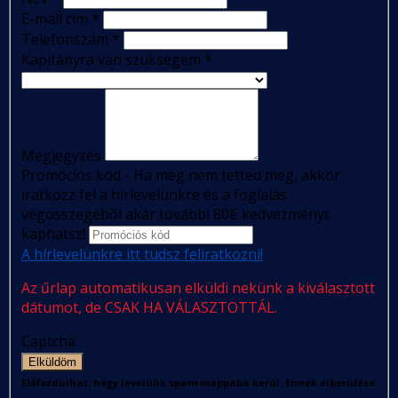
E-mail cím
*
Telefonszám
*
Kapitányra van szükségem
*
Megjegyzés
Promóciós kód - Ha még nem tetted meg, akkor
iratkozz fel a hírlevelünkre és a foglalás
végösszegéből akár további 80€ kedvezményt
kaphatsz!
A hírlevelünkre itt tudsz feliratkozni!
Az űrlap automatikusan elküldi nekünk a kiválasztott
dátumot, de CSAK HA VÁLASZTOTTÁL.
Captcha
Elküldöm
Előfordulhat, hogy levelünk spam mappába kerül. Ennek elkerülése