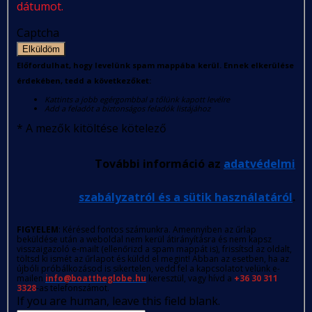
dátumot.
Captcha
Elküldöm
Előfordulhat, hogy levelünk spam mappába kerül. Ennek elkerülése
érdekében, tedd a következőket:
Kattints a jobb egérgombbal a tőlünk kapott levélre
Add a feladót a biztonságos feladók listájához
*
A mezők kitöltése kötelező
További információ az
adatvédelmi
szabályzatról és a sütik használatáról
.
FIGYELEM
: Kérésed fontos számunkra. Amennyiben az űrlap
beküldése után a weboldal nem kerül átirányításra és nem kapsz
visszaigazoló e-mailt (ellenőrizd a spam mappát is), frissítsd az oldalt,
töltsd ki ismét az űrlapot és küldd el megint! Abban az esetben, ha az
újbóli próbálkozásod is sikertelen, vedd fel a kapcsolatot velünk e-
mailen
info@boattheglobe.hu
keresztül, vagy hívd a
+36 30 311
3328
-as telefonszámot.
If you are human, leave this field blank.