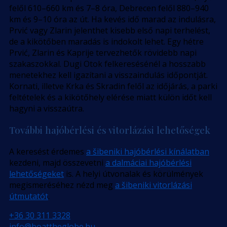
felől 610–660 km és 7–8 óra, Debrecen felől 880–940
km és 9–10 óra az út. Ha kevés idő marad az indulásra,
Prvić vagy Zlarin jelenthet kisebb első napi terhelést,
de a kikötőben maradás is indokolt lehet. Egy hétre
Prvić, Zlarin és Kaprije tervezhetők rövidebb napi
szakaszokkal. Dugi Otok felkeresésénél a hosszabb
menetekhez kell igazítani a visszaindulás időpontját.
Kornati, illetve Krka és Skradin felől az időjárás, a parki
feltételek és a kikötőhely elérése miatt külön időt kell
hagyni a visszaútra.
További hajóbérlési és vitorlázási lehetőségek
A keresést érdemes
a šibeniki hajóbérlési kínálatban
kezdeni, majd összevetni
a dalmáciai hajóbérlési
lehetőségeket
is. A helyi útvonalak és körülmények
megismeréséhez nézd meg
a šibeniki vitorlázási
útmutatót
.
+36 30 311 3328
info@boattheglobe.hu