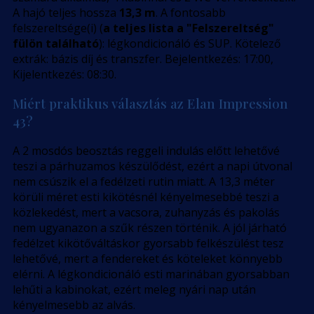
A hajó teljes hossza
13,3 m
. A fontosabb
felszereltsége(i) (
a teljes lista a "Felszereltség"
fülön található
): légkondicionáló és SUP. Kötelező
extrák: bázis díj és transzfer. Bejelentkezés: 17:00,
Kijelentkezés: 08:30.
Miért praktikus választás az Elan Impression
43?
A 2 mosdós beosztás reggeli indulás előtt lehetővé
teszi a párhuzamos készülődést, ezért a napi útvonal
nem csúszik el a fedélzeti rutin miatt. A 13,3 méter
körüli méret esti kikötésnél kényelmesebbé teszi a
közlekedést, mert a vacsora, zuhanyzás és pakolás
nem ugyanazon a szűk részen történik. A jól járható
fedélzet kikötőváltáskor gyorsabb felkészülést tesz
lehetővé, mert a fendereket és köteleket könnyebb
elérni. A légkondicionáló esti marinában gyorsabban
lehűti a kabinokat, ezért meleg nyári nap után
kényelmesebb az alvás.