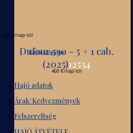
400 €
/nap-tól
Dufour 530 - 5 + 1 cab.
Karib-szigetek
(2025)
12534
400 €
/nap-tól
Hajó adatok
Árak/Kedvezmények
Felszereltség
HAJÓ ÁTVÉTELE