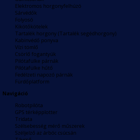
Elektromos horgonyfelhúzó
Sárvédők
Folyosó
Kikötőkötelek
Tartalék horgony (Tartalék segédhorgony)
Kabinvédő ponyva
Vízi tömlő
Csörlő fogantyúk
Pilótafülke párnák
Pilótafülke hűtő
Fedélzeti napozó párnák
Fürdőplatform
Navigáció
Robotpilóta
GPS térképplotter
Tridata
Szélsebesség mérő műszerek
Széljelző az árbóc csúcsán
Távcső