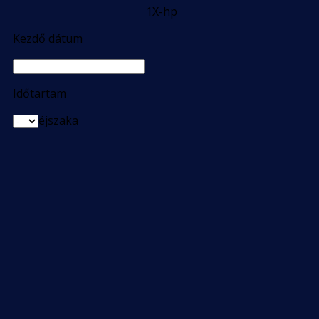
1X-hp
Kezdő dátum
Időtartam
éjszaka