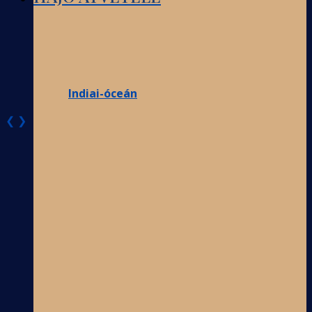
Indiai-óceán
❮
❯