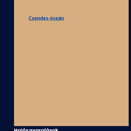
Csendes-óceán
Hajós nyaralások