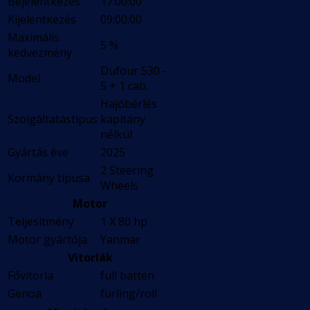
Bejelentkezés
17:00:00
Kijelentkezés
09:00:00
Maximális
5 %
kedvezmény
Dufour 530 -
Model
5 + 1 cab.
Hajóbérlés
Szolgáltatástípus
kapitány
nélkül
Gyártás éve
2025
2 Steering
Kormány típusa
Wheels
Motor
Teljesítmény
1 X 80 hp
Motor gyártója
Yanmar
Vitorlák
Fővitorla
full batten
Genoa
furling/roll