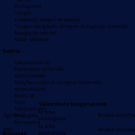
Orrhajtómű
Iránytű
Elválasztó, tengeri térképhez
Tengeri navigációs térképek és hajózási útmutató
Navigációs készlet
Radar reflektor
Galéria
Gázpalackok (2)
Elektromos vízforraló
Gáztűzhelyek
Konyhai eszközök (konyhai felszerelés,
evőeszközök)
Moka tál
Sütő
Választható Szolgáltatások
Hűtőszekrény
Az árba
Ágynemű
---
Minden kikötőb
Mosogató
belefoglalva
Borospince
Az árba
WIFI
---
Minden kikötőb
belefoglalva
Biztosnág