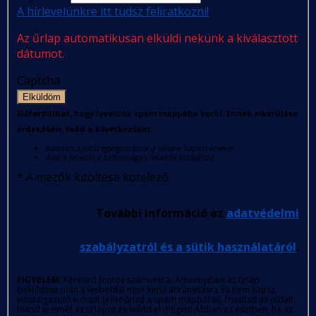
A hírlevelünkre itt tudsz feliratkozni!
Az űrlap automatikusan elküldi nekünk a kiválasztott
dátumot.
Captcha
Elküldöm
Előfordulhat, hogy levelünk spam mappába kerül. Ennek elkerülése
érdekében, tedd a következőket:
Kattints a jobb egérgombbal a tőlünk kapott levélre
Add a feladót a biztonságos feladók listájához
*
A mezők kitöltése kötelező
További információ az
adatvédelmi
szabályzatról és a sütik használatáról
.
FIGYELEM
: Kérésed fontos számunkra. Amennyiben az űrlap
beküldése után a weboldal nem kerül átirányításra és nem kapsz
visszaigazoló e-mailt (ellenőrizd a spam mappát is), frissítsd az oldalt,
töltsd ki ismét az űrlapot és küldd el megint! Abban az esetben, ha az