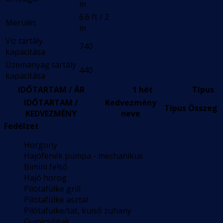
m
6.6 ft / 2
Merülés
m
Víz tartály
740
kapacitása
Üzemanyag tartály
440
kapacitása
IDŐTARTAM / ÁR
1 hét
Típus
IDŐTARTAM /
Kedvezmény
Típus
Összeg
KEDVEZMÉNY
neve
Fedélzet
Horgony
Hajófenék pumpa - mechanikus
Bimini felső
Hajó horog
Pilótafülke grill
Pilótafülke asztal
Pilótafülke/tat, külső zuhany
Gumicsónak