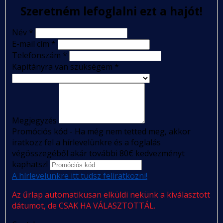
Szeretném lefoglalni ezt a hajót!
Név
*
E-mail cím
*
Telefonszám
*
Kapitányra van szükségem
*
Megjegyzés
Promóciós kód - Ha még nem tetted meg, akkor
iratkozz fel a hírlevelünkre és a foglalás
végösszegéből akár további 80€ kedvezményt
kaphatsz!
A hírlevelünkre itt tudsz feliratkozni!
Az űrlap automatikusan elküldi nekünk a kiválasztott
dátumot, de CSAK HA VÁLASZTOTTÁL.