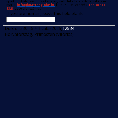
újbóli próbálkozásod is sikertelen, vedd fel a kapcsolatot velünk e-
mailen
info@boattheglobe.hu
keresztül, vagy hívd a
+36 30 311
3328
-as telefonszámot.
If you are human, leave this field blank.
Dufour 530 - 5 + 1 cab. (2025)
12534
Horvátország, Primosten (Vitorlás)