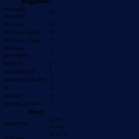
Megjelenés
Maximális
12
utasszám
Férőhely
13
Férőhely: kabin
10
Férőhely: szalon
2
Férőhely:
1
személyzet
Kabinok
6
Utas kabinok
5
Személyzeti kabin
1
WC
4
Utas wc
3
Személyzeti wc
1
Méret
53 ft /
Hajóhossz
16.4 m
16 ft / 5
Orrsugár