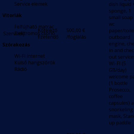
Service elemek
dish liquid 
sponge, 1
Vitorlák
small soap
wc
Felfújható matrac
Kötelező
500,00
€
paper/toile
Elektromos csörlő
Szervízdíj
fizetendő
/foglalás
outboard
engine, ch
Szórakozás
in and chec
Wi-Fi internet
out service
Külső hangszórók
WI-FI (5
Rádió
GB/day)
welcome p
(1 bottle
Prosecco,
coffee
capsules) 
snorkeling
mask, Stan
up paddle