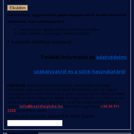
Captcha
Elküldöm
Előfordulhat, hogy levelünk spam mappába kerül. Ennek elkerülése
érdekében, tedd a következőket:
Kattints a jobb egérgombbal a tőlünk kapott levélre
Add a feladót a biztonságos feladók listájához
*
A mezők kitöltése kötelező
További információ az
adatvédelmi
szabályzatról és a sütik használatáról
.
FIGYELEM
: Kérésed fontos számunkra. Amennyiben az űrlap
beküldése után a weboldal nem kerül átirányításra és nem kapsz
visszaigazoló e-mailt (ellenőrizd a spam mappát is), frissítsd az oldalt,
töltsd ki ismét az űrlapot és küldd el megint! Abban az esetben, ha az
újbóli próbálkozásod is sikertelen, vedd fel a kapcsolatot velünk e-
mailen
info@boattheglobe.hu
keresztül, vagy hívd a
+36 30 311
3328
-as telefonszámot.
If you are human, leave this field blank.
Hasonló hajó