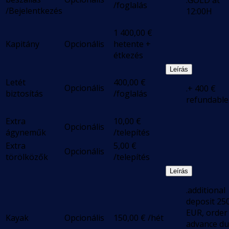
.GOLD at
/foglalás
/Bejelentkezés
12:00H
1 400,00
€
Kapitány
Opcionális
hetente +
étkezés
Leírás
Letét
400,00
€
Opcionális
.+ 400 €
biztosítás
/foglalás
refundable
Extra
10,00
€
Opcionális
ágyneműk
/telepítés
Extra
5,00
€
Opcionális
törölközők
/telepítés
Leírás
.additional
deposit 25
EUR, order 
Kayak
Opcionális
150,00
€
/hét
advance d