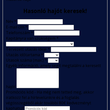
Hasonló hajót keresek!
Név
*
E-mail cím
*
Telefonszám
*
Kapitányra van szükségem
*
Tervezett utazás ideje
*
Utazás időtartama
*
Utasok száma (max.)
*
Egyéb információ, amely segít megtalálni a keresett
hajót
Promóciós kód - Ha még nem tetted meg, akkor
iratkozz fel a hírlevelünkre és a foglalás
végösszegéből akár további 80€ kedvezményt
kaphatsz!