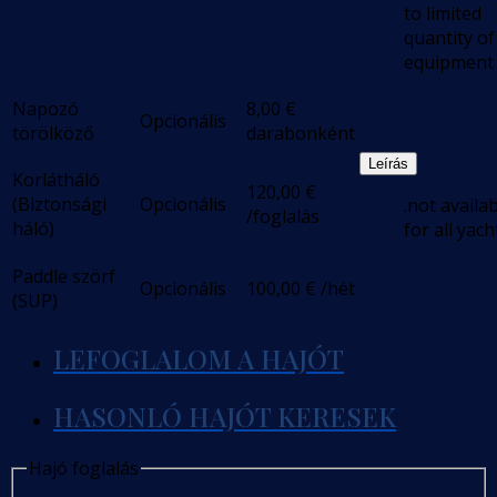
to limited
quantity of
equipment
Napozó
8,00
€
Opcionális
törölköző
darabonként
Leírás
Korlátháló
120,00
€
(Biztonsági
Opcionális
.not availa
/foglalás
háló)
for all yach
Paddle szörf
Opcionális
100,00
€
/hét
(SUP)
LEFOGLALOM A HAJÓT
HASONLÓ HAJÓT KERESEK
Hajó foglalás