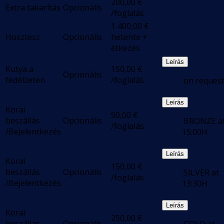
200,00
€
Extra takarítás
Opcionális
/foglalás
1 400,00
€
Hosztesz
Opcionális
hetente +
étkezés
Leírás
Kutya a
150,00
€
Opcionális
fedélzeten
/foglalás
.on reques
Leírás
Korai
90,00
€
beszállás
Opcionális
.BRONZE a
/foglalás
/Bejelentkezés
15:00H
Leírás
Korai
150,00
€
beszállás
Opcionális
.SILVER at
/foglalás
/Bejelentkezés
13:30H
Leírás
Korai
250,00
€
beszállás
Opcionális