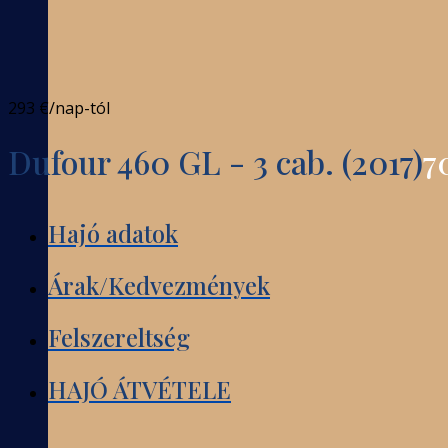
293 €
/nap-tól
Dufour 460 GL - 3 cab. (2017)
7
Hajó adatok
Árak/Kedvezmények
Felszereltség
HAJÓ ÁTVÉTELE