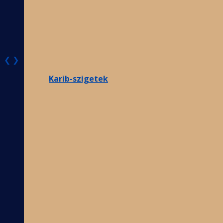
❮
❯
Karib-szigetek