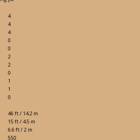
4
4
4
0
0
2
2
0
1
1
0
46 ft / 14.2 m
15 ft / 4.5 m
6.6 ft / 2 m
550