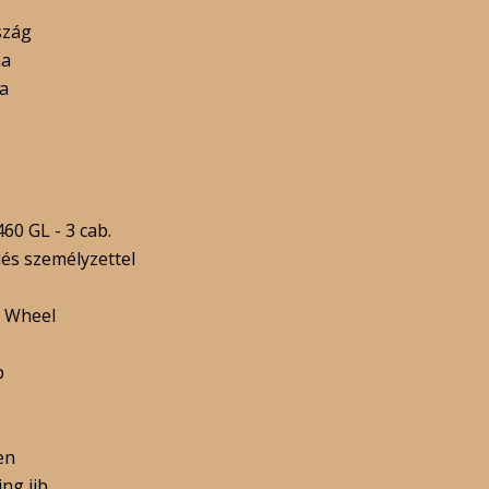
szág
na
a
60 GL - 3 cab.
és személyzettel
g Wheel
p
en
ing jib