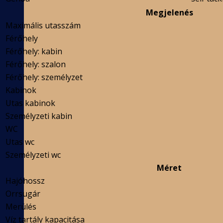
Megjelenés
Maximális utasszám
Férőhely
Férőhely: kabin
Férőhely: szalon
Férőhely: személyzet
Kabinok
Utas kabinok
Személyzeti kabin
WC
Utas wc
Személyzeti wc
Méret
Hajóhossz
Orrsugár
Merülés
Víz tartály kapacitása