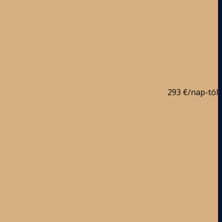
293 €
/nap-tól