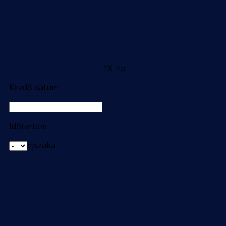
1X-hp
Kezdő dátum
Időtartam
éjszaka