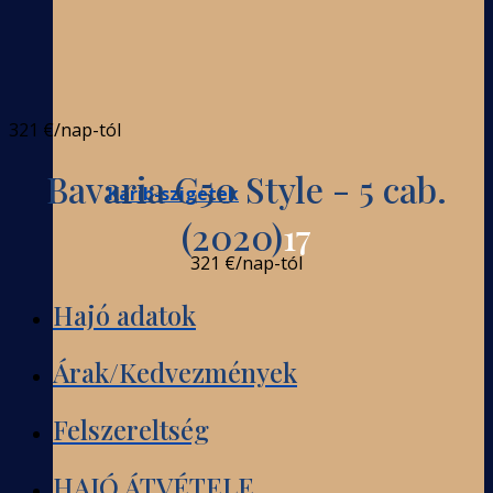
321 €
/nap-tól
Bavaria C50 Style - 5 cab.
Karib-szigetek
(2020)
17
321 €
/nap-tól
Hajó adatok
Árak/Kedvezmények
Felszereltség
HAJÓ ÁTVÉTELE