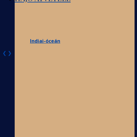
Indiai-óceán
❮
❯