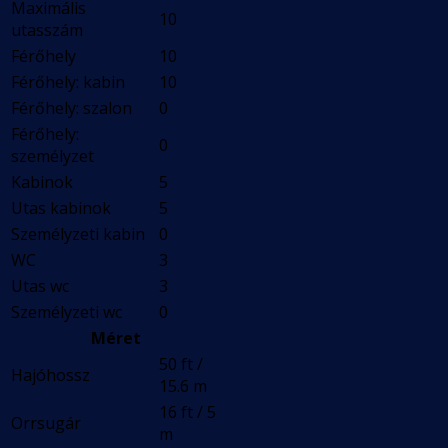
Maximális
10
utasszám
Férőhely
10
Férőhely: kabin
10
Férőhely: szalon
0
Férőhely:
0
személyzet
Kabinok
5
Utas kabinok
5
Személyzeti kabin
0
WC
3
Utas wc
3
Személyzeti wc
0
Méret
50 ft /
Hajóhossz
15.6 m
16 ft / 5
Orrsugár
m