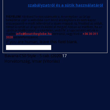
szabályzatról és a sütik használatáról
.
FIGYELEM
: Kérésed fontos számunkra. Amennyiben az űrlap
beküldése után a weboldal nem kerül átirányításra és nem kapsz
visszaigazoló e-mailt (ellenőrizd a spam mappát is), frissítsd az oldalt,
töltsd ki ismét az űrlapot és küldd el megint! Abban az esetben, ha az
újbóli próbálkozásod is sikertelen, vedd fel a kapcsolatot velünk e-
mailen
info@boattheglobe.hu
keresztül, vagy hívd a
+36 30 311
3328
-as telefonszámot.
If you are human, leave this field blank.
Bavaria C50 Style - 5 cab. (2020)
17
Horvátország, Vrsar (Vitorlás)