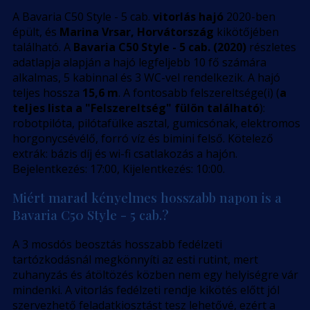
A Bavaria C50 Style - 5 cab.
vitorlás hajó
2020-ben
épült, és
Marina Vrsar, Horvátország
kikötőjében
található. A
Bavaria C50 Style - 5 cab. (2020)
részletes
adatlapja alapján a hajó legfeljebb 10 fő számára
alkalmas, 5 kabinnal és 3 WC-vel rendelkezik. A hajó
teljes hossza
15,6 m
. A fontosabb felszereltsége(i) (
a
teljes lista a "Felszereltség" fülön található
):
robotpilóta, pilótafülke asztal, gumicsónak, elektromos
horgonycsévélő, forró víz és bimini felső. Kötelező
extrák: bázis díj és wi-fi csatlakozás a hajón.
Bejelentkezés: 17:00, Kijelentkezés: 10:00.
Miért marad kényelmes hosszabb napon is a
Bavaria C50 Style - 5 cab.?
A 3 mosdós beosztás hosszabb fedélzeti
tartózkodásnál megkönnyíti az esti rutint, mert
zuhanyzás és átöltözés közben nem egy helyiségre vár
mindenki. A vitorlás fedélzeti rendje kikötés előtt jól
szervezhető feladatkiosztást tesz lehetővé, ezért a