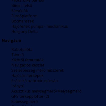
Pilótafülke párnák
Bimini felső
Sárvédők
Fürdőplatform
Bócmanszék
Hajófenék pumpa - mechanikus
Horgony Delta
Navigáció
Robotpilóta
Távcső
Kikötői útmutatók
Navigációs készlet
Szélsebesség mérő műszerek
Hajózási térképek
Széljelző az árbóc csúcsán
Iránytű
Akusztikus mélységmérő/Mélységmérő
GPS térképplotter (2)
Sebességmérő