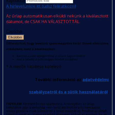
kaphatsz!
A hírlevelünkre itt tudsz feliratkozni!
Az űrlap automatikusan elküldi nekünk a kiválasztott
dátumot, de CSAK HA VÁLASZTOTTÁL.
Captcha
Elküldöm
Előfordulhat, hogy levelünk spam mappába kerül. Ennek elkerülése
érdekében, tedd a következőket:
Kattints a jobb egérgombbal a tőlünk kapott levélre
Add a feladót a biztonságos feladók listájához
*
A mezők kitöltése kötelező
További információ az
adatvédelmi
szabályzatról és a sütik használatáról
.
FIGYELEM
: Kérésed fontos számunkra. Amennyiben az űrlap
beküldése után a weboldal nem kerül átirányításra és nem kapsz
visszaigazoló e-mailt (ellenőrizd a spam mappát is), frissítsd az oldalt,
töltsd ki ismét az űrlapot és küldd el megint! Abban az esetben, ha az