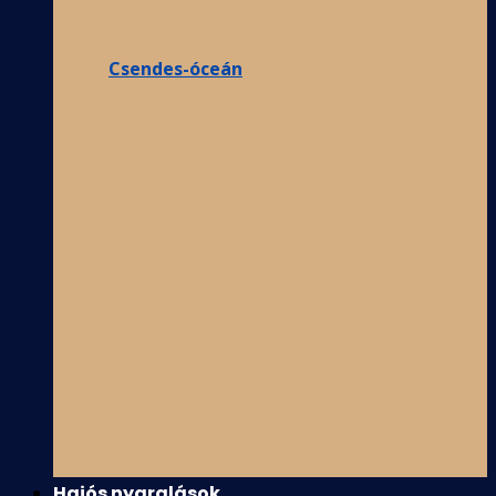
Csendes-óceán
Hajós nyaralások