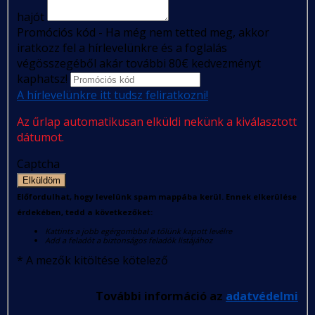
hajót
Promóciós kód - Ha még nem tetted meg, akkor
iratkozz fel a hírlevelünkre és a foglalás
végösszegéből akár további 80€ kedvezményt
kaphatsz!
A hírlevelünkre itt tudsz feliratkozni!
Az űrlap automatikusan elküldi nekünk a kiválasztott
dátumot.
Captcha
Elküldöm
Előfordulhat, hogy levelünk spam mappába kerül. Ennek elkerülése
érdekében, tedd a következőket:
Kattints a jobb egérgombbal a tőlünk kapott levélre
Add a feladót a biztonságos feladók listájához
*
A mezők kitöltése kötelező
További információ az
adatvédelmi