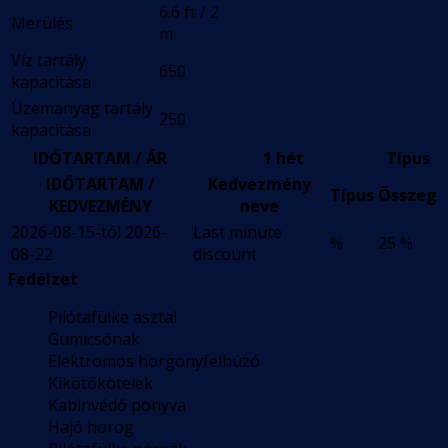
6.6 ft / 2
Merülés
m
Víz tartály
650
kapacitása
Üzemanyag tartály
250
kapacitása
IDŐTARTAM / ÁR
1 hét
Típus
IDŐTARTAM /
Kedvezmény
Típus
Összeg
KEDVEZMÉNY
neve
2026-08-15-tól 2026-
Last minute
%
25 %
08-22
discount
Fedélzet
Pilótafülke asztal
Gumicsónak
Elektromos horgonyfelhúzó
Kikötőkötelek
Kabinvédő ponyva
Hajó horog