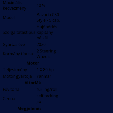
Maximális
10 %
kedvezmény
Bavaria C50
Model
Style - 5 cab.
Hajóbérlés
Szolgáltatástípus
kapitány
nélkül
Gyártás éve
2020
2 Steering
Kormány típusa
Wheels
Motor
Teljesítmény
1 X 80 hp
Motor gyártója
Yanmar
Vitorlák
Fővitorla
furling/roll
self tacking
Genoa
jib
Megjelenés