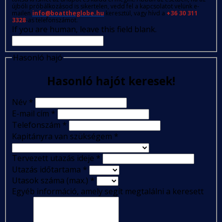
újbóli próbálkozásod is sikertelen, vedd fel a kapcsolatot velünk e-
mailen
info@boattheglobe.hu
keresztül, vagy hívd a
+36 30 311
3328
-as telefonszámot.
If you are human, leave this field blank.
Hasonló hajó
Hasonló hajót keresek!
Név
*
E-mail cím
*
Telefonszám
*
Kapitányra van szükségem
*
Tervezett utazás ideje
*
Utazás időtartama
*
Utasok száma (max.)
*
Egyéb információ, amely segít megtalálni a keresett