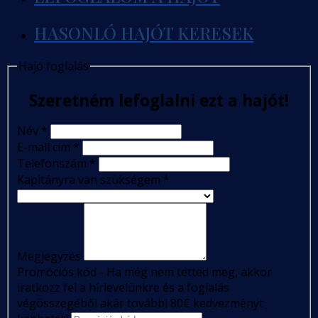
HASONLÓ HAJÓT KERESEK
Hajó foglalás
Szeretném lefoglalni ezt a hajót!
Név
*
E-mail cím
*
Telefonszám
*
Kapitányra van szükségem
*
Megjegyzés
Promóciós kód - Ha még nem tetted meg, akkor
iratkozz fel a hírlevelünkre és a foglalás
végösszegéből akár további 80€ kedvezményt