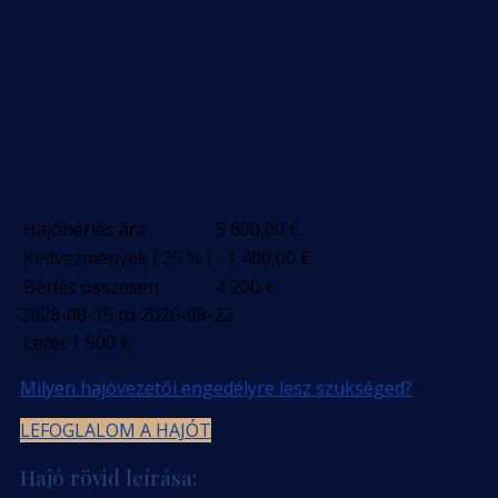
Hajóbérlés ára
5 600,00
€
Kedvezmények ( 25 % )
- 1 400,00
€
Bérlés összesen
4 200
€
2026-08-15 to 2026-08-22
Letét
1 500
€
Milyen hajóvezetői engedélyre lesz szükséged?
LEFOGLALOM A HAJÓT
Hajó rövid leírása: