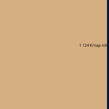
1 124 €
/nap-tól