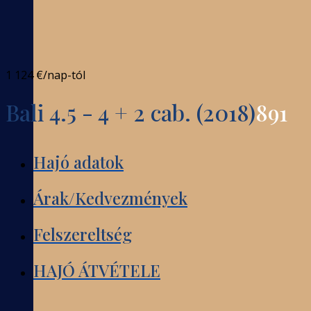
1 124 €
/nap-tól
Bali 4.5 - 4 + 2 cab. (2018)
891
Hajó adatok
Árak/Kedvezmények
Felszereltség
HAJÓ ÁTVÉTELE