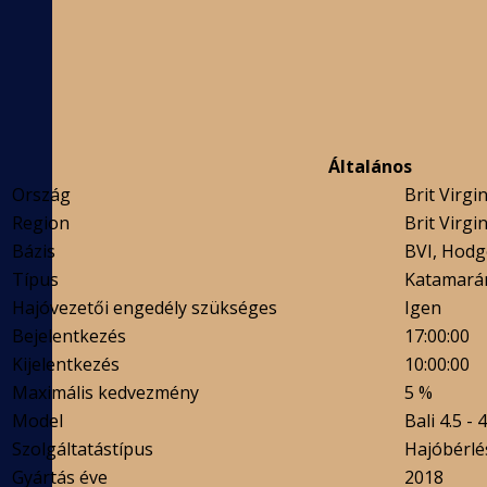
Általános
Ország
Brit Virgi
Region
Brit Virgi
Bázis
BVI, Hodg
Típus
Katamará
Hajóvezetői engedély szükséges
Igen
Bejelentkezés
17:00:00
Kijelentkezés
10:00:00
Maximális kedvezmény
5 %
Model
Bali 4.5 - 
Szolgáltatástípus
Hajóbérlé
Gyártás éve
2018