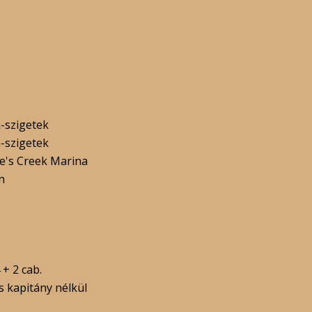
n-szigetek
n-szigetek
e's Creek Marina
n
4 + 2 cab.
s kapitány nélkül