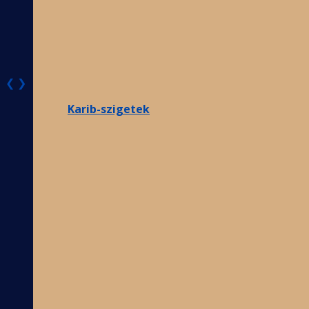
❮
❯
Karib-szigetek