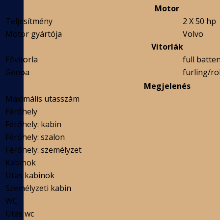
Motor
Teljesítmény
2 X 50 hp
Motor gyártója
Volvo
Vitorlák
Fővitorla
full batte
Genoa
furling/rol
Megjelenés
Maximális utasszám
Férőhely
Férőhely: kabin
Férőhely: szalon
Férőhely: személyzet
Kabinok
Utas kabinok
Személyzeti kabin
WC
Utas wc