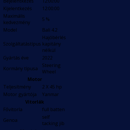
Bejelentkezés
12:00:00
Kijelentkezés
12:00:00
Maximális
5 %
kedvezmény
Model
Bali 4.2
Hajóbérlés
Szolgáltatástípus
kapitány
nélkül
Gyártás éve
2022
Steering
Kormány típusa
Wheel
Motor
Teljesítmény
2 X 45 hp
Motor gyártója
Yanmar
Vitorlák
Fővitorla
full batten
self
Genoa
tacking jib