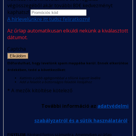
végösszegéből akár további 80€ kedvezményt
kaphatsz!
A hírlevelünkre itt tudsz feliratkozni!
Az űrlap automatikusan elküldi nekünk a kiválasztott
dátumot.
Captcha
Elküldöm
Előfordulhat, hogy levelünk spam mappába kerül. Ennek elkerülése
érdekében, tedd a következőket:
Kattints a jobb egérgombbal a tőlünk kapott levélre
Add a feladót a biztonságos feladók listájához
*
A mezők kitöltése kötelező
További információ az
adatvédelmi
szabályzatról és a sütik használatáról
.
FIGYELEM
: Kérésed fontos számunkra. Amennyiben az űrlap