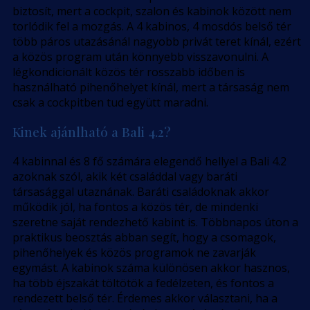
biztosít, mert a cockpit, szalon és kabinok között nem
torlódik fel a mozgás. A 4 kabinos, 4 mosdós belső tér
több páros utazásánál nagyobb privát teret kínál, ezért
a közös program után könnyebb visszavonulni. A
légkondicionált közös tér rosszabb időben is
használható pihenőhelyet kínál, mert a társaság nem
csak a cockpitben tud együtt maradni.
Kinek ajánlható a Bali 4.2?
4 kabinnal és 8 fő számára elegendő hellyel a Bali 4.2
azoknak szól, akik két családdal vagy baráti
társasággal utaznának. Baráti családoknak akkor
működik jól, ha fontos a közös tér, de mindenki
szeretne saját rendezhető kabint is. Többnapos úton a
praktikus beosztás abban segít, hogy a csomagok,
pihenőhelyek és közös programok ne zavarják
egymást. A kabinok száma különösen akkor hasznos,
ha több éjszakát töltötök a fedélzeten, és fontos a
rendezett belső tér. Érdemes akkor választani, ha a