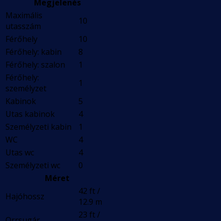
Megjelenés
Maximális
10
utasszám
Férőhely
10
Férőhely: kabin
8
Férőhely: szalon
1
Férőhely:
1
személyzet
Kabinok
5
Utas kabinok
4
Személyzeti kabin
1
WC
4
Utas wc
4
Személyzeti wc
0
Méret
42 ft /
Hajóhossz
12.9 m
23 ft /
Orrsugár