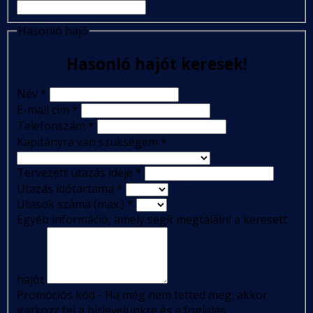
Hasonló hajó
Hasonló hajót keresek!
Név
*
E-mail cím
*
Telefonszám
*
Kapitányra van szükségem
*
Tervezett utazás ideje
*
Utazás időtartama
*
Utasok száma (max.)
*
Egyéb információ, amely segít megtalálni a keresett
hajót
Promóciós kód - Ha még nem tetted meg, akkor
iratkozz fel a hírlevelünkre és a foglalás