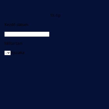
1X-hp
Kezdő dátum
Időtartam
éjszaka