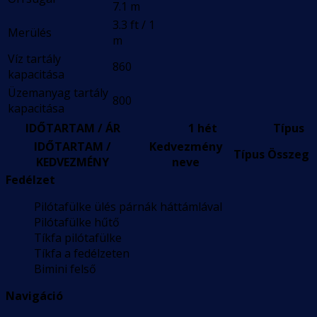
7.1 m
3.3 ft / 1
Merülés
m
Víz tartály
860
kapacitása
Üzemanyag tartály
800
kapacitása
IDŐTARTAM / ÁR
1 hét
Típus
IDŐTARTAM /
Kedvezmény
Típus
Összeg
KEDVEZMÉNY
neve
Fedélzet
Pilótafülke ülés párnák háttámlával
Pilótafülke hűtő
Tíkfa pilótafülke
Tíkfa a fedélzeten
Bimini felső
Navigáció