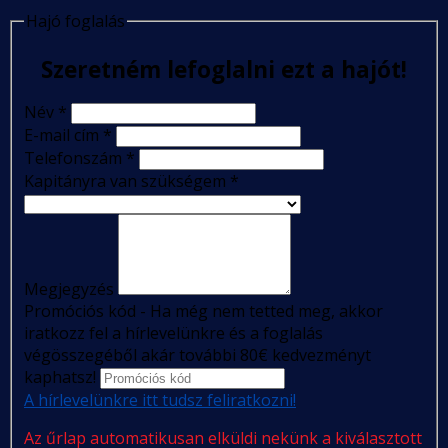
Hajó foglalás
Szeretném lefoglalni ezt a hajót!
Név
*
E-mail cím
*
Telefonszám
*
Kapitányra van szükségem
*
Megjegyzés
Promóciós kód - Ha még nem tetted meg, akkor
iratkozz fel a hírlevelünkre és a foglalás
végösszegéből akár további 80€ kedvezményt
kaphatsz!
A hírlevelünkre itt tudsz feliratkozni!
Az űrlap automatikusan elküldi nekünk a kiválasztott