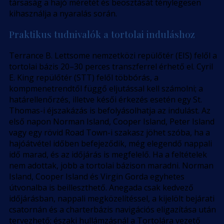
társaság a hajó méretét és beosztását ténylegesen
kihasználja a nyaralás során.
Praktikus tudnivalók a tortolai induláshoz
Terrance B. Lettsome nemzetközi repülőtér (EIS) felől a
tortolai bázis 20–30 perces transzferrel érhető el. Cyril
E. King repülőtér (STT) felől többórás, a
kompmenetrendtől függő eljutással kell számolni; a
határellenőrzés, illetve késői érkezés esetén egy St.
Thomas-i éjszakázás is befolyásolhatja az indulást. Az
első napon Norman Island, Cooper Island, Peter Island
vagy egy rövid Road Town-i szakasz jöhet szóba, ha a
hajóátvétel időben befejeződik, még elegendő nappali
idő marad, és az időjárás is megfelelő. Ha a feltételek
nem adottak, jobb a tortolai bázison maradni. Norman
Island, Cooper Island és Virgin Gorda egyhetes
útvonalba is beilleszthető. Anegada csak kedvező
időjárásban, nappali megközelítéssel, a kijelölt bejárati
csatornán és a charterbázis navigációs eligazítása után
tervezhető; északi hullámzásnál a Tortolára vezető