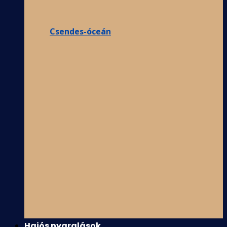
Csendes-óceán
Hajós nyaralások