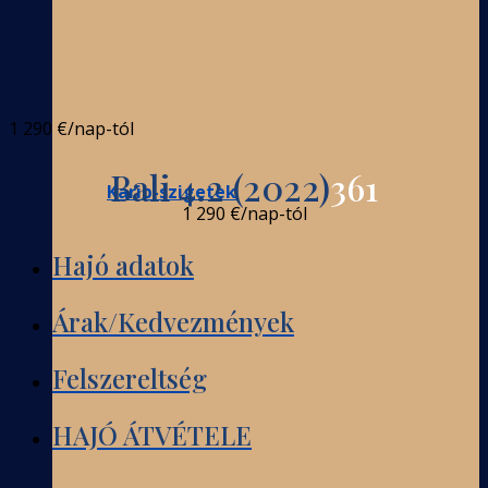
1 290 €
/nap-tól
Bali 4.2 (2022)
361
Karib-szigetek
1 290 €
/nap-tól
Hajó adatok
Árak/Kedvezmények
Felszereltség
HAJÓ ÁTVÉTELE