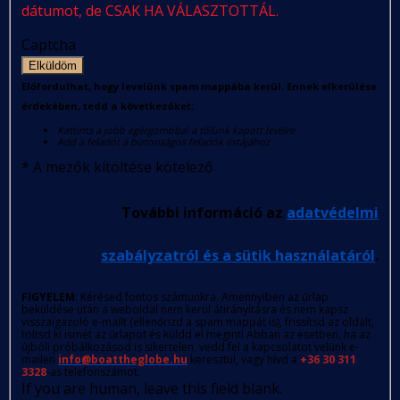
dátumot, de CSAK HA VÁLASZTOTTÁL.
Captcha
Elküldöm
Előfordulhat, hogy levelünk spam mappába kerül. Ennek elkerülése
érdekében, tedd a következőket:
Kattints a jobb egérgombbal a tőlünk kapott levélre
Add a feladót a biztonságos feladók listájához
*
A mezők kitöltése kötelező
További információ az
adatvédelmi
szabályzatról és a sütik használatáról
.
FIGYELEM
: Kérésed fontos számunkra. Amennyiben az űrlap
beküldése után a weboldal nem kerül átirányításra és nem kapsz
visszaigazoló e-mailt (ellenőrizd a spam mappát is), frissítsd az oldalt,
töltsd ki ismét az űrlapot és küldd el megint! Abban az esetben, ha az
újbóli próbálkozásod is sikertelen, vedd fel a kapcsolatot velünk e-
mailen
info@boattheglobe.hu
keresztül, vagy hívd a
+36 30 311
3328
-as telefonszámot.
If you are human, leave this field blank.