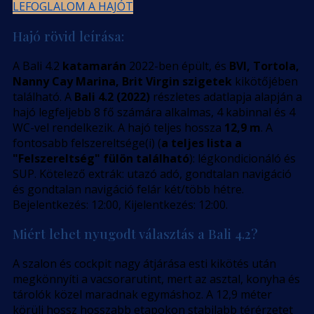
LEFOGLALOM A HAJÓT
Hajó rövid leírása:
A Bali 4.2
katamarán
2022-ben épült, és
BVI, Tortola,
Nanny Cay Marina, Brit Virgin szigetek
kikötőjében
található. A
Bali 4.2 (2022)
részletes adatlapja alapján a
hajó legfeljebb 8 fő számára alkalmas, 4 kabinnal és 4
WC-vel rendelkezik. A hajó teljes hossza
12,9 m
. A
fontosabb felszereltsége(i) (
a teljes lista a
"Felszereltség" fülön található
): légkondicionáló és
SUP. Kötelező extrák: utazó adó, gondtalan navigáció
és gondtalan navigáció felár két/több hétre.
Bejelentkezés: 12:00, Kijelentkezés: 12:00.
Miért lehet nyugodt választás a Bali 4.2?
A szalon és cockpit nagy átjárása esti kikötés után
megkönnyíti a vacsorarutint, mert az asztal, konyha és
tárolók közel maradnak egymáshoz. A 12,9 méter
körüli hossz hosszabb etapokon stabilabb térérzetet