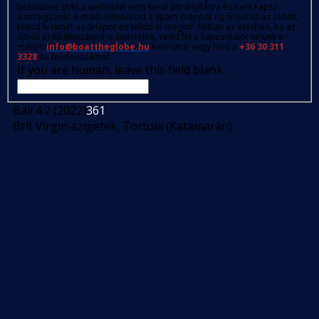
beküldése után a weboldal nem kerül átirányításra és nem kapsz
visszaigazoló e-mailt (ellenőrizd a spam mappát is), frissítsd az oldalt,
töltsd ki ismét az űrlapot és küldd el megint! Abban az esetben, ha az
újbóli próbálkozásod is sikertelen, vedd fel a kapcsolatot velünk e-
mailen
info@boattheglobe.hu
keresztül, vagy hívd a
+36 30 311
3328
-as telefonszámot.
If you are human, leave this field blank.
Bali 4.2 (2022)
361
Brit Virgin-szigetek, Tortola (Katamarán)