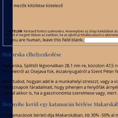
*
A mezők kitöltése kötelező
FIGYELEM
: Kérésed fontos számunkra. Amennyiben az űrlap beküldése után a
küldd el megint! Abban az esetben, ha az újbóli próbálkozásod is sikertele
If you are human, leave this field blank.
Makarska elhelyezkedése
Makarska, Splittől légvonalban 28,1 nm-re, közúton 47,5 
Délkeletről az Osejava fok, északnyugatról a Szent Péter fé
Nem tudod, hogyan add le a munkahelyi stresszt, vagy a 
hétköznapok fáradalmait, hogy pihenjen a fenyőfák árnyéká
helyed akkor is, ha a gasztronómia szerelmese vagy, mert
Mennyibe kerül egy katamarán bérlése Makarská
A katamaránok bérleti díja Makarskában, kb 30% -50% al m