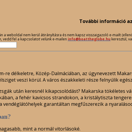
További információ a
 weboldal nem kerül átirányításra és nem kapsz visszaigazoló e-mailt (ellenőriz
n, vedd fel a kapcsolatot velünk e-mailen
info@boattheglobe.hu
keresztül, v
nm-re délkeletre, Közép-Dalmáciában, az úgynevezett Makars
lsziget veszi körül. A város északkeleti része felnyúlik egé
vizsgák után keresnél kikapcsolódást? Makarska tökéletes 
ban, a fehér kavicsos strandokon, a kristálytiszta tengeren
 a vendéglátóhelyek garantáltan megfűszerezik a nyaralásod
ban?
agasabb, mint a normál vitorlásoké.