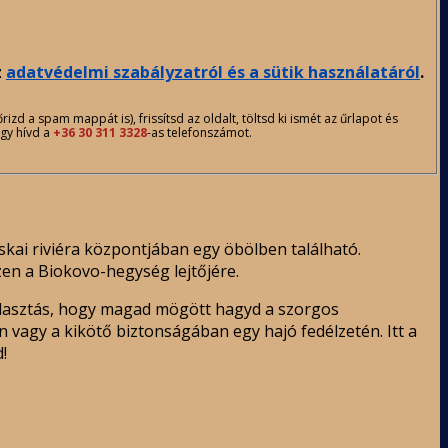
z
adatvédelmi szabályzatról és a sütik használatáról
.
d a spam mappát is), frissítsd az oldalt, töltsd ki ismét az űrlapot és
agy hívd a
+36 30 311 3328
-as telefonszámot.
kai riviéra központjában egy öbölben található.
szen a Biokovo-hegység lejtőjére.
választás, hogy magad mögött hagyd a szorgos
 vagy a kikötő biztonságában egy hajó fedélzetén. Itt a
!