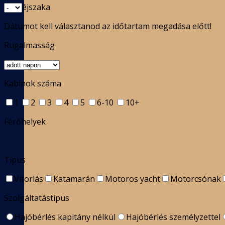
éjszaka
Dátumot kell választanod az időtartam megadása előtt!
Rugalmasság
Kabinok száma
1
2
3
4
5
6-10
10+
Férőhelyek
Típus
Vitorlás
Katamarán
Motoros yacht
Motorcsónak
Szolgáltatástípus
Hajóbérlés kapitány nélkül
Hajóbérlés személyzettel