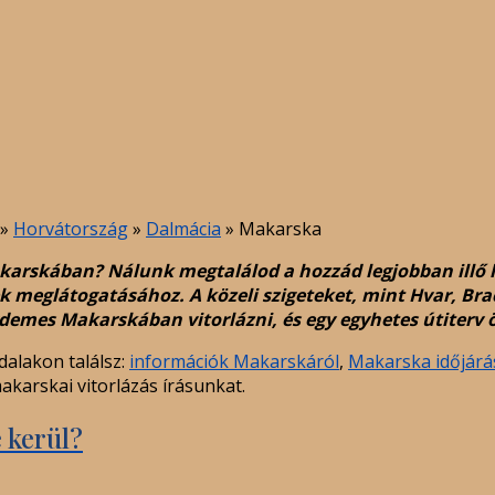
»
Horvátország
»
Dalmácia
»
Makarska
arskában? Nálunk megtalálod a hozzád legjobban illő ha
 meglátogatásához. A közeli szigeteket, mint Hvar, Brač,
demes Makarskában vitorlázni, és egy egyhetes útiterv 
dalakon találsz:
információk Makarskáról
,
Makarska időjárá
akarskai vitorlázás írásunkat.
 kerül?