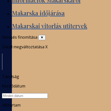
Makarska időjárása
Makarskai vitorlás utitervek
Keresés finomítása
▼
Úticél megváltoztatása
X
Távolság
Kezdődátum
Időtartam