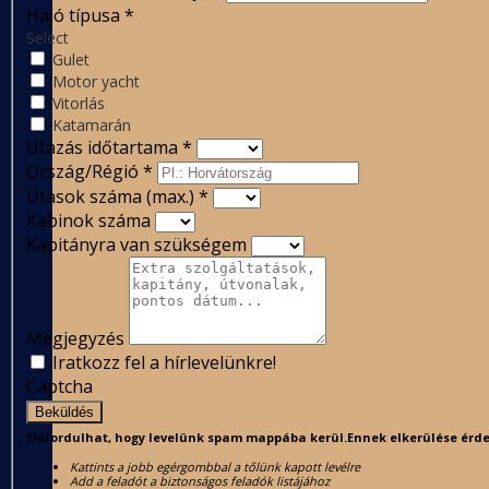
Hajó típusa
*
Select
Gulet
Motor yacht
Vitorlás
Katamarán
Utazás időtartama
*
Ország/Régió
*
Utasok száma (max.)
*
Kabinok száma
Kapitányra van szükségem
Megjegyzés
Iratkozz fel a hírlevelünkre!
Captcha
Beküldés
Előfordulhat, hogy levelünk spam mappába kerül.Ennek elkerülése érde
Kattints a jobb egérgombbal a tőlünk kapott levélre
Add a feladót a biztonságos feladók listájához