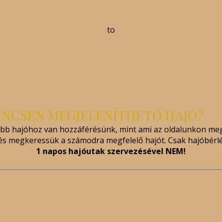
to
INCSEN MEGJELENÍTHETŐ HAJÓ?
öbb hajóhoz van hozzáférésünk, mint ami az oldalunkon meg
 és megkeressük a számodra megfelelő hajót. Csak hajóbérl
1 napos hajóutak szervezésével NEM!