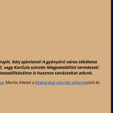
jót. Kérj ajánlatot! A gyönyörű város tökéletes
 vagy Korčula szintén lélegzetelállító természeti
összeállításához is hasznos tanácsokat adunk.
sa
. Meríts ihletet a
Makarskai vitorlás utitervek
ből és