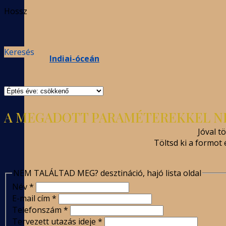
Hossz
Keresés
Indiai-óceán
A MEGADOTT PARAMÉTEREKKEL N
Jóval t
Töltsd ki a formot
NEM TALÁLTAD MEG? desztináció, hajó lista oldal
Név
*
E-mail cím
*
Telefonszám
*
Tervezett utazás ideje
*