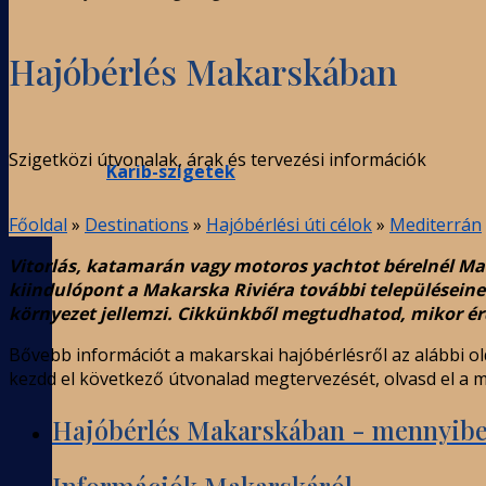
Hajóbérlés Makarskában
Szigetközi útvonalak, árak és tervezési információk
Karib-szigetek
Főoldal
»
Destinations
»
Hajóbérlési úti célok
»
Mediterrán
Vitorlás, katamarán vagy motoros yachtot bérelnél Mak
kiindulópont a Makarska Riviéra további településeinek
környezet jellemzi. Cikkünkből megtudhatod, mikor ér
Bővebb információt a makarskai hajóbérlésről az alábbi ol
kezdd el következő útvonalad megtervezését, olvasd el a m
Hajóbérlés Makarskában - mennyibe
Információk Makarskáról