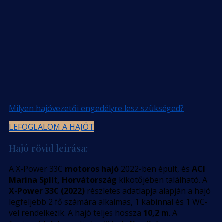
Milyen hajóvezetői engedélyre lesz szükséged?
LEFOGLALOM A HAJÓT
Hajó rövid leírása:
A X-Power 33C
motoros hajó
2022-ben épült, és
ACI
Marina Split, Horvátország
kikötőjében található. A
X-Power 33C (2022)
részletes adatlapja alapján a hajó
legfeljebb 2 fő számára alkalmas, 1 kabinnal és 1 WC-
vel rendelkezik. A hajó teljes hossza
10,2 m
. A