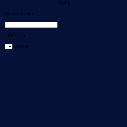
1X-hp
Kezdő dátum
Időtartam
éjszaka