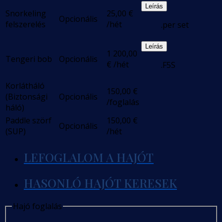
Leírás
Snorkeling
25,00
€
Opcionális
felszerelés
/hét
.per set
Leírás
1 200,00
Tengeri bob
Opcionális
€
/hét
.F5S
Korlátháló
150,00
€
(Biztonsági
Opcionális
/foglalás
háló)
Paddle szörf
150,00
€
Opcionális
(SUP)
/hét
LEFOGLALOM A HAJÓT
HASONLÓ HAJÓT KERESEK
Hajó foglalás