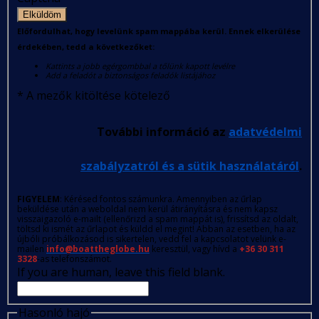
Elküldöm
Előfordulhat, hogy levelünk spam mappába kerül. Ennek elkerülése
érdekében, tedd a következőket:
Kattints a jobb egérgombbal a tőlünk kapott levélre
Add a feladót a biztonságos feladók listájához
*
A mezők kitöltése kötelező
További információ az
adatvédelmi
szabályzatról és a sütik használatáról
.
FIGYELEM
: Kérésed fontos számunkra. Amennyiben az űrlap
beküldése után a weboldal nem kerül átirányításra és nem kapsz
visszaigazoló e-mailt (ellenőrizd a spam mappát is), frissítsd az oldalt,
töltsd ki ismét az űrlapot és küldd el megint! Abban az esetben, ha az
újbóli próbálkozásod is sikertelen, vedd fel a kapcsolatot velünk e-
mailen
info@boattheglobe.hu
keresztül, vagy hívd a
+36 30 311
3328
-as telefonszámot.
If you are human, leave this field blank.
Hasonló hajó