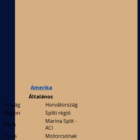
Amerika
Általános
Ország
Horvátország
Region
Spliti régió
Marina Split -
Bázis
ACI
Típus
Motorcsónak