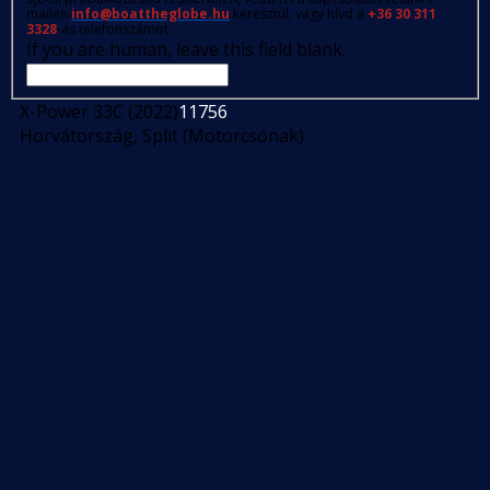
mailen
info@boattheglobe.hu
keresztül, vagy hívd a
+36 30 311
3328
-as telefonszámot.
If you are human, leave this field blank.
X-Power 33C (2022)
11756
Horvátország, Split (Motorcsónak)