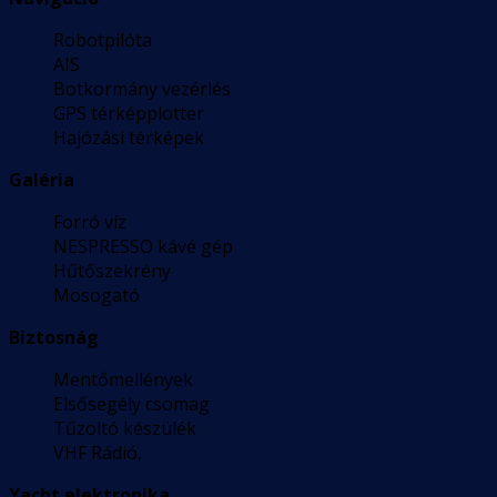
Robotpilóta
AIS
Botkormány vezérlés
GPS térképplotter
Hajózási térképek
Galéria
Forró víz
NESPRESSO kávé gép
Hűtőszekrény
Mosogató
Biztosnág
Mentőmellények
Elsősegély csomag
Tűzoltó készülék
VHF Rádió,
Yacht elektronika