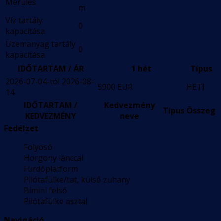
Merülés
m
Víz tartály
0
kapacitása
Üzemanyag tartály
0
kapacitása
IDŐTARTAM / ÁR
1 hét
Típus
2026-07-04-tól 2026-08-
5900 EUR
HETI
14
IDŐTARTAM /
Kedvezmény
Típus
Összeg
KEDVEZMÉNY
neve
Fedélzet
Folyosó
Horgony lánccal
Fürdőplatform
Pilótafülke/tat, külső zuhany
Bimini felső
Pilótafülke asztal
Navigáció