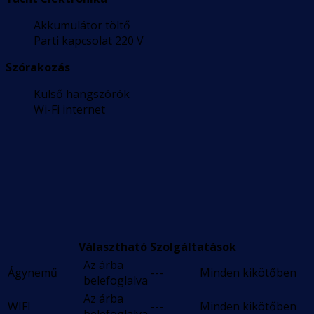
Akkumulátor töltő
Parti kapcsolat 220 V
Szórakozás
Külső hangszórók
Wi-Fi internet
Választható Szolgáltatások
Az árba
Ágynemű
---
Minden kikötőben
belefoglalva
Az árba
WIFI
---
Minden kikötőben