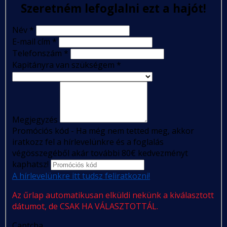
Szeretném lefoglalni ezt a hajót!
Név
*
E-mail cím
*
Telefonszám
*
Kapitányra van szükségem
*
Megjegyzés
Promóciós kód - Ha még nem tetted meg, akkor
iratkozz fel a hírlevelünkre és a foglalás
végösszegéből akár további 80€ kedvezményt
kaphatsz!
A hírlevelünkre itt tudsz feliratkozni!
Az űrlap automatikusan elküldi nekünk a kiválasztott
dátumot, de CSAK HA VÁLASZTOTTÁL.
Captcha