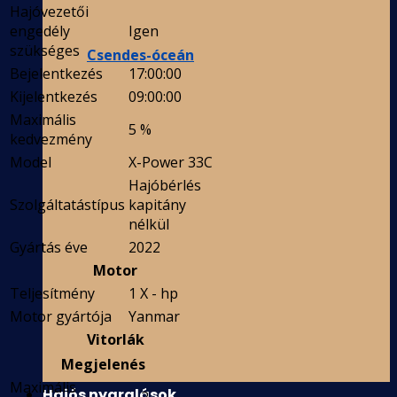
Hajóvezetői
engedély
Igen
szükséges
Csendes-óceán
Bejelentkezés
17:00:00
Kijelentkezés
09:00:00
Maximális
5 %
kedvezmény
Model
X-Power 33C
Hajóbérlés
Szolgáltatástípus
kapitány
nélkül
Gyártás éve
2022
Motor
Teljesítmény
1 X - hp
Motor gyártója
Yanmar
Vitorlák
Megjelenés
Maximális
Hajós nyaralások