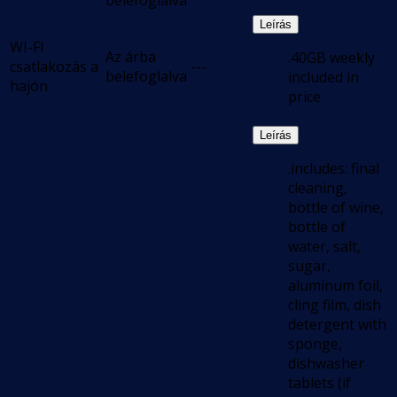
belefoglalva
Leírás
WI-FI
Az árba
.40GB weekly
csatlakozás a
---
belefoglalva
included in
hajón
price
Leírás
.includes: final
cleaning,
bottle of wine,
bottle of
water, salt,
sugar,
aluminum foil,
cling film, dish
detergent with
sponge,
dishwasher
tablets (if