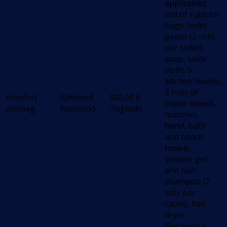
applicable),
roll of rubbish
bags, toilet
paper (2 rolls
per toilet),
soap, table
cloth, 5
kitchen towels,
2 rolls of
Komfort
Kötelező
320,00
€
paper towels,
csomag
fizetendő
/foglalás
matches,
hand, bath
and beach
towels,
shower gel
and hair
shampoo (2
sets per
cabin), hair
dryer,
Nespresso