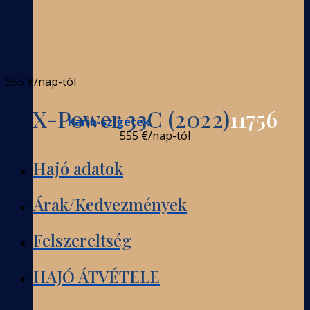
555 €
/nap-tól
X-Power 33C (2022)
11756
Karib-szigetek
555 €
/nap-tól
Hajó adatok
Árak/Kedvezmények
Felszereltség
HAJÓ ÁTVÉTELE