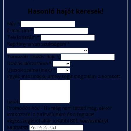
Hasonló hajót keresek!
Név
*
E-mail cím
*
Telefonszám
*
Kapitányra van szükségem
*
Tervezett utazás ideje
*
Utazás időtartama
*
Utasok száma (max.)
*
Egyéb információ, amely segít megtalálni a keresett
hajót
Promóciós kód - Ha még nem tetted meg, akkor
iratkozz fel a hírlevelünkre és a foglalás
végösszegéből akár további 80€ kedvezményt
kaphatsz!