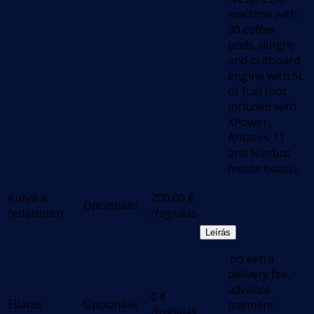
machine with
30 coffee
pods, dinghy
and outboard
engine with 5L
of fuel (not
included with
XPower,
Antares 11
and Nimbus
motor boats).
Kutya a
200,00
€
Opcionális
fedélzeten
/foglalás
Leírás
.no extra
delivery fee,
advance
0
€
Ellátás
Opcionális
payment
/foglalás