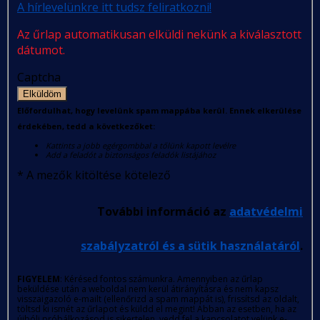
A hírlevelünkre itt tudsz feliratkozni!
Az űrlap automatikusan elküldi nekünk a kiválasztott
dátumot.
Captcha
Elküldöm
Előfordulhat, hogy levelünk spam mappába kerül. Ennek elkerülése
érdekében, tedd a következőket:
Kattints a jobb egérgombbal a tőlünk kapott levélre
Add a feladót a biztonságos feladók listájához
*
A mezők kitöltése kötelező
További információ az
adatvédelmi
szabályzatról és a sütik használatáról
.
FIGYELEM
: Kérésed fontos számunkra. Amennyiben az űrlap
beküldése után a weboldal nem kerül átirányításra és nem kapsz
visszaigazoló e-mailt (ellenőrizd a spam mappát is), frissítsd az oldalt,
töltsd ki ismét az űrlapot és küldd el megint! Abban az esetben, ha az
újbóli próbálkozásod is sikertelen, vedd fel a kapcsolatot velünk e-