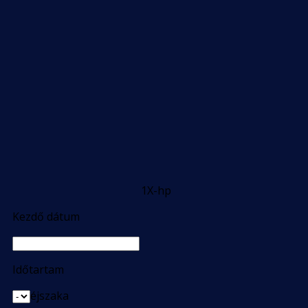
1X-hp
Kezdő dátum
Időtartam
éjszaka