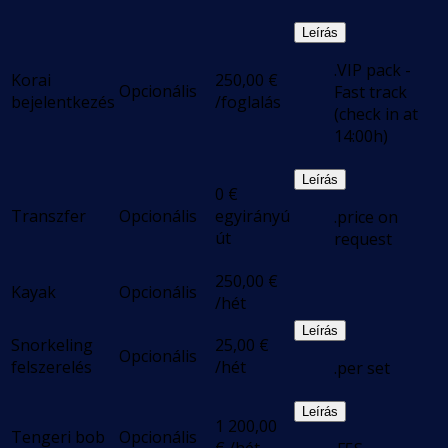
Leírás
.VIP pack -
Korai
250,00
€
Opcionális
Fast track
bejelentkezés
/foglalás
(check in at
14:00h)
Leírás
0
€
Transzfer
Opcionális
egyirányú
.price on
út
request
250,00
€
Kayak
Opcionális
/hét
Leírás
Snorkeling
25,00
€
Opcionális
felszerelés
/hét
.per set
Leírás
1 200,00
Tengeri bob
Opcionális