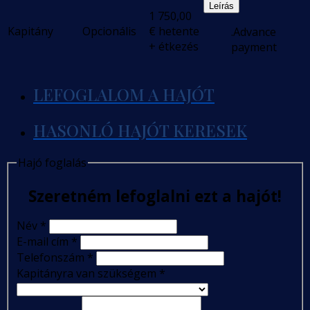
Leírás
1 750,00
Kapitány
Opcionális
€
hetente
.Advance
+ étkezés
payment
LEFOGLALOM A HAJÓT
HASONLÓ HAJÓT KERESEK
Hajó foglalás
Szeretném lefoglalni ezt a hajót!
Név
*
E-mail cím
*
Telefonszám
*
Kapitányra van szükségem
*