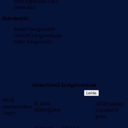
Parti kapcsolat 220 V
Generátor
Szórakozás
Beltéri hangszórók
FUSION hangrendszer
Külső hangszórók
Választható Szolgáltatások
Leírás
WI-FI
Az árba
.40GB weekly
csatlakozás a
---
belefoglalva
included in
hajón
price