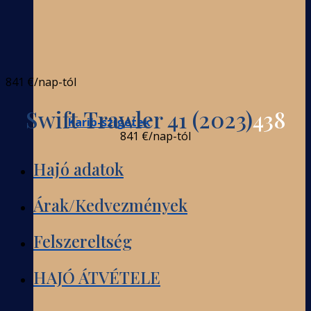
841 €
/nap-tól
Swift Trawler 41 (2023)
438
Karib-szigetek
841 €
/nap-tól
Hajó adatok
Árak/Kedvezmények
Felszereltség
HAJÓ ÁTVÉTELE