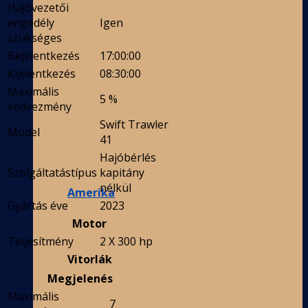
Hajóvezetői
engedély
Igen
szükséges
Bejelentkezés
17:00:00
Kijelentkezés
08:30:00
Maximális
5 %
kedvezmény
Swift Trawler
Model
41
Hajóbérlés
Szolgáltatástípus
kapitány
nélkül
Amerika
Gyártás éve
2023
Motor
Teljesítmény
2 X 300 hp
Vitorlák
Megjelenés
Maximális
7