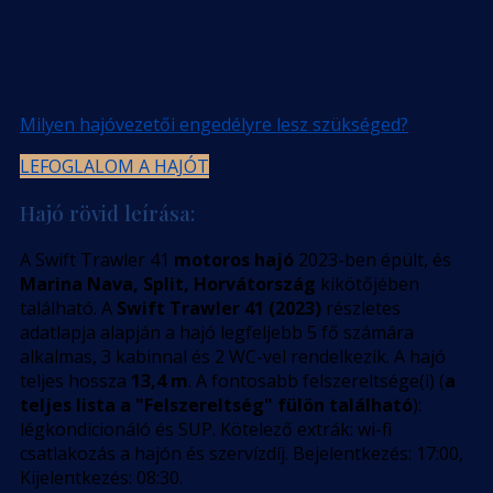
Milyen hajóvezetői engedélyre lesz szükséged?
LEFOGLALOM A HAJÓT
Hajó rövid leírása:
A Swift Trawler 41
motoros hajó
2023-ben épült, és
Marina Nava, Split, Horvátország
kikötőjében
található. A
Swift Trawler 41 (2023)
részletes
adatlapja alapján a hajó legfeljebb 5 fő számára
alkalmas, 3 kabinnal és 2 WC-vel rendelkezik. A hajó
teljes hossza
13,4 m
. A fontosabb felszereltsége(i) (
a
teljes lista a "Felszereltség" fülön található
):
légkondicionáló és SUP. Kötelező extrák: wi-fi
csatlakozás a hajón és szervízdíj. Bejelentkezés: 17:00,
Kijelentkezés: 08:30.