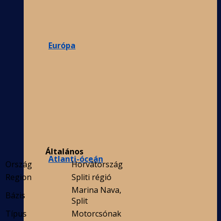
Európa
Általános
Atlanti-óceán
Ország
Horvátország
Region
Spliti régió
Marina Nava,
Bázis
Split
Típus
Motorcsónak