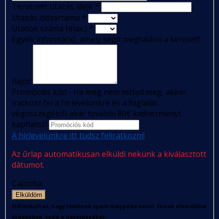
Tervezett utazás ideje
*
Utazás időtartama
*
Utasok száma (max.)
*
Egyéb információ, amely segít megtalálni a keresett
hajót
Promóciós kód - Ha még nem tetted meg, akkor
iratkozz fel a hírlevelünkre és a foglalás
végösszegéből akár további 80€ kedvezményt
kaphatsz!
A hírlevelünkre itt tudsz feliratkozni!
Az űrlap automatikusan elküldi nekünk a kiválasztott
dátumot.
Captcha
Elküldöm
Előfordulhat, hogy levelünk spam mappába kerül. Ennek elkerülése
érdekében, tedd a következőket: