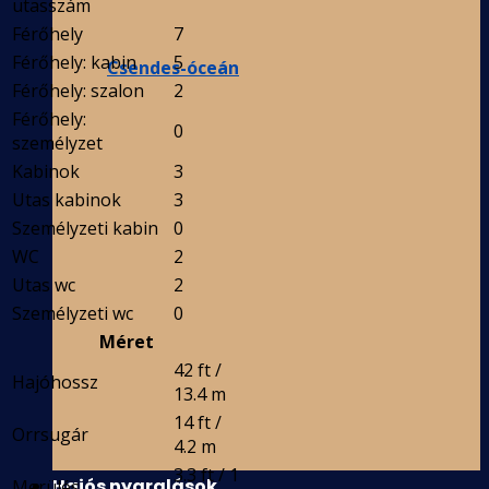
utasszám
Férőhely
7
Férőhely: kabin
5
Csendes-óceán
Férőhely: szalon
2
Férőhely:
0
személyzet
Kabinok
3
Utas kabinok
3
Személyzeti kabin
0
WC
2
Utas wc
2
Személyzeti wc
0
Méret
42 ft /
Hajóhossz
13.4 m
14 ft /
Orrsugár
4.2 m
3.3 ft / 1
Hajós nyaralások
Merülés