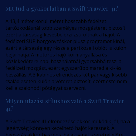
Mit tud a gyakorlatban a Swift Trawler 41?
A 13,4 méter körüli méret hosszabb fedélzeti
tartózkodásnál több személyes mozgásteret biztosít,
ezért a társaság kevésbé érzi zsúfoltnak a hajót. A
fedélzeti SUP horgonyzáskor plusz programot kínál,
ezért a társaság egy része a partközeli öblöt is külön
bejárhatja. A motoros hajó kormányállása és
közlekedőtere napi használatnál gyorsabbá teszi a
fedélzeti mozgást, ezért egyszerűbb marad a ki- és
beszállás. A 3 kabinos elrendezés két pár vagy kisebb
család esetén külön alvóteret biztosít, ezért este nem
kell a szalonból pótágyat szervezni.
Milyen utazási stílushoz való a Swift Trawler
41?
A Swift Trawler 41 elrendezése akkor működik jól, ha a
legénység könnyen kezelhető hajót keresnek. A
beosztás akkor hasznos, ha a csapat szeretné előre