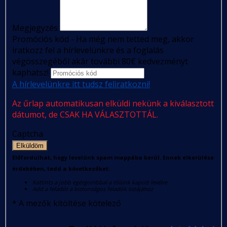
Megjegyzés
Promóciós kód - Ha még nem tetted meg, akkor
iratkozz fel a hírlevelünkre és a foglalás
végösszegéből akár további 80€ kedvezményt
kaphatsz!
A hírlevelünkre itt tudsz feliratkozni!
Az űrlap automatikusan elküldi nekünk a kiválasztott
dátumot, de CSAK HA VÁLASZTOTTÁL.
Captcha
Elküldöm
Előfordulhat, hogy levelünk spam mappába kerül. Ennek elkerülése
érdekében, tedd a következőket:
Kattints a jobb egérgombbal a tőlünk kapott levélre
Add a feladót a biztonságos feladók listájához
*
A mezők kitöltése kötelező