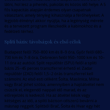
látni, hol lesz a pihenés, pakolás és közös idő helye. A 5
fős kapacitás alapján érdemes olyan csapatnak
választani, amely tényleg kihasználja a férőhelyeket. A
legjobb élményt akkor nyújtja, ha a legénység mérete
és a tervezett program illeszkedik a kabinokhoz és a
fedélzeti térhez.
Spliti bázis: távolságok és első célok
Budapest felől 750–800 km és 8–9 óra, Győr felől 680–
730 km és 7–8 óra, Debrecen felől 950–1000 km és 10–
11 óra az autóút. Split repülőtér (SPU) felől a spliti
bázis 25–45 perces transzferrel érhető el. Zadar
repülőtér (ZAD) felől 1,5–2 órás transzferrel kell
számolni. Az első esti célként Šolta, Maslinica, Milna
vagy Brač jöhet szóba, amennyiben a hajóátvétel nem
csúszik el, elegendő nappali idő marad, és az
előrejelzés is kedvező. Ha az átvétel késik vagy
kétséges az idő, a spliti bázison célszerű bevárni a
másnap reggelt. Splitből Brač, Šolta és Hvar egy hét