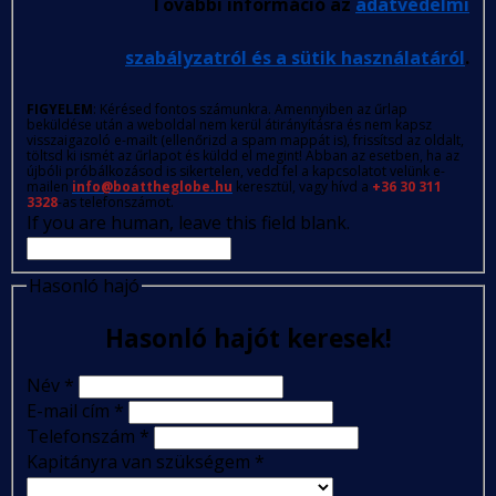
További információ az
adatvédelmi
szabályzatról és a sütik használatáról
.
FIGYELEM
: Kérésed fontos számunkra. Amennyiben az űrlap
beküldése után a weboldal nem kerül átirányításra és nem kapsz
visszaigazoló e-mailt (ellenőrizd a spam mappát is), frissítsd az oldalt,
töltsd ki ismét az űrlapot és küldd el megint! Abban az esetben, ha az
újbóli próbálkozásod is sikertelen, vedd fel a kapcsolatot velünk e-
mailen
info@boattheglobe.hu
keresztül, vagy hívd a
+36 30 311
3328
-as telefonszámot.
If you are human, leave this field blank.
Hasonló hajó
Hasonló hajót keresek!
Név
*
E-mail cím
*
Telefonszám
*
Kapitányra van szükségem
*