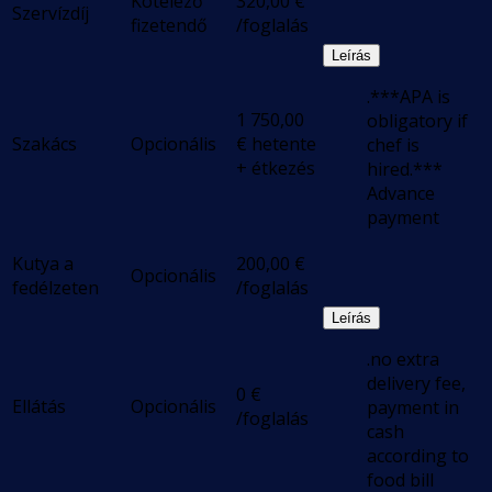
Kötelező
320,00
€
Szervízdíj
fizetendő
/foglalás
Leírás
.***APA is
1 750,00
obligatory if
Szakács
Opcionális
€
hetente
chef is
+ étkezés
hired.***
Advance
payment
Kutya a
200,00
€
Opcionális
fedélzeten
/foglalás
Leírás
.no extra
delivery fee,
0
€
Ellátás
Opcionális
payment in
/foglalás
cash
according to
food bill