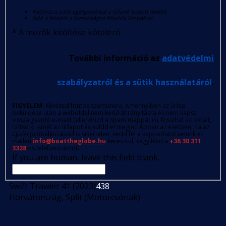
Kattints a jobb egérgombbal a tőlünk kapott levélre
Add a feladót a biztonságos feladók listájához
*
A mezők kitöltése kötelező
További információ az
adatvédelmi
szabályzatról és a sütik használatáról
.
FIGYELEM
: Kérésed fontos számunkra. Amennyiben az űrlap
beküldése után a weboldal nem kerül átirányításra és nem kapsz
visszaigazoló e-mailt (ellenőrizd a spam mappát is), frissítsd az oldalt,
töltsd ki ismét az űrlapot és küldd el megint! Abban az esetben, ha az
újbóli próbálkozásod is sikertelen, vedd fel a kapcsolatot velünk e-
mailen
info@boattheglobe.hu
keresztül, vagy hívd a
+36 30 311
3328
-as telefonszámot.
If you are human, leave this field blank.
Swift Trawler 41 (2023)
438
Horvátország, Split (Motorcsónak)