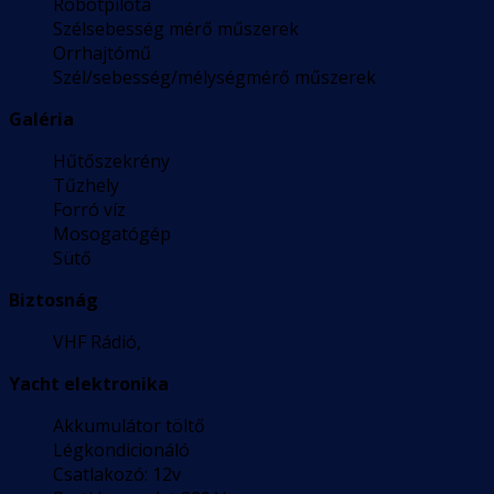
Robotpilóta
Szélsebesség mérő műszerek
Orrhajtómű
Szél/sebesség/mélységmérő műszerek
Galéria
Hűtőszekrény
Tűzhely
Forró víz
Mosogatógép
Sütő
Biztosnág
VHF Rádió,
Yacht elektronika
Akkumulátor töltő
Légkondicionáló
Csatlakozó: 12v