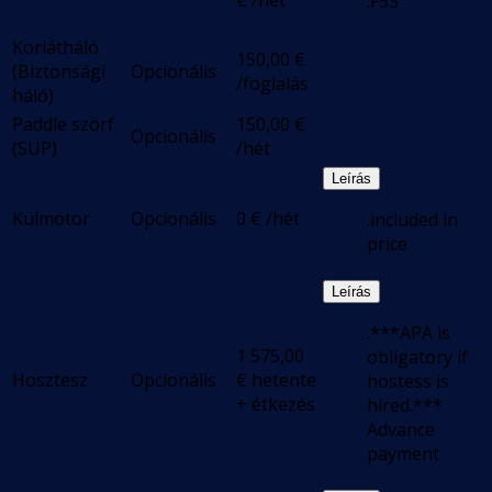
€
/hét
.F5S
Korlátháló
150,00
€
(Biztonsági
Opcionális
/foglalás
háló)
Paddle szörf
150,00
€
Opcionális
(SUP)
/hét
Leírás
Külmotor
Opcionális
0
€
/hét
.included in
price
Leírás
.***APA is
1 575,00
obligatory if
Hosztesz
Opcionális
€
hetente
hostess is
+ étkezés
hired.***
Advance
payment