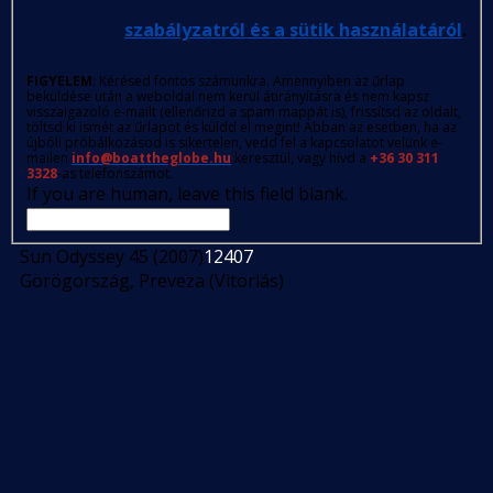
szabályzatról és a sütik használatáról
.
FIGYELEM
: Kérésed fontos számunkra. Amennyiben az űrlap
beküldése után a weboldal nem kerül átirányításra és nem kapsz
visszaigazoló e-mailt (ellenőrizd a spam mappát is), frissítsd az oldalt,
töltsd ki ismét az űrlapot és küldd el megint! Abban az esetben, ha az
újbóli próbálkozásod is sikertelen, vedd fel a kapcsolatot velünk e-
mailen
info@boattheglobe.hu
keresztül, vagy hívd a
+36 30 311
3328
-as telefonszámot.
If you are human, leave this field blank.
Sun Odyssey 45 (2007)
12407
Görögország, Preveza (Vitorlás)