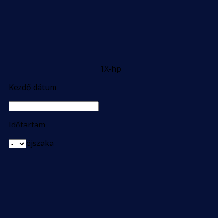
1X-hp
Kezdő dátum
Időtartam
éjszaka