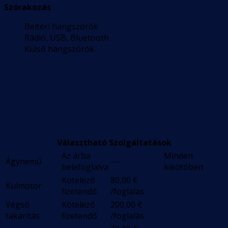
Szórakozás
Beltéri hangszórók
Rádió, USB, Bluetooth
Külső hangszórók
Választható Szolgáltatások
Az árba
Minden
Ágynemű
---
belefoglalva
kikötőben
Kötelező
80,00
€
Külmotor
fizetendő
/foglalás
Végső
Kötelező
200,00
€
takarítás
fizetendő
/foglalás