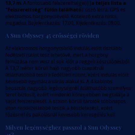
13,7 m
. A fontosabb felszereltsége(i) (
a teljes lista a
"Felszereltség" fülön található
): úszó létra, GPS és
elektromos horgonycsévélő. Kötelező extra nincs
megadva. Bejelentkezés: 17:00, Kijelentkezés: 09:00.
A Sun Odyssey 45 erősségei röviden
Az elektromos horgonycsörlő indulás előtt tisztább
fedélzeti rutint tesz lehetővé, mert a horgony
felhúzása nem vesz el sok időt a reggeli készülődésből.
A 13,7 méter körüli hajó nagyobb csapatnál
átláthatóbbá teszi a fedélzeti rutint, ezért indulás előtt
kevesebb egymásra várás alakul ki. A 4 kabinos
beosztás nagyobb legénységnél átláthatóbb személyes
teret biztosít, ezért mindenki könnyebben megtalálja a
saját felszerelését. A szalon körüli tárolók többnapos
úton rendezettebbé teszik a készletezést, ezért
főzésnél és pakolásnál kevesebb keresgélés kell.
Milyen legénységhez passzol a Sun Odyssey
45?