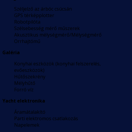
Széljelző az árbóc csúcsán
GPS térképplotter
Robotpilóta
Szélsebesség mérő műszerek
Akusztikus mélységmérő/Mélységmérő
Orrhajtómű
Galéria
Konyhai eszközök (konyhai felszerelés,
evőeszközök)
Hűtőszekrény
Mélyhűtő
Forró víz
Yacht elektronika
Áramátalakító
Parti elektromos csatlakozás
Napelemek