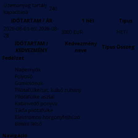
Üzemanyag tartály
240
kapacitása
IDŐTARTAM / ÁR
1 hét
Típus
2026-08-01-tól 2026-08-
3000 EUR
HETI
28
IDŐTARTAM /
Kedvezmény
Típus
Összeg
KEDVEZMÉNY
neve
Fedélzet
Napernyők
Folyosó
Gumicsónak
Pilótafülke/tat, külső zuhany
Pilótafülke asztal
Kabinvédő ponyva
Tíkfa pilótafülke
Elektromos horgonyfelhúzó
Bimini felső
Navigáció