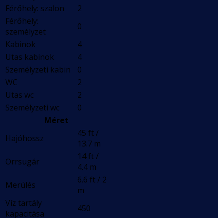
Férőhely: szalon
2
Férőhely:
0
személyzet
Kabinok
4
Utas kabinok
4
Személyzeti kabin
0
WC
2
Utas wc
2
Személyzeti wc
0
Méret
45 ft /
Hajóhossz
13.7 m
14 ft /
Orrsugár
4.4 m
6.6 ft / 2
Merülés
m
Víz tartály
450
kapacitása