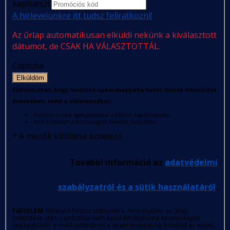
kaphatsz!
A hírlevelünkre itt tudsz feliratkozni!
Az űrlap automatikusan elküldi nekünk a kiválasztott
dátumot, de CSAK HA VÁLASZTOTTÁL.
Captcha
Elküldöm
Előfordulhat, hogy levelünk spam mappába kerül. Ennek elkerülése
érdekében, tedd a következőket:
Kattints a jobb egérgombbal a tőlünk kapott levélre
Add a feladót a biztonságos feladók listájához
*
A mezők kitöltése kötelező
További információ az
adatvédelmi
szabályzatról és a sütik használatáról
.
FIGYELEM
: Kérésed fontos számunkra. Amennyiben az űrlap
beküldése után a weboldal nem kerül átirányításra és nem kapsz
visszaigazoló e-mailt (ellenőrizd a spam mappát is), frissítsd az oldalt,