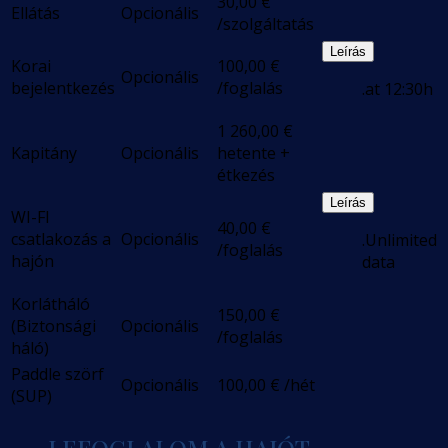
30,00
€
Ellátás
Opcionális
/szolgáltatás
Leírás
Korai
100,00
€
Opcionális
bejelentkezés
/foglalás
.at 12:30h
1 260,00
€
Kapitány
Opcionális
hetente +
étkezés
Leírás
WI-FI
40,00
€
csatlakozás a
Opcionális
.Unlimited
/foglalás
hajón
data
Korlátháló
150,00
€
(Biztonsági
Opcionális
/foglalás
háló)
Paddle szörf
Opcionális
100,00
€
/hét
(SUP)