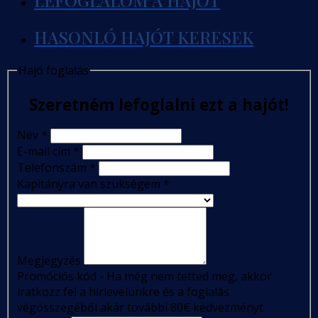
LEFOGLALOM A HAJÓT
HASONLÓ HAJÓT KERESEK
Hajó foglalás
Szeretném lefoglalni ezt a hajót!
Név
*
E-mail cím
*
Telefonszám
*
Kapitányra van szükségem
*
Megjegyzés
Promóciós kód - Ha még nem tetted meg, akkor
iratkozz fel a hírlevelünkre és a foglalás
végösszegéből akár további 80€ kedvezményt