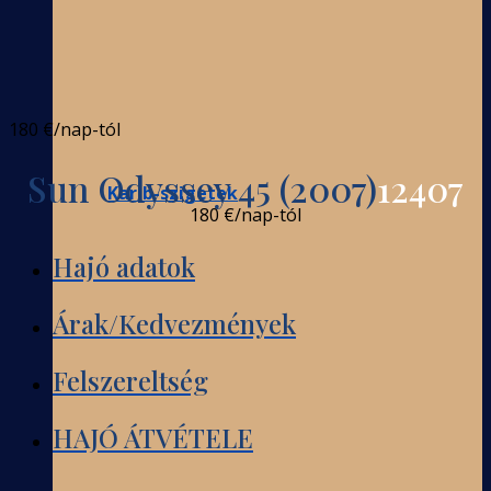
180 €
/nap-tól
Sun Odyssey 45 (2007)
12407
Karib-szigetek
180 €
/nap-tól
Hajó adatok
Árak/Kedvezmények
Felszereltség
HAJÓ ÁTVÉTELE