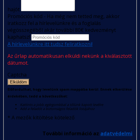
hajót
Promóciós kód - Ha még nem tetted meg, akkor
iratkozz fel a hírlevelünkre és a foglalás
végösszegéből akár további 80€ kedvezményt
kaphatsz!
A hírlevelünkre itt tudsz feliratkozni!
Az űrlap automatikusan elküldi nekünk a kiválasztott
dátumot.
Captcha
Elküldöm
Előfordulhat, hogy levelünk spam mappába kerül. Ennek elkerülése
érdekében, tedd a következőket:
Kattints a jobb egérgombbal a tőlünk kapott levélre
Add a feladót a biztonságos feladók listájához
*
A mezők kitöltése kötelező
További információ az
adatvédelmi