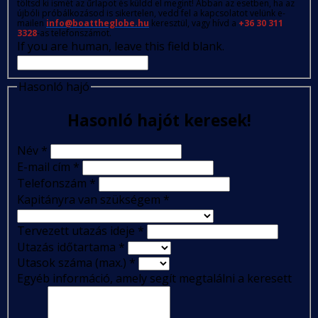
töltsd ki ismét az űrlapot és küldd el megint! Abban az esetben, ha az
újbóli próbálkozásod is sikertelen, vedd fel a kapcsolatot velünk e-
mailen
info@boattheglobe.hu
keresztül, vagy hívd a
+36 30 311
3328
-as telefonszámot.
If you are human, leave this field blank.
Hasonló hajó
Hasonló hajót keresek!
Név
*
E-mail cím
*
Telefonszám
*
Kapitányra van szükségem
*
Tervezett utazás ideje
*
Utazás időtartama
*
Utasok száma (max.)
*
Egyéb információ, amely segít megtalálni a keresett