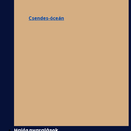
Csendes-óceán
Hajós nyaralások