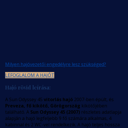
Milyen hajóvezetői engedélyre lesz szükséged?
LEFOGLALOM A HAJÓT
Hajó rövid leírása:
A Sun Odyssey 45
vitorlás hajó
2007-ben épült, és
Preveza, fő kikötő, Görögország
kikötőjében
található. A
Sun Odyssey 45 (2007)
részletes adatlapja
alapján a hajó legfeljebb 9 fő számára alkalmas, 4
kabinnal és 2 WC-vel rendelkezik. A hajó teljes hossza