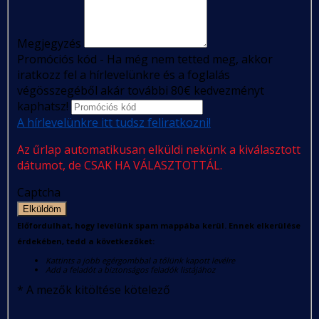
Megjegyzés
Promóciós kód - Ha még nem tetted meg, akkor
iratkozz fel a hírlevelünkre és a foglalás
végösszegéből akár további 80€ kedvezményt
kaphatsz!
A hírlevelünkre itt tudsz feliratkozni!
Az űrlap automatikusan elküldi nekünk a kiválasztott
dátumot, de CSAK HA VÁLASZTOTTÁL.
Captcha
Elküldöm
Előfordulhat, hogy levelünk spam mappába kerül. Ennek elkerülése
érdekében, tedd a következőket:
Kattints a jobb egérgombbal a tőlünk kapott levélre
Add a feladót a biztonságos feladók listájához
*
A mezők kitöltése kötelező