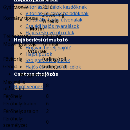
Vitorlás úti célok kezdőknek
Gyártás éve
2016
Vitorlás úti célok haladóknak
2 Steering
Kormány típusa
Kultúrális hajós útvonalak
Wheels
Családi hajós nyaralások
Motor
Hajós esküvő úti célok
Teljesítmény
1 X 31 hp
Hajóbérlési útmutató
Motor gyártója
Yanmar
Hogyan bérelj hajót?
Vitorlák
Hajótípusok
Fővitorla
furling/roll
Szolgáltatás típusok
Genoa
furling/roll
Hajós és vitorlás uti célok
Csatornahajózás
Megjelenés
Maximális
8
Hajót vennék
utasszám
Férőhely
8
Férőhely: kabin
6
Férőhely: szalon
2
Férőhely:
0
személyzet