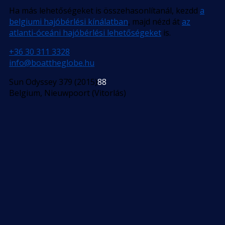
Ha más lehetőségeket is összehasonlítanál, kezdd
a
belgiumi hajóbérlési kínálatban
, majd nézd át
az
atlanti-óceáni hajóbérlési lehetőségeket
is.
+36 30 311 3328
info@boattheglobe.hu
Sun Odyssey 379 (2015)
88
Belgium, Nieuwpoort (Vitorlás)