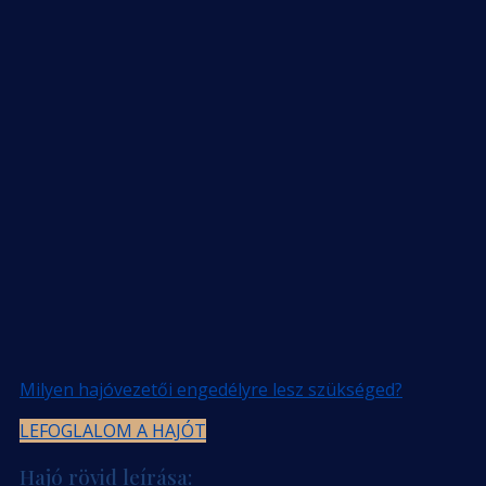
Milyen hajóvezetői engedélyre lesz szükséged?
LEFOGLALOM A HAJÓT
Hajó rövid leírása: