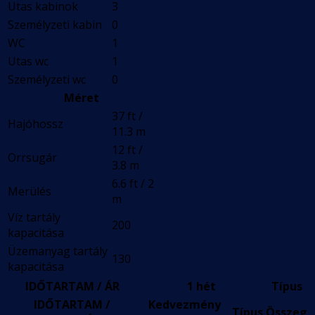
Utas kabinok
3
Személyzeti kabin
0
WC
1
Utas wc
1
Személyzeti wc
0
Méret
37 ft /
Hajóhossz
11.3 m
12 ft /
Orrsugár
3.8 m
6.6 ft / 2
Merülés
m
Víz tartály
200
kapacitása
Üzemanyag tartály
130
kapacitása
IDŐTARTAM / ÁR
1 hét
Típus
IDŐTARTAM /
Kedvezmény
Típus
Összeg