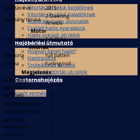
Vitorlás úti célok kezdőknek
Gyártás éve
2015
Vitorlás úti célok haladóknak
2 Steering
Kormány típusa
Kultúrális hajós útvonalak
Wheels
Családi hajós nyaralások
Motor
Hajós esküvő úti célok
Teljesítmény
1 X 29 hp
Hajóbérlési útmutató
Vitorlák
Hogyan bérelj hajót?
Fővitorla
full batten
Hajótípusok
Genoa
furling/roll
Szolgáltatás típusok
Hajós és vitorlás uti célok
Megjelenés
Csatornahajózás
Maximális
8
utasszám
Hajót vennék
Férőhely
8
Férőhely: kabin
6
Férőhely: szalon
2
Férőhely:
0
személyzet
Kabinok
3