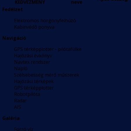
KEDVEZMÉNY
neve
Fedélzet
Elektromos horgonyfelhúzó
Kabinvédő ponyva
Navigáció
GPS térképplotter - pilótafülke
Hajózási évkönyv
Navtex rendszer
Napló
Szélsebesség mérő műszerek
Hajózási térképek
GPS térképplotter
Robotpilóta
Radar
AIS
Galéria
Forró víz