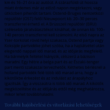
km és 16–21 óra az autóút. A szárazföldi út hossza
miatt érdemes már az előző napon megérkezni, vagy
útközben pihenőt tartani. Ostend-Bruges nemzetközi
repülőtér (OST) felől Nieuwpoort kb. 20–30 perces
transzferrel érhető el. A Brüsszeli repülőtér (BRU)
szélesebb járatválasztékot kínálhat, de onnan kb. 100–
140 perces transzferrel kell számolni. Az első napra az
Yser-torkolat rövid helyi szakasza, Ostend partja vagy
Koksijde partvidéke jöhet szóba, ha a hajóátvétel után
elegendő nappali idő marad, és az időjárás megfelelő.
Ha bármelyik feltétel hiányzik, célszerű a bázison
maradni. Egy hétre a belga part és az Északi-tenger
part menti szakaszai tervezhetők. Kéthetes bérlésnél a
holland partvidék felé több idő marad arra, hogy a
kikötőkbe érkezést és az indulást az árapályhoz
igazítsák. Így a visszaútra is több idő marad. A kikötők
megközelítése és az időjárás ettől még meghatározza,
mikor lehet továbbhaladni.
További hajóbérlési és vitorlázási lehetőségek