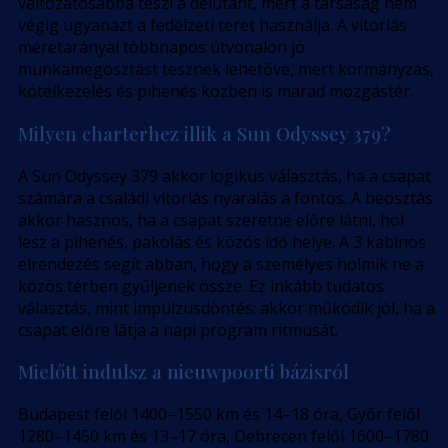
változatosabbá teszi a délutánt, mert a társaság nem
végig ugyanazt a fedélzeti teret használja. A vitorlás
méretarányai többnapos útvonalon jó
munkamegosztást tesznek lehetővé, mert kormányzás,
kötélkezelés és pihenés közben is marad mozgástér.
Milyen charterhez illik a Sun Odyssey 379?
A Sun Odyssey 379 akkor logikus választás, ha a csapat
számára a családi vitorlás nyaralás a fontos. A beosztás
akkor hasznos, ha a csapat szeretné előre látni, hol
lesz a pihenés, pakolás és közös idő helye. A 3 kabinos
elrendezés segít abban, hogy a személyes holmik ne a
közös térben gyűljenek össze. Ez inkább tudatos
választás, mint impulzusdöntés: akkor működik jól, ha a
csapat előre látja a napi program ritmusát.
Mielőtt indulsz a nieuwpoorti bázisról
Budapest felől 1400–1550 km és 14–18 óra, Győr felől
1280–1450 km és 13–17 óra, Debrecen felől 1600–1780