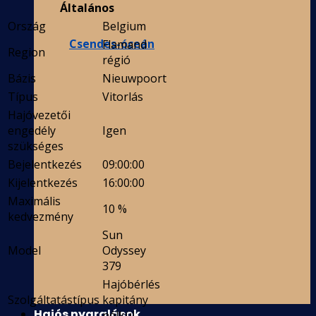
Általános
Ország
Belgium
Csendes-óceán
Flamand
Region
régió
Bázis
Nieuwpoort
Típus
Vitorlás
Hajóvezetői
engedély
Igen
szükséges
Bejelentkezés
09:00:00
Kijelentkezés
16:00:00
Maximális
10 %
kedvezmény
Sun
Model
Odyssey
379
Hajóbérlés
Szolgáltatástípus
kapitány
Hajós nyaralások
nélkül