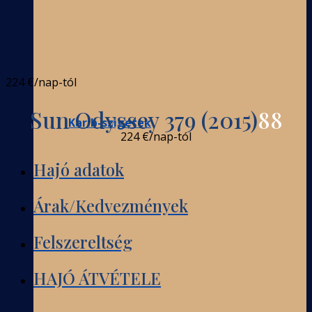
224 €
/nap-tól
Sun Odyssey 379 (2015)
88
Karib-szigetek
224 €
/nap-tól
Hajó adatok
Árak/Kedvezmények
Felszereltség
HAJÓ ÁTVÉTELE