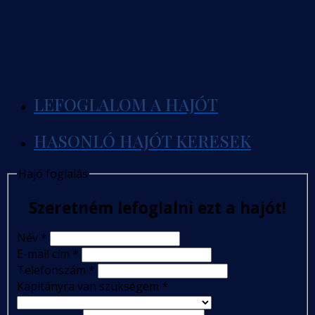
LEFOGLALOM A HAJÓT
HASONLÓ HAJÓT KERESEK
Hajó foglalás
Szeretném lefoglalni ezt a hajót!
Név
*
E-mail cím
*
Telefonszám
*
Kapitányra van szükségem
*