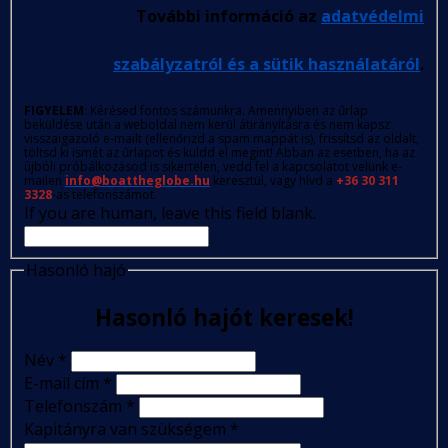
További információ az
adatvédelmi
szabályzatról és a sütik használatáról
.
FIGYELEM
: Kérésed fontos számunkra. Amennyiben az űrlap
beküldése után a weboldal nem kerül átirányításra és nem kapsz
visszaigazoló e-mailt (ellenőrizd a spam mappát is), frissítsd az oldalt,
töltsd ki ismét az űrlapot és küldd el megint! Abban az esetben, ha az
újbóli próbálkozásod is sikertelen, vedd fel a kapcsolatot velünk e-
mailen
info@boattheglobe.hu
keresztül, vagy hívd a
+36 30 311
3328
-as telefonszámot.
If you are human, leave this field blank.
Hasonló hajó
Hasonló hajót keresek!
Név
*
E-mail cím
*
Telefonszám
*
Kapitányra van szükségem
*