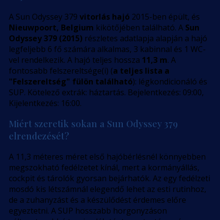
A Sun Odyssey 379
vitorlás hajó
2015-ben épült, és
Nieuwpoort, Belgium
kikötőjében található. A
Sun
Odyssey 379 (2015)
részletes adatlapja alapján a hajó
legfeljebb 6 fő számára alkalmas, 3 kabinnal és 1 WC-
vel rendelkezik. A hajó teljes hossza
11,3 m
. A
fontosabb felszereltsége(i) (
a teljes lista a
"Felszereltség" fülön található
): légkondicionáló és
SUP. Kötelező extrák: háztartás. Bejelentkezés: 09:00,
Kijelentkezés: 16:00.
Miért szeretik sokan a Sun Odyssey 379
elrendezését?
A 11,3 méteres méret első hajóbérlésnél könnyebben
megszokható fedélzetet kínál, mert a kormányállás,
cockpit és tárolók gyorsan bejárhatók. Az egy fedélzeti
mosdó kis létszámnál elegendő lehet az esti rutinhoz,
de a zuhanyzást és a készülődést érdemes előre
egyeztetni. A SUP hosszabb horgonyzáson