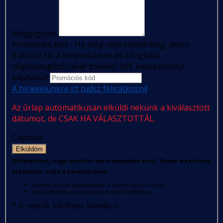
Megjegyzés
Promóciós kód - Ha még nem tetted meg, akkor
iratkozz fel a hírlevelünkre és a foglalás
végösszegéből akár további 80€ kedvezményt
kaphatsz!
A hírlevelünkre itt tudsz feliratkozni!
Az űrlap automatikusan elküldi nekünk a kiválasztott
dátumot, de CSAK HA VÁLASZTOTTÁL.
Captcha
Elküldöm
Előfordulhat, hogy levelünk spam mappába kerül. Ennek elkerülése
érdekében, tedd a következőket:
Kattints a jobb egérgombbal a tőlünk kapott levélre
Add a feladót a biztonságos feladók listájához
*
A mezők kitöltése kötelező