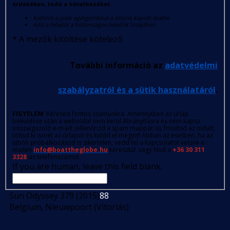
érdekében, tedd a következőket:
Kattints a jobb egérgombbal a tőlünk kapott levélre
Add a feladót a biztonságos feladók listájához
*
A mezők kitöltése kötelező
További információ az
adatvédelmi
szabályzatról és a sütik használatáról
.
FIGYELEM
: Kérésed fontos számunkra. Amennyiben az űrlap
beküldése után a weboldal nem kerül átirányításra és nem kapsz
visszaigazoló e-mailt (ellenőrizd a spam mappát is), frissítsd az oldalt,
töltsd ki ismét az űrlapot és küldd el megint! Abban az esetben, ha az
újbóli próbálkozásod is sikertelen, vedd fel a kapcsolatot velünk e-
mailen
info@boattheglobe.hu
keresztül, vagy hívd a
+36 30 311
3328
-as telefonszámot.
If you are human, leave this field blank.
Sun Odyssey 379 (2015)
88
Belgium, Nieuwpoort (Vitorlás)