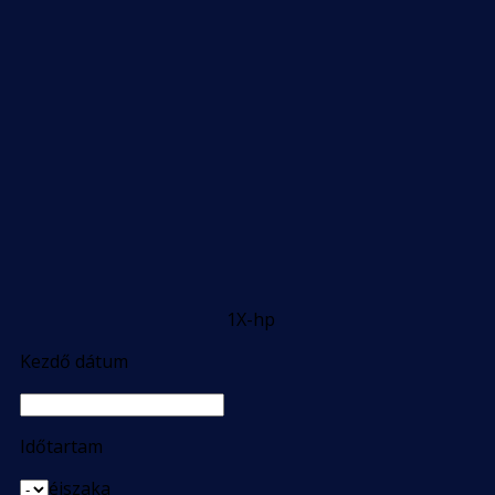
1X-hp
Kezdő dátum
Időtartam
éjszaka