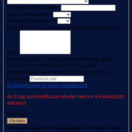
Tervezett utazás ideje
*
Utazás időtartama
*
Utasok száma (max.)
*
Egyéb információ, amely segít megtalálni a keresett
hajót
Promóciós kód - Ha még nem tetted meg, akkor
iratkozz fel a hírlevelünkre és a foglalás
végösszegéből akár további 80€ kedvezményt
kaphatsz!
A hírlevelünkre itt tudsz feliratkozni!
Az űrlap automatikusan elküldi nekünk a kiválasztott
dátumot.
Captcha
Elküldöm
Előfordulhat, hogy levelünk spam mappába kerül. Ennek elkerülése