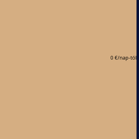
0 €
/nap-tól