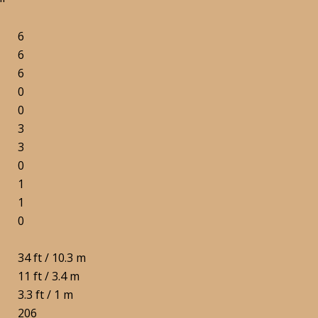
6
6
6
0
0
3
3
0
1
1
0
34 ft / 10.3 m
11 ft / 3.4 m
3.3 ft / 1 m
206