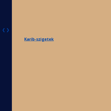
❮
❯
Karib-szigetek