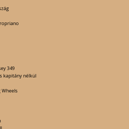
szág
Propriano
sey 349
s kapitány nélkül
g Wheels
n
ll