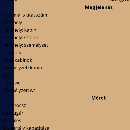
Megjelenés
Maximális utasszám
Férőhely
Férőhely: kabin
Férőhely: szalon
Férőhely: személyzet
Kabinok
Utas kabinok
Személyzeti kabin
WC
Utas wc
Személyzeti wc
Méret
Hajóhossz
Orrsugár
Merülés
Víz tartály kapacitása