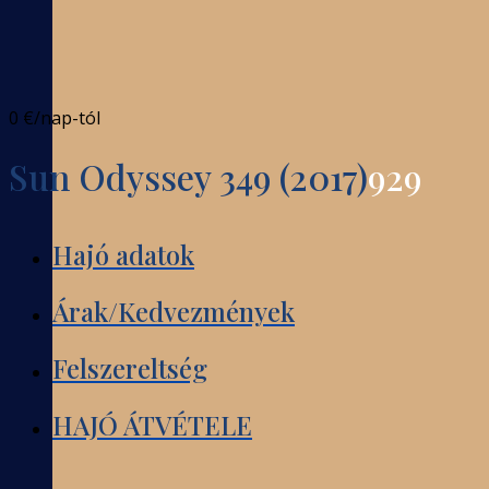
0 €
/nap-tól
Sun Odyssey 349 (2017)
929
Hajó adatok
Árak/Kedvezmények
Felszereltség
HAJÓ ÁTVÉTELE