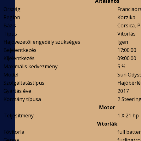
Általános
Ország
Franciaor
Region
Korzika
Bázis
Corsica, 
Típus
Vitorlás
Hajóvezetői engedély szükséges
Igen
Bejelentkezés
17:00:00
Kijelentkezés
09:00:00
Maximális kedvezmény
5 %
Model
Sun Odys
Szolgáltatástípus
Hajóbérlé
Gyártás éve
2017
Kormány típusa
2 Steerin
Motor
Teljesítmény
1 X 21 hp
Vitorlák
Fővitorla
full batte
Genoa
furling/ro