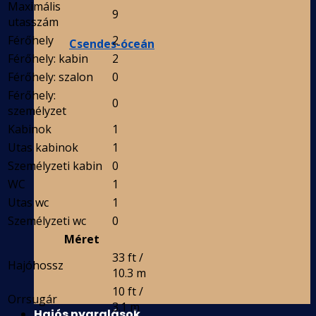
Maximális
9
utasszám
Férőhely
2
Csendes-óceán
Férőhely: kabin
2
Férőhely: szalon
0
Férőhely:
0
személyzet
Kabinok
1
Utas kabinok
1
Személyzeti kabin
0
WC
1
Utas wc
1
Személyzeti wc
0
Méret
33 ft /
Hajóhossz
10.3 m
10 ft /
Orrsugár
3.1 m
Hajós nyaralások