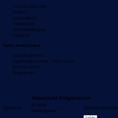
Tűzoltó készülék
Ködkürt
Gázérzékelő
Védőkorlát
Mentőmellények
Füstjelző
Yacht elektronika
Akkumulátorok
Hajófenék pumpa - Elektromos
Áramátalakító
Napelemek
Választható Szolgáltatások
Az árba
Ágynemű
---
Minden kikötőbe
belefoglalva
Leírás