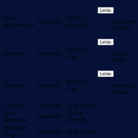
Leírás
Korai
100,00
€
Opcionális
.From 8 AM
bejelentkezés
/foglalás
to 10 AM
Leírás
250,00
€
Kapitány
Opcionális
.10:00h –
/nap
18:00h
Leírás
400,00
€
Kapitány
Opcionális
.Overnight
/nap
included
Parkolás
Opcionális
10,00
€
/nap
Extra
15,00
€
Opcionális
ágyneműk
/személy
Additional
Opcionális
40,00
€
/nap
fridge