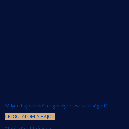
Milyen hajóvezetői engedélyre lesz szükséged?
LEFOGLALOM A HAJÓT
Hajó rövid leírása: