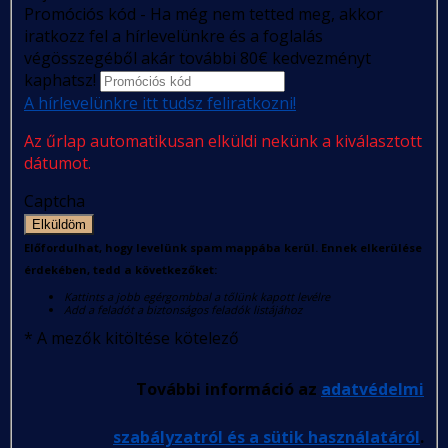
Promóciós kód - Ha még nem tetted meg, akkor
iratkozz fel a hírlevelünkre és a foglalás
végösszegéből akár további 80€ kedvezményt
kaphatsz!
A hírlevelünkre itt tudsz feliratkozni!
Az űrlap automatikusan elküldi nekünk a kiválasztott
dátumot.
Captcha
Elküldöm
Előfordulhat, hogy levelünk spam mappába kerül. Ennek elkerülése
érdekében, tedd a következőket:
Kattints a jobb egérgombbal a tőlünk kapott levélre
Add a feladót a biztonságos feladók listájához
*
A mezők kitöltése kötelező
További információ az
adatvédelmi
szabályzatról és a sütik használatáról
.