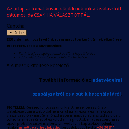
Az űrlap automatikusan elküldi nekünk a kiválasztott
dátumot, de CSAK HA VÁLASZTOTTÁL.
Captcha
Elküldöm
Előfordulhat, hogy levelünk spam mappába kerül. Ennek elkerülése
érdekében, tedd a következőket:
Kattints a jobb egérgombbal a tőlünk kapott levélre
Add a feladót a biztonságos feladók listájához
*
A mezők kitöltése kötelező
További információ az
adatvédelmi
szabályzatról és a sütik használatáról
.
FIGYELEM
: Kérésed fontos számunkra. Amennyiben az űrlap
beküldése után a weboldal nem kerül átirányításra és nem kapsz
visszaigazoló e-mailt (ellenőrizd a spam mappát is), frissítsd az oldalt,
töltsd ki ismét az űrlapot és küldd el megint! Abban az esetben, ha az
újbóli próbálkozásod is sikertelen, vedd fel a kapcsolatot velünk e-
mailen
info@boattheglobe.hu
keresztül, vagy hívd a
+36 30 311