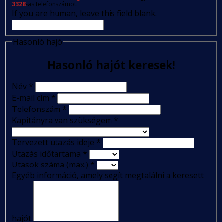
3328
-as telefonszámot.
If you are human, leave this field blank.
Hasonló hajó
Hasonló hajót keresek!
Név
*
E-mail cím
*
Telefonszám
*
Kapitányra van szükségem
*
Tervezett utazás ideje
*
Utazás időtartama
*
Utasok száma (max.)
*
Egyéb információ, amely segít megtalálni a keresett
hajót