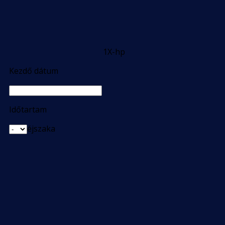
1X-hp
Kezdő dátum
Időtartam
éjszaka