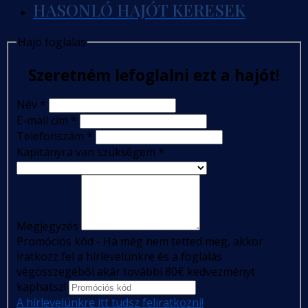
HASONLÓ HAJÓT KERESEK
Hajó foglalás
Szeretném lefoglalni ezt a hajót!
Név
*
E-mail cím
*
Telefonszám
*
Kapitányra van szükségem
*
Megjegyzés
Promóciós kód - Ha még nem tetted meg, akkor
iratkozz fel a hírlevelünkre és a foglalás
végösszegéből akár további 80€ kedvezményt
kaphatsz!
A hírlevelünkre itt tudsz feliratkozni!