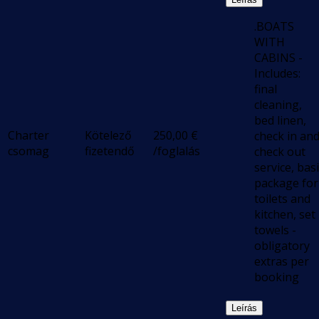
.BOATS
WITH
CABINS -
Includes:
final
cleaning,
bed linen,
Charter
Kötelező
250,00
€
check in an
csomag
fizetendő
/foglalás
check out
service, basi
package for
toilets and
kitchen, set
towels -
obligatory
extras per
booking
Leírás