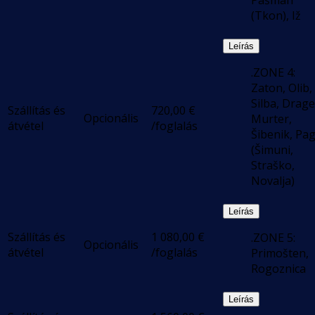
Pašman
(Tkon), Iž
Leírás
.ZONE 4:
Zaton, Olib,
Silba, Drage
Szállítás és
720,00
€
Opcionális
Murter,
átvétel
/foglalás
Šibenik, Pa
(Šimuni,
Straško,
Novalja)
Leírás
Szállítás és
1 080,00
€
.ZONE 5:
Opcionális
átvétel
/foglalás
Primošten,
Rogoznica
Leírás