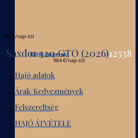
984 €
/nap-tól
Saxdor 320 GTO (2026)
12538
Karib-szigetek
984 €
/nap-tól
Hajó adatok
Árak/Kedvezmények
Felszereltség
HAJÓ ÁTVÉTELE