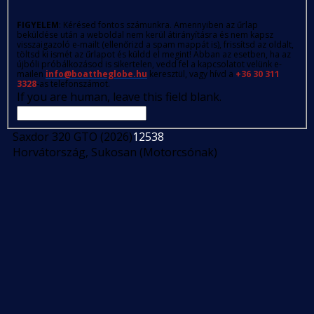
FIGYELEM
: Kérésed fontos számunkra. Amennyiben az űrlap
beküldése után a weboldal nem kerül átirányításra és nem kapsz
visszaigazoló e-mailt (ellenőrizd a spam mappát is), frissítsd az oldalt,
töltsd ki ismét az űrlapot és küldd el megint! Abban az esetben, ha az
újbóli próbálkozásod is sikertelen, vedd fel a kapcsolatot velünk e-
mailen
info@boattheglobe.hu
keresztül, vagy hívd a
+36 30 311
3328
-as telefonszámot.
If you are human, leave this field blank.
Saxdor 320 GTO (2026)
12538
Horvátország, Sukosan (Motorcsónak)