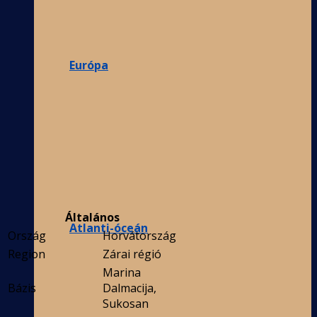
Európa
Általános
Atlanti-óceán
Ország
Horvátország
Region
Zárai régió
Marina
Bázis
Dalmacija,
Sukosan