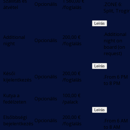
Szállítás és
1 560,00
€
Opcionális
.ZONE 6:
átvétel
/foglalás
Split, Trogir
Leírás
.Additional
Additional
200,00
€
Opcionális
night on
night
/foglalás
board (on
request)
Leírás
Késői
200,00
€
Opcionális
.From 6 PM
kijelentkezés
/foglalás
to 8 PM
Kutya a
100,00
€
Opcionális
fedélzeten
/palack
Leírás
Elsőbbségi
200,00
€
Opcionális
.From 6 AM
bejelentkezés
/foglalás
to 8 AM