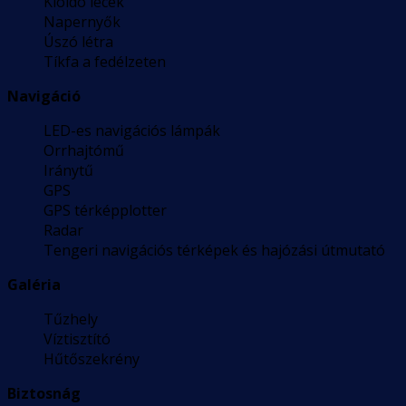
Kioldó lécek
Napernyők
Úszó létra
Tíkfa a fedélzeten
Navigáció
LED-es navigációs lámpák
Orrhajtómű
Iránytű
GPS
GPS térképplotter
Radar
Tengeri navigációs térképek és hajózási útmutató
Galéria
Tűzhely
Víztisztító
Hűtőszekrény
Biztosnág