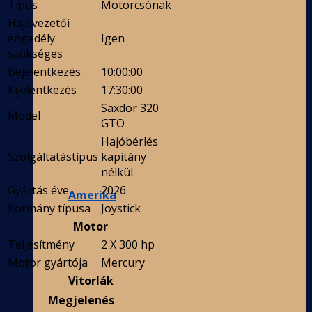
Típus
Motorcsónak
Hajóvezetői
engedély
Igen
szükséges
Bejelentkezés
10:00:00
Kijelentkezés
17:30:00
Saxdor 320
Model
GTO
Hajóbérlés
Szolgáltatástípus
kapitány
nélkül
Gyártás éve
2026
Amerika
Kormány típusa
Joystick
Motor
Teljesítmény
2 X 300 hp
Motor gyártója
Mercury
Vitorlák
Megjelenés