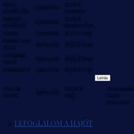
Extra
10,00
€
Opcionális
törölközők
/személy
Napozó
10,00
€
Opcionális
törölköző
darabonként
Vízisík
Opcionális
20,00
€
/nap
Paddle szörf
Opcionális
40,00
€
/nap
(SUP)
Felfújható
Opcionális
20,00
€
/nap
tubus
Wakeboard
Opcionális
20,00
€
/nap
Leírás
Vitorlás
350,00
€
.Professiona
Opcionális
oktató
/nap
Yacht
Instructor
LEFOGLALOM A HAJÓT