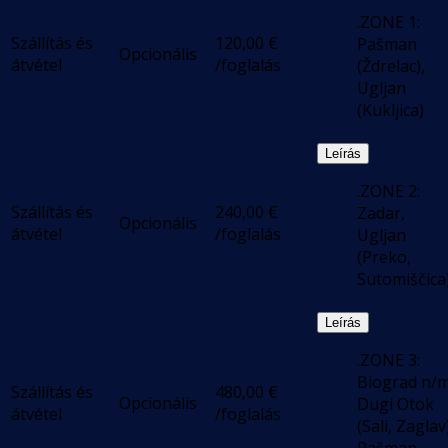
.ZONE 1:
Szállítás és
120,00
€
Pašman
Opcionális
átvétel
/foglalás
(Ždrelac),
Ugljan
(Kukljica)
Leírás
.ZONE 2:
Szállítás és
240,00
€
Zadar,
Opcionális
átvétel
/foglalás
Ugljan
(Preko,
Sutomiščica
Leírás
.ZONE 3:
Biograd n/m
Szállítás és
480,00
€
Opcionális
Dugi Otok
átvétel
/foglalás
(Sali, Zaglav