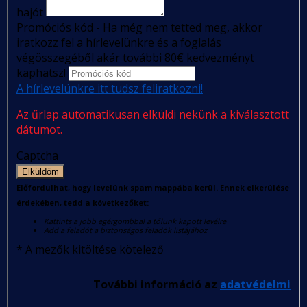
hajót
Promóciós kód - Ha még nem tetted meg, akkor
iratkozz fel a hírlevelünkre és a foglalás
végösszegéből akár további 80€ kedvezményt
kaphatsz!
A hírlevelünkre itt tudsz feliratkozni!
Az űrlap automatikusan elküldi nekünk a kiválasztott
dátumot.
Captcha
Elküldöm
Előfordulhat, hogy levelünk spam mappába kerül. Ennek elkerülése
érdekében, tedd a következőket:
Kattints a jobb egérgombbal a tőlünk kapott levélre
Add a feladót a biztonságos feladók listájához
*
A mezők kitöltése kötelező
További információ az
adatvédelmi