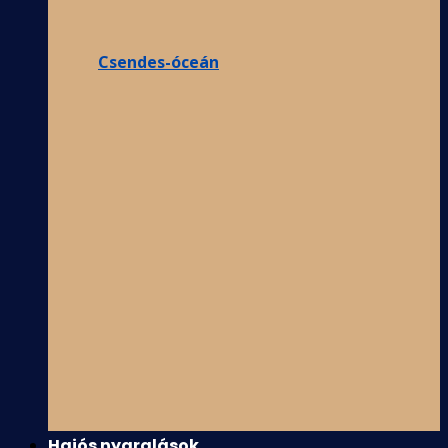
Csendes-óceán
Hajós nyaralások