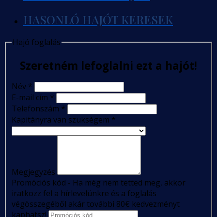
HASONLÓ HAJÓT KERESEK
Hajó foglalás
Szeretném lefoglalni ezt a hajót!
Név
*
E-mail cím
*
Telefonszám
*
Kapitányra van szükségem
*
Megjegyzés
Promóciós kód - Ha még nem tetted meg, akkor
iratkozz fel a hírlevelünkre és a foglalás
végösszegéből akár további 80€ kedvezményt
kaphatsz!