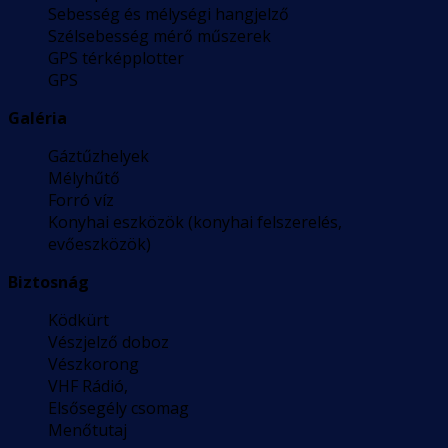
Sebesség és mélységi hangjelző
Szélsebesség mérő műszerek
GPS térképplotter
GPS
Galéria
Gáztűzhelyek
Mélyhűtő
Forró víz
Konyhai eszközök (konyhai felszerelés,
evőeszközök)
Biztosnág
Ködkürt
Vészjelző doboz
Vészkorong
VHF Rádió,
Elsősegély csomag
Menőtutaj