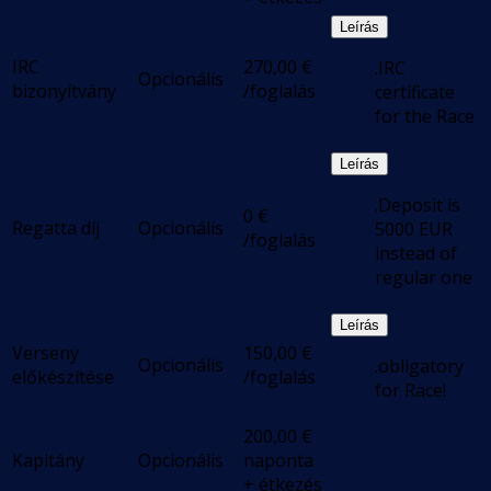
Leírás
IRC
270,00
€
.IRC
Opcionális
bizonyítvány
/foglalás
certificate
for the Race
Leírás
.Deposit is
0
€
Regatta díj
Opcionális
5000 EUR
/foglalás
instead of
regular one
Leírás
Verseny
150,00
€
Opcionális
.obligatory
előkészítése
/foglalás
for Race!
200,00
€
Kapitány
Opcionális
naponta
+ étkezés