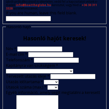
újbóli próbálkozásod is sikertelen, vedd fel a kapcsolatot velünk e-
mailen
info@boattheglobe.hu
keresztül, vagy hívd a
+36 30 311
3328
-as telefonszámot.
If you are human, leave this field blank.
Hasonló hajó
Hasonló hajót keresek!
Név
*
E-mail cím
*
Telefonszám
*
Kapitányra van szükségem
*
Tervezett utazás ideje
*
Utazás időtartama
*
Utasok száma (max.)
*
Egyéb információ, amely segít megtalálni a keresett