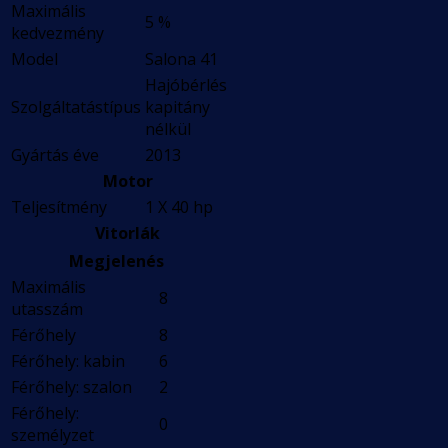
Maximális
5 %
kedvezmény
Model
Salona 41
Hajóbérlés
Szolgáltatástípus
kapitány
nélkül
Gyártás éve
2013
Motor
Teljesítmény
1 X 40 hp
Vitorlák
Megjelenés
Maximális
8
utasszám
Férőhely
8
Férőhely: kabin
6
Férőhely: szalon
2
Férőhely:
0
személyzet