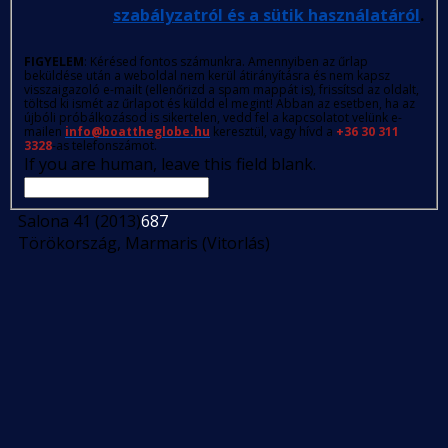
szabályzatról és a sütik használatáról
.
FIGYELEM
: Kérésed fontos számunkra. Amennyiben az űrlap
beküldése után a weboldal nem kerül átirányításra és nem kapsz
visszaigazoló e-mailt (ellenőrizd a spam mappát is), frissítsd az oldalt,
töltsd ki ismét az űrlapot és küldd el megint! Abban az esetben, ha az
újbóli próbálkozásod is sikertelen, vedd fel a kapcsolatot velünk e-
mailen
info@boattheglobe.hu
keresztül, vagy hívd a
+36 30 311
3328
-as telefonszámot.
If you are human, leave this field blank.
Salona 41 (2013)
687
Törökország, Marmaris (Vitorlás)