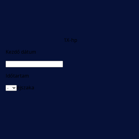
1X-hp
Kezdő dátum
Időtartam
éjszaka