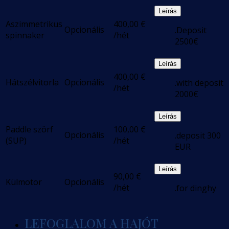
Leírás
Aszimmetrikus
400,00
€
Opcionális
.Deposit
spinnaker
/hét
2500€
Leírás
400,00
€
Hátszélvitorla
Opcionális
.with deposit
/hét
2000€
Leírás
Paddle szörf
100,00
€
Opcionális
.deposit 300
(SUP)
/hét
EUR
Leírás
90,00
€
Külmotor
Opcionális
/hét
.for dinghy
LEFOGLALOM A HAJÓT