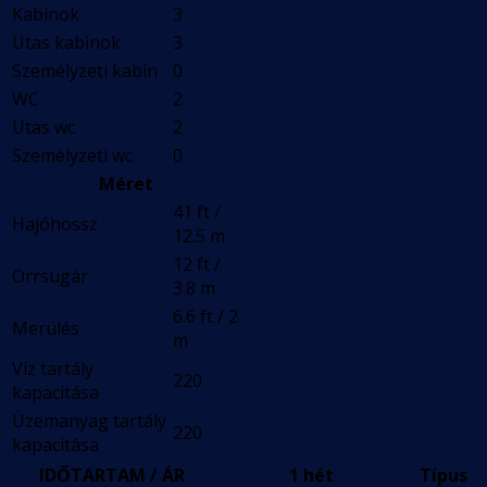
Kabinok
3
Utas kabinok
3
Személyzeti kabin
0
WC
2
Utas wc
2
Személyzeti wc
0
Méret
41 ft /
Hajóhossz
12.5 m
12 ft /
Orrsugár
3.8 m
6.6 ft / 2
Merülés
m
Víz tartály
220
kapacitása
Üzemanyag tartály
220
kapacitása
IDŐTARTAM / ÁR
1 hét
Típus