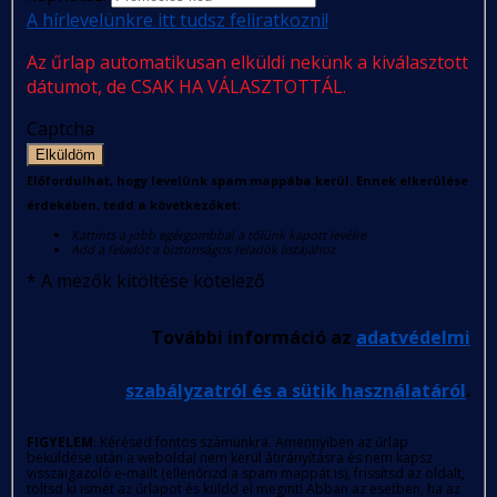
A hírlevelünkre itt tudsz feliratkozni!
Az űrlap automatikusan elküldi nekünk a kiválasztott
dátumot, de CSAK HA VÁLASZTOTTÁL.
Captcha
Elküldöm
Előfordulhat, hogy levelünk spam mappába kerül. Ennek elkerülése
érdekében, tedd a következőket:
Kattints a jobb egérgombbal a tőlünk kapott levélre
Add a feladót a biztonságos feladók listájához
*
A mezők kitöltése kötelező
További információ az
adatvédelmi
szabályzatról és a sütik használatáról
.
FIGYELEM
: Kérésed fontos számunkra. Amennyiben az űrlap
beküldése után a weboldal nem kerül átirányításra és nem kapsz
visszaigazoló e-mailt (ellenőrizd a spam mappát is), frissítsd az oldalt,
töltsd ki ismét az űrlapot és küldd el megint! Abban az esetben, ha az