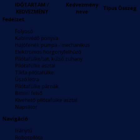
IDŐTARTAM /
Kedvezmény
Típus
Összeg
KEDVEZMÉNY
neve
Fedélzet
Folyosó
Kabinvédő ponyva
Hajófenék pumpa - mechanikus
Elektromos horgonyfelhúzó
Pilótafülke/tat, külső zuhany
Pilótafülke asztal
Tíkfa pilótafülke
Úszó létra
Pilótafülke párnák
Bimini felső
Kivehető pilótafülke asztal
Napsátor
Navigáció
Iránytű
Robotpilóta