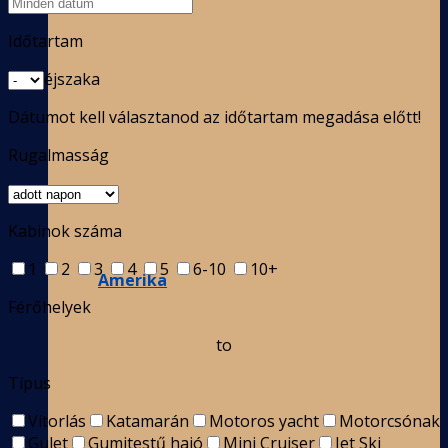
Időtartam
éjszaka
Dátumot kell választanod az időtartam megadása előtt!
Rugalmasság
Kabinok száma
1
2
3
4
5
6-10
10+
Amerika
Férőhelyek
to
Típus
Vitorlás
Katamarán
Motoros yacht
Motorcsónak
Gulet
Gumitestű hajó
Mini Cruiser
Jet Ski