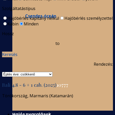
Szolgáltatástípus
Csendes-óceán
Hajóbérlés kapitány nélkül
Hajóbérlés személyzettel
Kabin
Minden
Hossz
to
Keresés
Rendezés:
Bali 4.8 - 6 + 1 cab. (2025)
10777
Törökország, Marmaris (Katamarán)
Hajós nyaralások