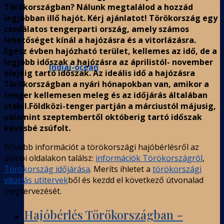
Törökországban? Nálunk megtalálod a hozzád
legjobban illő hajót. Kérj ajánlatot! Törökország egy
csodálatos tengerparti ország, amely számos
lehetőséget kínál a hajózásra és a vitorlázásra.
Egész évben hajózható terület, kellemes az idő, de a
legjobb időszak a hajózásra az áprilistól- november
Indiai-óceán
elejéig tartó időszak. Az ideális idő a hajózásra
Törökországban a nyári hónapokban van, amikor a
tenger kellemesen meleg és az időjárás általában
stabil.Földközi-tenger partján a márciustól májusig,
valamint szeptembertől októberig tartó időszak
kevésbé zsúfolt.
Bővebb információt a törökországi hajóbérlésről az
alábbi oldalakon találsz:
információk Törökországról
,
Törökország időjárása
. Meríts ihletet a
törökországi
vitorlás utitervek
ből és kezdd el következő útvonalad
megtervezését.
Hajóbérlés Törökországban -