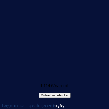
1 114 €
/nap-tól
Mutasd az adatokat
Lagoon 42 - 4 cab. (2026)
11765