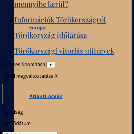
mennyibe kerül?
Információk Törökországról
Európa
Törökország időjárása
Törökországi vitorlás utitervek
Keresés finomítása
▼
Úticél megváltoztatása
X
Atlanti-óceán
Távolság
Kezdődátum