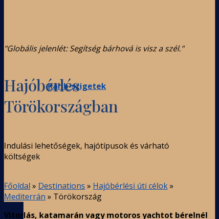
"Globális jelenlét: Segítség bárhová is visz a szél."
Hajóbérlés
Karib-szigetek
Törökországban
Indulási lehetőségek, hajótípusok és várható
költségek
Főoldal
»
Destinations
»
Hajóbérlési úti célok
»
Mediterrán
»
Törökország
Vitorlás, katamarán vagy motoros yachtot bérelnél