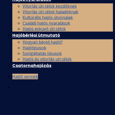
Vitorlás úti célok kezdőknek
Vitorlás úti célok haladóknak
Kultúrális hajós útvonalak
Családi hajós nyaralások
Hajós esküvő úti célok
Hajóbérlési útmutató
Hogyan bérelj hajót?
Hajótípusok
Szolgáltatás típusok
Hajós és vitorlás uti célok
Csatornahajózás
Hajót vennék