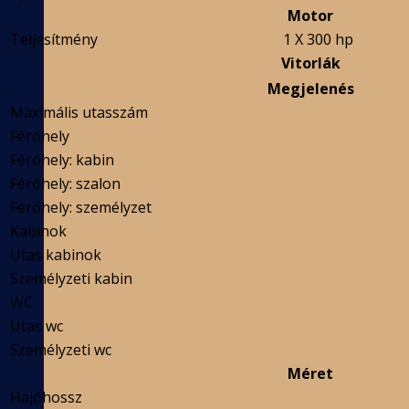
Motor
Teljesítmény
1 X 300 hp
Vitorlák
Megjelenés
Maximális utasszám
Férőhely
Férőhely: kabin
Férőhely: szalon
Férőhely: személyzet
Kabinok
Utas kabinok
Személyzeti kabin
WC
Utas wc
Személyzeti wc
Méret
Hajóhossz