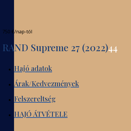
750 €
/nap-tól
RAND Supreme 27 (2022)
44
Hajó adatok
Árak/Kedvezmények
Felszereltség
HAJÓ ÁTVÉTELE