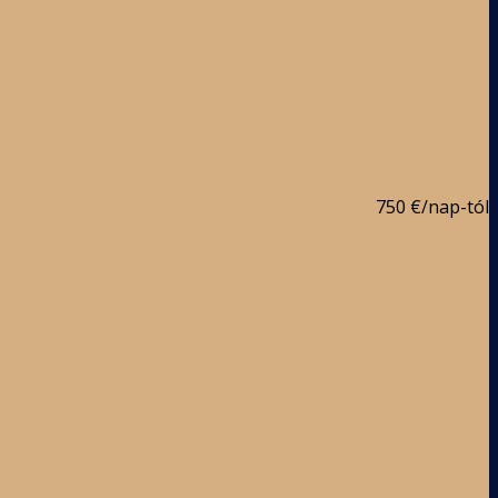
750 €
/nap-tól