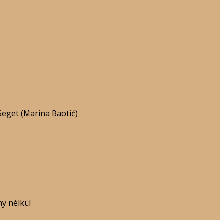
Seget (Marina Baotić)
7
ny nélkül