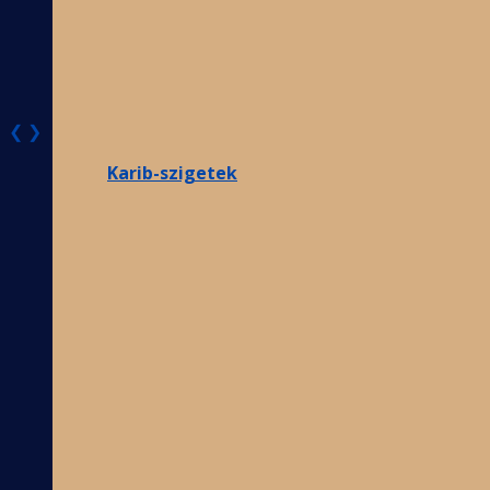
❮
❯
Karib-szigetek