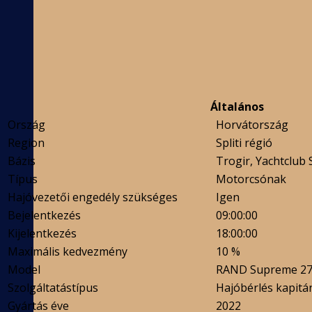
Általános
Ország
Horvátország
Region
Spliti régió
Bázis
Trogir, Yachtclub 
Típus
Motorcsónak
Hajóvezetői engedély szükséges
Igen
Bejelentkezés
09:00:00
Kijelentkezés
18:00:00
Maximális kedvezmény
10 %
Model
RAND Supreme 2
Szolgáltatástípus
Hajóbérlés kapitá
Gyártás éve
2022