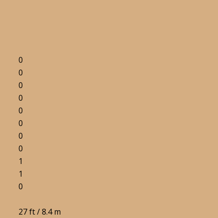
0
0
0
0
0
0
0
0
1
1
0
27 ft / 8.4 m