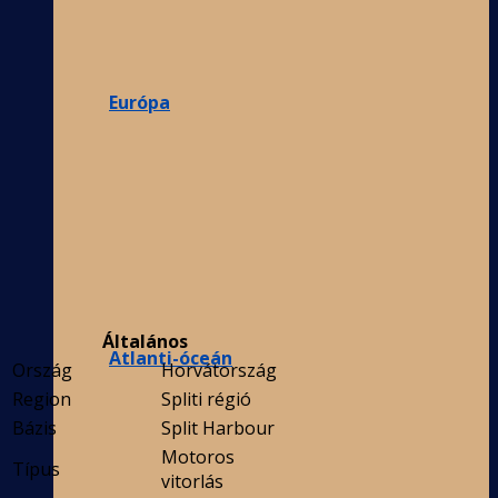
Európa
Általános
Atlanti-óceán
Ország
Horvátország
Region
Spliti régió
Bázis
Split Harbour
Motoros
Típus
vitorlás