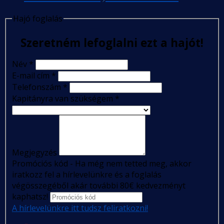
Hajó foglalás
Szeretném lefoglalni ezt a hajót!
Név
*
E-mail cím
*
Telefonszám
*
Kapitányra van szükségem
*
Megjegyzés
Promóciós kód - Ha még nem tetted meg, akkor
iratkozz fel a hírlevelünkre és a foglalás
végösszegéből akár további 80€ kedvezményt
kaphatsz!
A hírlevelünkre itt tudsz feliratkozni!