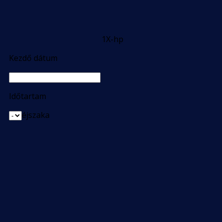
1X-hp
Kezdő dátum
Időtartam
éjszaka