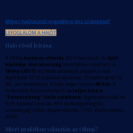
Milyen hajóvezetői engedélyre lesz szükséged?
LEFOGLALOM A HAJÓT
Hajó rövid leírása:
A Olimp
motoros vitorlás
2017-ben épült, és
Split
kikötője, Horvátország
kikötőjében található. A
Olimp (2017)
részletes adatlapja alapján a hajó
legfeljebb 20 fő számára alkalmas, 10 kabinnal és 10
WC-vel rendelkezik. A hajó teljes hossza
49,0 m
. A
fontosabb felszereltsége(i) (
a teljes lista a
"Felszereltség" fülön található
): légkondicionáló és
SUP. Kötelező extrák: APA (költségelőleg) és
üzemanyag töltés. Bejelentkezés: 17:00, Kijelentkezés:
09:00.
Miért praktikus választás az Olimp?