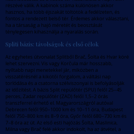
részévé válik. A kabinok száma különösen akkor
hasznos, ha több éjszakát töltötök a fedélzeten, és
fontos a rendezett belső tér. Érdemes akkor választani,
ha a társaság a hajó méretét és beosztását
ténylegesen kihasználja a nyaralás során.
Spliti bázis: távolságok és első célok
Az egyhetes útvonalat Splitből Brač, Šolta és Hvar köré
lehet szervezni. Vis vagy Korčula már hosszabb,
nyíltabb napi menetekkel jár, miközben a
visszatérésnél a kikötői forgalom, a váltási nap
torlódása és a csatorna szélviszonyai is befolyásolják
az időzítést. A bázis Split repülőtér (SPU) felől 25–45
perces, Zadar repülőtér (ZAD) felől 1,5–2 órás
transzferrel érhető el. Magyarországról autóval
Debrecen felől 950–1000 km és 10–11 óra, Budapest
felől 750–800 km és 8–9 óra, Győr felől 680–730 km és
7–8 óra az út. Az első esti hajózás Šolta, Maslinica,
Milna vagy Brač felé akkor indokolt, ha az átvétel, a