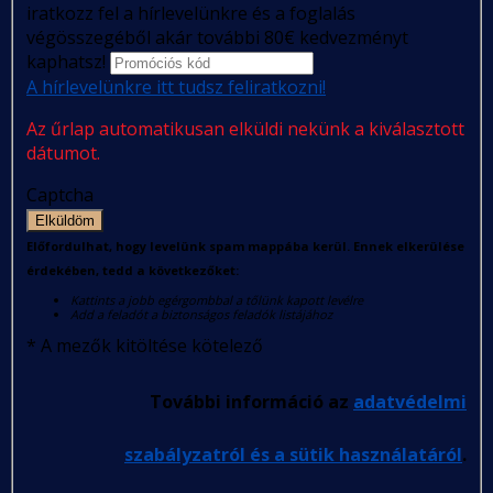
iratkozz fel a hírlevelünkre és a foglalás
végösszegéből akár további 80€ kedvezményt
kaphatsz!
A hírlevelünkre itt tudsz feliratkozni!
Az űrlap automatikusan elküldi nekünk a kiválasztott
dátumot.
Captcha
Elküldöm
Előfordulhat, hogy levelünk spam mappába kerül. Ennek elkerülése
érdekében, tedd a következőket:
Kattints a jobb egérgombbal a tőlünk kapott levélre
Add a feladót a biztonságos feladók listájához
*
A mezők kitöltése kötelező
További információ az
adatvédelmi
szabályzatról és a sütik használatáról
.