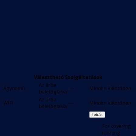
Választható Szolgáltatások
Az árba
Ágynemű
---
Minden kikötőben
belefoglalva
Az árba
WIFI
---
Minden kikötőben
belefoglalva
Leírás
.For covering
running