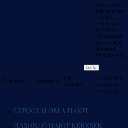
APA is to be
paid as a wire
transfer,
commission
of 1.5% for
the shipping
agent will be
deducted
from the APA.
Leírás
0
€
.From/to the
Transzfer
Opcionális
/foglalás
airport/hotel:
on request
LEFOGLALOM A HAJÓT
HASONLÓ HAJÓT KERESEK