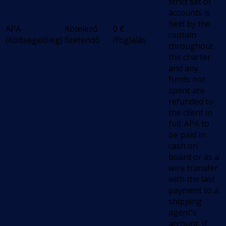
strict set of
accounts is
held by the
APA
Kötelező
0
€
captain
(Költségelőleg)
fizetendő
/foglalás
throughout
the charter
and any
funds not
spent are
refunded to
the client in
full. APA to
be paid in
cash on
board or as a
wire transfer
with the last
payment to a
shipping
agent's
account. If