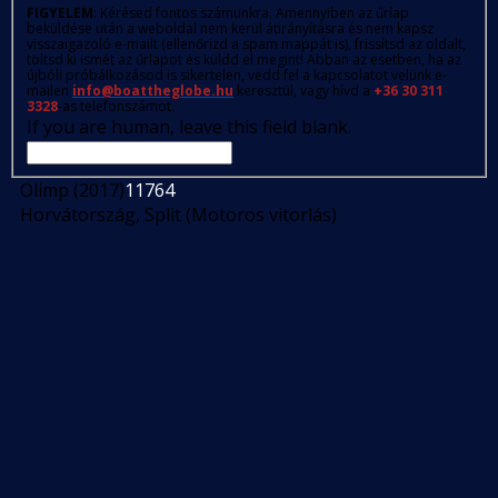
FIGYELEM
: Kérésed fontos számunkra. Amennyiben az űrlap
beküldése után a weboldal nem kerül átirányításra és nem kapsz
visszaigazoló e-mailt (ellenőrizd a spam mappát is), frissítsd az oldalt,
töltsd ki ismét az űrlapot és küldd el megint! Abban az esetben, ha az
újbóli próbálkozásod is sikertelen, vedd fel a kapcsolatot velünk e-
mailen
info@boattheglobe.hu
keresztül, vagy hívd a
+36 30 311
3328
-as telefonszámot.
If you are human, leave this field blank.
Olimp (2017)
11764
Horvátország, Split (Motoros vitorlás)