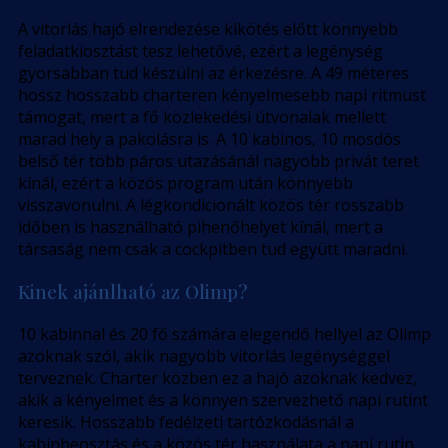
A vitorlás hajó elrendezése kikötés előtt könnyebb
feladatkiosztást tesz lehetővé, ezért a legénység
gyorsabban tud készülni az érkezésre. A 49 méteres
hossz hosszabb charteren kényelmesebb napi ritmust
támogat, mert a fő közlekedési útvonalak mellett
marad hely a pakolásra is. A 10 kabinos, 10 mosdós
belső tér több páros utazásánál nagyobb privát teret
kínál, ezért a közös program után könnyebb
visszavonulni. A légkondicionált közös tér rosszabb
időben is használható pihenőhelyet kínál, mert a
társaság nem csak a cockpitben tud együtt maradni.
Kinek ajánlható az Olimp?
10 kabinnal és 20 fő számára elegendő hellyel az Olimp
azoknak szól, akik nagyobb vitorlás legénységgel
terveznek. Charter közben ez a hajó azoknak kedvez,
akik a kényelmet és a könnyen szervezhető napi rutint
keresik. Hosszabb fedélzeti tartózkodásnál a
kabinbeosztás és a közös tér használata a napi rutin