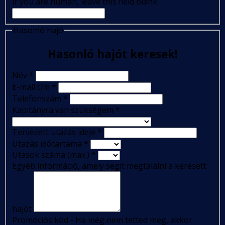
If you are human, leave this field blank.
Hasonló hajó
Hasonló hajót keresek!
Név
*
E-mail cím
*
Telefonszám
*
Kapitányra van szükségem
*
Tervezett utazás ideje
*
Utazás időtartama
*
Utasok száma (max.)
*
Egyéb információ, amely segít megtalálni a keresett
hajót
Promóciós kód - Ha még nem tetted meg, akkor