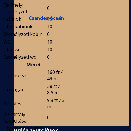
Férőhely:
0
személyzet
Csendes-óceán
Kabinok
10
Utas kabinok
10
Személyzeti kabin
0
WC
10
Utas wc
10
Személyzeti wc
0
Méret
160 ft /
Hajóhossz
49 m
28 ft /
Orrsugár
8.6 m
9.8 ft / 3
Merülés
m
Víz tartály
0
kapacitása
Üzemanyag tartály
Hajós nyaralások