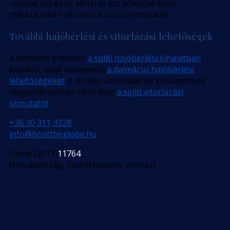
nappali idő és az időjárás ezt lehetővé teszi;
máskülönben célszerű a bázison maradni.
További hajóbérlési és vitorlázási lehetőségek
A keresést érdemes
a spliti hajóbérlési kínálatban
kezdeni, majd összevetni
a dalmáciai hajóbérlési
lehetőségeket
is. A helyi útvonalak és körülmények
megismeréséhez nézd meg
a spliti vitorlázási
útmutatót
.
+36 30 311 3328
info@boattheglobe.hu
Olimp (2017)
11764
Horvátország, Split (Motoros vitorlás)