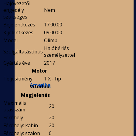
Hajóvezetői
engedély
Nem
szükséges
Bejelentkezés
17:00:00
Kijelentkezés
09:00:00
Model
Olimp
Hajóbérlés
Szolgáltatástípus
személyzettel
Gyártás éve
2017
Motor
Teljesítmény
1 X - hp
Amerika
Vitorlák
Megjelenés
Maximális
20
utasszám
Férőhely
20
Férőhely: kabin
20
Férőhely: szalon
0