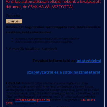
Az űrlap automatikusan elküldi nekünk a kiválasztott
dátumot, de CSAK HA VÁLASZTOTTÁL.
Captcha
Elküldöm
Előfordulhat, hogy levelünk spam mappába kerül. Ennek elkerülése
érdekében, tedd a következőket:
Kattints a jobb egérgombbal a tőlünk kapott levélre
Add a feladót a biztonságos feladók listájához
*
A mezők kitöltése kötelező
További információ az
adatvédelmi
szabályzatról és a sütik használatáról
.
FIGYELEM
: Kérésed fontos számunkra. Amennyiben az űrlap
beküldése után a weboldal nem kerül átirányításra és nem kapsz
visszaigazoló e-mailt (ellenőrizd a spam mappát is), frissítsd az oldalt,
töltsd ki ismét az űrlapot és küldd el megint! Abban az esetben, ha az
újbóli próbálkozásod is sikertelen, vedd fel a kapcsolatot velünk e-
mailen
info@boattheglobe.hu
keresztül, vagy hívd a
+36 30 311
3328
-as telefonszámot.