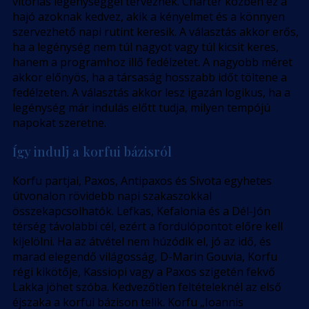
vitorlás legénységgel terveznek. Charter közben ez a
hajó azoknak kedvez, akik a kényelmet és a könnyen
szervezhető napi rutint keresik. A választás akkor erős,
ha a legénység nem túl nagyot vagy túl kicsit keres,
hanem a programhoz illő fedélzetet. A nagyobb méret
akkor előnyös, ha a társaság hosszabb időt töltene a
fedélzeten. A választás akkor lesz igazán logikus, ha a
legénység már indulás előtt tudja, milyen tempójú
napokat szeretne.
Így indulj a korfui bázisról
Korfu partjai, Paxos, Antipaxos és Sivota egyhetes
útvonalon rövidebb napi szakaszokkal
összekapcsolhatók. Lefkas, Kefalonia és a Dél-Jón
térség távolabbi cél, ezért a fordulópontot előre kell
kijelölni. Ha az átvétel nem húzódik el, jó az idő, és
marad elegendő világosság, D-Marin Gouvia, Korfu
régi kikötője, Kassiopi vagy a Paxos szigetén fekvő
Lakka jöhet szóba. Kedvezőtlen feltételeknél az első
éjszaka a korfui bázison telik. Korfu „Ioannis