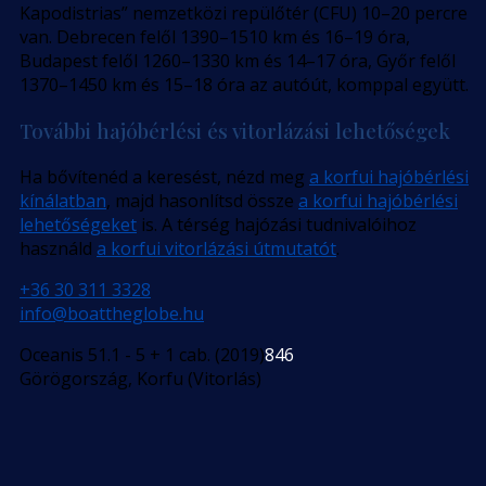
Kapodistrias” nemzetközi repülőtér (CFU) 10–20 percre
van. Debrecen felől 1390–1510 km és 16–19 óra,
Budapest felől 1260–1330 km és 14–17 óra, Győr felől
1370–1450 km és 15–18 óra az autóút, komppal együtt.
További hajóbérlési és vitorlázási lehetőségek
Ha bővítenéd a keresést, nézd meg
a korfui hajóbérlési
kínálatban
, majd hasonlítsd össze
a korfui hajóbérlési
lehetőségeket
is. A térség hajózási tudnivalóihoz
használd
a korfui vitorlázási útmutatót
.
+36 30 311 3328
info@boattheglobe.hu
Oceanis 51.1 - 5 + 1 cab. (2019)
846
Görögország, Korfu (Vitorlás)