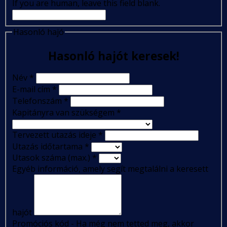
If you are human, leave this field blank.
Hasonló hajó
Hasonló hajót keresek!
Név
*
E-mail cím
*
Telefonszám
*
Kapitányra van szükségem
*
Tervezett utazás ideje
*
Utazás időtartama
*
Utasok száma (max.)
*
Egyéb információ, amely segít megtalálni a keresett
hajót
Promóciós kód - Ha még nem tetted meg, akkor