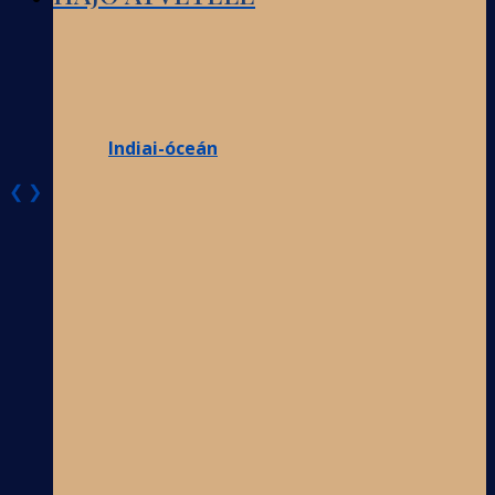
Indiai-óceán
❮
❯