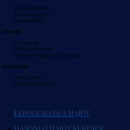
220 volt foglalat
WC szivattyú (3)
Áramátalakító
Vitorlák
Vitorlazsák
Felfújható matrac
Önillesztő nagyvitorla (Genoa)
Szórakozás
Fusion rádió
Külső hangszórók
LEFOGLALOM A HAJÓT
HASONLÓ HAJÓT KERESEK