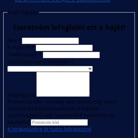
Hajó foglalás
Szeretném lefoglalni ezt a hajót!
Név
*
E-mail cím
*
Telefonszám
*
Kapitányra van szükségem
*
Megjegyzés
Promóciós kód - Ha még nem tetted meg, akkor
iratkozz fel a hírlevelünkre és a foglalás
végösszegéből akár további 80€ kedvezményt
kaphatsz!
A hírlevelünkre itt tudsz feliratkozni!