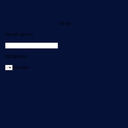
1X-hp
Kezdő dátum
Időtartam
éjszaka