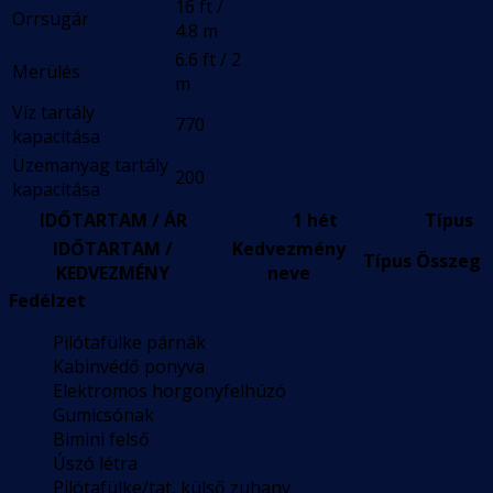
16 ft /
Orrsugár
4.8 m
6.6 ft / 2
Merülés
m
Víz tartály
770
kapacitása
Üzemanyag tartály
200
kapacitása
IDŐTARTAM / ÁR
1 hét
Típus
IDŐTARTAM /
Kedvezmény
Típus
Összeg
KEDVEZMÉNY
neve
Fedélzet
Pilótafülke párnák
Kabinvédő ponyva
Elektromos horgonyfelhúzó
Gumicsónak
Bimini felső
Úszó létra
Pilótafülke/tat, külső zuhany