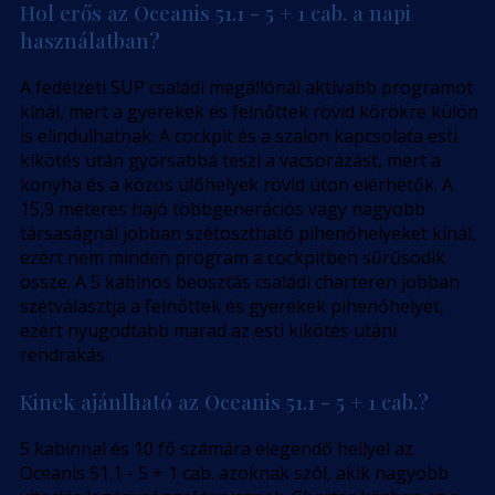
Hol erős az Oceanis 51.1 - 5 + 1 cab. a napi
használatban?
A fedélzeti SUP családi megállónál aktívabb programot
kínál, mert a gyerekek és felnőttek rövid körökre külön
is elindulhatnak. A cockpit és a szalon kapcsolata esti
kikötés után gyorsabbá teszi a vacsorázást, mert a
konyha és a közös ülőhelyek rövid úton elérhetők. A
15,9 méteres hajó többgenerációs vagy nagyobb
társaságnál jobban szétosztható pihenőhelyeket kínál,
ezért nem minden program a cockpitben sűrűsödik
össze. A 5 kabinos beosztás családi charteren jobban
szétválasztja a felnőttek és gyerekek pihenőhelyét,
ezért nyugodtabb marad az esti kikötés utáni
rendrakás.
Kinek ajánlható az Oceanis 51.1 - 5 + 1 cab.?
5 kabinnal és 10 fő számára elegendő hellyel az
Oceanis 51.1 - 5 + 1 cab. azoknak szól, akik nagyobb