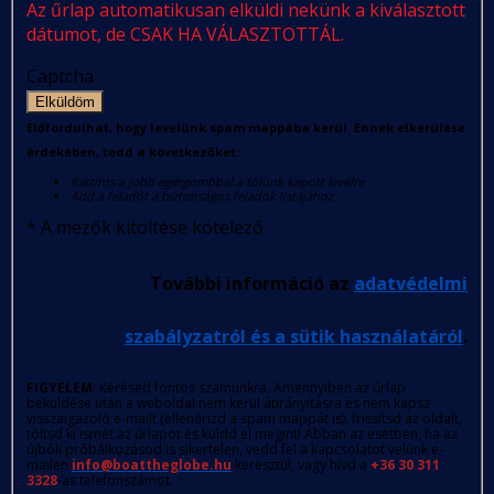
Az űrlap automatikusan elküldi nekünk a kiválasztott
dátumot, de CSAK HA VÁLASZTOTTÁL.
Captcha
Elküldöm
Előfordulhat, hogy levelünk spam mappába kerül. Ennek elkerülése
érdekében, tedd a következőket:
Kattints a jobb egérgombbal a tőlünk kapott levélre
Add a feladót a biztonságos feladók listájához
*
A mezők kitöltése kötelező
További információ az
adatvédelmi
szabályzatról és a sütik használatáról
.
FIGYELEM
: Kérésed fontos számunkra. Amennyiben az űrlap
beküldése után a weboldal nem kerül átirányításra és nem kapsz
visszaigazoló e-mailt (ellenőrizd a spam mappát is), frissítsd az oldalt,
töltsd ki ismét az űrlapot és küldd el megint! Abban az esetben, ha az
újbóli próbálkozásod is sikertelen, vedd fel a kapcsolatot velünk e-
mailen
info@boattheglobe.hu
keresztül, vagy hívd a
+36 30 311
3328
-as telefonszámot.