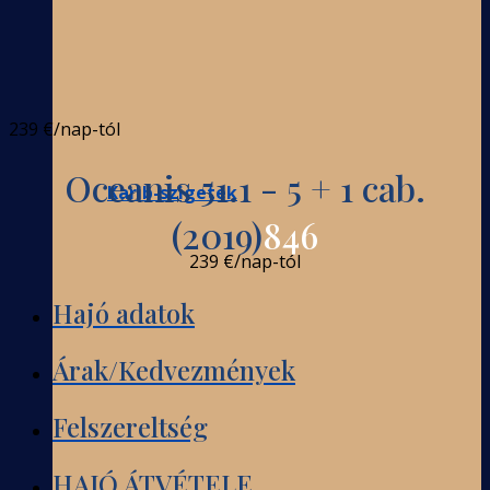
239 €
/nap-tól
Oceanis 51.1 - 5 + 1 cab.
Karib-szigetek
(2019)
846
239 €
/nap-tól
Hajó adatok
Árak/Kedvezmények
Felszereltség
HAJÓ ÁTVÉTELE