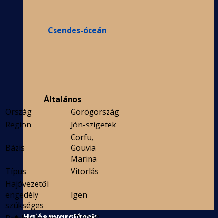
Csendes-óceán
Általános
Ország
Görögország
Region
Jón-szigetek
Corfu,
Bázis
Gouvia
Marina
Típus
Vitorlás
Hajóvezetői
engedély
Igen
szükséges
Hajós nyaralások