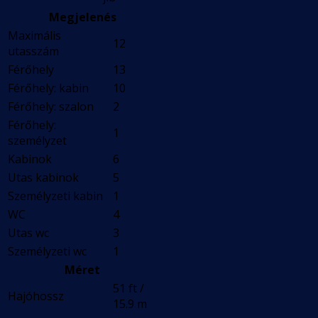
Megjelenés
Maximális
12
utasszám
Férőhely
13
Férőhely: kabin
10
Férőhely: szalon
2
Férőhely:
1
személyzet
Kabinok
6
Utas kabinok
5
Személyzeti kabin
1
WC
4
Utas wc
3
Személyzeti wc
1
Méret
51 ft /
Hajóhossz
15.9 m