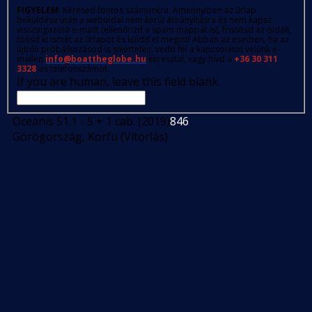
FIGYELEM
: Kérésed fontos számunkra. Amennyiben az űrlap
beküldése után a weboldal nem kerül átirányításra és nem kapsz
visszaigazoló e-mailt (ellenőrizd a spam mappát is), frissítsd az oldalt,
töltsd ki ismét az űrlapot és küldd el megint! Abban az esetben, ha az
újbóli próbálkozásod is sikertelen, vedd fel a kapcsolatot velünk e-
mailen
info@boattheglobe.hu
keresztül, vagy hívd a
+36 30 311
3328
-as telefonszámot.
If you are human, leave this field blank.
Oceanis 51.1 - 5 + 1 cab. (2019)
846
Görögország, Korfu (Vitorlás)