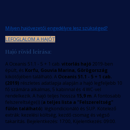
Milyen hajóvezetői engedélyre lesz szükséged?
LEFOGLALOM A HAJÓT
Hajó rövid leírása:
A Oceanis 51.1 - 5 + 1 cab.
vitorlás hajó
2019-ben
épült, és
Korfu, Gouvia Marina, Görögország
kikötőjében található. A
Oceanis 51.1 - 5 + 1 cab.
(2019)
részletes adatlapja alapján a hajó legfeljebb 10
fő számára alkalmas, 5 kabinnal és 4 WC-vel
rendelkezik. A hajó teljes hossza
15,9 m
. A fontosabb
felszereltsége(i) (
a teljes lista a "Felszereltség"
fülön található
): légkondicionáló és SUP. Kötelező
extrák: kezelési költség, kezdő csomag és végső
takarítás. Bejelentkezés: 17:00, Kijelentkezés: 09:00.