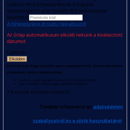
iratkozz fel a hírlevelünkre és a foglalás
végösszegéből akár további 80€ kedvezményt
kaphatsz!
A hírlevelünkre itt tudsz feliratkozni!
Az űrlap automatikusan elküldi nekünk a kiválasztott
dátumot.
Captcha
Elküldöm
Előfordulhat, hogy levelünk spam mappába kerül. Ennek elkerülése
érdekében, tedd a következőket:
Kattints a jobb egérgombbal a tőlünk kapott levélre
Add a feladót a biztonságos feladók listájához
*
A mezők kitöltése kötelező
További információ az
adatvédelmi
szabályzatról és a sütik használatáról
.