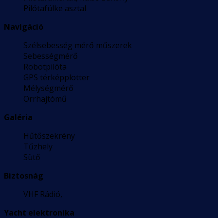
Pilótafülke asztal
Navigáció
Szélsebesség mérő műszerek
Sebességmérő
Robotpilóta
GPS térképplotter
Mélységmérő
Orrhajtómű
Galéria
Hűtőszekrény
Tűzhely
Sütő
Biztosnág
VHF Rádió,
Yacht elektronika