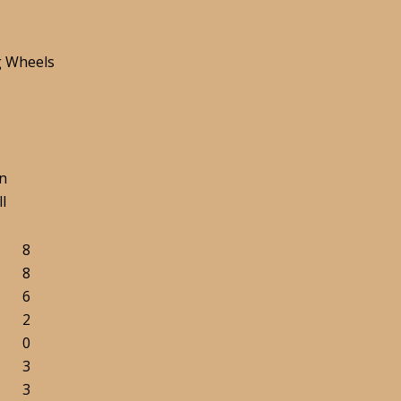
g Wheels
en
ll
8
8
6
2
0
3
3