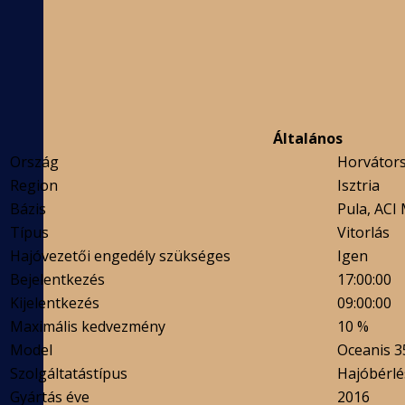
Általános
Ország
Horvátor
Region
Isztria
Bázis
Pula, ACI
Típus
Vitorlás
Hajóvezetői engedély szükséges
Igen
Bejelentkezés
17:00:00
Kijelentkezés
09:00:00
Maximális kedvezmény
10 %
Model
Oceanis 3
Szolgáltatástípus
Hajóbérlé
Gyártás éve
2016