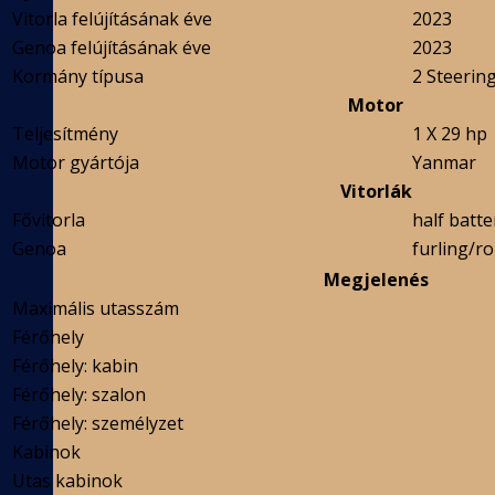
Vitorla felújításának éve
2023
Genoa felújításának éve
2023
Kormány típusa
2 Steerin
Motor
Teljesítmény
1 X 29 hp
Motor gyártója
Yanmar
Vitorlák
Fővitorla
half batt
Genoa
furling/ro
Megjelenés
Maximális utasszám
Férőhely
Férőhely: kabin
Férőhely: szalon
Férőhely: személyzet
Kabinok
Utas kabinok