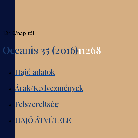
134 €
/nap-tól
Oceanis 35 (2016)
11268
Hajó adatok
Árak/Kedvezmények
Felszereltség
HAJÓ ÁTVÉTELE