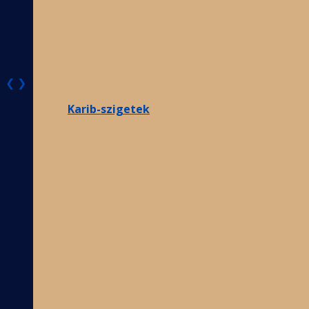
❮
❯
Karib-szigetek