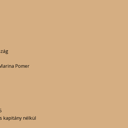
szág
 Marina Pomer
5
s kapitány nélkül