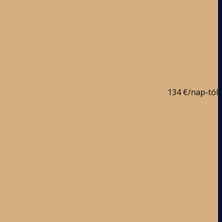
134 €
/nap-tól