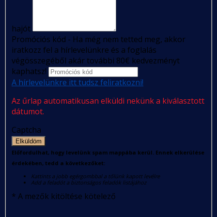
hajót
Promóciós kód - Ha még nem tetted meg, akkor
iratkozz fel a hírlevelünkre és a foglalás
végösszegéből akár további 80€ kedvezményt
kaphatsz!
A hírlevelünkre itt tudsz feliratkozni!
Az űrlap automatikusan elküldi nekünk a kiválasztott
dátumot.
Captcha
Elküldöm
Előfordulhat, hogy levelünk spam mappába kerül. Ennek elkerülése
érdekében, tedd a következőket:
Kattints a jobb egérgombbal a tőlünk kapott levélre
Add a feladót a biztonságos feladók listájához
*
A mezők kitöltése kötelező