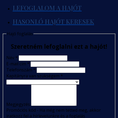
LEFOGLALOM A HAJÓT
HASONLÓ HAJÓT KERESEK
Hajó foglalás
Szeretném lefoglalni ezt a hajót!
Név
*
E-mail cím
*
Telefonszám
*
Kapitányra van szükségem
*
Megjegyzés
Promóciós kód - Ha még nem tetted meg, akkor
iratkozz fel a hírlevelünkre és a foglalás