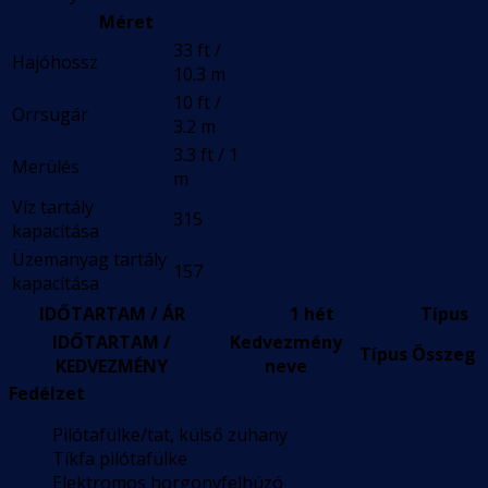
Méret
33 ft /
Hajóhossz
10.3 m
10 ft /
Orrsugár
3.2 m
3.3 ft / 1
Merülés
m
Víz tartály
315
kapacitása
Üzemanyag tartály
157
kapacitása
IDŐTARTAM / ÁR
1 hét
Típus
IDŐTARTAM /
Kedvezmény
Típus
Összeg
KEDVEZMÉNY
neve
Fedélzet
Pilótafülke/tat, külső zuhany
Tíkfa pilótafülke
Elektromos horgonyfelhúzó