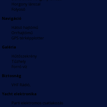
Horgony lánccal
Folyosó
Navigáció
Hátsó hajtómű
Orrhajtómű
GPS térképplotter
Galéria
Hűtőszekrény
Tűzhely
Forró víz
Biztosnág
VHF Rádió,
Yacht elektronika
Parti elektromos csatlakozás