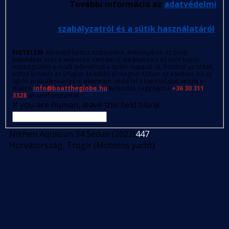
További információ az
adatvédelmi
szabályzatról és a sütik használatáról
.
FIGYELEM
: Kérésed fontos számunkra. Amennyiben az űrlap
beküldése után a weboldal nem kerül átirányításra és nem kapsz
visszaigazoló e-mailt (ellenőrizd a spam mappát is), frissítsd az oldalt,
töltsd ki ismét az űrlapot és küldd el megint! Abban az esetben, ha az
újbóli próbálkozásod is sikertelen, vedd fel a kapcsolatot velünk e-
mailen
info@boattheglobe.hu
keresztül, vagy hívd a
+36 30 311
3328
-as telefonszámot.
If you are human, leave this field blank.
Nikhen Aquasun 34 Sedan (2022)
447
Horvátország, Trogir (Motoros yacht)