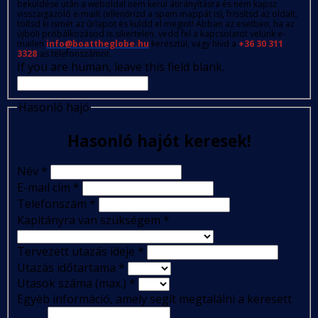
beküldése után a weboldal nem kerül átirányításra és nem kapsz
visszaigazoló e-mailt (ellenőrizd a spam mappát is), frissítsd az oldalt,
töltsd ki ismét az űrlapot és küldd el megint! Abban az esetben, ha az
újbóli próbálkozásod is sikertelen, vedd fel a kapcsolatot velünk e-
mailen
info@boattheglobe.hu
keresztül, vagy hívd a
+36 30 311
3328
-as telefonszámot.
If you are human, leave this field blank.
Hasonló hajó
Hasonló hajót keresek!
Név
*
E-mail cím
*
Telefonszám
*
Kapitányra van szükségem
*
Tervezett utazás ideje
*
Utazás időtartama
*
Utasok száma (max.)
*
Egyéb információ, amely segít megtalálni a keresett