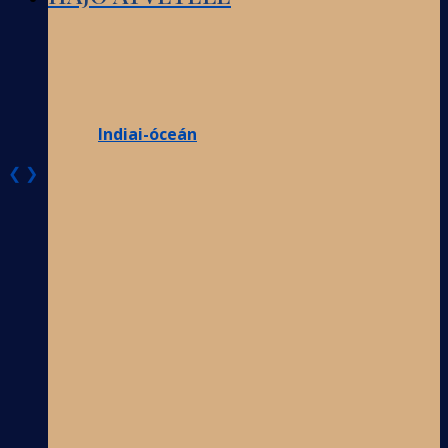
Indiai-óceán
❮
❯