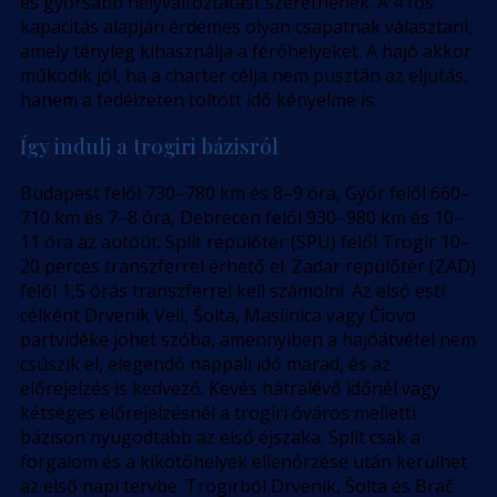
és gyorsabb helyváltoztatást szeretnének. A 4 fős
kapacitás alapján érdemes olyan csapatnak választani,
amely tényleg kihasználja a férőhelyeket. A hajó akkor
működik jól, ha a charter célja nem pusztán az eljutás,
hanem a fedélzeten töltött idő kényelme is.
Így indulj a trogiri bázisról
Budapest felől 730–780 km és 8–9 óra, Győr felől 660–
710 km és 7–8 óra, Debrecen felől 930–980 km és 10–
11 óra az autóút. Split repülőtér (SPU) felől Trogir 10–
20 perces transzferrel érhető el. Zadar repülőtér (ZAD)
felől 1,5 órás transzferrel kell számolni. Az első esti
célként Drvenik Veli, Šolta, Maslinica vagy Čiovo
partvidéke jöhet szóba, amennyiben a hajóátvétel nem
csúszik el, elegendő nappali idő marad, és az
előrejelzés is kedvező. Kevés hátralévő időnél vagy
kétséges előrejelzésnél a trogiri óváros melletti
bázison nyugodtabb az első éjszaka. Split csak a
forgalom és a kikötőhelyek ellenőrzése után kerülhet
az első napi tervbe. Trogirból Drvenik, Šolta és Brač