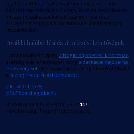
egy hét alatt bejárható, Hvar bevonása hosszabb
hajózási napokat kíván. Vis vagy Korčula bevonásakor
hosszabb szakaszokkal kell számolni, ezért az
előrejelzéshez igazítva korábban kell megkezdeni a
visszaindulást.
További hajóbérlési és vitorlázási lehetőségek
További hajókat találsz
a trogiri hajóbérlési kínálatban
,
a térség más lehetőségeit pedig
a dalmáciai hajóbérlési
lehetőségeket
oldalon nézheted át. Indulás előtt olvasd
el
a trogiri vitorlázási útmutatót
.
+36 30 311 3328
info@boattheglobe.hu
Nikhen Aquasun 34 Sedan (2022)
447
Horvátország, Trogir (Motoros yacht)