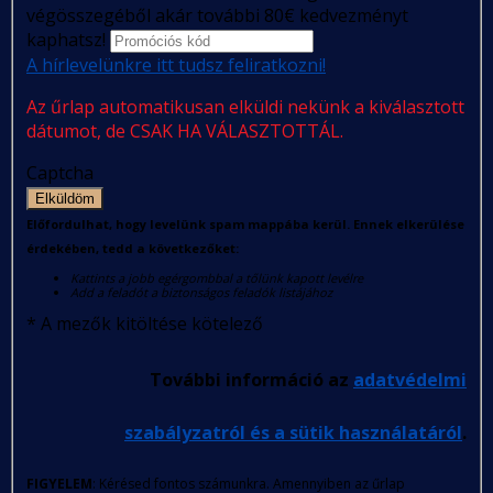
végösszegéből akár további 80€ kedvezményt
kaphatsz!
A hírlevelünkre itt tudsz feliratkozni!
Az űrlap automatikusan elküldi nekünk a kiválasztott
dátumot, de CSAK HA VÁLASZTOTTÁL.
Captcha
Elküldöm
Előfordulhat, hogy levelünk spam mappába kerül. Ennek elkerülése
érdekében, tedd a következőket:
Kattints a jobb egérgombbal a tőlünk kapott levélre
Add a feladót a biztonságos feladók listájához
*
A mezők kitöltése kötelező
További információ az
adatvédelmi
szabályzatról és a sütik használatáról
.
FIGYELEM
: Kérésed fontos számunkra. Amennyiben az űrlap