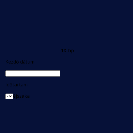
1X-hp
Kezdő dátum
Időtartam
éjszaka