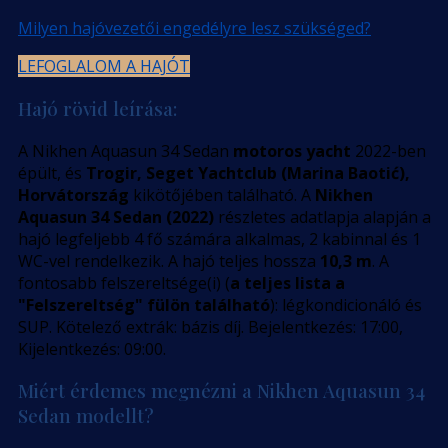
Milyen hajóvezetői engedélyre lesz szükséged?
LEFOGLALOM A HAJÓT
Hajó rövid leírása:
A Nikhen Aquasun 34 Sedan
motoros yacht
2022-ben
épült, és
Trogir, Seget Yachtclub (Marina Baotić),
Horvátország
kikötőjében található. A
Nikhen
Aquasun 34 Sedan (2022)
részletes adatlapja alapján a
hajó legfeljebb 4 fő számára alkalmas, 2 kabinnal és 1
WC-vel rendelkezik. A hajó teljes hossza
10,3 m
. A
fontosabb felszereltsége(i) (
a teljes lista a
"Felszereltség" fülön található
): légkondicionáló és
SUP. Kötelező extrák: bázis díj. Bejelentkezés: 17:00,
Kijelentkezés: 09:00.
Miért érdemes megnézni a Nikhen Aquasun 34
Sedan modellt?