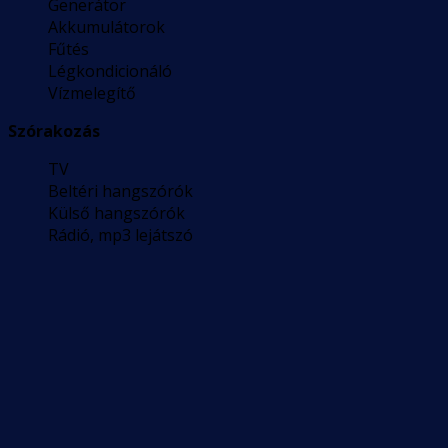
Generátor
Akkumulátorok
Fűtés
Légkondicionáló
Vízmelegítő
Szórakozás
TV
Beltéri hangszórók
Külső hangszórók
Rádió, mp3 lejátszó