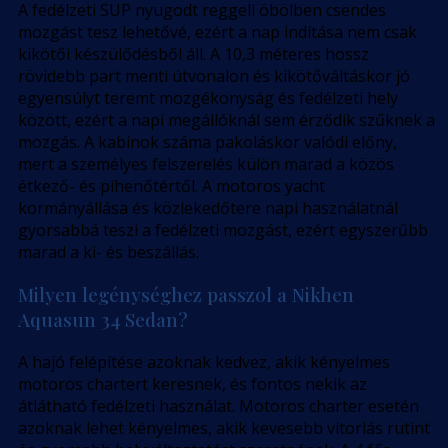
A fedélzeti SUP nyugodt reggeli öbölben csendes
mozgást tesz lehetővé, ezért a nap indítása nem csak
kikötői készülődésből áll. A 10,3 méteres hossz
rövidebb part menti útvonalon és kikötőváltáskor jó
egyensúlyt teremt mozgékonyság és fedélzeti hely
között, ezért a napi megállóknál sem érződik szűknek a
mozgás. A kabinok száma pakoláskor valódi előny,
mert a személyes felszerelés külön marad a közös
étkező- és pihenőtértől. A motoros yacht
kormányállása és közlekedőtere napi használatnál
gyorsabbá teszi a fedélzeti mozgást, ezért egyszerűbb
marad a ki- és beszállás.
Milyen legénységhez passzol a Nikhen
Aquasun 34 Sedan?
A hajó felépítése azoknak kedvez, akik kényelmes
motoros chartert keresnek, és fontos nekik az
átlátható fedélzeti használat. Motoros charter esetén
azoknak lehet kényelmes, akik kevesebb vitorlás rutint