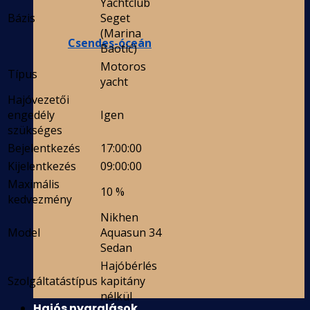
Yachtclub
Bázis
Seget
(Marina
Csendes-óceán
Baotić)
Motoros
Típus
yacht
Hajóvezetői
engedély
Igen
szükséges
Bejelentkezés
17:00:00
Kijelentkezés
09:00:00
Maximális
10 %
kedvezmény
Nikhen
Model
Aquasun 34
Sedan
Hajóbérlés
Szolgáltatástípus
kapitány
nélkül
Hajós nyaralások