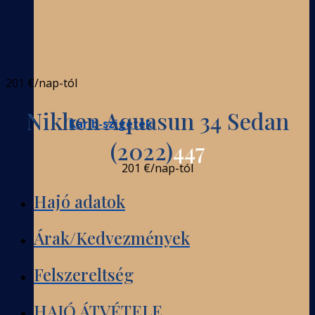
201 €
/nap-tól
Nikhen Aquasun 34 Sedan
Karib-szigetek
(2022)
447
201 €
/nap-tól
Hajó adatok
Árak/Kedvezmények
Felszereltség
HAJÓ ÁTVÉTELE