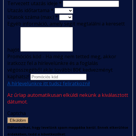
Tervezett utazás ideje
*
Utazás időtartama
*
Utasok száma (max.)
*
Egyéb információ, amely segít megtalálni a keresett
hajót
Promóciós kód - Ha még nem tetted meg, akkor
iratkozz fel a hírlevelünkre és a foglalás
végösszegéből akár további 80€ kedvezményt
kaphatsz!
A hírlevelünkre itt tudsz feliratkozni!
Az űrlap automatikusan elküldi nekünk a kiválasztott
dátumot.
Captcha
Elküldöm
Előfordulhat, hogy levelünk spam mappába kerül. Ennek elkerülése
érdekében, tedd a következőket: