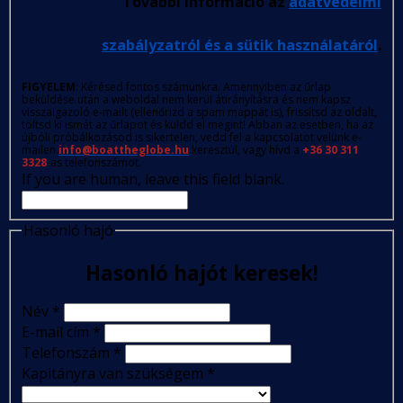
További információ az
adatvédelmi
szabályzatról és a sütik használatáról
.
FIGYELEM
: Kérésed fontos számunkra. Amennyiben az űrlap
beküldése után a weboldal nem kerül átirányításra és nem kapsz
visszaigazoló e-mailt (ellenőrizd a spam mappát is), frissítsd az oldalt,
töltsd ki ismét az űrlapot és küldd el megint! Abban az esetben, ha az
újbóli próbálkozásod is sikertelen, vedd fel a kapcsolatot velünk e-
mailen
info@boattheglobe.hu
keresztül, vagy hívd a
+36 30 311
3328
-as telefonszámot.
If you are human, leave this field blank.
Hasonló hajó
Hasonló hajót keresek!
Név
*
E-mail cím
*
Telefonszám
*
Kapitányra van szükségem
*