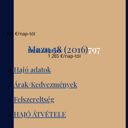
1 265 €
/nap-tól
Mazu 58 (2016)
797
Karib-szigetek
1 265 €
/nap-tól
Hajó adatok
Árak/Kedvezmények
Felszereltség
HAJÓ ÁTVÉTELE