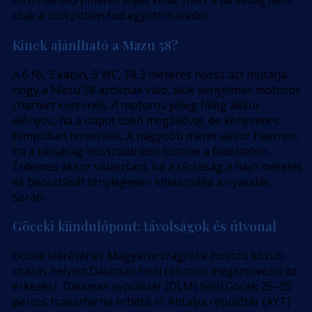
használható pihenőhelyet kínál, mert a társaság nem
csak a cockpitben tud együtt maradni.
Kinek ajánlható a Mazu 58?
A 6 fő, 3 kabin, 3 WC, 18,3 méteres hossz azt mutatja,
hogy a Mazu 58 azoknak való, akik kényelmes motoros
chartert keresnek. A motoros jelleg főleg akkor
előnyös, ha a napot több megállóval, de kényelmes
tempóban tervezitek. A nagyobb méret akkor hasznos,
ha a társaság hosszabb időt töltene a fedélzeten.
Érdemes akkor választani, ha a társaság a hajó méretét
és beosztását ténylegesen kihasználja a nyaralás
során.
Göceki kiindulópont: távolságok és útvonal
Göcek eléréséhez Magyarországról a hosszú közúti
utazás helyett Dalaman felől célszerű megszervezni az
érkezést. Dalaman repülőtér (DLM) felől Göcek 25–35
perces transzferrel érhető el. Antalya repülőtér (AYT)