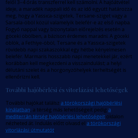
felől 3–4 órás transzferrel kell számolni. A hajóátvétel
ideje, a maradék nappali idő és az idő együtt határozza
meg, hogy a Yassıca-szigetek, Tersane-sziget vagy a
Sarsala-öböl közül valamelyik belefér-e az első napba.
Fogyó nappal vagy bizonytalan előrejelzés esetén a
göceki öbölben, a bázison érdemes maradni. A göceki
öblök, a Fethiye-öböl, Tersane és a Yassıca-szigetek
rövidebb napi szakaszokkal egy hétbe kényelmesen
belefér. Marmaris hosszabb napi menetekkel jár, ezért
korábban kell megkezdeni a visszaindulást; a helyi
délutáni szelet és a horgonyzóhelyek terheltségét is
ellenőrizni kell.
További hajóbérlési és vitorlázási lehetőségek
További hajókat találsz
a törökországi hajóbérlési
kínálatban
, a térség más lehetőségeit pedig
a
mediterrán térség hajóbérlési lehetőségeit
oldalon
nézheted át. Indulás előtt olvasd el
a törökországi
vitorlázási útmutatót
.