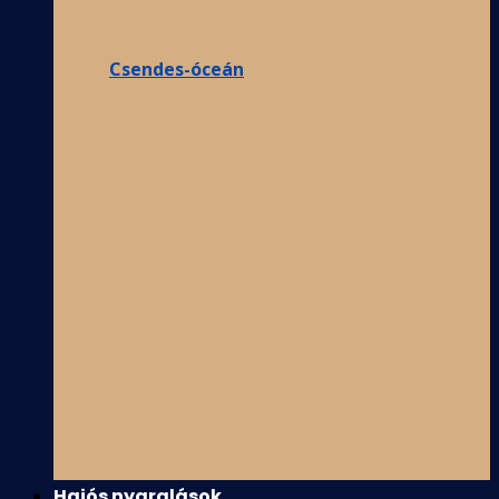
Csendes-óceán
Hajós nyaralások