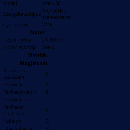
Model
Mazu 58
Hajóbérlés
Szolgáltatástípus
személyzettel
Gyártás éve
2016
Motor
Teljesítmény
2 X 900 hp
Motor gyártója
Volvo
Vitorlák
Megjelenés
Maximális
8
utasszám
Férőhely
8
Férőhely: kabin
6
Férőhely: szalon
2
Férőhely:
0
személyzet
Kabinok
3
Utas kabinok
3