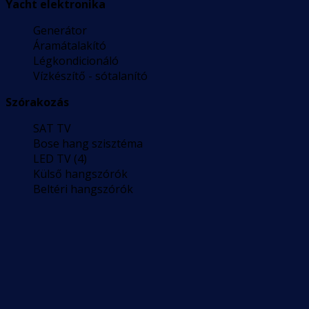
Yacht elektronika
Generátor
Áramátalakító
Légkondicionáló
Vízkészítő - sótalanító
Szórakozás
SAT TV
Bose hang szisztéma
LED TV (4)
Külső hangszórók
Beltéri hangszórók