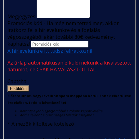
Megjegyzés
Promóciós kód - Ha még nem tetted meg, akkor
iratkozz fel a hírlevelünkre és a foglalás
végösszegéből akár további 80€ kedvezményt
kaphatsz!
A hírlevelünkre itt tudsz feliratkozni!
Az űrlap automatikusan elküldi nekünk a kiválasztott
dátumot, de CSAK HA VÁLASZTOTTÁL.
Captcha
Elküldöm
Előfordulhat, hogy levelünk spam mappába kerül. Ennek elkerülése
érdekében, tedd a következőket:
Kattints a jobb egérgombbal a tőlünk kapott levélre
Add a feladót a biztonságos feladók listájához
*
A mezők kitöltése kötelező