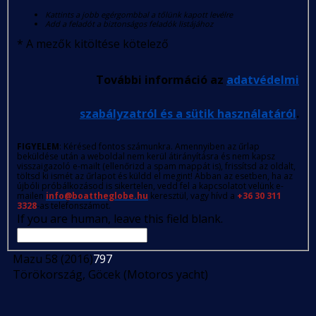
Kattints a jobb egérgombbal a tőlünk kapott levélre
Add a feladót a biztonságos feladók listájához
*
A mezők kitöltése kötelező
További információ az
adatvédelmi
szabályzatról és a sütik használatáról
.
FIGYELEM
: Kérésed fontos számunkra. Amennyiben az űrlap
beküldése után a weboldal nem kerül átirányításra és nem kapsz
visszaigazoló e-mailt (ellenőrizd a spam mappát is), frissítsd az oldalt,
töltsd ki ismét az űrlapot és küldd el megint! Abban az esetben, ha az
újbóli próbálkozásod is sikertelen, vedd fel a kapcsolatot velünk e-
mailen
info@boattheglobe.hu
keresztül, vagy hívd a
+36 30 311
3328
-as telefonszámot.
If you are human, leave this field blank.
Mazu 58 (2016)
797
Törökország, Göcek (Motoros yacht)