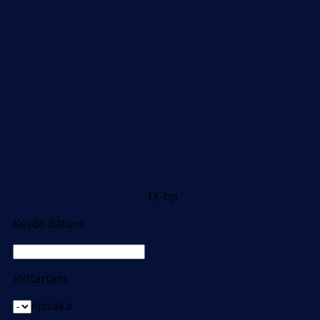
1X-hp
Kezdő dátum
Időtartam
éjszaka