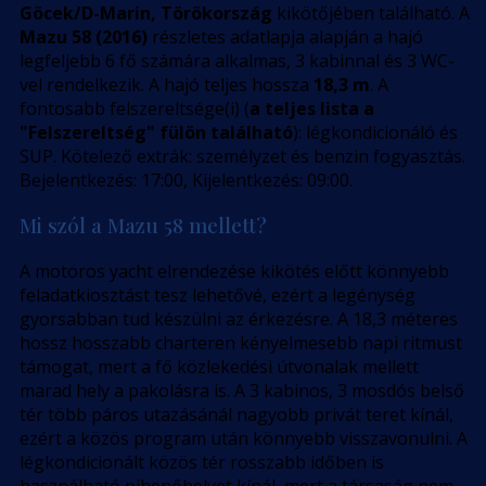
Göcek/D-Marin, Törökország
kikötőjében található. A
Mazu 58 (2016)
részletes adatlapja alapján a hajó
legfeljebb 6 fő számára alkalmas, 3 kabinnal és 3 WC-
vel rendelkezik. A hajó teljes hossza
18,3 m
. A
fontosabb felszereltsége(i) (
a teljes lista a
"Felszereltség" fülön található
): légkondicionáló és
SUP. Kötelező extrák: személyzet és benzin fogyasztás.
Bejelentkezés: 17:00, Kijelentkezés: 09:00.
Mi szól a Mazu 58 mellett?
A motoros yacht elrendezése kikötés előtt könnyebb
feladatkiosztást tesz lehetővé, ezért a legénység
gyorsabban tud készülni az érkezésre. A 18,3 méteres
hossz hosszabb charteren kényelmesebb napi ritmust
támogat, mert a fő közlekedési útvonalak mellett
marad hely a pakolásra is. A 3 kabinos, 3 mosdós belső
tér több páros utazásánál nagyobb privát teret kínál,
ezért a közös program után könnyebb visszavonulni. A
légkondicionált közös tér rosszabb időben is