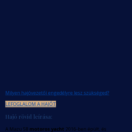
Milyen hajóvezetői engedélyre lesz szükséged?
LEFOGLALOM A HAJÓT
Hajó rövid leírása:
A Mazu 58
motoros yacht
2016-ben épült, és