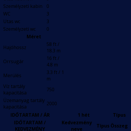
Személyzeti kabin
0
WC
3
Utas wc
3
Személyzeti wc
0
Méret
58 ft /
Hajóhossz
18.3 m
16 ft /
Orrsugár
4.8 m
3.3 ft / 1
Merülés
m
Víz tartály
750
kapacitása
Üzemanyag tartály
2000
kapacitása
IDŐTARTAM / ÁR
1 hét
Típus
IDŐTARTAM /
Kedvezmény
Típus
Összeg
KEDVEZMÉNY
neve