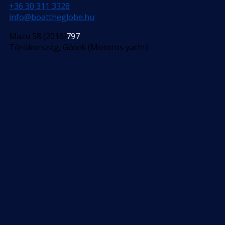
+36 30 311 3328
info@boattheglobe.hu
Mazu 58 (2016)
797
Törökország, Göcek (Motoros yacht)