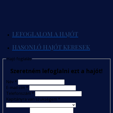
LEFOGLALOM A HAJÓT
HASONLÓ HAJÓT KERESEK
Hajó foglalás
Szeretném lefoglalni ezt a hajót!
Név
*
E-mail cím
*
Telefonszám
*
Kapitányra van szükségem
*