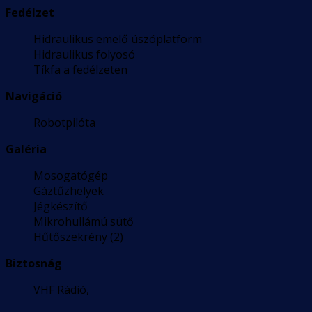
Fedélzet
Hidraulikus emelő úszóplatform
Hidraulikus folyosó
Tíkfa a fedélzeten
Navigáció
Robotpilóta
Galéria
Mosogatógép
Gáztűzhelyek
Jégkészítő
Mikrohullámú sütő
Hűtőszekrény (2)
Biztosnág
VHF Rádió,