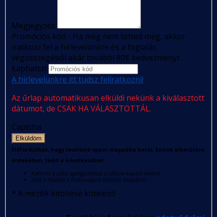
Megjegyzés
Promóciós kód - Ha még nem tetted meg, akkor
iratkozz fel a hírlevelünkre és a foglalás
végösszegéből akár további 80€ kedvezményt
kaphatsz!
A hírlevelünkre itt tudsz feliratkozni!
Az űrlap automatikusan elküldi nekünk a kiválasztott
dátumot, de CSAK HA VÁLASZTOTTÁL.
Captcha
Elküldöm
Előfordulhat, hogy levelünk spam mappába kerül. Ennek elkerülése
érdekében, tedd a következőket:
Kattints a jobb egérgombbal a tőlünk kapott levélre
Add a feladót a biztonságos feladók listájához
*
A mezők kitöltése kötelező