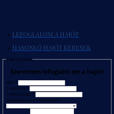
LEFOGLALOM A HAJÓT
HASONLÓ HAJÓT KERESEK
Hajó foglalás
Szeretném lefoglalni ezt a hajót!
Név
*
E-mail cím
*
Telefonszám
*
Kapitányra van szükségem
*