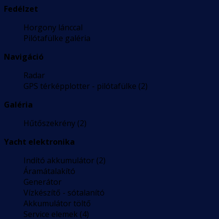
Fedélzet
Horgony lánccal
Pilótafülke galéria
Navigáció
Radar
GPS térképplotter - pilótafülke (2)
Galéria
Hűtőszekrény (2)
Yacht elektronika
Indító akkumulátor (2)
Áramátalakító
Generátor
Vízkészítő - sótalanító
Akkumulátor töltő
Service elemek (4)