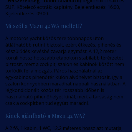
"Felszereltség" fülön található
): légkondicionáló és
SUP. Kötelező extrák: kapitány. Bejelentkezés: 16:00,
Kijelentkezés: 09:00.
Mi szól a Mazu 42 WA mellett?
A motoros yacht közös tere többnapos úton
átláthatóbb rutint biztosít, ezért étkezés, pihenés és
készülődés kevésbé zavarja egymást. A 12,2 méter
körüli hossz hosszabb etapokon stabilabb térérzetet
biztosít, mert a cockpit, szalon és kabinok között nem
torlódik fel a mozgás. Páros használatnál az
egykabinos pihenőtér külön alvóhelyet biztosít, így a
szalon könnyebben maradhat nappali használatban. A
légkondicionált közös tér rosszabb időben is
használható pihenőhelyet kínál, mert a társaság nem
csak a cockpitben tud együtt maradni.
Kinek ajánlható a Mazu 42 WA?
A 2 fő, 1 kabin, 1 WC, 12,2 méteres hossz azt mutatja,