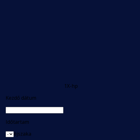
1X-hp
Kezdő dátum
Időtartam
éjszaka