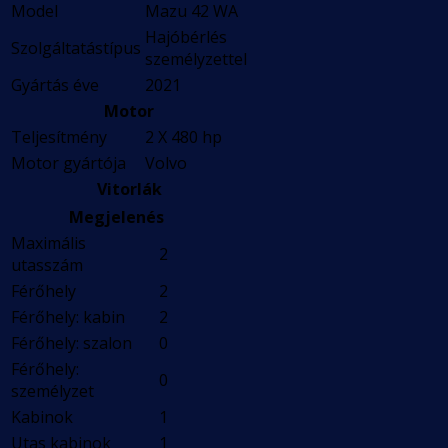
Model
Mazu 42 WA
Hajóbérlés
Szolgáltatástípus
személyzettel
Gyártás éve
2021
Motor
Teljesítmény
2 X 480 hp
Motor gyártója
Volvo
Vitorlák
Megjelenés
Maximális
2
utasszám
Férőhely
2
Férőhely: kabin
2
Férőhely: szalon
0
Férőhely:
0
személyzet
Kabinok
1
Utas kabinok
1