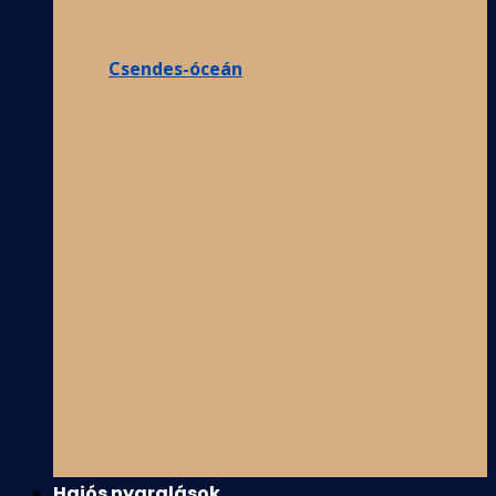
Csendes-óceán
Hajós nyaralások