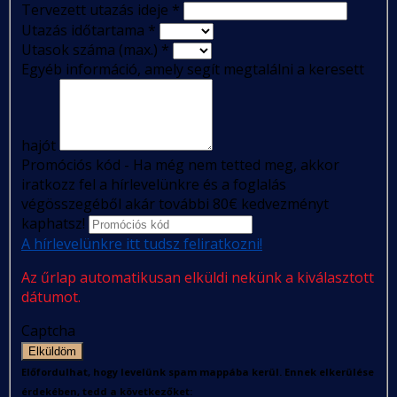
Tervezett utazás ideje
*
Utazás időtartama
*
Utasok száma (max.)
*
Egyéb információ, amely segít megtalálni a keresett
hajót
Promóciós kód - Ha még nem tetted meg, akkor
iratkozz fel a hírlevelünkre és a foglalás
végösszegéből akár további 80€ kedvezményt
kaphatsz!
A hírlevelünkre itt tudsz feliratkozni!
Az űrlap automatikusan elküldi nekünk a kiválasztott
dátumot.
Captcha
Elküldöm
Előfordulhat, hogy levelünk spam mappába kerül. Ennek elkerülése
érdekében, tedd a következőket: