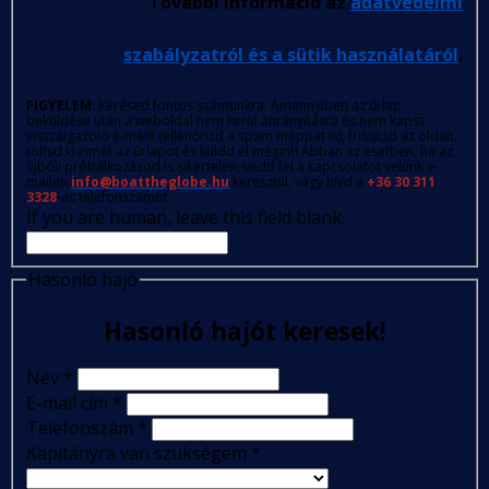
További információ az
adatvédelmi
szabályzatról és a sütik használatáról
.
FIGYELEM
: Kérésed fontos számunkra. Amennyiben az űrlap
beküldése után a weboldal nem kerül átirányításra és nem kapsz
visszaigazoló e-mailt (ellenőrizd a spam mappát is), frissítsd az oldalt,
töltsd ki ismét az űrlapot és küldd el megint! Abban az esetben, ha az
újbóli próbálkozásod is sikertelen, vedd fel a kapcsolatot velünk e-
mailen
info@boattheglobe.hu
keresztül, vagy hívd a
+36 30 311
3328
-as telefonszámot.
If you are human, leave this field blank.
Hasonló hajó
Hasonló hajót keresek!
Név
*
E-mail cím
*
Telefonszám
*
Kapitányra van szükségem
*