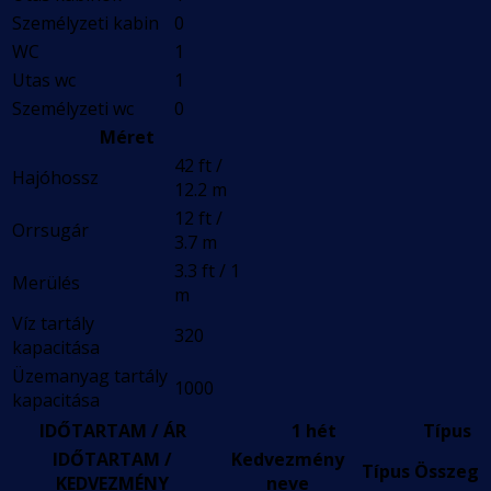
Személyzeti kabin
0
WC
1
Utas wc
1
Személyzeti wc
0
Méret
42 ft /
Hajóhossz
12.2 m
12 ft /
Orrsugár
3.7 m
3.3 ft / 1
Merülés
m
Víz tartály
320
kapacitása
Üzemanyag tartály
1000
kapacitása
IDŐTARTAM / ÁR
1 hét
Típus
IDŐTARTAM /
Kedvezmény
Típus
Összeg
KEDVEZMÉNY
neve