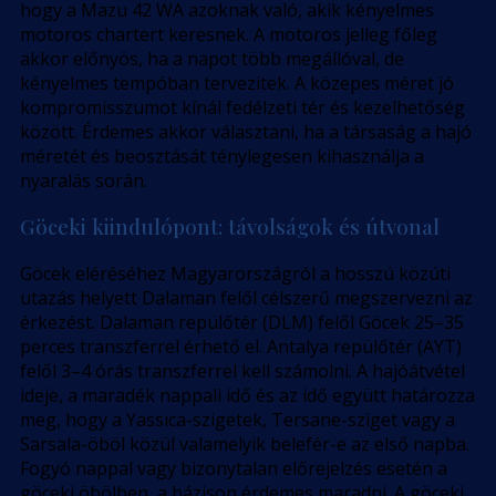
hogy a Mazu 42 WA azoknak való, akik kényelmes
motoros chartert keresnek. A motoros jelleg főleg
akkor előnyös, ha a napot több megállóval, de
kényelmes tempóban tervezitek. A közepes méret jó
kompromisszumot kínál fedélzeti tér és kezelhetőség
között. Érdemes akkor választani, ha a társaság a hajó
méretét és beosztását ténylegesen kihasználja a
nyaralás során.
Göceki kiindulópont: távolságok és útvonal
Göcek eléréséhez Magyarországról a hosszú közúti
utazás helyett Dalaman felől célszerű megszervezni az
érkezést. Dalaman repülőtér (DLM) felől Göcek 25–35
perces transzferrel érhető el. Antalya repülőtér (AYT)
felől 3–4 órás transzferrel kell számolni. A hajóátvétel
ideje, a maradék nappali idő és az idő együtt határozza
meg, hogy a Yassıca-szigetek, Tersane-sziget vagy a
Sarsala-öböl közül valamelyik belefér-e az első napba.
Fogyó nappal vagy bizonytalan előrejelzés esetén a
göceki öbölben, a bázison érdemes maradni. A göceki