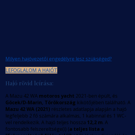
Milyen hajóvezetői engedélyre lesz szükséged?
LEFOGLALOM A HAJÓT
Hajó rövid leírása:
A Mazu 42 WA
motoros yacht
2021-ben épült, és
Göcek/D-Marin, Törökország
kikötőjében található. A
Mazu 42 WA (2021)
részletes adatlapja alapján a hajó
legfeljebb 2 fő számára alkalmas, 1 kabinnal és 1 WC-
vel rendelkezik. A hajó teljes hossza
12,2 m
. A
fontosabb felszereltsége(i) (
a teljes lista a