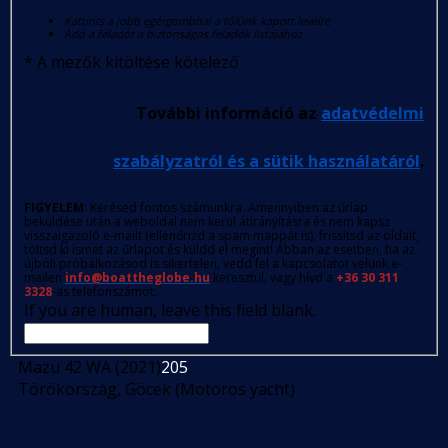
Kattints a jobb egérgombbal a tőlünk kapott levélre
Add a feladót a biztonságos feladók listájához
*
A mezők kitöltése kötelező
További információ az
adatvédelmi
szabályzatról és a sütik használatáról
.
FIGYELEM
: Kérésed fontos számunkra. Amennyiben az űrlap
beküldése után a weboldal nem kerül átirányításra és nem kapsz
visszaigazoló e-mailt (ellenőrizd a spam mappát is), frissítsd az oldalt,
töltsd ki ismét az űrlapot és küldd el megint! Abban az esetben, ha az
újbóli próbálkozásod is sikertelen, vedd fel a kapcsolatot velünk e-
mailen
info@boattheglobe.hu
keresztül, vagy hívd a
+36 30 311
3328
-as telefonszámot.
If you are human, leave this field blank.
Mazu 42 WA (2021)
205
Törökország, Göcek (Motoros yacht)