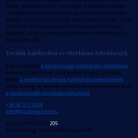
öblök, a Fethiye-öböl, Tersane és a Yassıca-szigetek
rövidebb napi szakaszokkal egy hétbe kényelmesen
belefér. Marmaris hosszabb napi menetekkel jár, ezért
korábban kell megkezdeni a visszaindulást; a helyi
délutáni szelet és a horgonyzóhelyek terheltségét is
ellenőrizni kell.
További hajóbérlési és vitorlázási lehetőségek
A helyi hajókat
a törökországi hajóbérlési kínálatban
érdemes áttekinteni, a szélesebb térségi kínálatot
pedig
a mediterrán térség hajóbérlési lehetőségeit
mutatja meg. Az indulás előkészítéséhez hasznos lehet
a törökországi vitorlázási útmutatót
.
+36 30 311 3328
info@boattheglobe.hu
Mazu 42 WA (2021)
205
Törökország, Göcek (Motoros yacht)