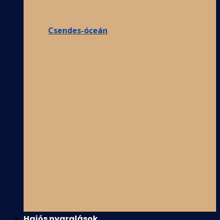
Csendes-óceán
Hajós nyaralások