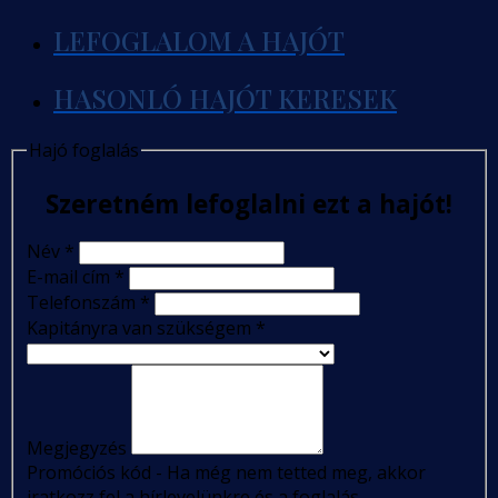
LEFOGLALOM A HAJÓT
HASONLÓ HAJÓT KERESEK
Hajó foglalás
Szeretném lefoglalni ezt a hajót!
Név
*
E-mail cím
*
Telefonszám
*
Kapitányra van szükségem
*
Megjegyzés
Promóciós kód - Ha még nem tetted meg, akkor
iratkozz fel a hírlevelünkre és a foglalás