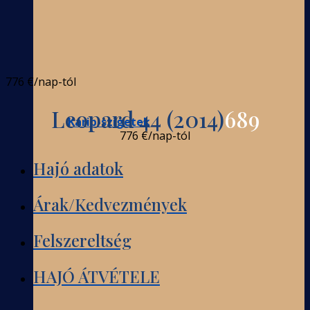
776 €
/nap-tól
Leopard 44 (2014)
689
Karib-szigetek
776 €
/nap-tól
Hajó adatok
Árak/Kedvezmények
Felszereltség
HAJÓ ÁTVÉTELE