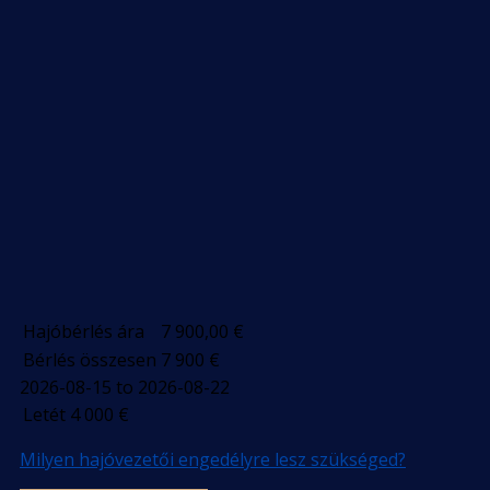
Hajóbérlés ára
7 900,00
€
Bérlés összesen
7 900
€
2026-08-15 to 2026-08-22
Letét
4 000
€
Milyen hajóvezetői engedélyre lesz szükséged?