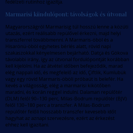
fedélzeti rutinhoz igazítja.
Marmarisi kiindulópont: távolságok és útvonal
Magyarországról Marmarisig túl hosszú lenne a közúti
utazás, ezért reálisabb repülővel érkezni, majd helyi
transzferrel továbbmenni. A Marmaris-öböl és a
Hisarönü-öböl egyhetes bérlés alatt, rövid napi
szakaszokkal kényelmesen bejárható. Datça és Gökova
távolabbi irány, így az útvonal fordulópontját korábban
kell kijelölni. Ha az átvétel időben befejeződik, marad
elég nappali idő, és megfelelő az idő, Çiftlik, Kumlubük
vagy egy rövid Marmaris-öböli próbaút is belefér. Ha
kevés a világosság, elég a marmarisi kikötőben
maradni, és korán reggel indulni. Dalaman repülőtér
(DLM) felől 90–130 perc, Milas-Bodrum repülőtér (BJV)
felől 130–180 perc a transzfer. A Milas-Bodrum
repülőtér felőli hosszabb transzfer kevesebb időt
hagyhat az aznapi szervezésre, ezért az érkezést
ehhez kell igazítani.