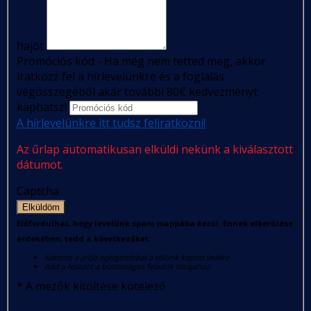
hajót
Promóciós kód - Ha még nem tetted meg, akkor
iratkozz fel a hírlevelünkre és a foglalás
végösszegéből akár további 80€ kedvezményt
kaphatsz!
A hírlevelünkre itt tudsz feliratkozni!
Az űrlap automatikusan elküldi nekünk a kiválasztott
dátumot.
Captcha
Elküldöm
Előfordulhat, hogy levelünk spam mappába kerül. Ennek elkerülése
érdekében, tedd a következőket:
Kattints a jobb egérgombbal a tőlünk kapott levélre
Add a feladót a biztonságos feladók listájához
*
A mezők kitöltése kötelező