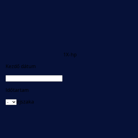
1X-hp
Kezdő dátum
Időtartam
éjszaka