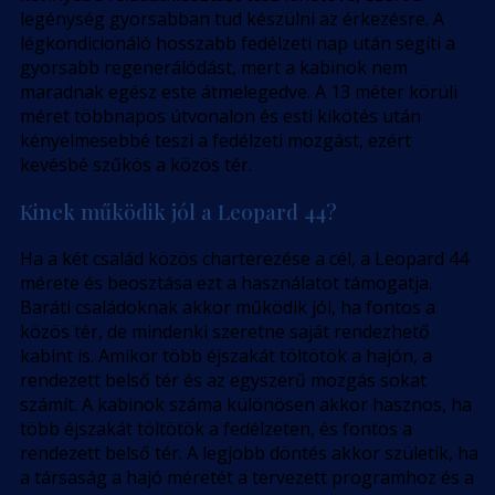
legénység gyorsabban tud készülni az érkezésre. A
légkondicionáló hosszabb fedélzeti nap után segíti a
gyorsabb regenerálódást, mert a kabinok nem
maradnak egész este átmelegedve. A 13 méter körüli
méret többnapos útvonalon és esti kikötés után
kényelmesebbé teszi a fedélzeti mozgást, ezért
kevésbé szűkös a közös tér.
Kinek működik jól a Leopard 44?
Ha a két család közös charterezése a cél, a Leopard 44
mérete és beosztása ezt a használatot támogatja.
Baráti családoknak akkor működik jól, ha fontos a
közös tér, de mindenki szeretne saját rendezhető
kabint is. Amikor több éjszakát töltötök a hajón, a
rendezett belső tér és az egyszerű mozgás sokat
számít. A kabinok száma különösen akkor hasznos, ha
több éjszakát töltötök a fedélzeten, és fontos a
rendezett belső tér. A legjobb döntés akkor születik, ha
a társaság a hajó méretét a tervezett programhoz és a