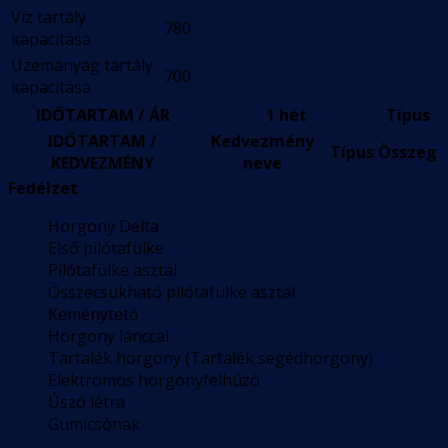
Víz tartály
780
kapacitása
Üzemanyag tartály
700
kapacitása
IDŐTARTAM / ÁR
1 hét
Típus
IDŐTARTAM /
Kedvezmény
Típus
Összeg
KEDVEZMÉNY
neve
Fedélzet
Horgony Delta
Első pilótafülke
Pilótafülke asztal
Összecsukható pilótafülke asztal
Keménytető
Horgony lánccal
Tartalék horgony (Tartalék segédhorgony)
Elektromos horgonyfelhúzó
Úszó létra
Gumicsónak