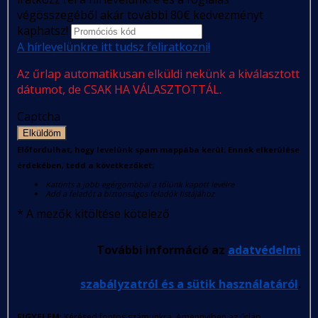
végösszegéből akár további 80€ kedvezményt
kaphatsz!
A hírlevelünkre itt tudsz feliratkozni!
Az űrlap automatikusan elküldi nekünk a kiválasztott
dátumot, de CSAK HA VÁLASZTOTTÁL.
Captcha
Elküldöm
Előfordulhat, hogy levelünk spam mappába kerül. Ennek elkerülése
érdekében, tedd a következőket:
Kattints a jobb egérgombbal a tőlünk kapott levélre
Add a feladót a biztonságos feladók listájához
*
A mezők kitöltése kötelező
További információ az
adatvédelmi
szabályzatról és a sütik használatáról
.
FIGYELEM
: Kérésed fontos számunkra. Amennyiben az űrlap