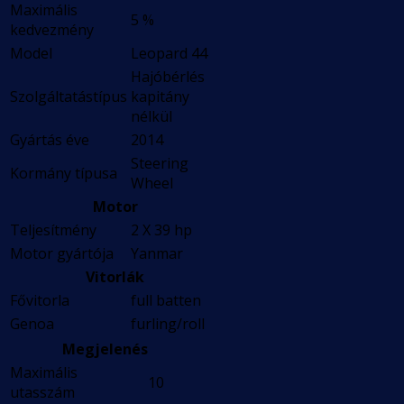
Maximális
5 %
kedvezmény
Model
Leopard 44
Hajóbérlés
Szolgáltatástípus
kapitány
nélkül
Gyártás éve
2014
Steering
Kormány típusa
Wheel
Motor
Teljesítmény
2 X 39 hp
Motor gyártója
Yanmar
Vitorlák
Fővitorla
full batten
Genoa
furling/roll
Megjelenés
Maximális
10
utasszám