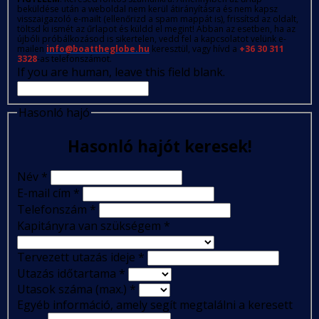
beküldése után a weboldal nem kerül átirányításra és nem kapsz
visszaigazoló e-mailt (ellenőrizd a spam mappát is), frissítsd az oldalt,
töltsd ki ismét az űrlapot és küldd el megint! Abban az esetben, ha az
újbóli próbálkozásod is sikertelen, vedd fel a kapcsolatot velünk e-
mailen
info@boattheglobe.hu
keresztül, vagy hívd a
+36 30 311
3328
-as telefonszámot.
If you are human, leave this field blank.
Hasonló hajó
Hasonló hajót keresek!
Név
*
E-mail cím
*
Telefonszám
*
Kapitányra van szükségem
*
Tervezett utazás ideje
*
Utazás időtartama
*
Utasok száma (max.)
*
Egyéb információ, amely segít megtalálni a keresett