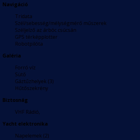
Navigáció
Tridata
Szél/sebesség/mélységmérő műszerek
Széljelző az árbóc csúcsán
GPS térképplotter
Robotpilóta
Galéria
Forró víz
Sütő
Gáztűzhelyek (3)
Hűtőszekrény
Biztosnág
VHF Rádió,
Yacht elektronika
Napelemek (2)