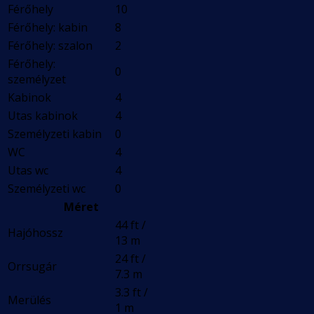
Férőhely
10
Férőhely: kabin
8
Férőhely: szalon
2
Férőhely:
0
személyzet
Kabinok
4
Utas kabinok
4
Személyzeti kabin
0
WC
4
Utas wc
4
Személyzeti wc
0
Méret
44 ft /
Hajóhossz
13 m
24 ft /
Orrsugár
7.3 m
3.3 ft /
Merülés
1 m