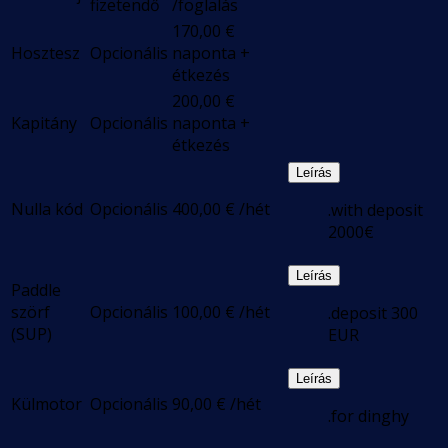
fizetendő
/foglalás
170,00
€
Hosztesz
Opcionális
naponta +
étkezés
200,00
€
Kapitány
Opcionális
naponta +
étkezés
Leírás
Nulla kód
Opcionális
400,00
€
/hét
.with deposit
2000€
Leírás
Paddle
szörf
Opcionális
100,00
€
/hét
.deposit 300
(SUP)
EUR
Leírás
Külmotor
Opcionális
90,00
€
/hét
.for dinghy