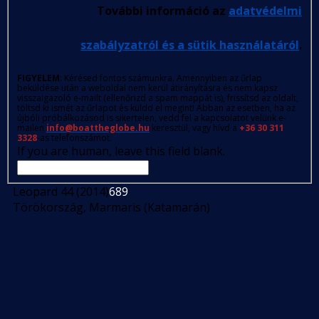
További információ az
adatvédelmi
szabályzatról és a sütik használatáról
.
FIGYELEM
: Kérésed fontos számunkra. Amennyiben az űrlap
beküldése után a weboldal nem kerül átirányításra és nem kapsz
visszaigazoló e-mailt (ellenőrizd a spam mappát is), frissítsd az oldalt,
töltsd ki ismét az űrlapot és küldd el megint! Abban az esetben, ha az
újbóli próbálkozásod is sikertelen, vedd fel a kapcsolatot velünk e-
mailen
info@boattheglobe.hu
keresztül, vagy hívd a
+36 30 311
3328
-as telefonszámot.
If you are human, leave this field blank.
Leopard 44 (2014)
689
Törökország, Marmaris (Katamarán)