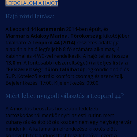
LEFOGLALOM A HAJÓT
Hajó rövid leírása:
A Leopard 44
katamarán
2014-ben épült, és
Marmaris Adakoy Marina, Törökország
kikötőjében
található. A
Leopard 44 (2014)
részletes adatlapja
alapján a hajó legfeljebb 8 fő számára alkalmas, 4
kabinnal és 4 WC-vel rendelkezik. A hajó teljes hossza
13,0 m
. A fontosabb felszereltsége(i) (
a teljes lista a
"Felszereltség" fülön található
): légkondicionáló és
SUP. Kötelező extrák: komfort csomag és szervízdíj.
Bejelentkezés: 17:00, Kijelentkezés: 09:00.
Miért lehet nyugodt választás a Leopard 44?
A 4 mosdós beosztás hosszabb fedélzeti
tartózkodásnál megkönnyíti az esti rutint, mert
zuhanyzás és átöltözés közben nem egy helyiségre vár
mindenki. A katamarán elrendezése kikötés előtt
könnyebb feladatkiosztást tesz lehetővé, ezért a