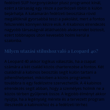
fedélzeti SUP horgonyzáskor plusz programot kínál,
ezért a társaság egy része a partközeli öblöt is külön
bejárhatja. A katamarán fedélzeti beosztása rövid
megállóknál gyorsabbá teszi a pakolást, mert a fontos
felszerelés könnyen kézre esik. A 4 kabinos elrendezés
nagyobb társaságnál átláthatóbb alvásrendet biztosít,
ezért többnapos úton kevesebb holmi kerül a
szalonba.
Milyen utazási stílushoz való a Leopard 40?
A Leopard 40 akkor logikus választás, ha a csapat
számára a két család közös charterezése a fontos. Két
családnál a kabinos beosztás segít külön tartani a
pihenőhelyeket, miközben a közös programok
továbbra is egy fedélzetre szervezhetők. A 4 kabinos
elrendezés segít abban, hogy a személyes holmik ne a
közös térben gyűljenek össze. A legjobb élményt akkor
nyújtja, ha a legénység mérete és a tervezett program
illeszkedik a kabinokhoz és a fedélzeti térhez.