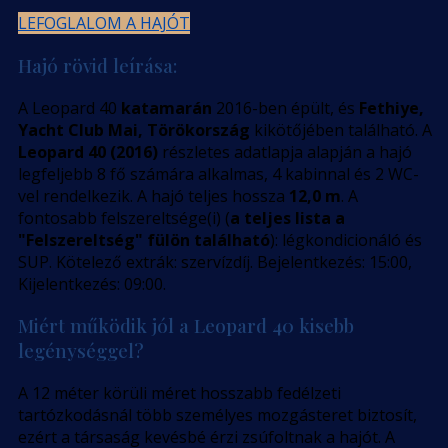
LEFOGLALOM A HAJÓT
Hajó rövid leírása:
A Leopard 40
katamarán
2016-ben épült, és
Fethiye,
Yacht Club Mai, Törökország
kikötőjében található. A
Leopard 40 (2016)
részletes adatlapja alapján a hajó
legfeljebb 8 fő számára alkalmas, 4 kabinnal és 2 WC-
vel rendelkezik. A hajó teljes hossza
12,0 m
. A
fontosabb felszereltsége(i) (
a teljes lista a
"Felszereltség" fülön található
): légkondicionáló és
SUP. Kötelező extrák: szervízdíj. Bejelentkezés: 15:00,
Kijelentkezés: 09:00.
Miért működik jól a Leopard 40 kisebb
legénységgel?
A 12 méter körüli méret hosszabb fedélzeti
tartózkodásnál több személyes mozgásteret biztosít,
ezért a társaság kevésbé érzi zsúfoltnak a hajót. A