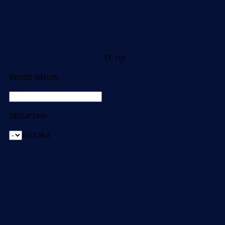
1X-hp
Kezdő dátum
Időtartam
éjszaka