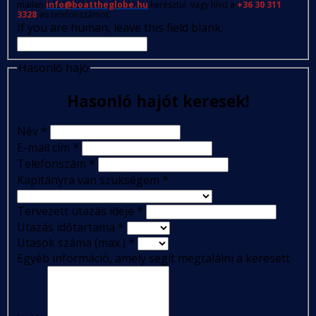
mailen
info@boattheglobe.hu
keresztül, vagy hívd a
+36 30 311
3328
-as telefonszámot.
If you are human, leave this field blank.
Hasonló hajó
Hasonló hajót keresek!
Név
*
E-mail cím
*
Telefonszám
*
Kapitányra van szükségem
*
Tervezett utazás ideje
*
Utazás időtartama
*
Utasok száma (max.)
*
Egyéb információ, amely segít megtalálni a keresett