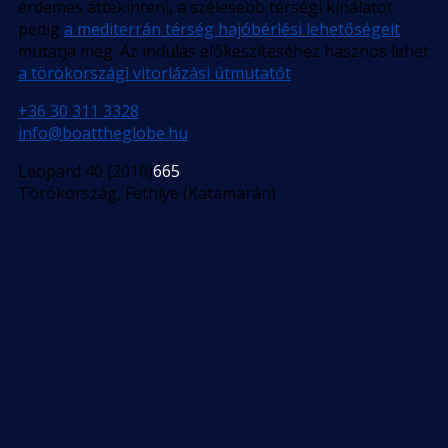
érdemes áttekinteni, a szélesebb térségi kínálatot
pedig
a mediterrán térség hajóbérlési lehetőségeit
mutatja meg. Az indulás előkészítéséhez hasznos lehet
a törökországi vitorlázási útmutatót
.
+36 30 311 3328
info@boattheglobe.hu
Leopard 40 (2016)
665
Törökország, Fethiye (Katamarán)