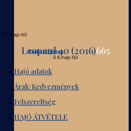
0 €
/nap-tól
Leopard 40 (2016)
665
Karib-szigetek
0 €
/nap-tól
Hajó adatok
Árak/Kedvezmények
Felszereltség
HAJÓ ÁTVÉTELE