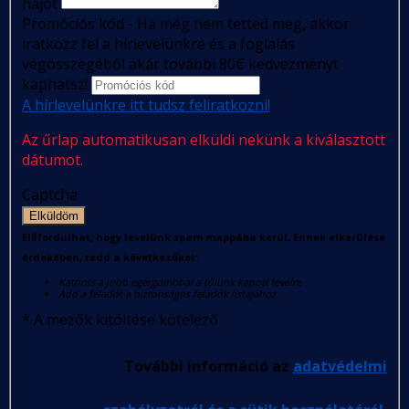
hajót
Promóciós kód - Ha még nem tetted meg, akkor
iratkozz fel a hírlevelünkre és a foglalás
végösszegéből akár további 80€ kedvezményt
kaphatsz!
A hírlevelünkre itt tudsz feliratkozni!
Az űrlap automatikusan elküldi nekünk a kiválasztott
dátumot.
Captcha
Elküldöm
Előfordulhat, hogy levelünk spam mappába kerül. Ennek elkerülése
érdekében, tedd a következőket:
Kattints a jobb egérgombbal a tőlünk kapott levélre
Add a feladót a biztonságos feladók listájához
*
A mezők kitöltése kötelező
További információ az
adatvédelmi