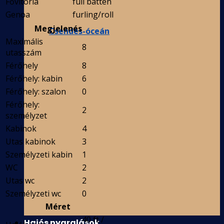
Fővitorla
full batten
Genoa
furling/roll
Megjelenés
Csendes-óceán
Maximális
8
utasszám
Férőhely
8
Férőhely: kabin
6
Férőhely: szalon
0
Férőhely:
2
személyzet
Kabinok
4
Utas kabinok
3
Személyzeti kabin
1
WC
2
Utas wc
2
Személyzeti wc
0
Méret
40 ft /
Hajós nyaralások