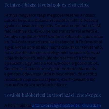
Fethiye-i bázis: távolságok és első célok
Fethiye magyarországi megközelítésénél a hosszú
autóút helyett a Dalaman repülőtér felőli érkezés a
gyakorlatiasabb megoldás. Dalaman repülőtér (DLM)
felől Fethiye kb. 45–60 perces transzferrel érhető el.
Antalya repülőtér (AYT) szintén szóba jöhet, de onnan
kb. 3–4 órás transzferrel kell számolni. A Fethiye-öböl
egyik közeli öble az első napra csak akkor tervezhető,
ha az átvétel után marad elegendő nappali idő, és az
időjárás kedvező; máskülönben célszerű a bázison
éjszakázni. Egy hétre a Fethiye-öböl, a göceki öblök,
Gemiler és Ölüdeniz térsége tervezhető. Marmaris
egyhetes oda-vissza útba is bevonható, de ez több
hosszabb napi szakaszt jelent, ezért kevesebb idő
marad Göcek környékének öbleire.
További hajóbérlési és vitorlázási lehetőségek
A helyi hajókat
a törökországi hajóbérlési kínálatban