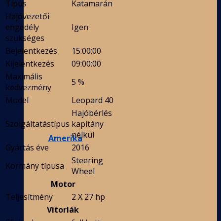
Típus
Katamarán
Hajóvezetői
engedély
Igen
szükséges
Bejelentkezés
15:00:00
Kijelentkezés
09:00:00
Maximális
5 %
kedvezmény
Model
Leopard 40
Hajóbérlés
Szolgáltatástípus
kapitány
nélkül
Amerika
Gyártás éve
2016
Steering
Kormány típusa
Wheel
Motor
Teljesítmény
2 X 27 hp
Vitorlák