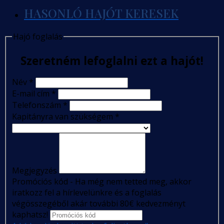
HASONLÓ HAJÓT KERESEK
Hajó foglalás
Szeretném lefoglalni ezt a hajót!
Név
*
E-mail cím
*
Telefonszám
*
Kapitányra van szükségem
*
Megjegyzés
Promóciós kód - Ha még nem tetted meg, akkor
iratkozz fel a hírlevelünkre és a foglalás
végösszegéből akár további 80€ kedvezményt
kaphatsz!