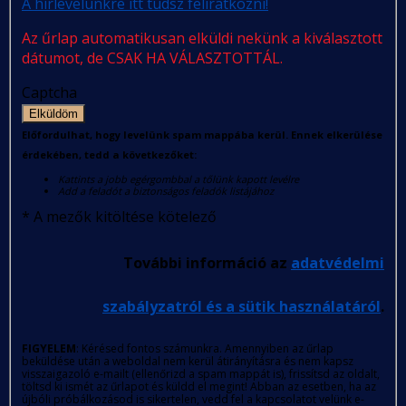
A hírlevelünkre itt tudsz feliratkozni!
Az űrlap automatikusan elküldi nekünk a kiválasztott
dátumot, de CSAK HA VÁLASZTOTTÁL.
Captcha
Elküldöm
Előfordulhat, hogy levelünk spam mappába kerül. Ennek elkerülése
érdekében, tedd a következőket:
Kattints a jobb egérgombbal a tőlünk kapott levélre
Add a feladót a biztonságos feladók listájához
*
A mezők kitöltése kötelező
További információ az
adatvédelmi
szabályzatról és a sütik használatáról
.
FIGYELEM
: Kérésed fontos számunkra. Amennyiben az űrlap
beküldése után a weboldal nem kerül átirányításra és nem kapsz
visszaigazoló e-mailt (ellenőrizd a spam mappát is), frissítsd az oldalt,
töltsd ki ismét az űrlapot és küldd el megint! Abban az esetben, ha az
újbóli próbálkozásod is sikertelen, vedd fel a kapcsolatot velünk e-