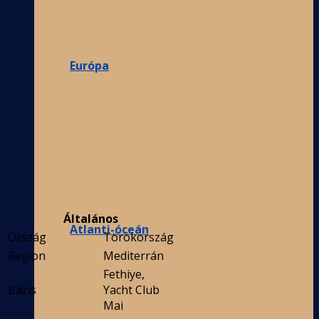
Európa
Általános
Atlanti-óceán
Ország
Törökország
Region
Mediterrán
Fethiye,
Bázis
Yacht Club
Mai