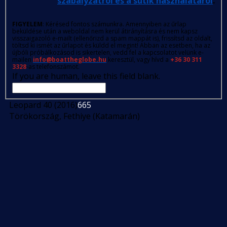
szabályzatról és a sütik használatáról
.
FIGYELEM
: Kérésed fontos számunkra. Amennyiben az űrlap
beküldése után a weboldal nem kerül átirányításra és nem kapsz
visszaigazoló e-mailt (ellenőrizd a spam mappát is), frissítsd az oldalt,
töltsd ki ismét az űrlapot és küldd el megint! Abban az esetben, ha az
újbóli próbálkozásod is sikertelen, vedd fel a kapcsolatot velünk e-
mailen
info@boattheglobe.hu
keresztül, vagy hívd a
+36 30 311
3328
-as telefonszámot.
If you are human, leave this field blank.
Leopard 40 (2016)
665
Törökország, Fethiye (Katamarán)