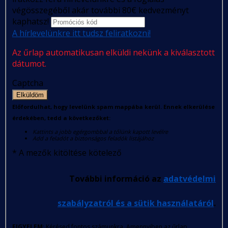
végösszegéből akár további 80€ kedvezményt
kaphatsz!
A hírlevelünkre itt tudsz feliratkozni!
Az űrlap automatikusan elküldi nekünk a kiválasztott
dátumot.
Captcha
Elküldöm
Előfordulhat, hogy levelünk spam mappába kerül. Ennek elkerülése
érdekében, tedd a következőket:
Kattints a jobb egérgombbal a tőlünk kapott levélre
Add a feladót a biztonságos feladók listájához
*
A mezők kitöltése kötelező
További információ az
adatvédelmi
szabályzatról és a sütik használatáról
.
FIGYELEM
: Kérésed fontos számunkra. Amennyiben az űrlap