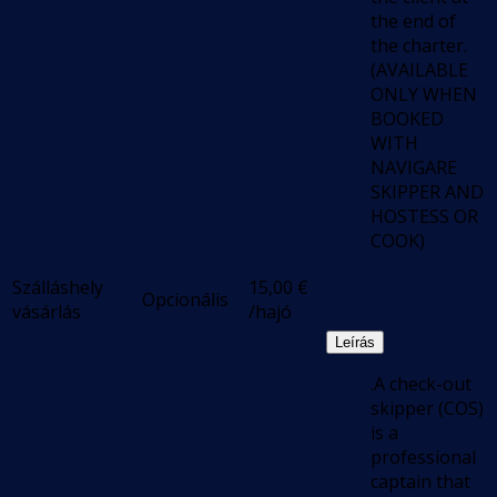
the end of
the charter.
(AVAILABLE
ONLY WHEN
BOOKED
WITH
NAVIGARE
SKIPPER AND
HOSTESS OR
COOK)
Szálláshely
15,00
€
Opcionális
vásárlás
/hajó
Leírás
.A check-out
skipper (COS)
is a
professional
captain that