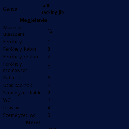
self
Genoa
tacking jib
Megjelenés
Maximális
12
utasszám
Férőhely
12
Férőhely: kabin
8
Férőhely: szalon
2
Férőhely:
2
személyzet
Kabinok
6
Utas kabinok
4
Személyzeti kabin
2
WC
4
Utas wc
4
Személyzeti wc
0
Méret