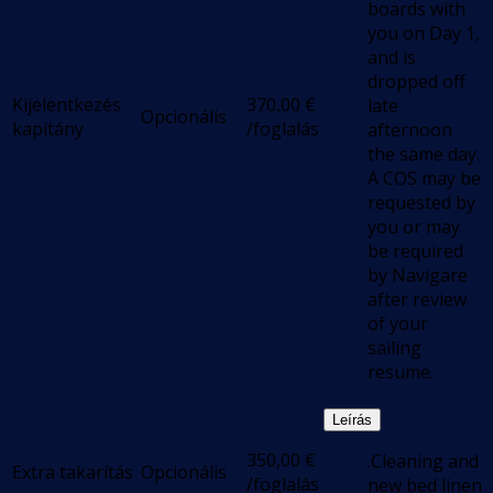
boards with
you on Day 1,
and is
dropped off
Kijelentkezés
370,00
€
late
Opcionális
kapitány
/foglalás
afternoon
the same day.
A COS may be
requested by
you or may
be required
by Navigare
after review
of your
sailing
resume.
Leírás
350,00
€
.Cleaning and
Extra takarítás
Opcionális
/foglalás
new bed linen