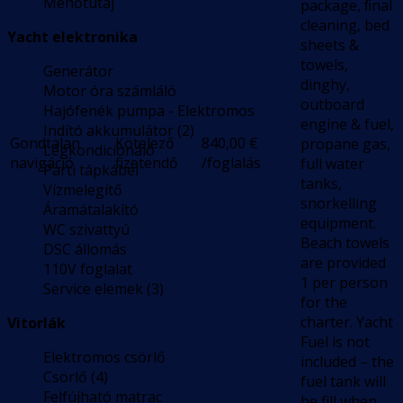
Menőtutaj
package, ﬁnal
cleaning, bed
Yacht elektronika
sheets &
towels,
Generátor
dinghy,
Motor óra számláló
outboard
Hajófenék pumpa - Elektromos
engine & fuel,
Indító akkumulátor (2)
Gondtalan
Kötelező
840,00
€
propane gas,
Légkondicionáló
navigáció
fizetendő
/foglalás
full water
Parti tápkábel
tanks,
Vízmelegítő
snorkelling
Áramátalakító
equipment.
WC szivattyú
Beach towels
DSC állomás
are provided
110V foglalat
1 per person
Service elemek (3)
for the
charter. Yacht
Vitorlák
Fuel is not
Elektromos csörlő
included – the
Csörlő (4)
fuel tank will
Felfújható matrac
be fill when