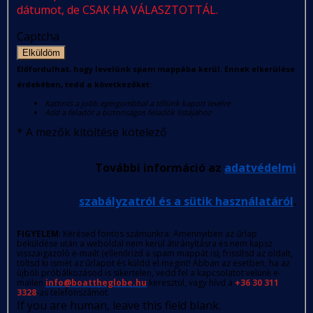
dátumot, de CSAK HA VÁLASZTOTTÁL.
Captcha
Elküldöm
Előfordulhat, hogy levelünk spam mappába kerül. Ennek elkerülése
érdekében, tedd a következőket:
Kattints a jobb egérgombbal a tőlünk kapott levélre
Add a feladót a biztonságos feladók listájához
*
A mezők kitöltése kötelező
További információ az
adatvédelmi
szabályzatról és a sütik használatáról
.
FIGYELEM
: Kérésed fontos számunkra. Amennyiben az űrlap
beküldése után a weboldal nem kerül átirányításra és nem kapsz
visszaigazoló e-mailt (ellenőrizd a spam mappát is), frissítsd az oldalt,
töltsd ki ismét az űrlapot és küldd el megint! Abban az esetben, ha az
újbóli próbálkozásod is sikertelen, vedd fel a kapcsolatot velünk e-
mailen
info@boattheglobe.hu
keresztül, vagy hívd a
+36 30 311
3328
-as telefonszámot.
If you are human, leave this field blank.