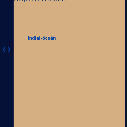
Indiai-óceán
❮
❯