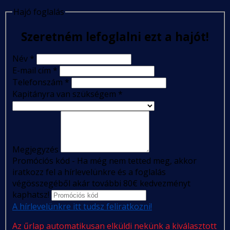
Hajó foglalás
Szeretném lefoglalni ezt a hajót!
Név
*
E-mail cím
*
Telefonszám
*
Kapitányra van szükségem
*
Megjegyzés
Promóciós kód - Ha még nem tetted meg, akkor
iratkozz fel a hírlevelünkre és a foglalás
végösszegéből akár további 80€ kedvezményt
kaphatsz!
A hírlevelünkre itt tudsz feliratkozni!
Az űrlap automatikusan elküldi nekünk a kiválasztott