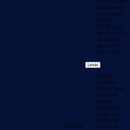
kitchen clean
(not the rest
of the boat,
not the
NOTE: Cook
details will be
available 3
days before
the charter.
Leírás
.Skipper
requires
cabin + food
(not peak
skipper
cabin) with
access to a
toilet and
295,00
€
shower. A