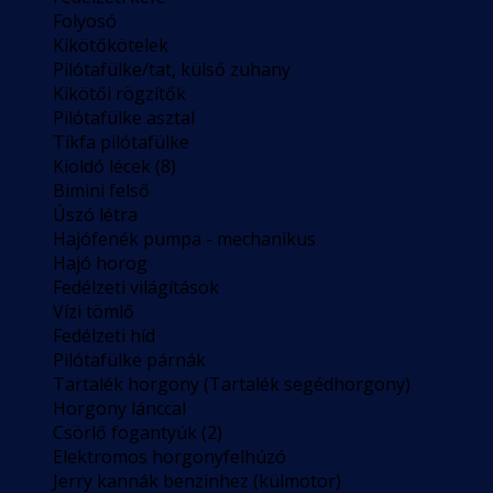
Folyosó
Kikötőkötelek
Pilótafülke/tat, külső zuhany
Kikötői rögzítők
Pilótafülke asztal
Tíkfa pilótafülke
Kioldó lécek (8)
Bimini felső
Úszó létra
Hajófenék pumpa - mechanikus
Hajó horog
Fedélzeti világítások
Vízi tömlő
Fedélzeti híd
Pilótafülke párnák
Tartalék horgony (Tartalék segédhorgony)
Horgony lánccal
Csörlő fogantyúk (2)
Elektromos horgonyfelhúzó
Jerry kannák benzinhez (külmotor)