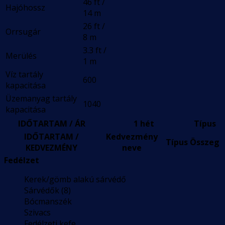
46 ft /
Hajóhossz
14 m
26 ft /
Orrsugár
8 m
3.3 ft /
Merülés
1 m
Víz tartály
600
kapacitása
Üzemanyag tartály
1040
kapacitása
IDŐTARTAM / ÁR
1 hét
Típus
IDŐTARTAM /
Kedvezmény
Típus
Összeg
KEDVEZMÉNY
neve
Fedélzet
Kerek/gömb alakú sárvédő
Sárvédők (8)
Bócmanszék
Szivacs
Fedélzeti kefe