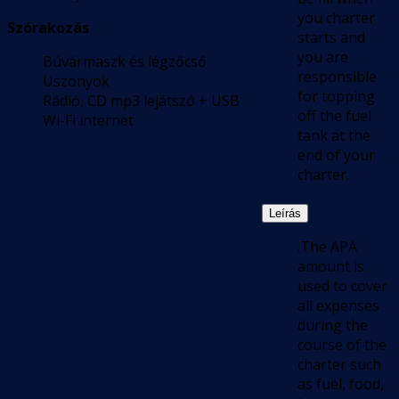
you charter
Szórakozás
starts and
you are
Búvármaszk és légzőcső
responsible
Uszonyok
for topping
Rádió, CD mp3 lejátszó + USB
off the fuel
Wi-Fi internet
tank at the
end of your
charter.
Leírás
.The APA
amount is
used to cover
all expenses
during the
course of the
charter such
as fuel, food,