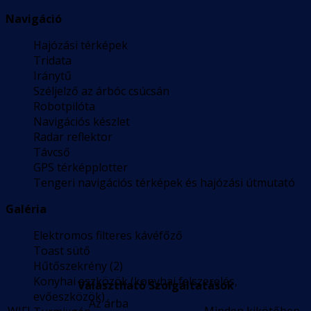
Navigáció
Hajózási térképek
Tridata
Iránytű
Széljelző az árbóc csúcsán
Robotpilóta
Navigációs készlet
Radar reflektor
Távcső
GPS térképplotter
Tengeri navigációs térképek és hajózási útmutató
Galéria
Elektromos filteres kávéfőző
Toast sütő
Hűtőszekrény (2)
Konyhai eszközök (konyhai felszerelés,
Választható Szolgáltatások
evőeszközök)
Az árba