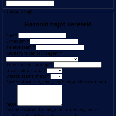
Hasonló hajó
Hasonló hajót keresek!
Név
*
E-mail cím
*
Telefonszám
*
Kapitányra van szükségem
*
Tervezett utazás ideje
*
Utazás időtartama
*
Utasok száma (max.)
*
Egyéb információ, amely segít megtalálni a keresett
hajót
Promóciós kód - Ha még nem tetted meg, akkor
iratkozz fel a hírlevelünkre és a foglalás