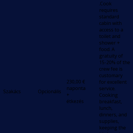
.Cook
requires
standard
cabin with
access to a
toilet and
shower +
food. A
gratuity of
15-20% of the
crew fee is
customary
230,00
€
for excellent
naponta
service.
Szakács
Opcionális
+
Cooking
étkezés
breakfast,
lunch,
dinners, and
supplies,
keeping the