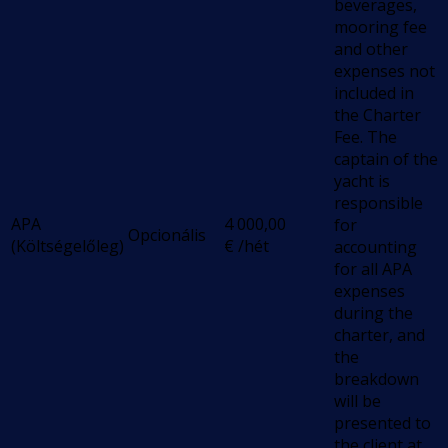
beverages,
mooring fee
and other
expenses not
included in
the Charter
Fee. The
captain of the
yacht is
responsible
APA
4 000,00
for
Opcionális
(Költségelőleg)
€
/hét
accounting
for all APA
expenses
during the
charter, and
the
breakdown
will be
presented to
the client at