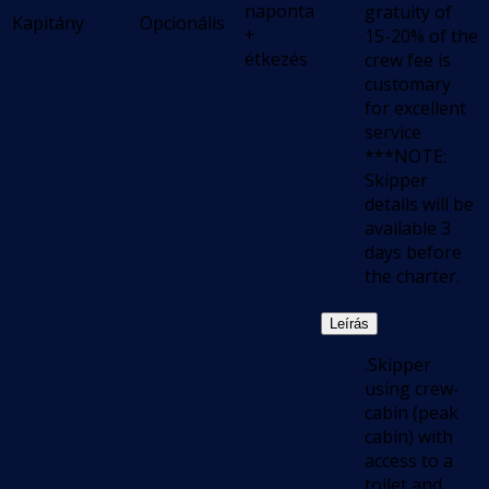
naponta
gratuity of
Kapitány
Opcionális
+
15-20% of the
étkezés
crew fee is
customary
for excellent
service
***NOTE:
Skipper
details will be
available 3
days before
the charter.
Leírás
.Skipper
using crew-
cabin (peak
cabin) with
access to a
toilet and