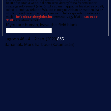
beküldése után a weboldal nem kerül átirányításra és nem kapsz
visszaigazoló e-mailt (ellenőrizd a spam mappát is), frissítsd az oldalt,
töltsd ki ismét az űrlapot és küldd el megint! Abban az esetben, ha az
újbóli próbálkozásod is sikertelen, vedd fel a kapcsolatot velünk e-
mailen
info@boattheglobe.hu
keresztül, vagy hívd a
+36 30 311
3328
-as telefonszámot.
If you are human, leave this field blank.
Lagoon 46 - 4 + 2 cab. (2023)
865
Bahamák, Mars harbour (Katamarán)