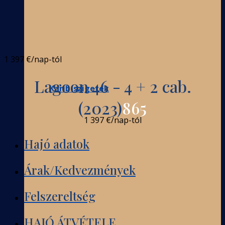
1 397 €
/nap-tól
Lagoon 46 - 4 + 2 cab.
Karib-szigetek
(2023)
865
1 397 €
/nap-tól
Hajó adatok
Árak/Kedvezmények
Felszereltség
HAJÓ ÁTVÉTELE