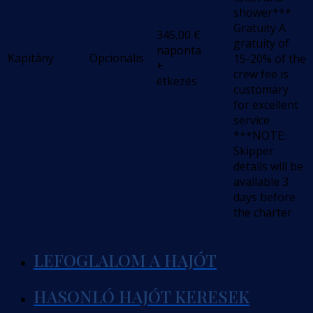
shower***
Gratuity A
345,00
€
gratuity of
naponta
Kapitány
Opcionális
15-20% of the
+
crew fee is
étkezés
customary
for excellent
service
***NOTE:
Skipper
details will be
available 3
days before
the charter
LEFOGLALOM A HAJÓT
HASONLÓ HAJÓT KERESEK