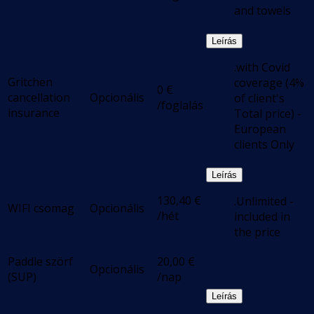
and towels
Leírás
.with Covid
Gritchen
coverage (4%
0
€
cancellation
Opcionális
of client's
/foglalás
insurance
Total price) -
European
clients Only
Leírás
130,40
€
.Unlimited -
WIFI csomag
Opcionális
/hét
included in
the price
Paddle szörf
20,00
€
Opcionális
(SUP)
/nap
Leírás