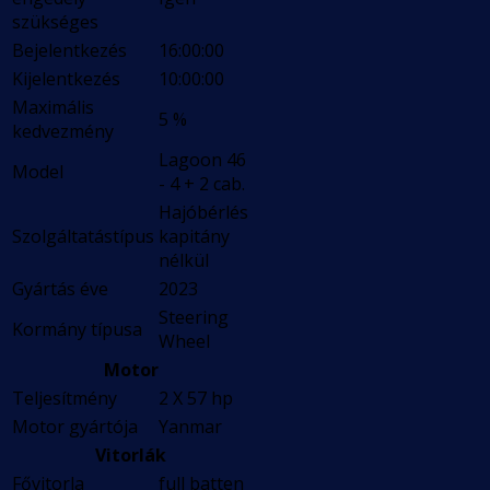
szükséges
Bejelentkezés
16:00:00
Kijelentkezés
10:00:00
Maximális
5 %
kedvezmény
Lagoon 46
Model
- 4 + 2 cab.
Hajóbérlés
Szolgáltatástípus
kapitány
nélkül
Gyártás éve
2023
Steering
Kormány típusa
Wheel
Motor
Teljesítmény
2 X 57 hp
Motor gyártója
Yanmar
Vitorlák
Fővitorla
full batten