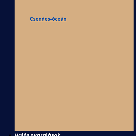
Csendes-óceán
Hajós nyaralások