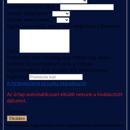
Tervezett utazás ideje
*
Utazás időtartama
*
Utasok száma (max.)
*
Egyéb információ, amely segít megtalálni a keresett
hajót
Promóciós kód - Ha még nem tetted meg, akkor
iratkozz fel a hírlevelünkre és a foglalás
végösszegéből akár további 80€ kedvezményt
kaphatsz!
A hírlevelünkre itt tudsz feliratkozni!
Az űrlap automatikusan elküldi nekünk a kiválasztott
dátumot.
Captcha
Elküldöm
Előfordulhat, hogy levelünk spam mappába kerül. Ennek elkerülése