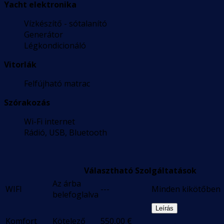
Yacht elektronika
Vízkészítő - sótalanító
Generátor
Légkondicionáló
Vitorlák
Felfújható matrac
Szórakozás
Wi-Fi internet
Rádió, USB, Bluetooth
Választható Szolgáltatások
Az árba
WIFI
---
Minden kikötőben
belefoglalva
Leírás
Komfort
Kötelező
550,00
€