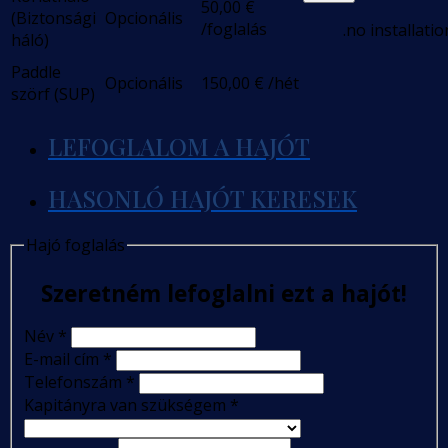
50,00
€
(Biztonsági
Opcionális
/foglalás
.no installatio
háló)
Paddle
Opcionális
150,00
€
/hét
szörf (SUP)
LEFOGLALOM A HAJÓT
HASONLÓ HAJÓT KERESEK
Hajó foglalás
Szeretném lefoglalni ezt a hajót!
Név
*
E-mail cím
*
Telefonszám
*
Kapitányra van szükségem
*