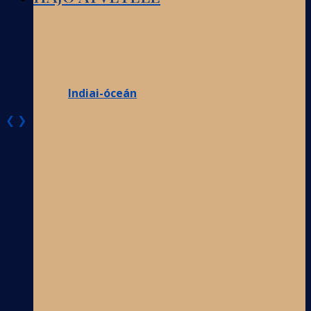
Indiai-óceán
❮
❯