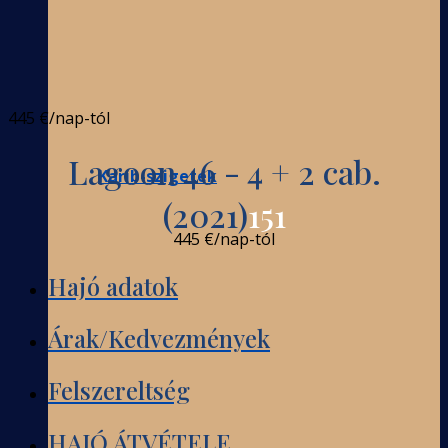
445 €
/nap-tól
Lagoon 46 - 4 + 2 cab.
Karib-szigetek
(2021)
151
445 €
/nap-tól
Hajó adatok
Árak/Kedvezmények
Felszereltség
HAJÓ ÁTVÉTELE