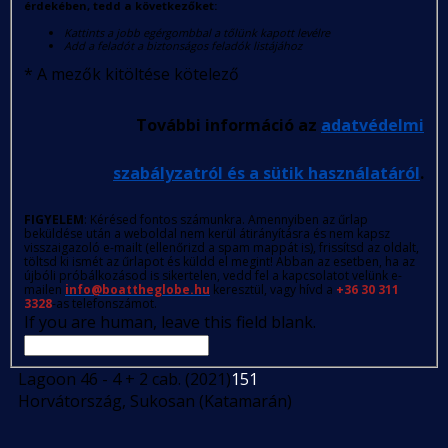
érdekében, tedd a következőket:
Kattints a jobb egérgombbal a tőlünk kapott levélre
Add a feladót a biztonságos feladók listájához
*
A mezők kitöltése kötelező
További információ az
adatvédelmi
szabályzatról és a sütik használatáról
.
FIGYELEM
: Kérésed fontos számunkra. Amennyiben az űrlap
beküldése után a weboldal nem kerül átirányításra és nem kapsz
visszaigazoló e-mailt (ellenőrizd a spam mappát is), frissítsd az oldalt,
töltsd ki ismét az űrlapot és küldd el megint! Abban az esetben, ha az
újbóli próbálkozásod is sikertelen, vedd fel a kapcsolatot velünk e-
mailen
info@boattheglobe.hu
keresztül, vagy hívd a
+36 30 311
3328
-as telefonszámot.
If you are human, leave this field blank.
Lagoon 46 - 4 + 2 cab. (2021)
151
Horvátország, Sukosan (Katamarán)