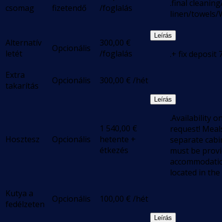
.final cleanin
csomag
fizetendő
/foglalás
linen/towels/
Leírás
Alternatív
300,00
€
Opcionális
letét
/foglalás
.+ fix deposit
Extra
Opcionális
300,00
€
/hét
takarítás
Leírás
.Availability o
1 540,00
€
request! Meal
Hosztesz
Opcionális
hetente +
separate cabin
étkezés
must be provi
accommodatio
located in the
Kutya a
Opcionális
100,00
€
/hét
fedélzeten
Leírás