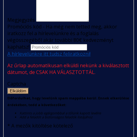
Megjegyzés
Promóciós kód - Ha még nem tetted meg, akkor
iratkozz fel a hírlevelünkre és a foglalás
végösszegéből akár további 80€ kedvezményt
kaphatsz!
A hírlevelünkre itt tudsz feliratkozni!
Az űrlap automatikusan elküldi nekünk a kiválasztott
dátumot, de CSAK HA VÁLASZTOTTÁL.
Captcha
Elküldöm
Előfordulhat, hogy levelünk spam mappába kerül. Ennek elkerülése
érdekében, tedd a következőket:
Kattints a jobb egérgombbal a tőlünk kapott levélre
Add a feladót a biztonságos feladók listájához
*
A mezők kitöltése kötelező