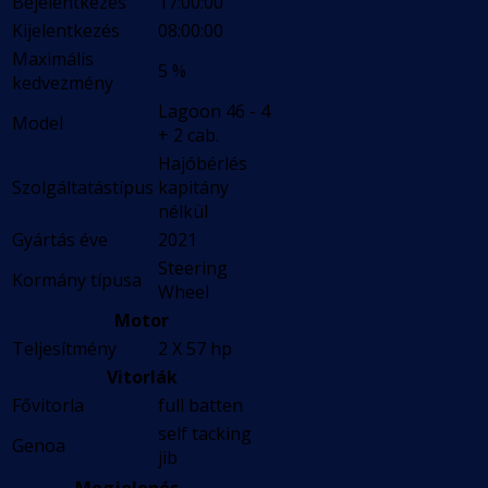
Bejelentkezés
17:00:00
Kijelentkezés
08:00:00
Maximális
5 %
kedvezmény
Lagoon 46 - 4
Model
+ 2 cab.
Hajóbérlés
Szolgáltatástípus
kapitány
nélkül
Gyártás éve
2021
Steering
Kormány típusa
Wheel
Motor
Teljesítmény
2 X 57 hp
Vitorlák
Fővitorla
full batten
self tacking
Genoa
jib