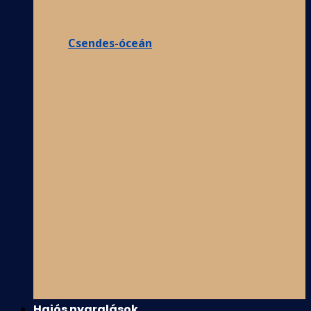
Csendes-óceán
Hajós nyaralások