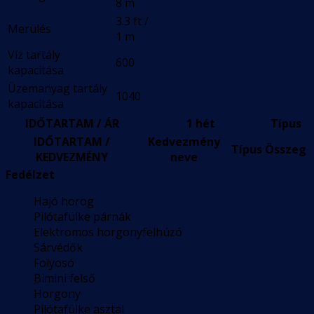
8 m
3.3 ft /
Merülés
1 m
Víz tartály
600
kapacitása
Üzemanyag tartály
1040
kapacitása
IDŐTARTAM / ÁR
1 hét
Típus
IDŐTARTAM /
Kedvezmény
Típus
Összeg
KEDVEZMÉNY
neve
Fedélzet
Hajó horog
Pilótafülke párnák
Elektromos horgonyfelhúzó
Sárvédők
Folyosó
Bimini felső
Horgony
Pilótafülke asztal