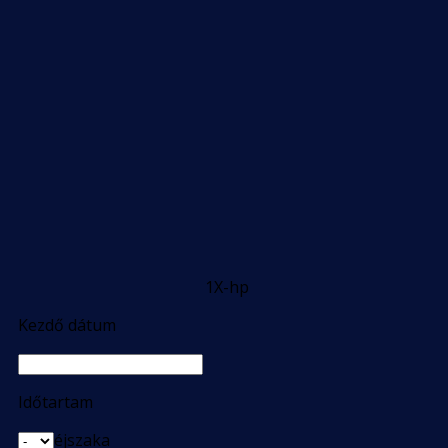
1X-hp
Kezdő dátum
Időtartam
éjszaka