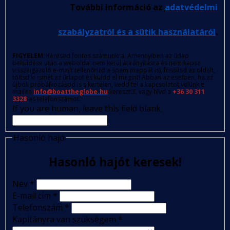
További információ az
adatvédelmi
szabályzatról és a sütik használatáról
.
FIGYELEM
: Kérésed fontos számunkra. Amennyiben az űrlap
beküldése után a weboldal nem kerül átirányításra és nem kapsz
visszaigazoló e-mailt (ellenőrizd a spam mappát is), frissítsd az oldalt,
töltsd ki ismét az űrlapot és küldd el megint! Abban az esetben, ha az
újbóli próbálkozásod is sikertelen, vedd fel a kapcsolatot velünk e-
mailen
info@boattheglobe.hu
keresztül, vagy hívd a
+36 30 311
3328
-as telefonszámot.
If you are human, leave this field blank.
Hasonló hajó
Hasonló hajót keresek!
Név
*
E-mail cím
*
Telefonszám
*
Kapitányra van szükségem
*