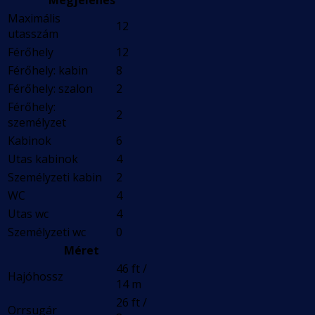
Megjelenés
Maximális
12
utasszám
Férőhely
12
Férőhely: kabin
8
Férőhely: szalon
2
Férőhely:
2
személyzet
Kabinok
6
Utas kabinok
4
Személyzeti kabin
2
WC
4
Utas wc
4
Személyzeti wc
0
Méret
46 ft /
Hajóhossz
14 m
26 ft /
Orrsugár