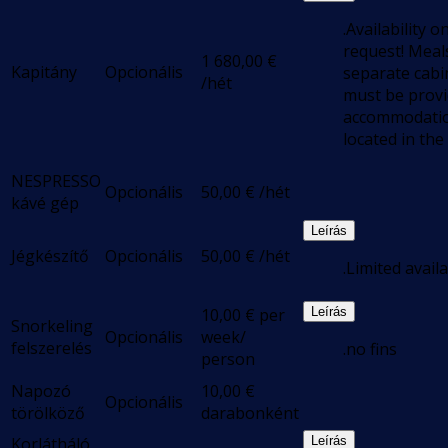
.Availability o
request! Meal
1 680,00
€
Kapitány
Opcionális
separate cabin
/hét
must be provi
accommodatio
located in the
NESPRESSO
Opcionális
50,00
€
/hét
kávé gép
Leírás
Jégkészítő
Opcionális
50,00
€
/hét
.Limited availa
10,00
€
per
Leírás
Snorkeling
Opcionális
week/
felszerelés
.no fins
person
Napozó
10,00
€
Opcionális
törölköző
darabonként
Korlátháló
Leírás