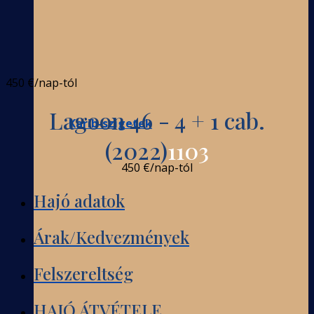
450 €
/nap-tól
Lagoon 46 - 4 + 1 cab.
Karib-szigetek
(2022)
1103
450 €
/nap-tól
Hajó adatok
Árak/Kedvezmények
Felszereltség
HAJÓ ÁTVÉTELE