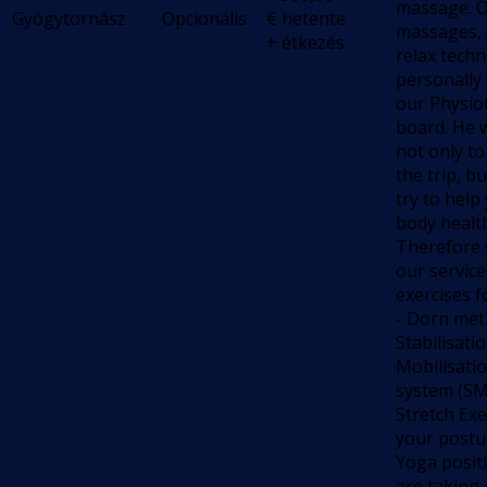
massage. O
Gyógytornász
Opcionális
€
hetente
massages, 
+ étkezés
relax tech
personally 
our Physio
board. He w
not only to
the trip, bu
try to help
body health
Therefore 
our service
exercises f
- Dorn met
Stabilisati
Mobilisati
system (SM
Stretch Exer
your postu
Yoga positi
are taking 