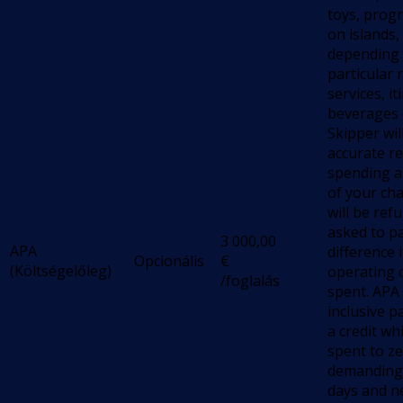
toys, progr
on islands, e
depending 
particular 
services, it
beverages 
Skipper wil
accurate re
spending a
of your cha
will be ref
asked to p
3 000,00
APA
difference i
Opcionális
€
(Költségelőleg)
operating 
/foglalás
spent. APA 
inclusive p
a credit wh
spent to ze
demanding c
days and n