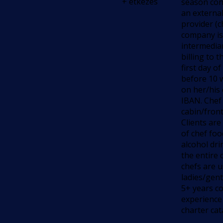
+ étkezés
season cont
an external
provider (c
company is
intermediar
billing to 
first day o
before 10 
on her/his
IBAN. Chef
cabin/fron
Clients are
of chef fo
alcohol dri
the entire 
chefs are u
ladies/gen
5+ years c
experience
charter ca