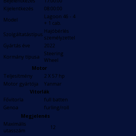
Bejelentkezés
17:00:00
Kijelentkezés
08:00:00
Lagoon 46 - 4
Model
+ 1 cab.
Hajóbérlés
Szolgáltatástípus
személyzettel
Gyártás éve
2022
Steering
Kormány típusa
Wheel
Motor
Teljesítmény
2 X 57 hp
Motor gyártója
Yanmar
Vitorlák
Fővitorla
full batten
Genoa
furling/roll
Megjelenés
Maximális
12
utasszám