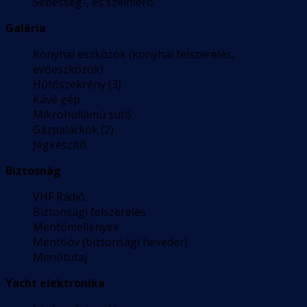
Sebesség-, és szélmérő
Galéria
Konyhai eszközök (konyhai felszerelés,
evőeszközök)
Hűtőszekrény (3)
Kávé gép
Mikrohullámú sütő
Gázpalackok (2)
Jégkészítő
Biztosnág
VHF Rádió,
Biztonsági felszerelés
Mentőmellények
Mentőöv (biztonsági heveder)
Menőtutaj
Yacht elektronika