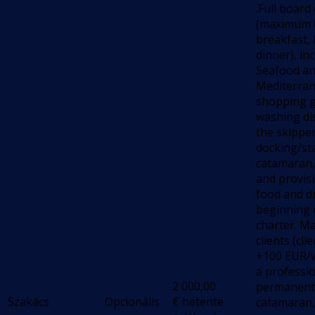
.Full board
(maximum 6
breakfast,
dinner), in
Seafood a
Mediterra
shopping g
washing di
the skipper
docking/st
catamaran,
and provis
food and dr
beginning 
charter. M
clients (cli
+100 EUR/w
a professi
2 000,00
permanent 
Szakács
Opcionális
€
hetente
catamaran,