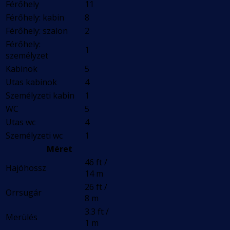
Férőhely
11
Férőhely: kabin
8
Férőhely: szalon
2
Férőhely:
1
személyzet
Kabinok
5
Utas kabinok
4
Személyzeti kabin
1
WC
5
Utas wc
4
Személyzeti wc
1
Méret
46 ft /
Hajóhossz
14 m
26 ft /
Orrsugár
8 m
3.3 ft /
Merülés
1 m