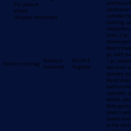
and final c
Vízi játékok
catamaran
Vízisík
outside/ins
Horgász felszerelés
cooking, u
inspection,
linen, 2 pc.
towels/pers
beach towe
pc. bath m
Kötelező
900,00
€
1 pc. blank
Komfort csomag
fizetendő
/foglalás
bed linen 
laundry, to
liquid soap
bathrooms,
capsules, 
dishes, di
detergents
small trash
towels and
in the kitc