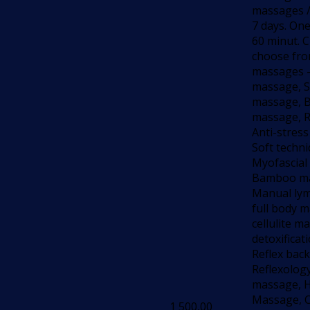
massages /
7 days. On
60 minut. C
choose fro
massages -
massage, S
massage, 
massage, R
Anti-stres
Soft techn
Myofascial
Bamboo ma
Manual ly
full body m
cellulite 
detoxifica
Reflex bac
Reflexolog
massage, H
Massage, 
1 500,00