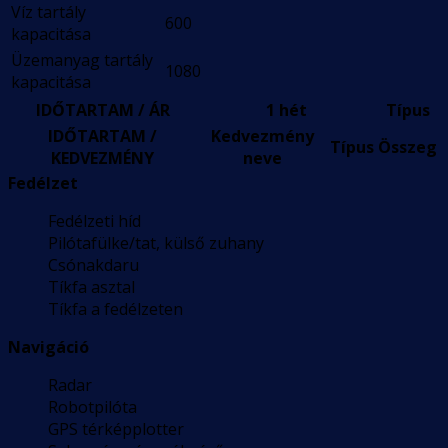
Víz tartály
600
kapacitása
Üzemanyag tartály
1080
kapacitása
IDŐTARTAM / ÁR
1 hét
Típus
IDŐTARTAM /
Kedvezmény
Típus
Összeg
KEDVEZMÉNY
neve
Fedélzet
Fedélzeti híd
Pilótafülke/tat, külső zuhany
Csónakdaru
Tíkfa asztal
Tíkfa a fedélzeten
Navigáció
Radar
Robotpilóta
GPS térképplotter