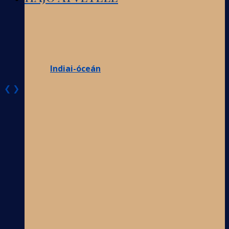
Indiai-óceán
❮
❯