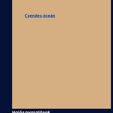
Csendes-óceán
Hajós nyaralások