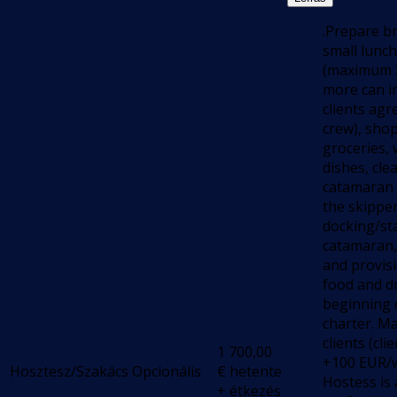
.Prepare br
small lunc
(maximum 3
more can in
clients agr
crew), sho
groceries,
dishes, cle
catamaran 
the skipper
docking/st
catamaran,
and provis
food and dr
beginning 
charter. M
clients (cli
1 700,00
+100 EUR/w
Hosztesz/Szakács
Opcionális
€
hetente
Hostess is 
+ étkezés