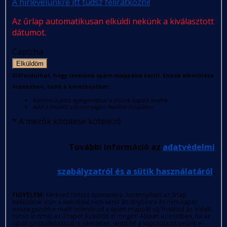
A hírlevelünkre itt tudsz feliratkozni!
Az űrlap automatikusan elküldi nekünk a kiválasztott
dátumot.
Captcha
Elküldöm
Előfordulhat, hogy levelünk spam mappába kerül. Ennek elkerülése
érdekében, tedd a következőket:
Kattints a jobb egérgombbal a tőlünk kapott levélre
Add a feladót a biztonságos feladók listájához
*
A mezők kitöltése kötelező
További információ az
adatvédelmi
szabályzatról és a sütik használatáról
.
FIGYELEM
: Kérésed fontos számunkra. Amennyiben az űrlap
beküldése után a weboldal nem kerül átirányításra és nem kapsz
visszaigazoló e-mailt (ellenőrizd a spam mappát is), frissítsd az oldalt,
töltsd ki ismét az űrlapot és küldd el megint! Abban az esetben, ha az
újbóli próbálkozásod is sikertelen, vedd fel a kapcsolatot velünk e-