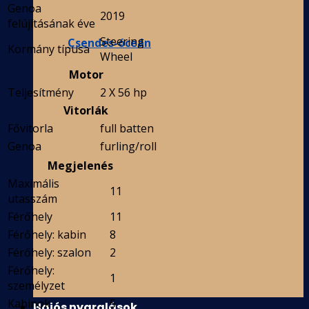
Genoa
2019
felújításának éve
Steering
Csendes-óceán
Kormány típusa
Wheel
Motor
Teljesítmény
2 X 56 hp
Vitorlák
Fővitorla
full batten
Genoa
furling/roll
Megjelenés
Maximális
11
utasszám
Férőhely
11
Férőhely: kabin
8
Férőhely: szalon
2
Férőhely:
1
személyzet
Kabinok
5
Hajós nyaralások