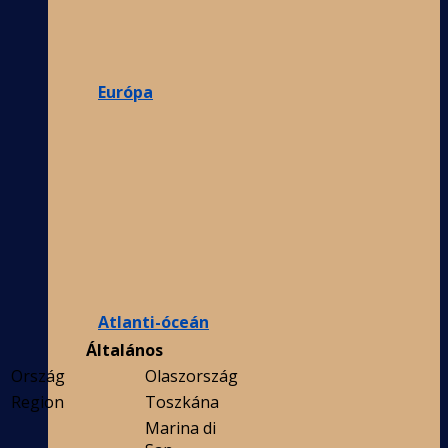
Európa
Atlanti-óceán
Általános
Ország
Olaszország
Region
Toszkána
Marina di