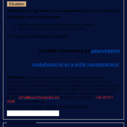
Elküldöm
Előfordulhat, hogy levelünk spam mappába kerül. Ennek elkerülése
érdekében, tedd a következőket:
Kattints a jobb egérgombbal a tőlünk kapott levélre
Add a feladót a biztonságos feladók listájához
*
A mezők kitöltése kötelező
További információ az
adatvédelmi
szabályzatról és a sütik használatáról
.
FIGYELEM
: Kérésed fontos számunkra. Amennyiben az űrlap
beküldése után a weboldal nem kerül átirányításra és nem kapsz
visszaigazoló e-mailt (ellenőrizd a spam mappát is), frissítsd az oldalt,
töltsd ki ismét az űrlapot és küldd el megint! Abban az esetben, ha az
újbóli próbálkozásod is sikertelen, vedd fel a kapcsolatot velünk e-
mailen
info@boattheglobe.hu
keresztül, vagy hívd a
+36 30 311
3328
-as telefonszámot.
If you are human, leave this field blank.
Hasonló hajó