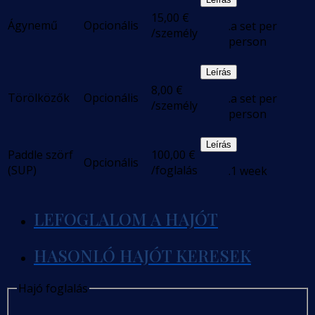
15,00
€
Ágynemű
Opcionális
.a set per
/személy
person
Leírás
8,00
€
Törölközők
Opcionális
.a set per
/személy
person
Leírás
Paddle szörf
100,00
€
Opcionális
(SUP)
/foglalás
.1 week
LEFOGLALOM A HAJÓT
HASONLÓ HAJÓT KERESEK
Hajó foglalás