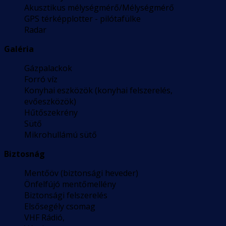
Akusztikus mélységmérő/Mélységmérő
GPS térképplotter - pilótafülke
Radar
Galéria
Gázpalackok
Forró víz
Konyhai eszközök (konyhai felszerelés,
evőeszközök)
Hűtőszekrény
Sütő
Mikrohullámú sütő
Biztosnág
Mentőöv (biztonsági heveder)
Önfelfújó mentőmellény
Biztonsági felszerelés
Elsősegély csomag
VHF Rádió,