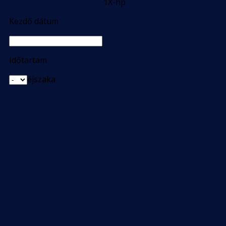
1X-hp
Kezdő dátum
Időtartam
éjszaka