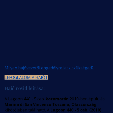
Milyen hajóvezetői engedélyre lesz szükséged?
LEFOGLALOM A HAJÓT
Hajó rövid leírása:
A Lagoon 440 - 5 cab.
katamarán
2010-ben épült, és
Marina di San Vincenzo Toscana, Olaszország
kikötőjében található. A
Lagoon 440 - 5 cab. (2010)