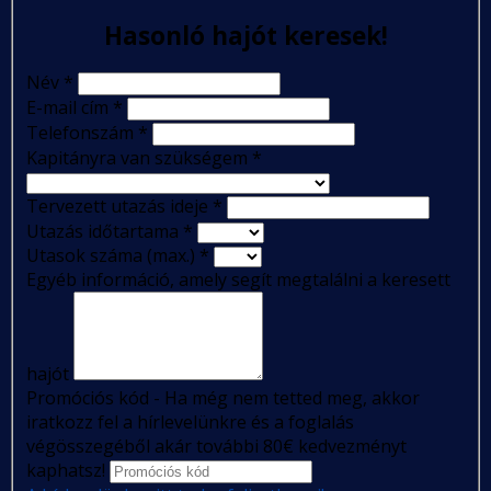
Hasonló hajót keresek!
Név
*
E-mail cím
*
Telefonszám
*
Kapitányra van szükségem
*
Tervezett utazás ideje
*
Utazás időtartama
*
Utasok száma (max.)
*
Egyéb információ, amely segít megtalálni a keresett
hajót
Promóciós kód - Ha még nem tetted meg, akkor
iratkozz fel a hírlevelünkre és a foglalás
végösszegéből akár további 80€ kedvezményt
kaphatsz!