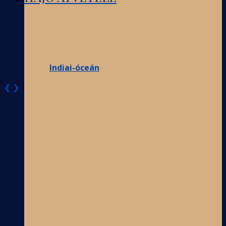
Indiai-óceán
❮
❯