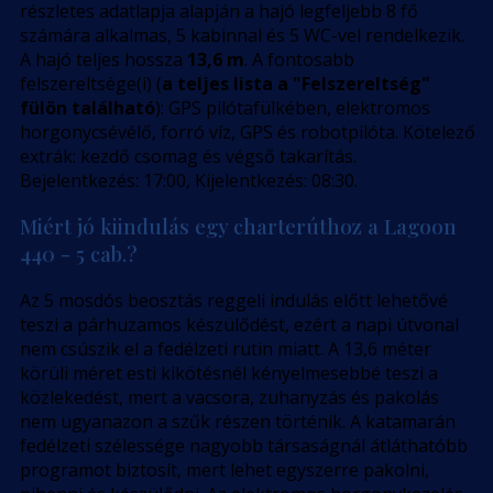
részletes adatlapja alapján a hajó legfeljebb 8 fő
számára alkalmas, 5 kabinnal és 5 WC-vel rendelkezik.
A hajó teljes hossza
13,6 m
. A fontosabb
felszereltsége(i) (
a teljes lista a "Felszereltség"
fülön található
): GPS pilótafülkében, elektromos
horgonycsévélő, forró víz, GPS és robotpilóta. Kötelező
extrák: kezdő csomag és végső takarítás.
Bejelentkezés: 17:00, Kijelentkezés: 08:30.
Miért jó kiindulás egy charterúthoz a Lagoon
440 - 5 cab.?
Az 5 mosdós beosztás reggeli indulás előtt lehetővé
teszi a párhuzamos készülődést, ezért a napi útvonal
nem csúszik el a fedélzeti rutin miatt. A 13,6 méter
körüli méret esti kikötésnél kényelmesebbé teszi a
közlekedést, mert a vacsora, zuhanyzás és pakolás
nem ugyanazon a szűk részen történik. A katamarán
fedélzeti szélessége nagyobb társaságnál átláthatóbb
programot biztosít, mert lehet egyszerre pakolni,