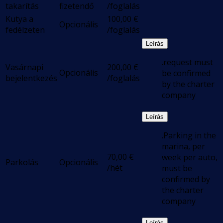
takarítás
fizetendő
/foglalás
Kutya a
100,00
€
Opcionális
fedélzeten
/foglalás
Leírás
.request must
Vasárnapi
200,00
€
Opcionális
be confirmed
bejelentkezés
/foglalás
by the charter
company
Leírás
.Parking in the
marina, per
70,00
€
week per auto,
Parkolás
Opcionális
/hét
must be
confirmed by
the charter
company
Leírás