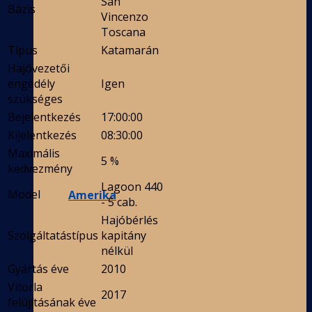
San
Bázis
Vincenzo
Toscana
Típus
Katamarán
Hajóvezetői
engedély
Igen
szükséges
Bejelentkezés
17:00:00
Kijelentkezés
08:30:00
Maximális
5 %
kedvezmény
Lagoon 440
Model
Amerika
- 5 cab.
Hajóbérlés
Szolgáltatástípus
kapitány
nélkül
Gyártás éve
2010
Vitorla
2017
felújításának éve