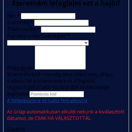
Szeretném lefoglalni ezt a hajót!
Név
*
E-mail cím
*
Telefonszám
*
Kapitányra van szükségem
*
Megjegyzés
Promóciós kód - Ha még nem tetted meg, akkor
iratkozz fel a hírlevelünkre és a foglalás
végösszegéből akár további 80€ kedvezményt
kaphatsz!
A hírlevelünkre itt tudsz feliratkozni!
Az űrlap automatikusan elküldi nekünk a kiválasztott
dátumot, de CSAK HA VÁLASZTOTTÁL.
Captcha