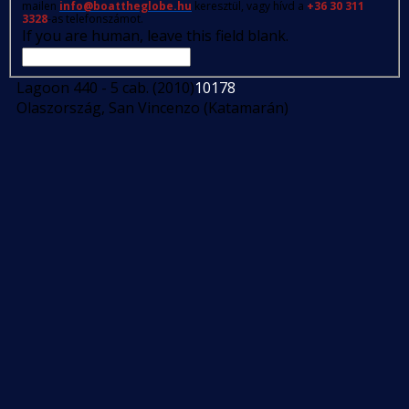
mailen
info@boattheglobe.hu
keresztül, vagy hívd a
+36 30 311
3328
-as telefonszámot.
If you are human, leave this field blank.
Lagoon 440 - 5 cab. (2010)
10178
Olaszország, San Vincenzo (Katamarán)