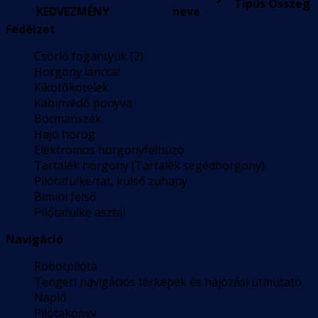
Típus
Összeg
KEDVEZMÉNY
neve
Fedélzet
Csörlő fogantyúk (2)
Horgony lánccal
Kikötőkötelek
Kabinvédő ponyva
Bócmanszék
Hajó horog
Elektromos horgonyfelhúzó
Tartalék horgony (Tartalék segédhorgony)
Pilótafülke/tat, külső zuhany
Bimini felső
Pilótafülke asztal
Navigáció
Robotpilóta
Tengeri navigációs térképek és hajózási útmutató
Napló
Pilótakönyv