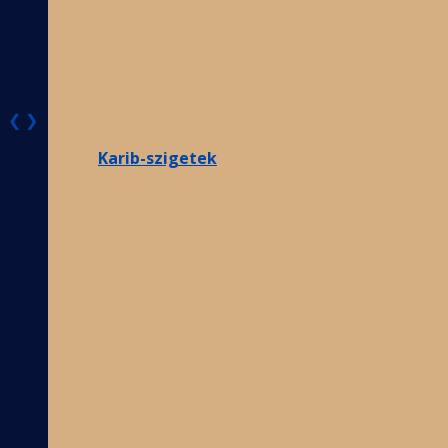
❮
❯
Karib-szigetek