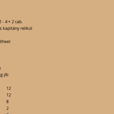
- 4 + 2 cab.
s kapitány nélkül
Wheel
n
g jib
12
12
8
2