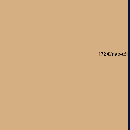
172 €
/nap-tól