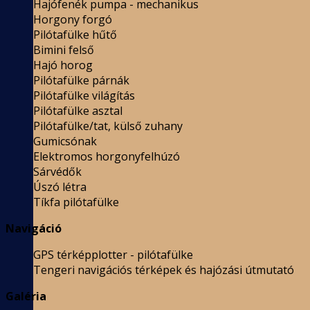
Hajófenék pumpa - mechanikus
Horgony forgó
Pilótafülke hűtő
Bimini felső
Hajó horog
Pilótafülke párnák
Pilótafülke világítás
Pilótafülke asztal
Pilótafülke/tat, külső zuhany
Gumicsónak
Elektromos horgonyfelhúzó
Sárvédők
Úszó létra
Tíkfa pilótafülke
Navigáció
GPS térképplotter - pilótafülke
Tengeri navigációs térképek és hajózási útmutató
Galéria