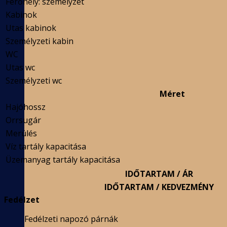
Férőhely: személyzet
Kabinok
Utas kabinok
Személyzeti kabin
WC
Utas wc
Személyzeti wc
Méret
Hajóhossz
Orrsugár
Merülés
Víz tartály kapacitása
Üzemanyag tartály kapacitása
IDŐTARTAM / ÁR
IDŐTARTAM / KEDVEZMÉNY
Fedélzet
Fedélzeti napozó párnák