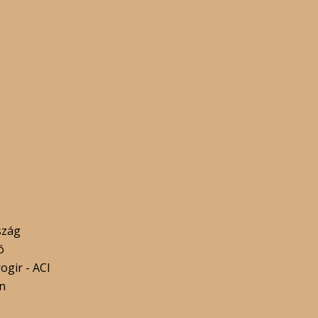
szág
ó
ogir - ACI
n