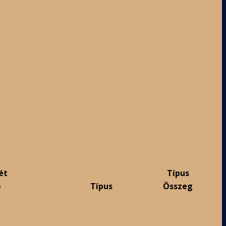
ét
Típus
e
Típus
Összeg