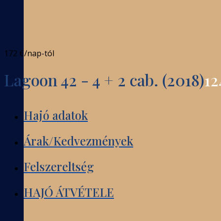
172 €
/nap-tól
Lagoon 42 - 4 + 2 cab. (2018)
12
Hajó adatok
Árak/Kedvezmények
Felszereltség
HAJÓ ÁTVÉTELE