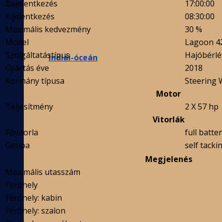
Bejelentkezés
17:00:00
Kijelentkezés
08:30:00
Maximális kedvezmény
30 %
Model
Lagoon 42 
Szolgáltatástípus
Hajóbérlé
Indiai-óceán
Gyártás éve
2018
Kormány típusa
Steering 
Motor
Teljesítmény
2 X 57 hp
Vitorlák
Fővitorla
full batte
Genoa
self tackin
Megjelenés
Maximális utasszám
Férőhely
Férőhely: kabin
Férőhely: szalon