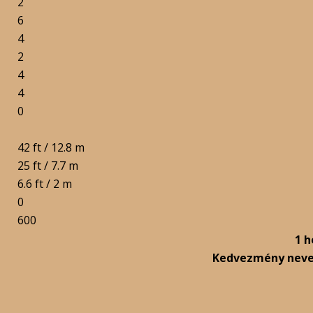
2
6
4
2
4
4
0
42 ft / 12.8 m
25 ft / 7.7 m
6.6 ft / 2 m
0
600
1 h
Kedvezmény nev