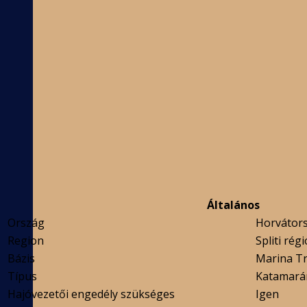
Általános
Ország
Horvátor
Region
Spliti régi
Bázis
Marina Tr
Típus
Katamará
Hajóvezetői engedély szükséges
Igen