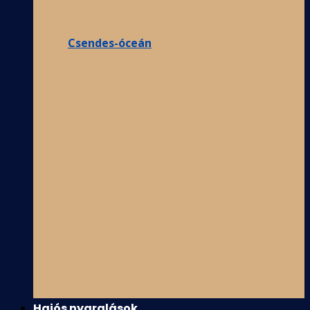
Csendes-óceán
Hajós nyaralások