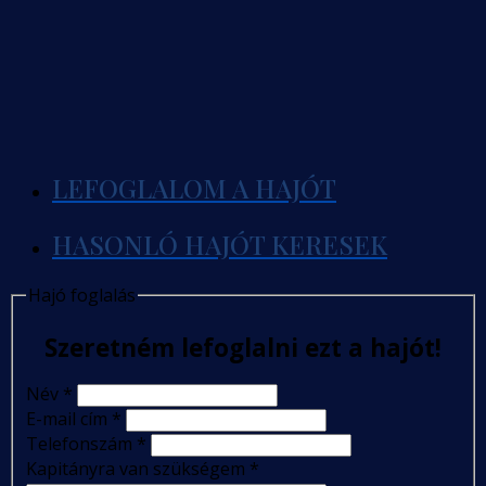
LEFOGLALOM A HAJÓT
HASONLÓ HAJÓT KERESEK
Hajó foglalás
Szeretném lefoglalni ezt a hajót!
Név
*
E-mail cím
*
Telefonszám
*
Kapitányra van szükségem
*