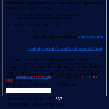
Előfordulhat, hogy levelünk spam mappába kerül. Ennek elkerülése
érdekében, tedd a következőket:
Kattints a jobb egérgombbal a tőlünk kapott levélre
Add a feladót a biztonságos feladók listájához
*
A mezők kitöltése kötelező
További információ az
adatvédelmi
szabályzatról és a sütik használatáról
.
FIGYELEM
: Kérésed fontos számunkra. Amennyiben az űrlap
beküldése után a weboldal nem kerül átirányításra és nem kapsz
visszaigazoló e-mailt (ellenőrizd a spam mappát is), frissítsd az oldalt,
töltsd ki ismét az űrlapot és küldd el megint! Abban az esetben, ha az
újbóli próbálkozásod is sikertelen, vedd fel a kapcsolatot velünk e-
mailen
info@boattheglobe.hu
keresztül, vagy hívd a
+36 30 311
3328
-as telefonszámot.
If you are human, leave this field blank.
Lagoon 40 - 4 + 2 cab (2021)
657
Törökország, Göcek (Katamarán)