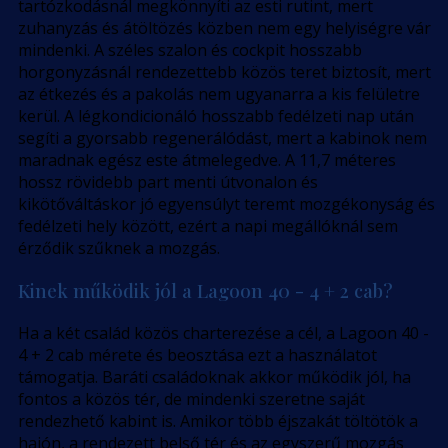
tartózkodásnál megkönnyíti az esti rutint, mert
zuhanyzás és átöltözés közben nem egy helyiségre vár
mindenki. A széles szalon és cockpit hosszabb
horgonyzásnál rendezettebb közös teret biztosít, mert
az étkezés és a pakolás nem ugyanarra a kis felületre
kerül. A légkondicionáló hosszabb fedélzeti nap után
segíti a gyorsabb regenerálódást, mert a kabinok nem
maradnak egész este átmelegedve. A 11,7 méteres
hossz rövidebb part menti útvonalon és
kikötőváltáskor jó egyensúlyt teremt mozgékonyság és
fedélzeti hely között, ezért a napi megállóknál sem
érződik szűknek a mozgás.
Kinek működik jól a Lagoon 40 - 4 + 2 cab?
Ha a két család közös charterezése a cél, a Lagoon 40 -
4 + 2 cab mérete és beosztása ezt a használatot
támogatja. Baráti családoknak akkor működik jól, ha
fontos a közös tér, de mindenki szeretne saját
rendezhető kabint is. Amikor több éjszakát töltötök a
hajón, a rendezett belső tér és az egyszerű mozgás