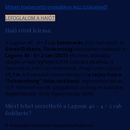
Milyen hajóvezetői engedélyre lesz szükséged?
LEFOGLALOM A HAJÓT
Hajó rövid leírása:
A Lagoon 40 - 4 + 2 cab
katamarán
2021-ben épült, és
Göcek/D-Marin, Törökország
kikötőjében található. A
Lagoon 40 - 4 + 2 cab (2021)
részletes adatlapja
alapján a hajó legfeljebb 8 fő számára alkalmas, 4
kabinnal és 4 WC-vel rendelkezik. A hajó teljes hossza
11,7 m
. A fontosabb felszereltsége(i) (
a teljes lista a
"Felszereltség" fülön található
): légkondicionáló és
SUP. Kötelező extrák: szolgáltatás csomag és kapitány.
Bejelentkezés: 16:00, Kijelentkezés: 09:00.
Miért lehet szerethető a Lagoon 40 - 4 + 2 cab
fedélzete?
A 4 mosdós beosztás hosszabb fedélzeti