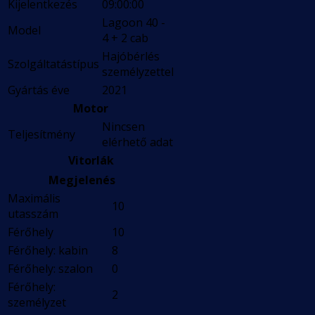
Kijelentkezés
09:00:00
Lagoon 40 -
Model
4 + 2 cab
Hajóbérlés
Szolgáltatástípus
személyzettel
Gyártás éve
2021
Motor
Nincsen
Teljesítmény
elérhető adat
Vitorlák
Megjelenés
Maximális
10
utasszám
Férőhely
10
Férőhely: kabin
8
Férőhely: szalon
0
Férőhely:
2
személyzet