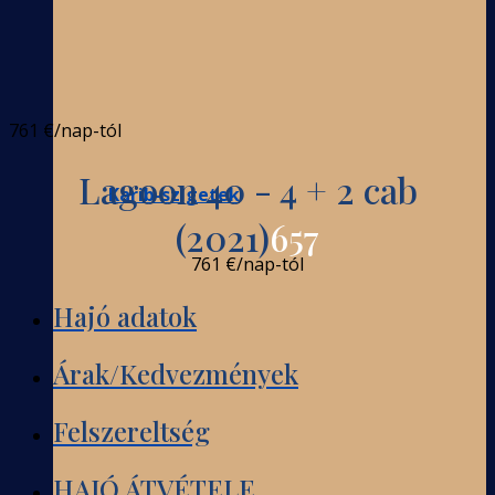
761 €
/nap-tól
Lagoon 40 - 4 + 2 cab
Karib-szigetek
(2021)
657
761 €
/nap-tól
Hajó adatok
Árak/Kedvezmények
Felszereltség
HAJÓ ÁTVÉTELE