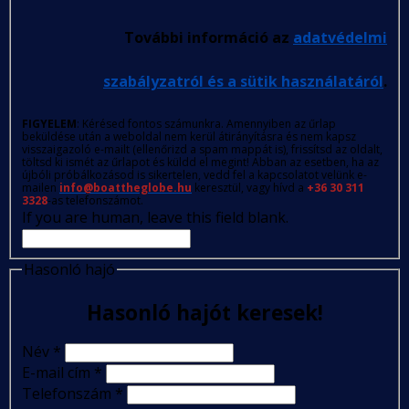
További információ az
adatvédelmi
szabályzatról és a sütik használatáról
.
FIGYELEM
: Kérésed fontos számunkra. Amennyiben az űrlap
beküldése után a weboldal nem kerül átirányításra és nem kapsz
visszaigazoló e-mailt (ellenőrizd a spam mappát is), frissítsd az oldalt,
töltsd ki ismét az űrlapot és küldd el megint! Abban az esetben, ha az
újbóli próbálkozásod is sikertelen, vedd fel a kapcsolatot velünk e-
mailen
info@boattheglobe.hu
keresztül, vagy hívd a
+36 30 311
3328
-as telefonszámot.
If you are human, leave this field blank.
Hasonló hajó
Hasonló hajót keresek!
Név
*
E-mail cím
*
Telefonszám
*