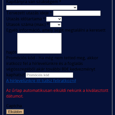
Kapitányra van szükségem
*
Tervezett utazás ideje
*
Utazás időtartama
*
Utasok száma (max.)
*
Egyéb információ, amely segít megtalálni a keresett
hajót
Promóciós kód - Ha még nem tetted meg, akkor
iratkozz fel a hírlevelünkre és a foglalás
végösszegéből akár további 80€ kedvezményt
kaphatsz!
A hírlevelünkre itt tudsz feliratkozni!
Az űrlap automatikusan elküldi nekünk a kiválasztott
dátumot.
Captcha
Elküldöm