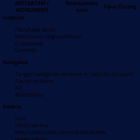
IDŐTARTAM /
Kedvezmény
Típus
Összeg
KEDVEZMÉNY
neve
Fedélzet
Pilótafülke asztal
Elektromos horgonyfelhúzó
Gumicsónak
Sárvédők
Navigáció
Tengeri navigációs térképek és hajózási útmutató
Navtex rendszer
AIS
Robotpilóta
Galéria
Sütő
Hűtőszekrény
Konyhai eszközök (konyhai felszerelés,
evőeszközök)