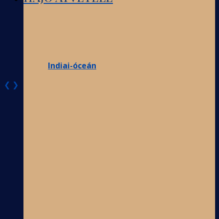
Indiai-óceán
❮
❯