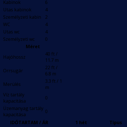
Kabinok
6
Utas kabinok
4
Személyzeti kabin
2
WC
4
Utas wc
4
Személyzeti wc
0
Méret
40 ft /
Hajóhossz
11.7 m
22 ft /
Orrsugár
6.8 m
3.3 ft / 1
Merülés
m
Víz tartály
0
kapacitása
Üzemanyag tartály
0
kapacitása
IDŐTARTAM / ÁR
1 hét
Típus