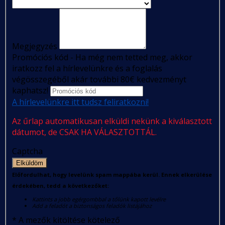
Megjegyzés
Promóciós kód - Ha még nem tetted meg, akkor
iratkozz fel a hírlevelünkre és a foglalás
végösszegéből akár további 80€ kedvezményt
kaphatsz!
A hírlevelünkre itt tudsz feliratkozni!
Az űrlap automatikusan elküldi nekünk a kiválasztott
dátumot, de CSAK HA VÁLASZTOTTÁL.
Captcha
Elküldöm
Előfordulhat, hogy levelünk spam mappába kerül. Ennek elkerülése
érdekében, tedd a következőket:
Kattints a jobb egérgombbal a tőlünk kapott levélre
Add a feladót a biztonságos feladók listájához
*
A mezők kitöltése kötelező