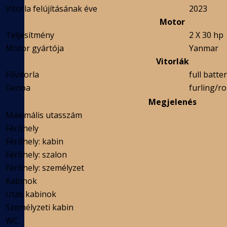
Vitorla felújításának éve
2023
Motor
Teljesítmény
2 X 30 hp
Motor gyártója
Yanmar
Vitorlák
Fővitorla
full batte
Genoa
furling/ro
Megjelenés
Maximális utasszám
Férőhely
Férőhely: kabin
Férőhely: szalon
Férőhely: személyzet
Kabinok
Utas kabinok
Személyzeti kabin
WC