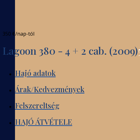
350 €
/nap-tól
Lagoon 380 - 4 + 2 cab. (2009)
Hajó adatok
Árak/Kedvezmények
Felszereltség
HAJÓ ÁTVÉTELE