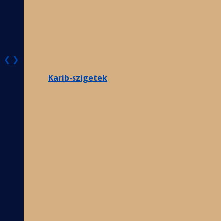
❮
❯
Karib-szigetek