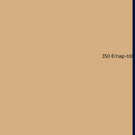
350 €
/nap-tól