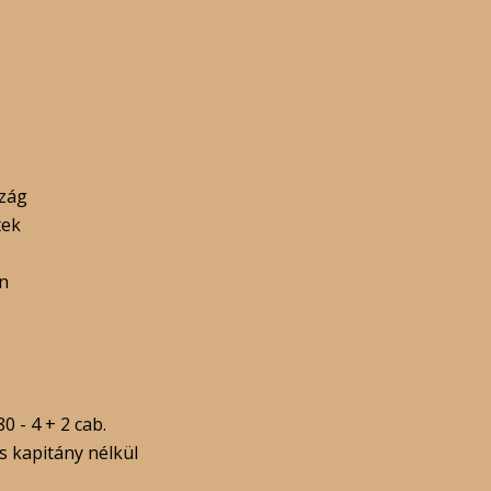
zág
tek
n
 - 4 + 2 cab.
s kapitány nélkül