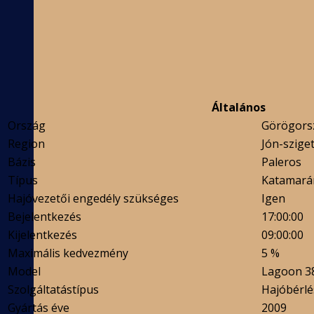
Általános
Ország
Görögors
Region
Jón-szige
Bázis
Paleros
Típus
Katamará
Hajóvezetői engedély szükséges
Igen
Bejelentkezés
17:00:00
Kijelentkezés
09:00:00
Maximális kedvezmény
5 %
Model
Lagoon 380
Szolgáltatástípus
Hajóbérlé
Gyártás éve
2009