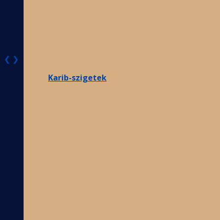
❮
❯
Karib-szigetek