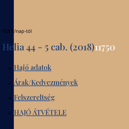
928 €
/nap-tól
Helia 44 - 5 cab. (2018)
11750
Hajó adatok
Árak/Kedvezmények
Felszereltség
HAJÓ ÁTVÉTELE