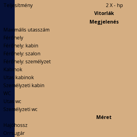
Teljesítmény
2 X - hp
Vitorlák
Megjelenés
Maximális utasszám
Férőhely
Férőhely: kabin
Férőhely: szalon
Férőhely: személyzet
Kabinok
Utas kabinok
Személyzeti kabin
WC
Utas wc
Személyzeti wc
Méret
Hajóhossz
Orrsugár