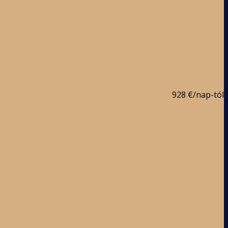
928 €
/nap-tól