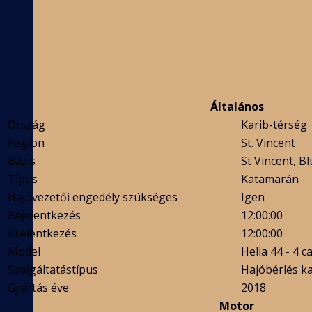
Általános
Ország
Karib-térség
Region
St. Vincent
Bázis
St Vincent, 
Típus
Katamarán
Hajóvezetői engedély szükséges
Igen
Bejelentkezés
12:00:00
Kijelentkezés
12:00:00
Model
Helia 44 - 4 c
Szolgáltatástípus
Hajóbérlés ka
Gyártás éve
2018
Motor